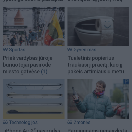
Sportas
Gyvenimas
Prieš varžybas jūroje
Tualetinis popierius
buriuotojai pasirodė
traukiasi į praeitį: kuo jį
miesto gatvėse
(1)
pakeis artimiausiu metu
Technologijos
Žmonės
„iPhone Air 2“ pasirodys
Pareigūnams nepavyksta