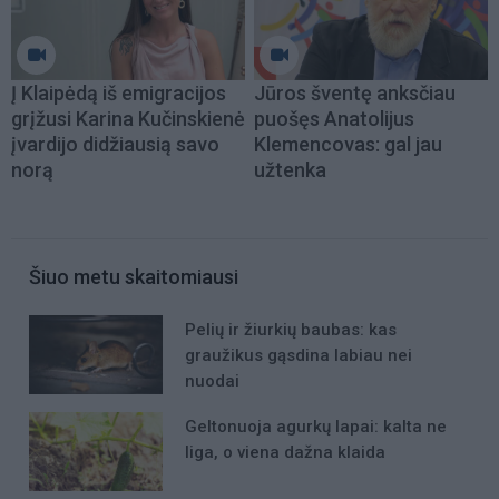
Į Klaipėdą iš emigracijos
Jūros šventę anksčiau
grįžusi Karina Kučinskienė
puošęs Anatolijus
įvardijo didžiausią savo
Klemencovas: gal jau
norą
užtenka
Šiuo metu skaitomiausi
Pelių ir žiurkių baubas: kas
graužikus gąsdina labiau nei
nuodai
Geltonuoja agurkų lapai: kalta ne
liga, o viena dažna klaida