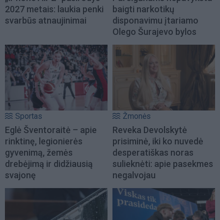
2027 metais: laukia penki
baigti narkotikų
svarbūs atnaujinimai
disponavimu įtariamo
Olego Šurajevo bylos
Sportas
Žmonės
Eglė Šventoraitė – apie
Reveka Devolskytė
rinktinę, legionierės
prisiminė, iki ko nuvedė
gyvenimą, žemės
desperatiškas noras
drebėjimą ir didžiausią
sulieknėti: apie pasekmes
svajonę
negalvojau