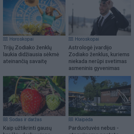
Horoskopai
Horoskopai
Trijų Zodiako ženklų
Astrologė įvardijo
laukia didžiausia sėkmė
Zodiako ženklus, kuriems
ateinančią savaitę
niekada nerūpi svetimas
asmeninis gyvenimas
Sodas ir daržas
Klaipėda
Kaip užtikrinti gausų
Parduotuvės nebus -