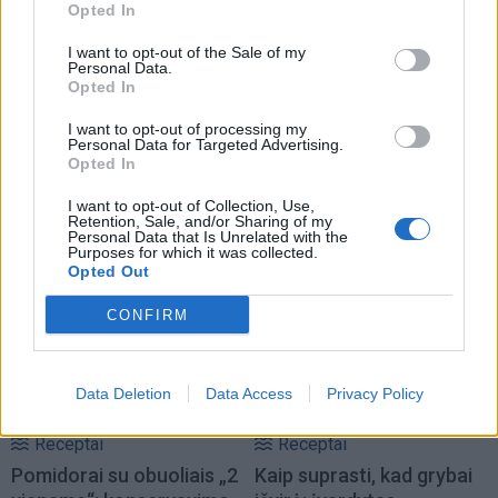
Opted In
I want to opt-out of the Sale of my
Personal Data.
Opted In
I want to opt-out of processing my
Receptai
Receptai
Personal Data for Targeted Advertising.
Opted In
Kefyras ir dar 3 produktai
Naminiai rageliai su
– per 5 minutes
abrikosais – minkšti,
I want to opt-out of Collection, Use,
Retention, Sale, and/or Sharing of my
pagaminsite gaivų ledų-
kvapnūs ir lengvai
Personal Data that Is Unrelated with the
glotnučio desertą
pagaminami
Purposes for which it was collected.
Opted Out
CONFIRM
Data Deletion
Data Access
Privacy Policy
Receptai
Receptai
Pomidorai su obuoliais „2
Kaip suprasti, kad grybai