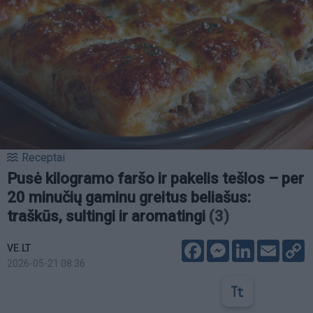
Receptai
Pusė kilogramo faršo ir pakelis tešlos – per
20 minučių gaminu greitus beliašus:
traškūs, sultingi ir aromatingi
(3)
Facebook
Messenger
LinkedIn
Email
C
VE.LT
L
2026-05-21 08:36