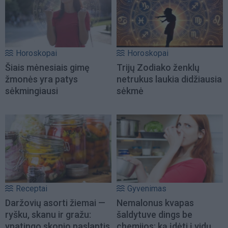
Horoskopai
Horoskopai
Šiais mėnesiais gimę
Trijų Zodiako ženklų
žmonės yra patys
netrukus laukia didžiausia
sėkmingiausi
sėkmė
Receptai
Gyvenimas
Daržovių asorti žiemai —
Nemalonus kvapas
ryšku, skanu ir gražu:
šaldytuve dings be
ypatingo skonio paslaptis
chemijos: ką įdėti į vidų