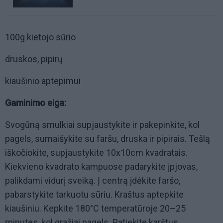
100g kietojo sūrio
druskos, pipirų
kiaušinio aptepimui
Gaminimo eiga:
Svogūną smulkiai supjaustykite ir pakepinkite, kol
pagels, sumaišykite su faršu, druska ir pipirais. Tešlą
iškočiokite, supjaustykite 10x10cm kvadratais.
Kiekvieno kvadrato kampuose padarykite įpjovas,
palikdami vidurį sveiką. Į centrą įdėkite faršo,
pabarstykite tarkuotu sūriu. Kraštus aptepkite
kiaušiniu. Kepkite 180°C temperatūroje 20–25
minutes, kol gražiai pagels. Patiekite karštus.