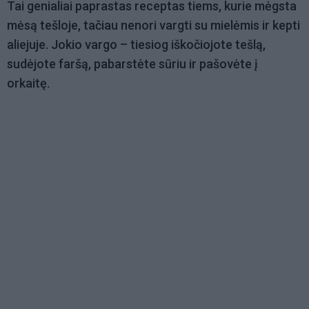
Tai genialiai paprastas receptas tiems, kurie mėgsta
mėsą tešloje, tačiau nenori vargti su mielėmis ir kepti
aliejuje. Jokio vargo – tiesiog iškočiojote tešlą,
sudėjote faršą, pabarstėte sūriu ir pašovėte į
orkaitę.