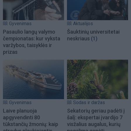
Gyvenimas
Aktualijos
Pasaulio langų valymo
Šauktinių universitetai
čempionatas: kur vyksta
neskriaus
(1)
varžybos, taisyklės ir
prizas
Gyvenimas
Sodas ir daržas
Laive planuoja
Sekatorių geriau padėti į
apgyvendinti 80
šalį: ekspertai įvardijo 7
tūkstančių žmonių: kaip
visžalius augalus, kurių
atrodys plaukiojantis
negalima genėti