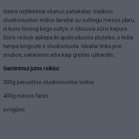
Išeina neįtikėtinai skanus patiekalas: traškios
sluoksniuotos tešlos laiveliai su sultingu mėsos įdaru,
iš kurio tiesiog bėga sultys, ir ištisusia sūrio kepure.
Sūris viršuje apkepa iki apskrudusios plutelės, o tešla
tampa lengvutė ir sluoksniuota. Idealiai tinka prie
sriubos, vakarienei arba kaip greitas užkandis.
Gaminimui jums reikės:
500g paruoštos sluoksniuotos tešlos
400g mėsos faršo
svogūno