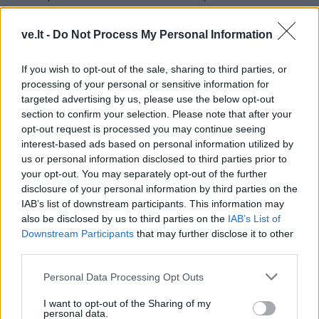
Daržovių asorti žiemai —
Naminė obuolių gira iš
ryšku, skanu ir gražu:
nukritusių obuolių:
ve.lt -
Do Not Process My Personal Information
ypatingo skonio paslaptis
geriausias ir gardžiausias
gėrimas karštoms
If you wish to opt-out of the sale, sharing to third parties, or
dienoms
processing of your personal or sensitive information for
targeted advertising by us, please use the below opt-out
section to confirm your selection. Please note that after your
opt-out request is processed you may continue seeing
interest-based ads based on personal information utilized by
us or personal information disclosed to third parties prior to
your opt-out. You may separately opt-out of the further
disclosure of your personal information by third parties on the
Receptai
Receptai
IAB’s list of downstream participants. This information may
also be disclosed by us to third parties on the
IAB’s List of
Naminiai, traškūs ir
Kai manų košė pabosta,
Downstream Participants
that may further disclose it to other
tobulo skonio marinuoti
gaminu bubertą: tie patys
third parties.
pomidorai žiemai –
manai, bet tekstūra
ypatingas receptas
primena lengvą pudingą
Personal Data Processing Opt Outs
(1)
I want to opt-out of the Sharing of my
personal data.