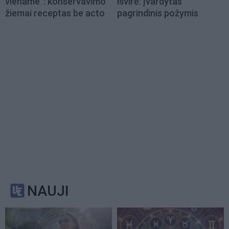
viename“: konservavimo
išvirė: įvardytas
žiemai receptas be acto
pagrindinis požymis
NAUJI