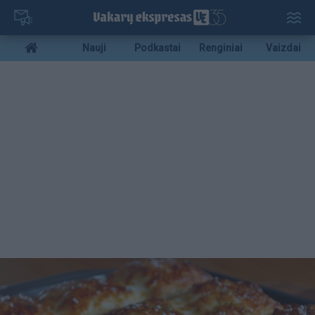
Pereiti
į
pagrindinį
Mobile
Nauji
Podkastai
Renginiai
Vaizdai
turinį
menu
bottom