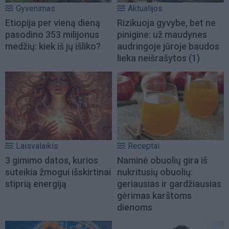
Gyvenimas
Aktualijos
Etiopija per vieną dieną
Rizikuoja gyvybe, bet ne
pasodino 353 milijonus
pinigine: už maudynes
medžių: kiek iš jų išliko?
audringoje jūroje baudos
lieka neišrašytos
(1)
Laisvalaikis
Receptai
3 gimimo datos, kurios
Naminė obuolių gira iš
suteikia žmogui išskirtinai
nukritusių obuolių:
stiprią energiją
geriausias ir gardžiausias
gėrimas karštoms
dienoms