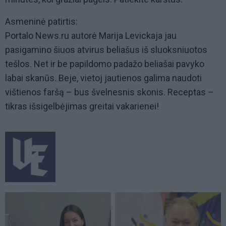
Asmeninė patirtis:
Portalo News.ru autorė Marija Levickaja jau
pasigamino šiuos atvirus beliašus iš sluoksniuotos
tešlos. Net ir be papildomo padažo beliašai pavyko
labai skanūs. Beje, vietoj jautienos galima naudoti
vištienos faršą – bus švelnesnis skonis. Receptas –
tikras išsigelbėjimas greitai vakarienei!