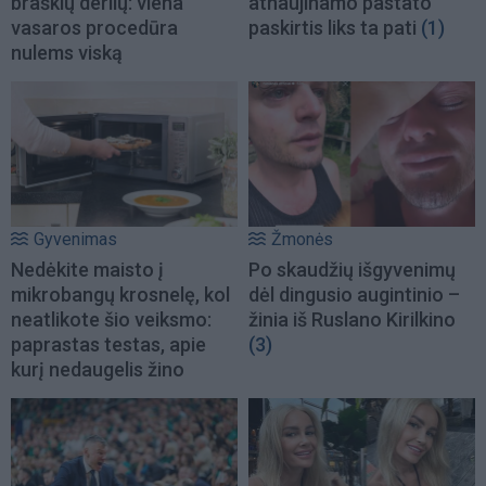
braškių derlių: viena
atnaujinamo pastato
vasaros procedūra
paskirtis liks ta pati
(1)
nulems viską
Gyvenimas
Žmonės
Nedėkite maisto į
Po skaudžių išgyvenimų
mikrobangų krosnelę, kol
dėl dingusio augintinio –
neatlikote šio veiksmo:
žinia iš Ruslano Kirilkino
paprastas testas, apie
(3)
kurį nedaugelis žino