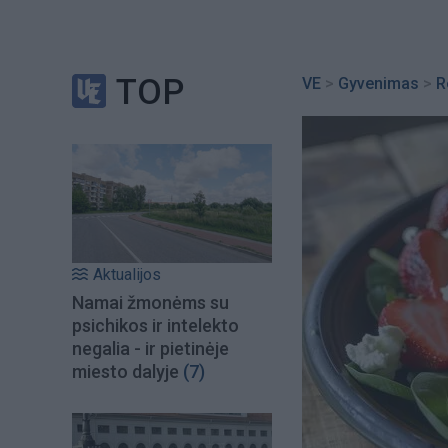
TOP
VE
>
Gyvenimas
>
R
Aktualijos
Namai žmonėms su
psichikos ir intelekto
negalia - ir pietinėje
miesto dalyje
(7)