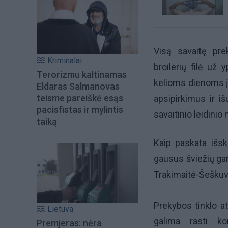
Visą savaitę pre
Kriminalai
broilerių filė už
Terorizmu kaltinamas
kelioms dienoms į p
Eldaras Salmanovas
teisme pareiškė esąs
apsipirkimus ir iš
pacisfistas ir mylintis
savaitinio leidini
taiką
Kaip paskata išsk
gausus šviežių gar
Trakimaitė-Šeškuv
Prekybos tinklo at
Lietuva
galima rasti k
Premjeras: nėra