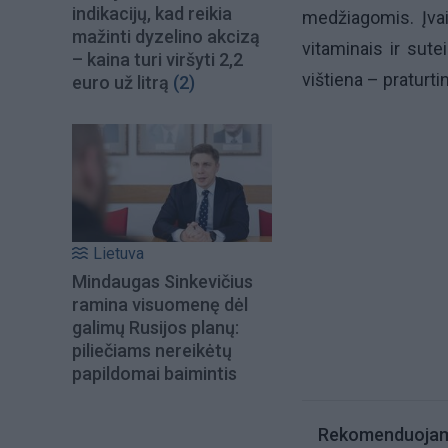
indikacijų, kad reikia
medžiagomis. Įvai
mažinti dyzelino akcizą
vitaminais ir sute
– kaina turi viršyti 2,2
vištiena – praturt
euro už litrą
(2)
Lietuva
Mindaugas Sinkevičius
ramina visuomenę dėl
galimų Rusijos planų:
piliečiams nereikėtų
papildomai baimintis
Rekomenduoja