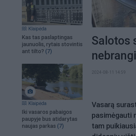
Klaipėda
Salotos s
Kas tas paslaptingas
jaunuolis, rytais stovintis
ant tilto?
(7)
nebrangi
2024-08-11 14:59
Klaipėda
Vasarą surasti
Iki vasaros pabaigos
pasimėgauti m
paupyje bus atidarytas
tam puikiausia
naujas parkas
(7)