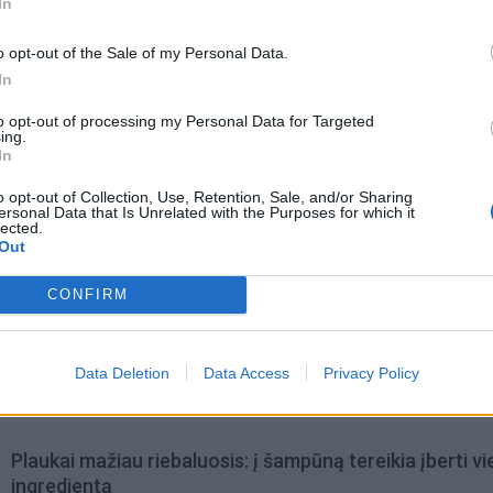
In
o opt-out of the Sale of my Personal Data.
In
to opt-out of processing my Personal Data for Targeted
ing.
In
o opt-out of Collection, Use, Retention, Sale, and/or Sharing
ersonal Data that Is Unrelated with the Purposes for which it
lected.
Out
CONFIRM
omiausi
Aiškiaregės pranašystė: numatė katastrofišką karo
Data Deletion
Data Access
Privacy Policy
pabaigą Ukrainoje
Plaukai mažiau riebaluosis: į šampūną tereikia įberti v
ingredientą