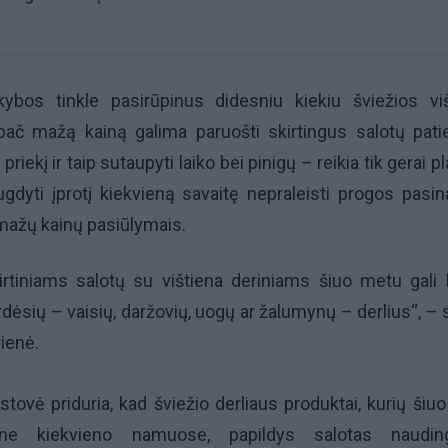
kybos tinkle pasirūpinus didesniu kiekiu šviežios vi
 ypač mažą kainą galima paruošti skirtingus salotų pati
riekį ir taip sutaupyti laiko bei pinigų – reikia tik gerai p
ugdyti įprotį kiekvieną savaitę nepraleisti progos pasin
o mažų kainų pasiūlymais.
irtiniams salotų su vištiena deriniams šiuo metu gali b
dėsių – vaisių, daržovių, uogų ar žalumynų – derlius“, – s
ienė.
stovė priduria, kad šviežio derliaus produktai, kurių šiu
one kiekvieno namuose, papildys salotas naudin