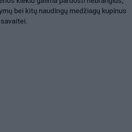
ienos kiekiu galima paruošti nebrangius,
ltymų bei kitų naudingų medžiagų kupinus
 savaitei.