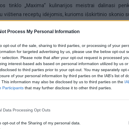
os tinklo „Maxima“ kulinarijos meistrai dalinasi pen
u vištiena receptų idėjomis, kurioms išskirtinio skonio s
daržovių, vaisių, uogų bei žalumynų gausa.
Not Process My Personal Information
bos tinklo „Maxima“ Komunikacijos ir korporatyvinių
to opt-out of the sale, sharing to third parties, or processing of your per
torė Indrė Trakimaitė-Šeškuvienė pastebi, kad vasarą ri
formation for targeted advertising by us, please use the below opt-out s
sitraukia į antrą planą, o rankos šaldytuve pačios ieško 
r selection. Please note that after your opt-out request is processed y
eing interest-based ads based on personal information utilized by us or
rių galima pagaminti lengvus patiekalus, pavyzdžiui, salo
disclosed to third parties prior to your opt-out. You may separately opt-
losure of your personal information by third parties on the IAB’s list of
. This information may also be disclosed by us to third parties on the
IA
Participants
that may further disclose it to other third parties.
ištiena daugumai nėra naujiena, vis dėl to toks patiekal
asirinkimas tiems, kurie šiltomis vasaros dienomi
 ir lengvai paruošiamų valgių.
l Data Processing Opt Outs
o opt-out of the Sharing of my personal data.