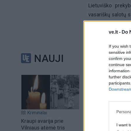
Lietuviško prekyb
vasariškų salotų s
šviežių sezoninių 
ve.lt -
Do 
Lietuviško preky
If you wish 
departamento direk
sensitive in
NAUJI
valgiai neretai at
confirm you
continue se
ingredientų, iš ku
information 
vištiena.
further disc
participants
Downstream 
„Nors salotos su v
išties puikus p
pasigaminti gaivių
Persona
Kriminalai
Kraupi avarija prie
I want t
Vilniaus atėmė tris