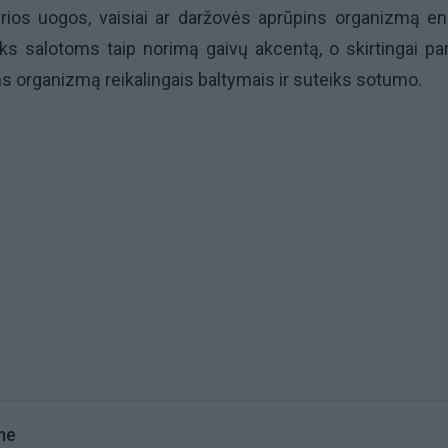
rios uogos, vaisiai ar daržovės aprūpins organizmą ene
iks salotoms taip norimą gaivų akcentą, o skirtingai pa
ins organizmą reikalingais baltymais ir suteiks sotumo.
me