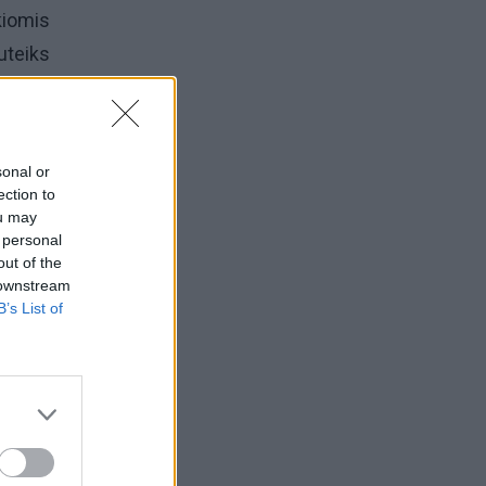
kiomis
uteiks
 ryšių
sonal or
ebesni
ection to
gaivių
ou may
 personal
tas su
out of the
 downstream
B’s List of
as yra
s nori