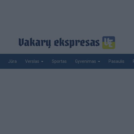
Jūra
Sportas
Pasaulis
Verslas
Gyvenimas