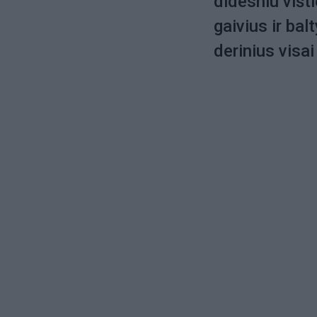
didesniu višt
gaivius ir ba
derinius visai