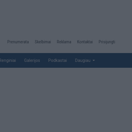
Desktop
Prenumerata
Skelbimai
Reklama
Kontaktai
Prisijungti
menu
top
Renginiai
Galerijos
Podkastai
Daugiau