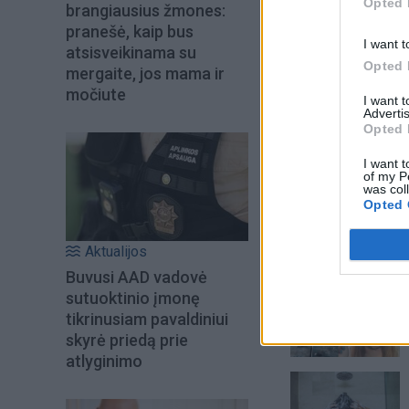
Opted 
brangiausius žmones:
pranešė, kaip bus
I want t
atsisveikinama su
Opted 
mergaite, jos mama ir
močiute
I want 
Advertis
Opted 
I want t
of my P
was col
Opted 
Aktualijos
Šiuo metu skait
Buvusi AAD vadovė
sutuoktinio įmonę
tikrinusiam pavaldiniui
skyrė priedą prie
atlyginimo