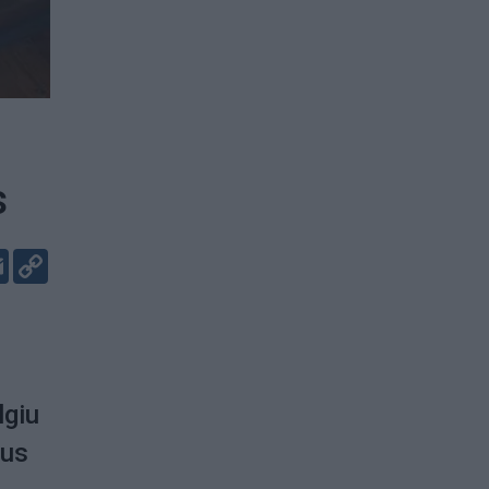
s
er
kedIn
Email
Copy
Link
lgiu
nus