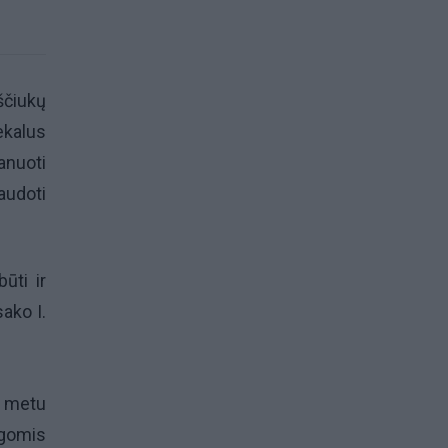
ščiukų
ekalus
lanuoti
audoti
ūti ir
ako I.
o metu
gomis