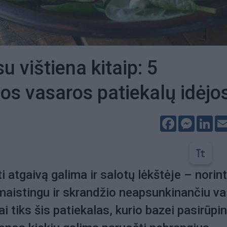
u vištiena kitaip: 5
os vasaros patiekalų idėjo
Facebook
Messeng
Lin
 atgaivą galima ir salotų lėkštėje – norint
aistingu ir skrandžio neapsunkinančiu va
i tiks šis patiekalas, kurio bazei pasirūpi