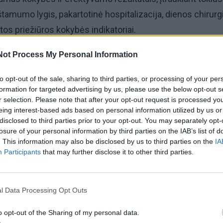
tamumo lygis, pakartotinė hospitalizacija, dienos chirurgij
tos priežiūros kokybės indikatoriai.
Not Process My Personal Information
ai, kai RKL įsitvirtina aukščiausioje pozicijoje Lietuvoje – 
pie atsitiktinę sėkmę, o apie nuoseklią, gerai valdomą ir
to opt-out of the sale, sharing to third parties, or processing of your per
kiančią sistemą.
formation for targeted advertising by us, please use the below opt-out s
r selection. Please note that after your opt-out request is processed y
eing interest-based ads based on personal information utilized by us or
ne imituoti kokybę, o ją realiai kurti“, – pabrėžia RKL
disclosed to third parties prior to your opt-out. You may separately opt-
losure of your personal information by third parties on the IAB’s list of
 Steponkus.
. This information may also be disclosed by us to third parties on the
IA
Participants
that may further disclose it to other third parties.
tatą lemia aiškiai apibrėžta kryptis ir visos komandos
ikšmingą indėlį į sėkmę atnešė puikiai išvystytos dienos
l Data Processing Opt Outs
edijos traumatologijos ir pulmonologijos alergologijos
išsiskiria ne tik paslaugų apimtimis, bet ir gydymo saugu
o opt-out of the Sharing of my personal data.