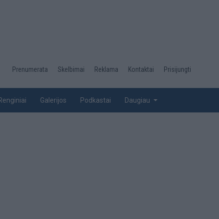
Desktop
Prenumerata
Skelbimai
Reklama
Kontaktai
Prisijungti
menu
top
Renginiai
Galerijos
Podkastai
Daugiau