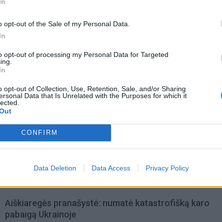
In
inimu.
o opt-out of the Sale of my Personal Data.
In
to opt-out of processing my Personal Data for Targeted
ing.
In
o opt-out of Collection, Use, Retention, Sale, and/or Sharing
ersonal Data that Is Unrelated with the Purposes for which it
lected.
Out
CONFIRM
Data Deletion
Data Access
Privacy Policy
omiausi
Aiškiaregės pranašystė: numatė katastrofišką karo
pabaigą Ukrainoje