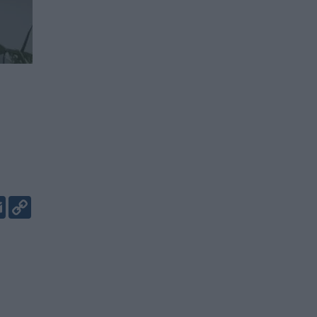
er
kedIn
Email
Copy
Link