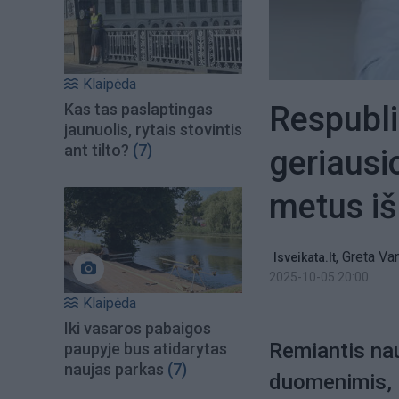
Klaipėda
Respubli
Kas tas paslaptingas
jaunuolis, rytais stovintis
ant tilto?
(7)
geriausi
metus iš
,
Greta Va
lsveikata.lt
2025-10-05 20:00
Klaipėda
Iki vasaros pabaigos
Remiantis nau
paupyje bus atidarytas
naujas parkas
(7)
duomenimis, R