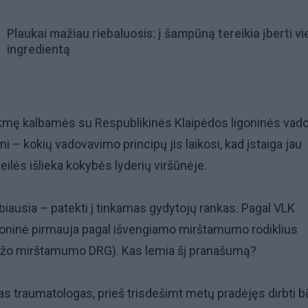
Plaukai mažiau riebaluosis: į šampūną tereikia įberti v
ingredientą
kmę kalbamės su Respublikinės Klaipėdos ligoninės vad
 – kokių vadovavimo principų jis laikosi, kad įstaiga jau
eilės išlieka kokybės lyderių viršūnėje.
biausia – patekti į tinkamas gydytojų rankas. Pagal VLK
goninė pirmauja pagal išvengiamo mirštamumo rodiklius
o mirštamumo DRG). Kas lemia šį pranašumą?
as traumatologas, prieš trisdešimt metų pradėjęs dirbti b