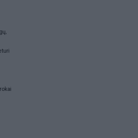
gų,
eturi
rokai