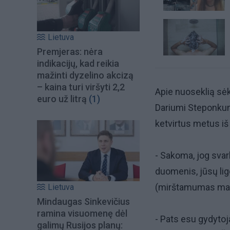
Lietuva
Premjeras: nėra
indikacijų, kad reikia
mažinti dyzelino akcizą
– kaina turi viršyti 2,2
Apie nuoseklią sė
euro už litrą
(1)
Dariumi Steponkumi
ketvirtus metus iš 
- Sakoma, jog svar
duomenis, jūsų li
(mirštamumas maž
Lietuva
Mindaugas Sinkevičius
ramina visuomenę dėl
- Pats esu gydytoj
galimų Rusijos planų: