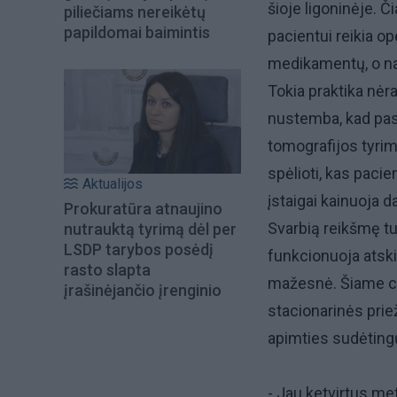
šioje ligoninėje. Č
piliečiams nereikėtų
papildomai baimintis
pacientui reikia o
medikamentų, o nau
Tokia praktika nėr
nustemba, kad pas
tomografijos tyrim
spėlioti, kas pacien
Aktualijos
įstaigai kainuoja d
Prokuratūra atnaujino
Svarbią reikšmę tur
nutrauktą tyrimą dėl per
LSDP tarybos posėdį
funkcionuoja atskir
rasto slapta
mažesnė. Šiame cen
įrašinėjančio įrenginio
stacionarinės pri
apimties sudėtingų
- Jau ketvirtus met