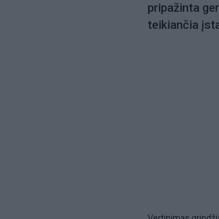
pripažinta ge
teikiančia įst
Vertinimas grindži