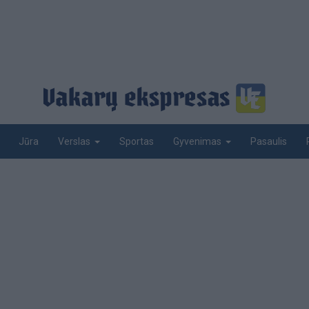
Jūra
Sportas
Pasaulis
Verslas
Gyvenimas