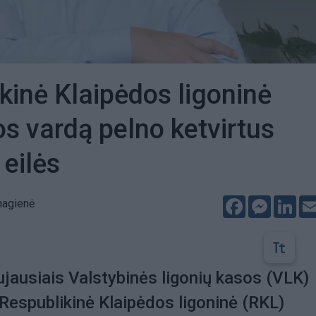
kinė Klaipėdos ligoninė
os vardą pelno ketvirtus
 eilės
Facebook
Messeng
Lin
nagienė
jausiais Valstybinės ligonių kasos (VLK)
espublikinė Klaipėdos ligoninė (RKL)