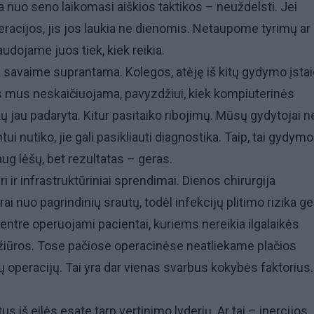
ia nuo seno laikomasi aiškios taktikos – neuždelsti. Jei
peracijos, jis jos laukia ne dienomis. Netaupome tyrimų ar
dojame juos tiek, kiek reikia.
a savaime suprantama. Kolegos, atėję iš kitų gydymo įstai
 mus neskaičiuojama, pavyzdžiui, kiek kompiuterinės
ų jau padaryta. Kitur pasitaiko ribojimų. Mūsų gydytojai n
tui nutiko, jie gali pasikliauti diagnostika. Taip, tai gydymo
aug lėšų, bet rezultatas – geras.
i ir infrastruktūriniai sprendimai. Dienos chirurgija
ai nuo pagrindinių srautų, todėl infekcijų plitimo rizika ge
tre operuojami pacientai, kuriems nereikia ilgalaikės
ežiūros. Tose pačiose operacinėse neatliekame plačios
 operacijų. Tai yra dar vienas svarbus kokybės faktorius.
us iš eilės esate tarp vertinimo lyderių. Ar tai – inercijos