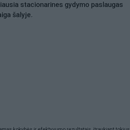
riausia stacionarines gydymo paslaugas
aiga šalyje.
amas kokybės ir efektyvumo rezultatais, įtraukiant tokius