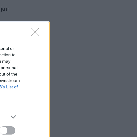
a ir
šis
sonal or
ection to
ou may
 personal
out of the
 downstream
B’s List of
mu bei