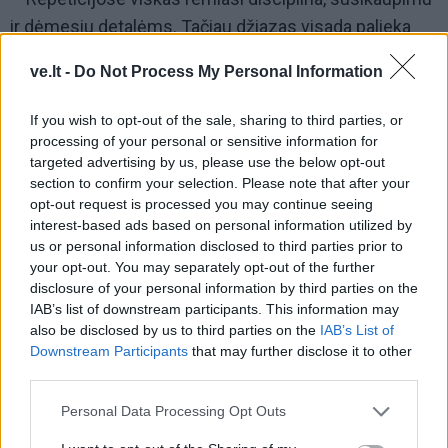
ir dėmesiu detalėms. Tačiau džiazas visada palieka
erdvės pokalbiui, netikėtumui ir spontaniškumui.
ve.lt -
Do Not Process My Personal Information
Kruopščiai pasirengiame tam, kad scenoje muzika
galėtų kvėpuoti laisvai ir natūraliai.
If you wish to opt-out of the sale, sharing to third parties, or
processing of your personal or sensitive information for
Ar galima sakyti, kad džiazas tampa savotiška
targeted advertising by us, please use the below opt-out
diplomatijos forma?
section to confirm your selection. Please note that after your
opt-out request is processed you may continue seeing
– Be jokios abejonės. Muzika turi unikalią galią
interest-based ads based on personal information utilized by
us or personal information disclosed to third parties prior to
sujungti žmones, nepaisant jų kultūrų, kalbų ar
your opt-out. You may separately opt-out of the further
patirties skirtumų. Tam tikra prasme tai, ką darome
disclosure of your personal information by third parties on the
scenoje, atspindi tas pačias partnerystės ir
IAB’s list of downstream participants. This information may
also be disclosed by us to third parties on the
IAB’s List of
bendradarbiavimo vertybes, kuriomis grindžiama
Downstream Participants
that may further disclose it to other
NATO veikla.
third parties.
Personal Data Processing Opt Outs