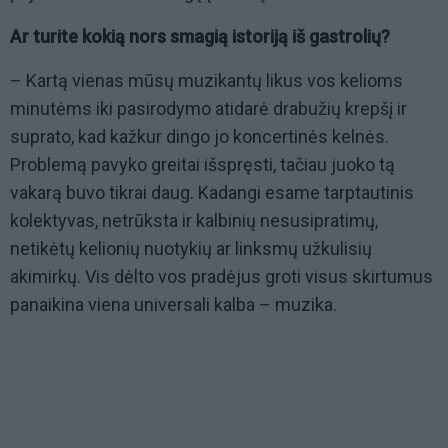
Ar turite kokią nors smagią istoriją iš gastrolių?
– Kartą vienas mūsų muzikantų likus vos kelioms
minutėms iki pasirodymo atidarė drabužių krepšį ir
suprato, kad kažkur dingo jo koncertinės kelnės.
Problemą pavyko greitai išspręsti, tačiau juoko tą
vakarą buvo tikrai daug. Kadangi esame tarptautinis
kolektyvas, netrūksta ir kalbinių nesusipratimų,
netikėtų kelionių nuotykių ar linksmų užkulisių
akimirkų. Vis dėlto vos pradėjus groti visus skirtumus
panaikina viena universali kalba – muzika.