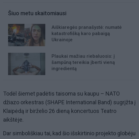
Šiuo metu skaitomiausi
Aiškiaregės pranašystė: numatė
katastrofišką karo pabaigą
Ukrainoje
Plaukai mažiau riebaluosis: į
šampūną tereikia įberti vieną
ingredientą
Todėl šiemet padėtis taisoma su kaupu – NATO
džiazo orkestras (SHAPE International Band) sugrįžta į
Klaipėdą ir birželio 26 dieną koncertuos Teatro
aikštėje.
Dar simboliškiau tai, kad šio išskirtinio projekto globėju