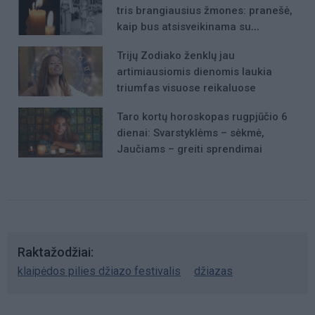
tris brangiausius žmones: pranešė,
kaip bus atsisveikinama su
mergaite, jos mama ir močiute
Trijų Zodiako ženklų jau
artimiausiomis dienomis laukia
triumfas visuose reikaluose
Taro kortų horoskopas rugpjūčio 6
dienai: Svarstyklėms – sėkmė,
Jaučiams – greiti sprendimai
Raktažodžiai
klaipėdos pilies džiazo festivalis
džiazas