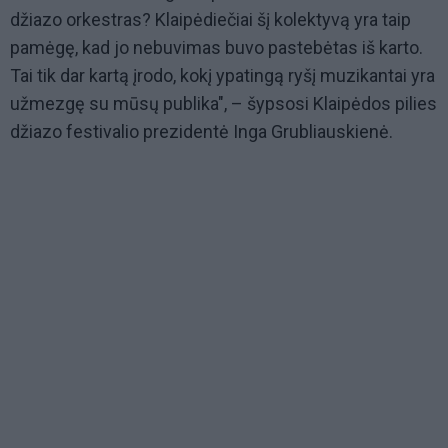
džiazo orkestras? Klaipėdiečiai šį kolektyvą yra taip
pamėgę, kad jo nebuvimas buvo pastebėtas iš karto.
Tai tik dar kartą įrodo, kokį ypatingą ryšį muzikantai yra
užmezgę su mūsų publika", – šypsosi Klaipėdos pilies
džiazo festivalio prezidentė Inga Grubliauskienė.