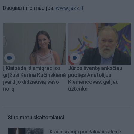
Daugiau informacijos:
www.jazz.lt
Į Klaipėdą iš emigracijos
Jūros šventę anksčiau
grįžusi Karina Kučinskienė
puošęs Anatolijus
įvardijo didžiausią savo
Klemencovas: gal jau
norą
užtenka
Šiuo metu skaitomiausi
Kraupi avarija prie Vilniaus atėmė