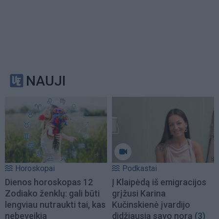
NAUJI
Horoskopai
Podkastai
Dienos horoskopas 12
Į Klaipėdą iš emigracijos
Zodiako ženklų: gali būti
grįžusi Karina
lengviau nutraukti tai, kas
Kučinskienė įvardijo
nebeveikia
didžiausią savo norą
(3)