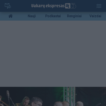
Pereiti
į
pagrindinį
Mobile
Nauji
Podkastai
Renginiai
Vaizdai
turinį
menu
bottom