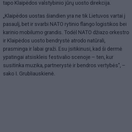
tapo Klaipėdos valstybinio jūrų uosto direkcija.
„Klaipėdos uostas šiandien yra ne tik Lietuvos vartai į
pasaulį, bet ir svarbi NATO rytinio flango logistikos bei
karinio mobilumo grandis. Todėl NATO džiazo orkestro
ir Klaipėdos uosto bendrystė atrodo natūrali,
prasminga ir labai graži. Esu įsitikinusi, kad ši dermė
ypatingai atsiskleis festivalio scenoje – ten, kur
susitinka muzika, partnerystė ir bendros vertybės", –
sako I. Grubliauskienė.