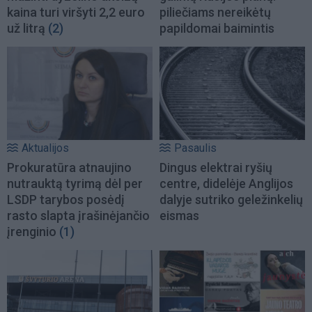
kaina turi viršyti 2,2 euro
piliečiams nereikėtų
už litrą
(2)
papildomai baimintis
Aktualijos
Pasaulis
Prokuratūra atnaujino
Dingus elektrai ryšių
nutrauktą tyrimą dėl per
centre, didelėje Anglijos
LSDP tarybos posėdį
dalyje sutriko geležinkelių
rasto slapta įrašinėjančio
eismas
įrenginio
(1)