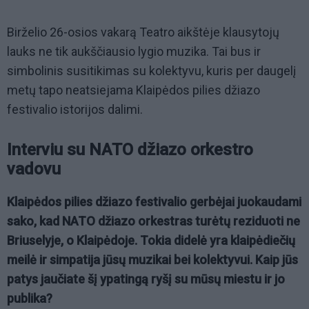
Birželio 26-osios vakarą Teatro aikštėje klausytojų
lauks ne tik aukščiausio lygio muzika. Tai bus ir
simbolinis susitikimas su kolektyvu, kuris per daugelį
metų tapo neatsiejama Klaipėdos pilies džiazo
festivalio istorijos dalimi.
Interviu su NATO džiazo orkestro
vadovu
Klaipėdos pilies džiazo festivalio gerbėjai juokaudami
sako, kad NATO džiazo orkestras turėtų reziduoti ne
Briuselyje, o Klaipėdoje. Tokia didelė yra klaipėdiečių
meilė ir simpatija jūsų muzikai bei kolektyvui. Kaip jūs
patys jaučiate šį ypatingą ryšį su mūsų miestu ir jo
publika?