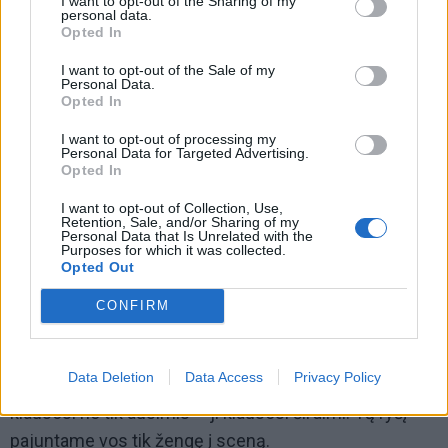
I want to opt-out of the Sharing of my
personal data.
Opted In
I want to opt-out of the Sale of my
Personal Data.
Opted In
I want to opt-out of processing my
Personal Data for Targeted Advertising.
Opted In
I want to opt-out of Collection, Use,
Retention, Sale, and/or Sharing of my
Personal Data that Is Unrelated with the
Purposes for which it was collected.
Kuo Klaipėdos pilies džiazo festivalio atmosfera
Opted Out
skiriasi nuo kitų Europos scenų?
CONFIRM
– Klaipėda turi ypatingą aurą. Čia jaučiame
autentiškumą, šilumą ir energiją, kurie kiekvieną
Data Deletion
Data Access
Privacy Policy
pasirodymą paverčia išskirtiniu. Šio miesto publika
klausosi ne tik ausimis – ji klausosi širdimi. Tą ryšį
pajuntame vos tik žengę į sceną.