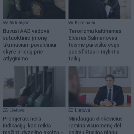
Aktualijos
Kriminalai
Buvusi AAD vadovė
Terorizmu kaltinamas
sutuoktinio įmonę
Eldaras Salmanovas
tikrinusiam pavaldiniui
teisme pareiškė esąs
skyrė priedą prie
pacisfistas ir mylintis
atlyginimo
taiką
Lietuva
Lietuva
Premjeras: nėra
Mindaugas Sinkevičius
indikacijų, kad reikia
ramina visuomenę dėl
mažinti dyzelino akcizą –
galimų Rusijos planų: