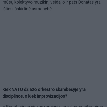
mūsų kolektyvo muzikinį veidą, o ir pats Donatas yra
išties išskirtinė asmenybė.
Kiek NATO džiazo orkestro skambesyje yra
disciplinos, o kiek improvizacijos?
– Repeticijose viskas remiasi disciplina, susikaupimu