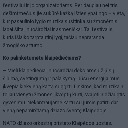
festivaliui ir jo organizatoriams. Per daugiau nei tris
dešimtmečius jie sukūrė kažką išties ypatingo – vietą,
kur pasaulinio lygio muzika susitinka su žmonėmis
labai šiltai, nuoširdžiai ir asmeniškai. Tai festivalis,
kuris išlaiko tarptautinį lygį, tačiau nepraranda
žmogiško artumo.
Ko palinkėtumėte klaipėdiečiams?
– Mieli klaipėdiečiai, nuoširdžiai dėkojame už jūsų
šilumą, svetingumą ir palaikymą. Jūsų energija mus
įkvepia kiekvieną kartą sugrįžti. Linkime, kad muzika ir
toliau vienytų žmones, įkvėptų kurti, svajoti ir džiaugtis
gyvenimu. Nekantraujame kartu su jumis patirti dar
vieną nepamirštamą džiazo šventę Klaipėdoje.
NATO džiazo orkestrą pristato Klaipėdos uostas.