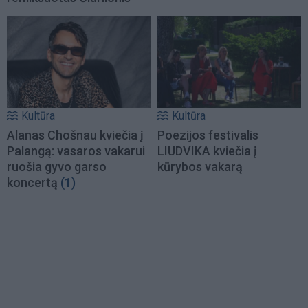
Kultūra
Kultūra
Alanas Chošnau kviečia į
Poezijos festivalis
Palangą: vasaros vakarui
LIUDVIKA kviečia į
ruošia gyvo garso
kūrybos vakarą
koncertą
(1)