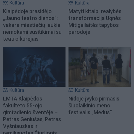
Kultūra
Kultūra
Klaipėdoje prasidėjo
Matyti kitaip: realybės
„Jauno teatro dienos“:
transformacija Ugnės
vakare miestiečių laukia
Mitigailaitės tapybos
nemokami susitikimai su
parodoje
teatro kūrėjais
Kultūra
Kultūra
LMTA Klaipėdos
Nidoje įvyko pirmasis
fakulteto 55-ojo
šiuolaikinio meno
gimtadienio šventėje –
festivalis „Medus“
Petras Geniušas, Petras
Vyšniauskas ir
remiksuotas Čiurlionis