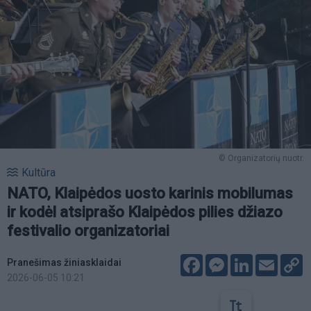
© Organizatorių nuotr.
Kultūra
NATO, Klaipėdos uosto karinis mobilumas
ir kodėl atsiprašo Klaipėdos pilies džiazo
festivalio organizatoriai
Facebook
Messenger
LinkedIn
Email
C
Pranešimas žiniasklaidai
L
2026-06-05 10:21