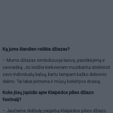
Ką jums šiandien reiškia džiazas?
– Mums džiazas simbolizuoja laisvę, pasitikėjimą ir
saviraišką. Jis leidžia kiekvienam muzikantui atskleisti
savo individualų balsą, kartu tampant kažko didesnio
dalimi. Tai labai primena ir mūsų kolektyvo dvasią.
Koks jūsų įspūdis apie Klaipėdos pilies džiazo
festivalį?
– Jaučiame didžiulę pagarbą Klaipėdos pilies džiazo