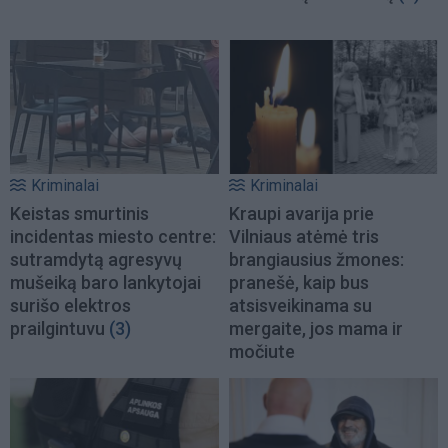
Kriminalai
Kriminalai
Keistas smurtinis
Kraupi avarija prie
incidentas miesto centre:
Vilniaus atėmė tris
sutramdytą agresyvų
brangiausius žmones:
mušeiką baro lankytojai
pranešė, kaip bus
surišo elektros
atsisveikinama su
prailgintuvu
(3)
mergaite, jos mama ir
močiute