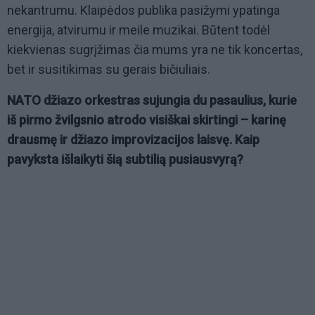
nekantrumu. Klaipėdos publika pasižymi ypatinga
energija, atvirumu ir meile muzikai. Būtent todėl
kiekvienas sugrįžimas čia mums yra ne tik koncertas,
bet ir susitikimas su gerais bičiuliais.
NATO džiazo orkestras sujungia du pasaulius, kurie
iš pirmo žvilgsnio atrodo visiškai skirtingi – karinę
drausmę ir džiazo improvizacijos laisvę. Kaip
pavyksta išlaikyti šią subtilią pusiausvyrą?