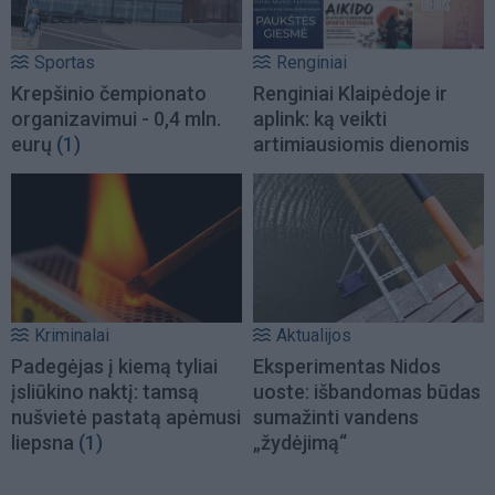
Sportas
Renginiai
Krepšinio čempionato
Renginiai Klaipėdoje ir
organizavimui - 0,4 mln.
aplink: ką veikti
eurų
(1)
artimiausiomis dienomis
Kriminalai
Aktualijos
Padegėjas į kiemą tyliai
Eksperimentas Nidos
įsliūkino naktį: tamsą
uoste: išbandomas būdas
nušvietė pastatą apėmusi
sumažinti vandens
liepsna
(1)
„žydėjimą“