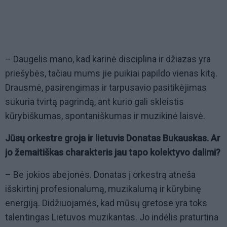
– Daugelis mano, kad karinė disciplina ir džiazas yra
priešybės, tačiau mums jie puikiai papildo vienas kitą.
Drausmė, pasirengimas ir tarpusavio pasitikėjimas
sukuria tvirtą pagrindą, ant kurio gali skleistis
kūrybiškumas, spontaniškumas ir muzikinė laisvė.
Jūsų orkestre groja ir lietuvis Donatas Bukauskas. Ar
jo žemaitiškas charakteris jau tapo kolektyvo dalimi?
– Be jokios abejonės. Donatas į orkestrą atneša
išskirtinį profesionalumą, muzikalumą ir kūrybinę
energiją. Didžiuojamės, kad mūsų gretose yra toks
talentingas Lietuvos muzikantas. Jo indėlis praturtina