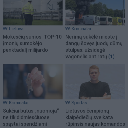
Lietuva
Kriminalai
Mokesčių sumos: TOP-10
Nerimą sukėlė mieste į
įmonių sumokėjo
dangų šovęs juodų dūmų
penktadalį milijardo
stulpas: užsidegė
vagonėlis ant ratų
(1)
Kriminalai
Sportas
Sukčiai butus „nuomoja“
Lietuvos čempionų
ne tik didmiesčiuose:
klaipėdiečių sveikata
spąstai spendžiami
rūpinsis naujas komandos