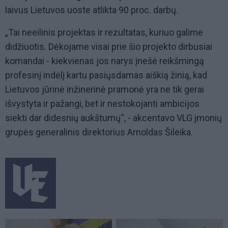
laivus Lietuvos uoste atlikta 90 proc. darbų.
„Tai neeilinis projektas ir rezultatas, kuriuo galime
didžiuotis. Dėkojame visai prie šio projekto dirbusiai
komandai - kiekvienas jos narys įnešė reikšmingą
profesinį indėlį kartu pasiųsdamas aiškią žinią, kad
Lietuvos jūrinė inžinerinė pramonė yra ne tik gerai
išvystyta ir pažangi, bet ir nestokojanti ambicijos
siekti dar didesnių aukštumų“, - akcentavo VLG įmonių
grupės generalinis direktorius Arnoldas Šileika.