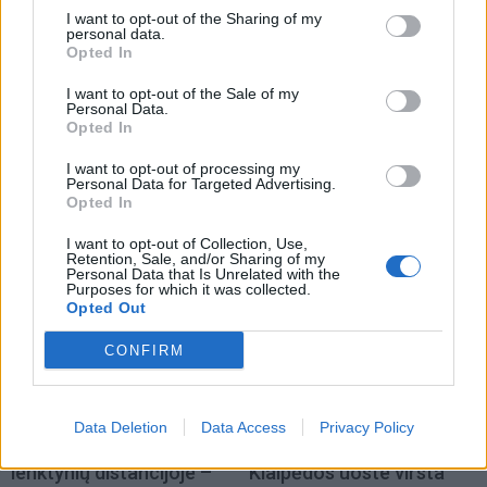
I want to opt-out of the Sharing of my
personal data.
Opted In
I want to opt-out of the Sale of my
Personal Data.
Jūra
Jūra
Opted In
Miesto centre - nauja
Prieš finalinę dieną
jachtų prieplauka
(3)
„Kuršių marių regatoje“
I want to opt-out of processing my
Personal Data for Targeted Advertising.
įtampa – aukščiausiame
Opted In
taške: lyderius skiria vos
taškas
I want to opt-out of Collection, Use,
Retention, Sale, and/or Sharing of my
Personal Data that Is Unrelated with the
Purposes for which it was collected.
Opted Out
CONFIRM
Jūra
Jūra
Data Deletion
Data Access
Privacy Policy
„Kuršių marių regatos“
Ateities projektai
lenktynių distancijoje –
Klaipėdos uoste virsta