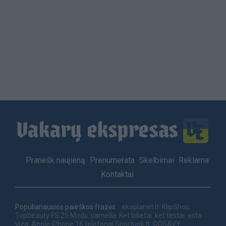
Load
More
Footer
Pranešk naujieną
Prenumerata
Skelbimai
Reklama
menu
Kontaktai
Populiariausios paieškos frazės:
ekoplanet.lt
KlipShop
Topbeauty
FS 25 Mods
camelia
Ket bilietai
ket testai
esta
viza
Apple iPhone 16 telefonai
Sportuok.lt
GOSAVY