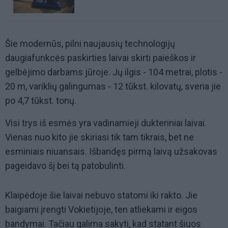
Šie modernūs, pilni naujausių technologijų
daugiafunkcės paskirties laivai skirti paieškos ir
gelbėjimo darbams jūroje. Jų ilgis - 104 metrai, plotis -
20 m, variklių galingumas - 12 tūkst. kilovatų, sveria jie
po 4,7 tūkst. tonų.
Visi trys iš esmės yra vadinamieji dukteriniai laivai.
Vienas nuo kito jie skiriasi tik tam tikrais, bet ne
esminiais niuansais. Išbandęs pirmą laivą užsakovas
pageidavo šį bei tą patobulinti.
Klaipėdoje šie laivai nebuvo statomi iki rakto. Jie
baigiami įrengti Vokietijoje, ten atliekami ir eigos
bandymai. Tačiau galima sakyti, kad statant šiuos