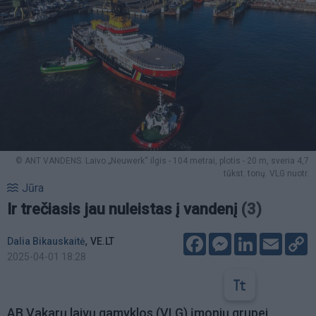
© ANT VANDENS. Laivo „Neuwerk“ ilgis - 104 metrai, plotis - 20 m, sveria 4,7
tūkst. tonų. VLG nuotr.
Jūra
Ir trečiasis jau nuleistas į vandenį
(3)
Facebook
Messenger
LinkedIn
Email
C
,
Dalia Bikauskaitė
VE.LT
L
2025-04-01 18:28
AB Vakarų laivų gamyklos (VLG) įmonių grupei