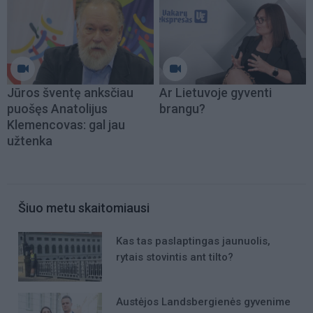
Jūros šventę anksčiau
Ar Lietuvoje gyventi
puošęs Anatolijus
brangu?
Klemencovas: gal jau
užtenka
Šiuo metu skaitomiausi
Kas tas paslaptingas jaunuolis,
rytais stovintis ant tilto?
Austėjos Landsbergienės gyvenime