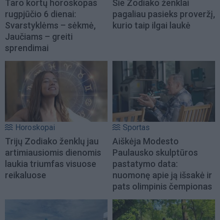
Taro kortų horoskopas
Šie Zodiako ženklai
rugpjūčio 6 dienai:
pagaliau pasieks proveržį,
Svarstyklėms – sėkmė,
kurio taip ilgai laukė
Jaučiams – greiti
sprendimai
Horoskopai
Sportas
Trijų Zodiako ženklų jau
Aiškėja Modesto
artimiausiomis dienomis
Paulausko skulptūros
laukia triumfas visuose
pastatymo data:
reikaluose
nuomonę apie ją išsakė ir
pats olimpinis čempionas