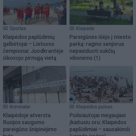
Sportas
Klaipėda
Klaipėdos paplūdimių
Pareigūnės išėjo į miesto
gelbėtojai – Lietuvos
parką: ragino senjorus
čempionai: Juodkrantėje
nepasiduoti sukčių
iškovojo pirmąją vietą
vilionėms
(1)
Kriminalai
Klaipėdos pulsas
Klaipėdoje atversta
Poilsiautojai mėgaujasi
Rusijos saugumo
įkaitusiu oru: Klaipėdos
pareigūno šnipinėjimo
paplūdimiai – sausakimši