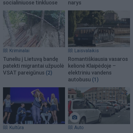
socialiniuose tinkluose
narys
Kriminalai
Laisvalaikis
Tuneliu į Lietuvą bandę
Romantiškiausia vasaros
patekti migrantai užpuolė
kelionė Klaipėdoje –
VSAT pareigūnus
(2)
elektriniu vandens
autobusu
(1)
Kultūra
Auto