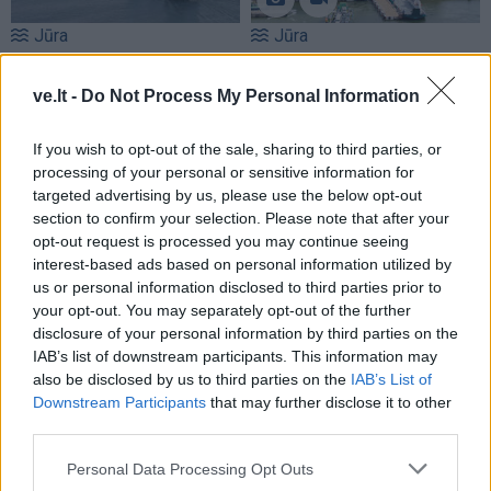
Jūra
Jūra
Atliekų surinkimo laivas
Naujas „Smiltynės
„Rasa“ skaičiuoja pirmųjų
perkėlos“ terminalas:
ve.lt -
Do Not Process My Personal Information
mėnesių rezultatus
geriau keleiviams,
darbuotojams,
If you wish to opt-out of the sale, sharing to third parties, or
miestiečiams
(7)
processing of your personal or sensitive information for
targeted advertising by us, please use the below opt-out
section to confirm your selection. Please note that after your
opt-out request is processed you may continue seeing
interest-based ads based on personal information utilized by
us or personal information disclosed to third parties prior to
your opt-out. You may separately opt-out of the further
disclosure of your personal information by third parties on the
Jūra
Jūra
IAB’s list of downstream participants. This information may
Baltijos jūrą perplaukęs
Laivas „Raketa“ šiemet į
also be disclosed by us to third parties on the
IAB’s List of
lenkų plaukikas įsirašė į
Nidą neplauks
(12)
Downstream Participants
that may further disclose it to other
istoriją
(1)
third parties.
Personal Data Processing Opt Outs