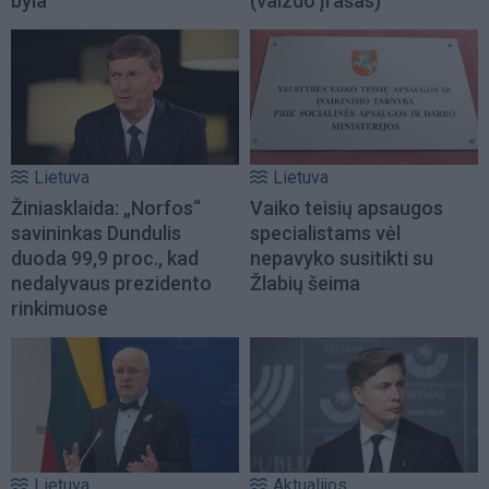
byla
(vaizdo įrašas)
Lietuva
Lietuva
Žiniasklaida: „Norfos“
Vaiko teisių apsaugos
savininkas Dundulis
specialistams vėl
duoda 99,9 proc., kad
nepavyko susitikti su
nedalyvaus prezidento
Žlabių šeima
rinkimuose
Lietuva
Aktualijos