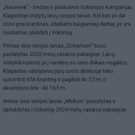
„Neuwerk“ - trečias ir paskutinis Vokietijos kompanijai
Klaipėdoje statytų laivų serijos laivas. Kol kas jis dar
stovi prie krantinės, atliekami baigiamieji darbai, jis yra
ruošiamas plukdyti į Vokietiją.
Pirmas šios serijos laivas „Scharhorn“ buvo
pastatytas 2023 metų vasaros pabaigoje. Laivų
statykla nuleisti jo į vandenį su savo dokais negalėjo.
Klaipėdos valstybinio jūrų uosto direkcijai teko
sutvirtinti 65A krantinę ir pagilinti iki 7,5 m, o
akvatorijos link - iki 14,5 m.
Antras šios serijos laivas „Mellum“ pastatytas ir
išplukdytas į Vokietiją 2024 metų vasaros pabaigoje.