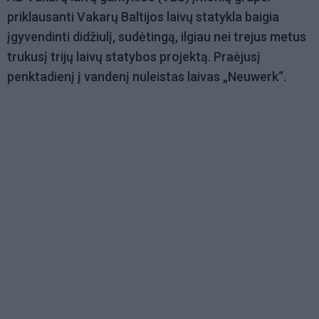
priklausanti Vakarų Baltijos laivų statykla baigia
įgyvendinti didžiulį, sudėtingą, ilgiau nei trejus metus
trukusį trijų laivų statybos projektą. Praėjusį
penktadienį į vandenį nuleistas laivas „Neuwerk“.