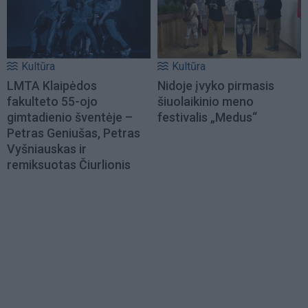
Kultūra
Kultūra
LMTA Klaipėdos
Nidoje įvyko pirmasis
fakulteto 55-ojo
šiuolaikinio meno
gimtadienio šventėje –
festivalis „Medus“
Petras Geniušas, Petras
Vyšniauskas ir
remiksuotas Čiurlionis