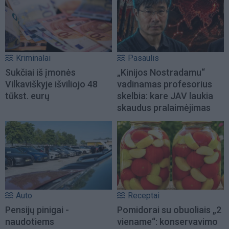
Kriminalai
Pasaulis
Sukčiai iš įmonės
„Kinijos Nostradamu“
Vilkaviškyje išviliojo 48
vadinamas profesorius
tūkst. eurų
skelbia: kare JAV laukia
skaudus pralaimėjimas
Auto
Receptai
Pensijų pinigai -
Pomidorai su obuoliais „2
naudotiems
viename“: konservavimo