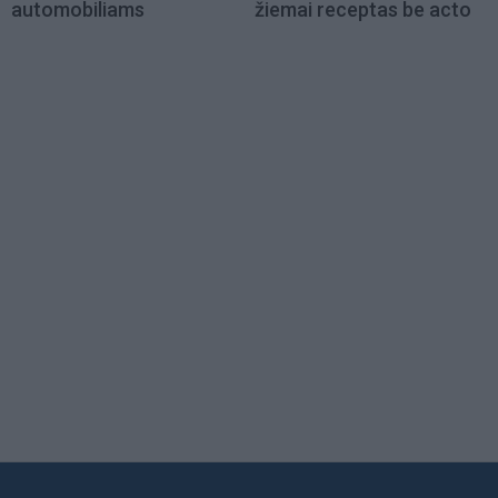
automobiliams
žiemai receptas be acto
Load
More