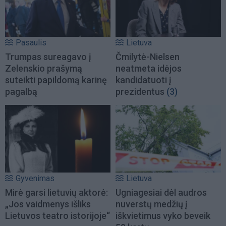
Pasaulis
Lietuva
Trumpas sureagavo į
Čmilytė-Nielsen
Zelenskio prašymą
neatmeta idėjos
suteikti papildomą karinę
kandidatuoti į
pagalbą
prezidentus
(3)
Gyvenimas
Lietuva
Mirė garsi lietuvių aktorė:
Ugniagesiai dėl audros
„Jos vaidmenys išliks
nuverstų medžių į
Lietuvos teatro istorijoje“
iškvietimus vyko beveik