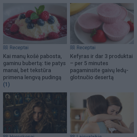
Receptai
Receptai
Kai manų košė pabosta,
Kefyras ir dar 3 produktai
gaminu bubertą: tie patys
– per 5 minutes
manai, bet tekstūra
pagaminsite gaivų ledų-
primena lengvą pudingą
glotnučio desertą
(1)
Horoskopai
Laisvalaikis