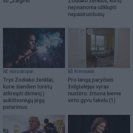
su „Žalgiriu“
Zodiako ženklus, kurių
neįmanoma užklupti
nepasiruošusių
Horoskopai
Kriminalai
Trys Zodiako ženklai,
Pro langą paryčiais
kurie šiandien turėtų
žvilgtelėjęs vyras
atkreipti dėmesį į
nustėro: žmona kieme
aukštesniųjų jėgų
virto gyvu fakelu
(1)
patarimus