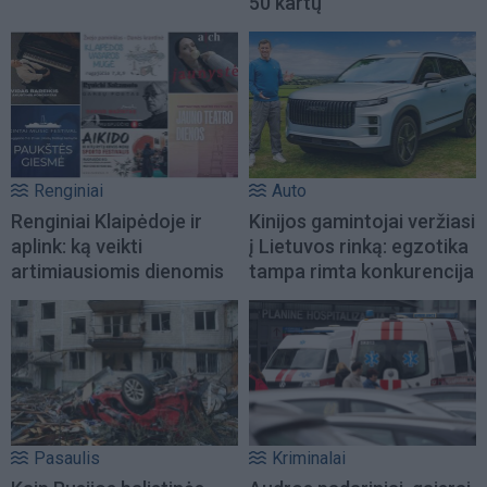
50 kartų
Renginiai
Auto
Renginiai Klaipėdoje ir
Kinijos gamintojai veržiasi
aplink: ką veikti
į Lietuvos rinką: egzotika
artimiausiomis dienomis
tampa rimta konkurencija
Pasaulis
Kriminalai