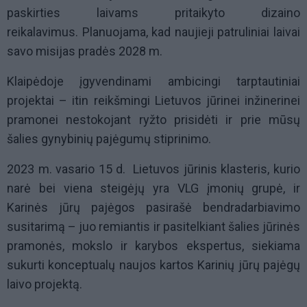
paskirties laivams pritaikyto dizaino
reikalavimus. Planuojama, kad naujieji patruliniai laivai
savo misijas pradės 2028 m.
Klaipėdoje įgyvendinami ambicingi tarptautiniai
projektai – itin reikšmingi Lietuvos jūrinei inžinerinei
pramonei nestokojant ryžto prisidėti ir prie mūsų
šalies gynybinių pajėgumų stiprinimo.
2023 m. vasario 15 d. Lietuvos jūrinis klasteris, kurio
narė bei viena steigėjų yra VLG įmonių grupė, ir
Karinės jūrų pajėgos pasirašė bendradarbiavimo
susitarimą – juo remiantis ir pasitelkiant šalies jūrinės
pramonės, mokslo ir karybos ekspertus, siekiama
sukurti konceptualų naujos kartos Karinių jūrų pajėgų
laivo projektą.