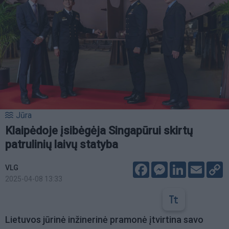
Jūra
Klaipėdoje įsibėgėja Singapūrui skirtų
patrulinių laivų statyba
Facebook
Messenger
LinkedIn
Email
C
VLG
L
2025-04-08 13:33
Lietuvos jūrinė inžinerinė pramonė įtvirtina savo