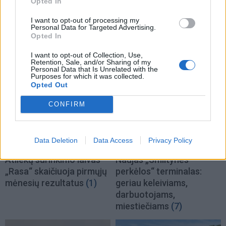
Opted In
I want to opt-out of processing my
Personal Data for Targeted Advertising.
Opted In
TAIP PAT SKAITYKITE
I want to opt-out of Collection, Use,
Retention, Sale, and/or Sharing of my
Personal Data that Is Unrelated with the
Purposes for which it was collected.
Opted Out
CONFIRM
Data Deletion
Data Access
Privacy Policy
Jūra
Jūra
Atliekų surinkimo laivas
Naujas „Smiltynės
„Rasa“ skaičiuoja pirmųjų
perkėlos“ terminalas:
mėnesių rezultatus
(1)
geriau keleiviams,
darbuotojams,
miestiečiams
(7)