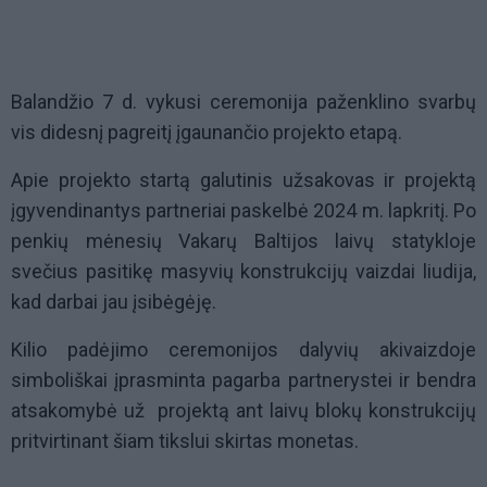
Balandžio 7 d. vykusi ceremonija paženklino svarbų
vis didesnį pagreitį įgaunančio projekto etapą.
Apie projekto startą galutinis užsakovas ir projektą
įgyvendinantys partneriai paskelbė 2024 m. lapkritį. Po
penkių mėnesių Vakarų Baltijos laivų statykloje
svečius pasitikę masyvių konstrukcijų vaizdai liudija,
kad darbai jau įsibėgėję.
Kilio padėjimo ceremonijos dalyvių akivaizdoje
simboliškai įprasminta pagarba partnerystei ir bendra
atsakomybė už projektą ant laivų blokų konstrukcijų
pritvirtinant šiam tikslui skirtas monetas.