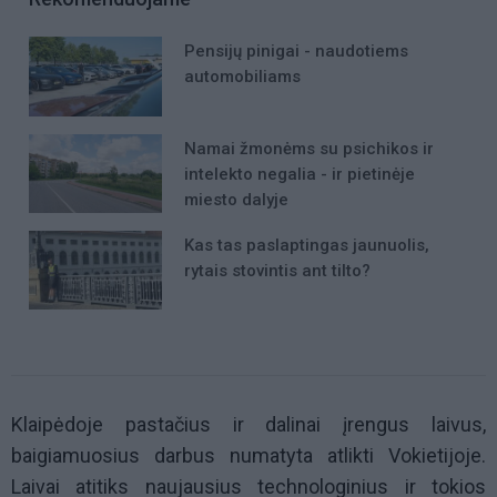
Pensijų pinigai - naudotiems
automobiliams
Namai žmonėms su psichikos ir
intelekto negalia - ir pietinėje
miesto dalyje
Kas tas paslaptingas jaunuolis,
rytais stovintis ant tilto?
Klaipėdoje pastačius ir dalinai įrengus laivus,
baigiamuosius darbus numatyta atlikti Vokietijoje.
Laivai atitiks naujausius technologinius ir tokios