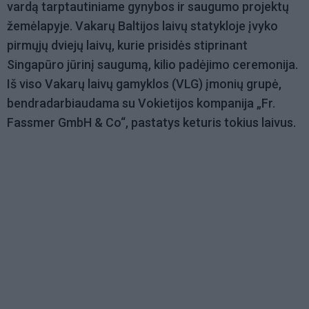
vardą tarptautiniame gynybos ir saugumo projektų
žemėlapyje. Vakarų Baltijos laivų statykloje įvyko
pirmųjų dviejų laivų, kurie prisidės stiprinant
Singapūro jūrinį saugumą, kilio padėjimo ceremonija.
Iš viso Vakarų laivų gamyklos (VLG) įmonių grupė,
bendradarbiaudama su Vokietijos kompanija „Fr.
Fassmer GmbH & Co“, pastatys keturis tokius laivus.