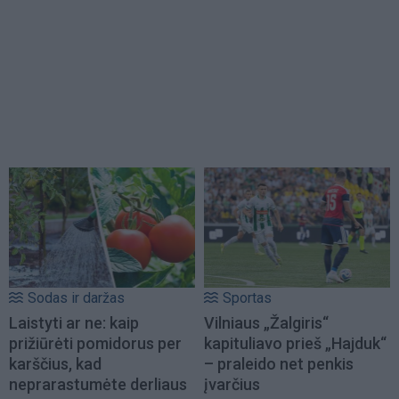
Sodas ir daržas
Sportas
Laistyti ar ne: kaip
Vilniaus „Žalgiris“
prižiūrėti pomidorus per
kapituliavo prieš „Hajduk“
karščius, kad
– praleido net penkis
neprarastumėte derliaus
įvarčius