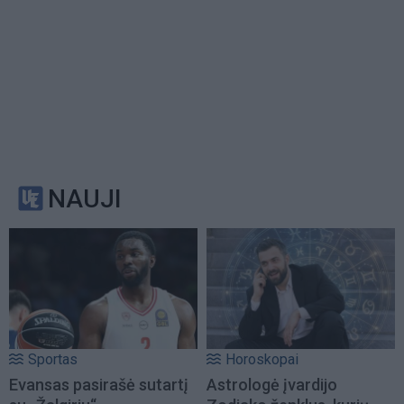
NAUJI
Sportas
Horoskopai
Evansas pasirašė sutartį
Astrologė įvardijo