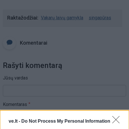
Raktažodžiai
Vakarų laivų gamykla
singapūras
Komentarai
Rašyti komentarą
Jūsų vardas
Komentaras
ve.lt -
Do Not Process My Personal Information