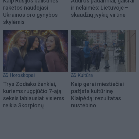
Kaip Rusijos balistinės
Audros padariniai, gaisrai
raketos naudojasi
ir nelaimės: Lietuvoje –
Ukrainos oro gynybos
skaudžių įvykių virtinė
skylėmis
Horoskopai
Kultūra
Trys Zodiako ženklai,
Kaip gerai miestiečiai
kuriems rugpjūčio 7-ąją
pažįsta kultūrinę
seksis labiausiai: visiems
Klaipėdą: rezultatas
reikia Skorpionų
nustebino