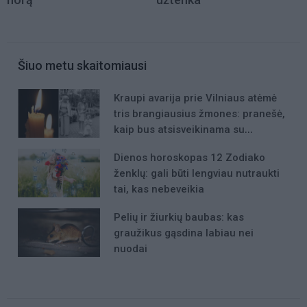
Šiuo metu skaitomiausi
Kraupi avarija prie Vilniaus atėmė
tris brangiausius žmones: pranešė,
kaip bus atsisveikinama su
mergaite, jos mama ir močiute
Dienos horoskopas 12 Zodiako
ženklų: gali būti lengviau nutraukti
tai, kas nebeveikia
Pelių ir žiurkių baubas: kas
graužikus gąsdina labiau nei
nuodai