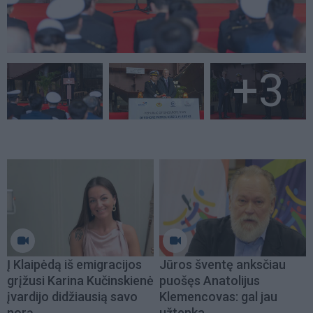
+3
Į Klaipėdą iš emigracijos
Jūros šventę anksčiau
grįžusi Karina Kučinskienė
puošęs Anatolijus
įvardijo didžiausią savo
Klemencovas: gal jau
norą
užtenka