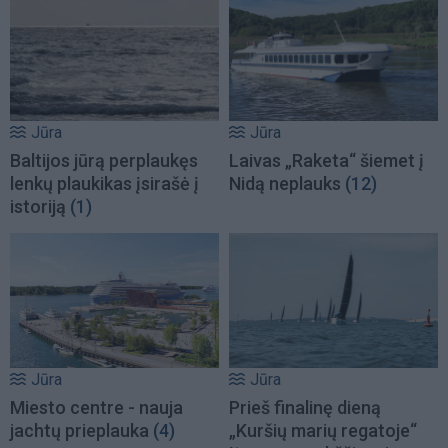
Jūra
Jūra
Baltijos jūrą perplaukęs
Laivas „Raketa“ šiemet į
lenkų plaukikas įsirašė į
Nidą neplauks
(12)
istoriją
(1)
Jūra
Jūra
Miesto centre - nauja
Prieš finalinę dieną
jachtų prieplauka
(4)
„Kuršių marių regatoje“