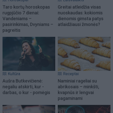
Taro kortų horoskopas
Greitai atleidžia visas
rugpjūčio 7 dienai:
nuoskaudas: kokiomis
Vandeniams –
dienomis gimsta patys
pasirinkimas, Dvyniams –
atlaidžiausi žmonės?
pagreitis
Kultūra
Receptai
Aušra Butkevičienė:
Naminiai rageliai su
negaliu atskirti, kur -
abrikosais – minkšti,
darbas, o kur - pomėgis
kvapnūs ir lengvai
pagaminami