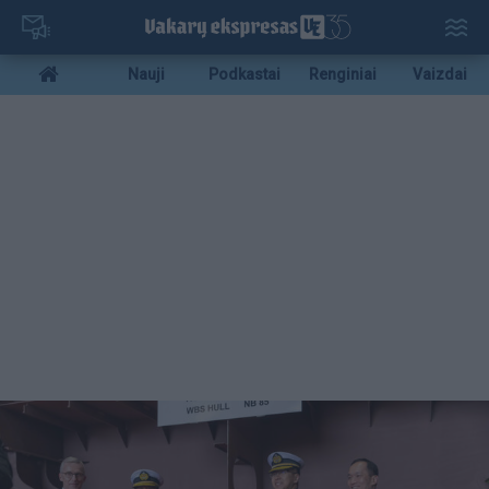
Pereiti
į
pagrindinį
Mobile
Nauji
Podkastai
Renginiai
Vaizdai
turinį
menu
bottom