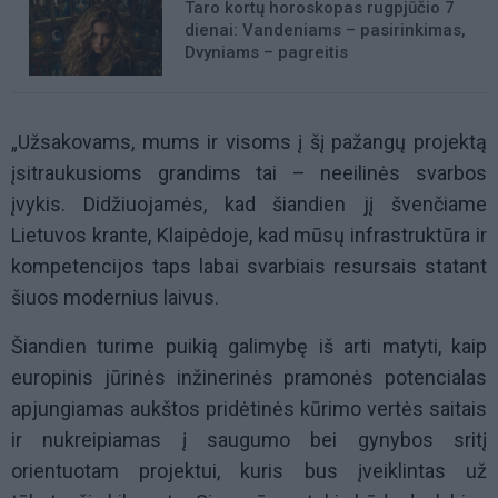
Taro kortų horoskopas rugpjūčio 7
dienai: Vandeniams – pasirinkimas,
Dvyniams – pagreitis
„Užsakovams, mums ir visoms į šį pažangų projektą
įsitraukusioms grandims tai – neeilinės svarbos
įvykis. Didžiuojamės, kad šiandien jį švenčiame
Lietuvos krante, Klaipėdoje, kad mūsų infrastruktūra ir
kompetencijos taps labai svarbiais resursais statant
šiuos modernius laivus.
Šiandien turime puikią galimybę iš arti matyti, kaip
europinis jūrinės inžinerinės pramonės potencialas
apjungiamas aukštos pridėtinės kūrimo vertės saitais
ir nukreipiamas į saugumo bei gynybos sritį
orientuotam projektui, kuris bus įveiklintas už