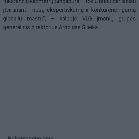
tūkstančių kilometrų Singapūre – tokiu būdu dar labiau
įtvirtinant mūsų ekspertiškumą ir konkurencingumą
globaliu mastu“, – kalbėjo VLG įmonių grupės
generalinis direktorius Arnoldas Šileika.
Rekomenduojame