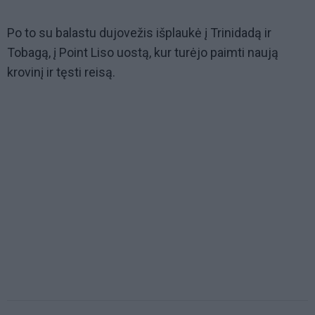
Po to su balastu dujovežis išplaukė į Trinidadą ir
Tobagą, į Point Liso uostą, kur turėjo paimti naują
krovinį ir tęsti reisą.