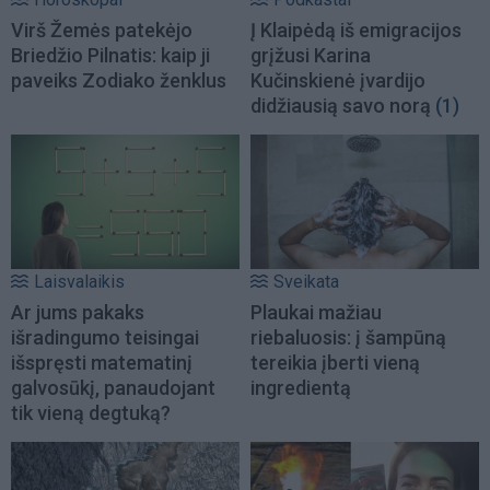
Virš Žemės patekėjo
Į Klaipėdą iš emigracijos
Briedžio Pilnatis: kaip ji
grįžusi Karina
paveiks Zodiako ženklus
Kučinskienė įvardijo
didžiausią savo norą
(1)
Laisvalaikis
Sveikata
Ar jums pakaks
Plaukai mažiau
išradingumo teisingai
riebaluosis: į šampūną
išspręsti matematinį
tereikia įberti vieną
galvosūkį, panaudojant
ingredientą
tik vieną degtuką?