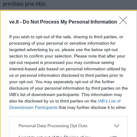
pririštais prie irklo.
ve.lt -
Do Not Process My Personal Information
If you wish to opt-out of the sale, sharing to third parties, or
processing of your personal or sensitive information for
targeted advertising by us, please use the below opt-out
section to confirm your selection. Please note that after your
opt-out request is processed you may continue seeing
interest-based ads based on personal information utilized by
us or personal information disclosed to third parties prior to
your opt-out. You may separately opt-out of the further
disclosure of your personal information by third parties on the
IAB’s list of downstream participants. This information may
also be disclosed by us to third parties on the
IAB’s List of
Sumažinome greitį, atlikome manevrą ir pradėjome
Downstream Participants
that may further disclose it to other
third parties.
dreifuoti šalia, kad galėtume įvertinti situaciją. Pirmoji
problema - kalba. Laivelio įgula kalbėjo tik
Personal Data Processing Opt Outs
portugališkai.