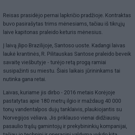
Reisas prasidėjo pernai lapkričio pradžioje. Kontraktas
buvo pasirašytas trims mėnesiams, tačiau iš tikrųjų
laive kapitonas praleido keturis mėnesius.
Į laivą įlipo Brazilijoje, Santoso uoste. Kadangi laivas
laukė krantinės, R. Pilitauskas Santose praleido beveik
savaitę viešbutyje - turėjo retą progą ramiai
susipažinti su miestu. Šiais laikais jūrininkams tai
nutinka gana retai.
Laivas, kuriame jis dirbo - 2016 metais Korėjoje
pastatytas apie 180 metrų ilgio ir maždaug 40 000
tonų vandentalpos dujų tanklaivis, plaukiojantis su
Norvegijos vėliava. Jis priklauso vienai didžiausių
pasaulio trąšų gamintojų ir prekybininkių kompanijai,
tačiau jo techninį ir operacinį valdymą vykdo kita