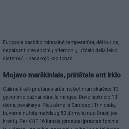
Europoje pasitiko minusinė temperatūra, dėl kurios,
nepaisant prevencinių priemonių, užšalo dalis laivo
sistemų", - pasakojo kapitonas.
Mojavo marškiniais, pririštais ant irklo
Galima tikėti prietarais arba ne, bet man skaičius 13
gyvenime dažnai būna laimingas. Buvo lapkričio 13
diena, pavakarys. Plaukėme iš Santoso į Trinidadą,
buvome nutolę maždaug 80 jūrmylių nuo Brazilijos
krantų. Per VHF 16 kanalą girdėjosi įprastas foninis