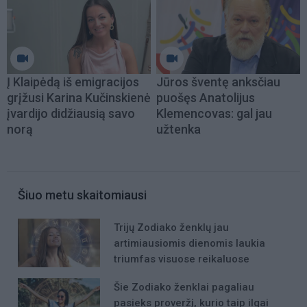
Į Klaipėdą iš emigracijos
Jūros šventę anksčiau
grįžusi Karina Kučinskienė
puošęs Anatolijus
įvardijo didžiausią savo
Klemencovas: gal jau
norą
užtenka
Šiuo metu skaitomiausi
Trijų Zodiako ženklų jau
artimiausiomis dienomis laukia
triumfas visuose reikaluose
Šie Zodiako ženklai pagaliau
pasieks proveržį, kurio taip ilgai