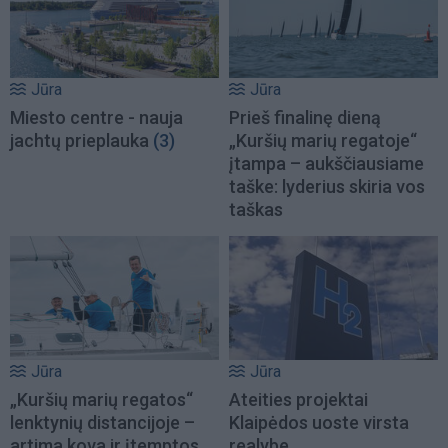
Jūra
Jūra
Miesto centre - nauja
Prieš finalinę dieną
jachtų prieplauka
(3)
„Kuršių marių regatoje“
įtampa – aukščiausiame
taške: lyderius skiria vos
taškas
Jūra
Jūra
„Kuršių marių regatos“
Ateities projektai
lenktynių distancijoje –
Klaipėdos uoste virsta
artima kova ir įtemptos
realybe