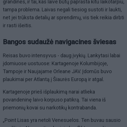
grandinės, ir tai, kas laive būtų paprasta kitu laikotarpiu,
tampa problema. Laivas negali tiesiog sustoti ir laukti,
net jei trūksta detalių ar sprendimų, vis tiek reikia dirbti
ir rasti išeitis.
Bangos sudaužė navigacines šviesas
Reisas buvo intensyvus - daug įvykių. Lankytasi labai
įdomiuose uostuose: Kartagenoje Kolumbijoje,
Tampoje ir Naujajame Orleane JAV. Įdomūs buvo
plaukimai per Atlantą į Šiaurės Europą ir atgal.
Kartagenoje prieš išplaukimą narai atlieka
povandeninę laivo korpuso patikrą. Tai viena iš
priemonių kovai su narkotikų kontrabanda.
„Point Lisas yra netoli Venesuelos. Ten buvau sausio