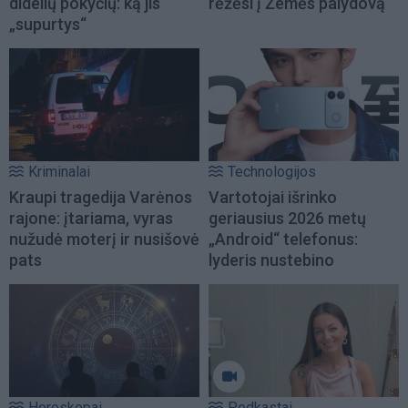
didelių pokyčių: ką jis
rėžėsi į Žemės palydovą
„supurtys“
Kriminalai
Technologijos
Kraupi tragedija Varėnos
Vartotojai išrinko
rajone: įtariama, vyras
geriausius 2026 metų
nužudė moterį ir nusišovė
„Android“ telefonus:
pats
lyderis nustebino
Horoskopai
Podkastai