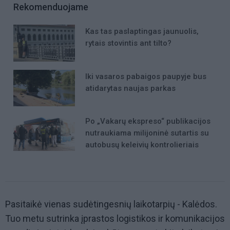
Rekomenduojame
Kas tas paslaptingas jaunuolis,
rytais stovintis ant tilto?
Iki vasaros pabaigos paupyje bus
atidarytas naujas parkas
Po „Vakarų ekspreso“ publikacijos
nutraukiama milijoninė sutartis su
autobusų keleivių kontrolieriais
Pasitaikė vienas sudėtingesnių laikotarpių - Kalėdos.
Tuo metu sutrinka įprastos logistikos ir komunikacijos