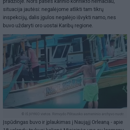
pradžioje. Nors paties karinio konflikto nemačiau,
situacija jautėsi: negalėjome atlikti tam tikrų
inspekcijų, dalis įgulos negalėjo išvykti namo, nes
buvo uždaryti oro uostai Karibų regione.
© IŠ ĮVYKIO vietos. Rimvydo Pilitausko asmeninio archyvo nuotr.
Įspūdingas buvo ir įplaukimas į Naująjį Orleaną - apie