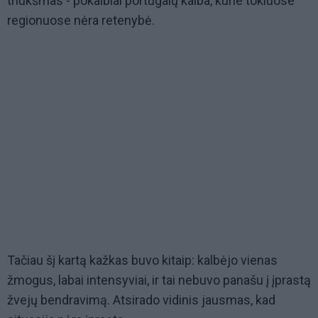
triukšmas - pokalbiai portugalų kalba, kurie tokiuose
regionuose nėra retenybė.
Tačiau šį kartą kažkas buvo kitaip: kalbėjo vienas
žmogus, labai intensyviai, ir tai nebuvo panašu į įprastą
žvejų bendravimą. Atsirado vidinis jausmas, kad