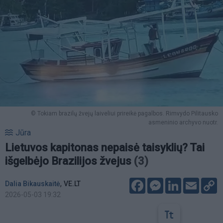
© Tokiam brazilų žvejų laiveliui prireikė pagalbos. Rimvydo Pilitausko
asmeninio archyvo nuotr.
Jūra
Lietuvos kapitonas nepaisė taisyklių? Tai
išgelbėjo Brazilijos žvejus
(3)
Facebook
Messenger
LinkedIn
Email
C
,
Dalia Bikauskaitė
VE.LT
L
2026-05-03 19:32