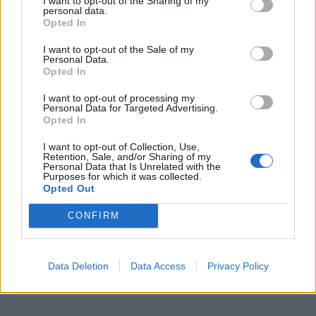
I want to opt-out of the Sharing of my
personal data.
Opted In
I want to opt-out of the Sale of my
Personal Data.
Kartagenoje prieš išplaukimą narai
Opted In
atlieka povandeninę laivo korpuso
I want to opt-out of processing my
patikrą. Tai viena iš priemonių kovai su
Personal Data for Targeted Advertising.
narkotikų kontrabanda.
Opted In
I want to opt-out of Collection, Use,
Retention, Sale, and/or Sharing of my
Personal Data that Is Unrelated with the
Purposes for which it was collected.
Opted Out
Situaciją išsprendė mano vyresnysis kapitono
padėjėjas Viktoras. Jis įrašė jų kalbą telefonu ir,
CONFIRM
naudodamasis dirbtinio intelekto vertimo programėle,
gavo vertimą. Taip supratome, kad jie prašo pagalbos -
Data Deletion
Data Access
Privacy Policy
tiksliau, kad apie juos būtų pranešta krantui.