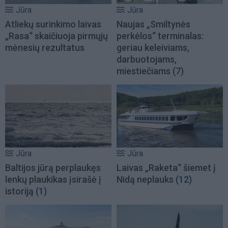
Jūra
Jūra
Atliekų surinkimo laivas
Naujas „Smiltynės
„Rasa“ skaičiuoja pirmųjų
perkėlos“ terminalas:
mėnesių rezultatus
geriau keleiviams,
darbuotojams,
miestiečiams
(7)
Jūra
Jūra
Baltijos jūrą perplaukęs
Laivas „Raketa“ šiemet į
lenkų plaukikas įsirašė į
Nidą neplauks
(12)
istoriją
(1)