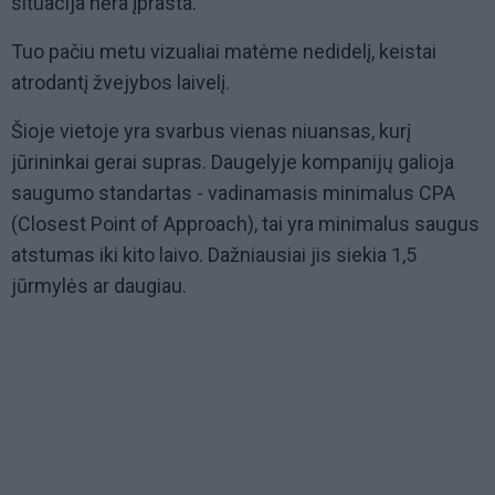
situacija nėra įprasta.
Tuo pačiu metu vizualiai matėme nedidelį, keistai
atrodantį žvejybos laivelį.
Šioje vietoje yra svarbus vienas niuansas, kurį
jūrininkai gerai supras. Daugelyje kompanijų galioja
saugumo standartas - vadinamasis minimalus CPA
(Closest Point of Approach), tai yra minimalus saugus
atstumas iki kito laivo. Dažniausiai jis siekia 1,5
jūrmylės ar daugiau.