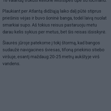
18 valandų trukusi kelionė Misisipės upe su locmanu.
Plaukiant per Atlantą didžiąją laiko dalį pūtė stiprus
priešinis vėjas ir buvo šoninė banga, todėl laivą nuolat
smarkiai supo. Aš tokius reisus pastaruoju metu
darau kelis sykius per metus, bet šis reisas išsiskyrė.
Šiaurės jūroje patekome į tokį štormą, kad bangos
sudaužė navigacines šviesas, tifoną priekinio stiebo
viršuje, esantį maždaug 20-25 metrų aukštyje virš
vandens.