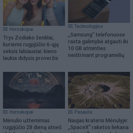
Technologijos
Horoskopai
„Samsung“ telefonuose
Trys Zodiako ženklai,
rasta galimybė atgauti iki
kuriems rugpjūčio 6-ąją
10 GB atminties
seksis labiausiai: kieno
neištrinant programėlių
laukia didysis proveržis
Horoskopai
Pasaulis
Mėnulio užtemimas
Naujas krateris Mėnulyje:
rugpjūčio 28 dieną atneš
„SpaceX“ raketos liekana