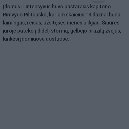
Įdomus ir intensyvus buvo pastarasis kapitono
Rimvydo Pilitausko, kuriam skaičius 13 dažnai būna
laimingas, reisas, užsitęsęs mėnesiu ilgiau. Šiaurės
jūroje pateko į didelį štormą, gelbėjo brazilų žvejus,
lankėsi įdomiuose uostuose.