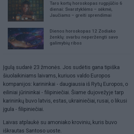
Taro kortų horoskopas rugpjūčio 6
dienai: Svarstyklėms – sėkmė,
Jaučiams – greiti sprendimai
Dienos horoskopas 12 Zodiako
ženklų: svarbu neperžengti savo
galimybių ribos
Įgulą sudarė 23 žmonės. Jos sudėtis gana tipiška
šiuolaikiniams laivams, kuriuos valdo Europos
kompanijos: karininkai - daugiausia iš Rytų Europos, o
eiliniai jūrininkai - filipiniečiai. Šiame dujovežyje tarp
karininkų buvo latvis, estas, ukrainiečiai, rusai, o likusi
įgula - filipiniečiai.
Laivas atplaukė su amoniako kroviniu, kuris buvo
iškrautas Santoso uoste.