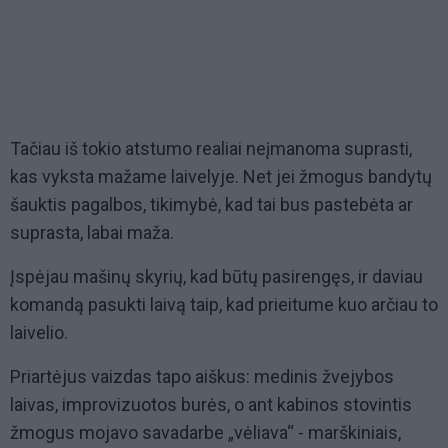
Tačiau iš tokio atstumo realiai neįmanoma suprasti,
kas vyksta mažame laivelyje. Net jei žmogus bandytų
šauktis pagalbos, tikimybė, kad tai bus pastebėta ar
suprasta, labai maža.
Įspėjau mašinų skyrių, kad būtų pasirengęs, ir daviau
komandą pasukti laivą taip, kad prieitume kuo arčiau to
laivelio.
Priartėjus vaizdas tapo aiškus: medinis žvejybos
laivas, improvizuotos burės, o ant kabinos stovintis
žmogus mojavo savadarbe „vėliava“ - marškiniais,