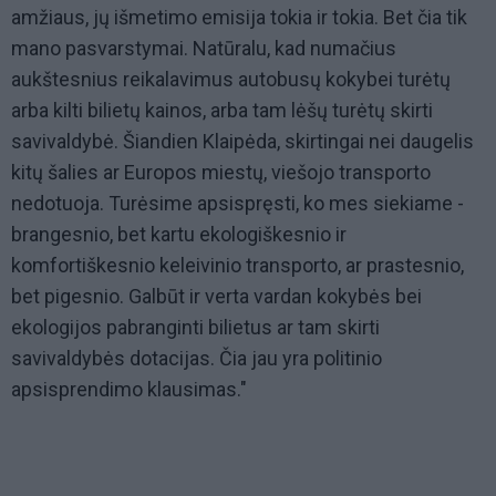
amžiaus, jų išmetimo emisija tokia ir tokia. Bet čia tik
mano pasvarstymai. Natūralu, kad numačius
aukštesnius reikalavimus autobusų kokybei turėtų
arba kilti bilietų kainos, arba tam lėšų turėtų skirti
savivaldybė. Šiandien Klaipėda, skirtingai nei daugelis
kitų šalies ar Europos miestų, viešojo transporto
nedotuoja. Turėsime apsispręsti, ko mes siekiame -
brangesnio, bet kartu ekologiškesnio ir
komfortiškesnio keleivinio transporto, ar prastesnio,
bet pigesnio. Galbūt ir verta vardan kokybės bei
ekologijos pabranginti bilietus ar tam skirti
savivaldybės dotacijas. Čia jau yra politinio
apsisprendimo klausimas."