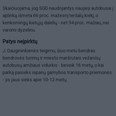
Skaičiuojama, jog SGD naudojantys naujieji autobusai į
aplinką išmeta 66 proc. mažesnį teršalų kiekį, o
kenksmingų kietųjų dalelių - net 94 proc. mažiau, nei
varomi dyzelinu.
Patys neįpirktų
J. Daugininkienės teigimu, šiuo metu bendras
bendrovės turimų ir miesto maršrutais vežančių
autobusų amžiaus vidurkis - beveik 16 metų, o kai
parką pasieks ispanų gamybos transporto priemonės
- jis jaus sieks apie 10-12 metų.