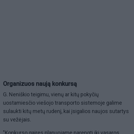
Organizuos naują konkursą
G. Neniškio teigimu, vienų ar kitų pokyčių
uostamiesčio viešojo transporto sistemoje galime
sulaukti kitų metų rudenį, kai įsigalios naujos sutartys
su vežėjais.
"Konkurso gaires planuojame parengti iki vasaros