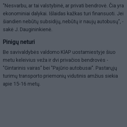
"Nesvarbu, ar tai valstybinė, ar privati bendrovė. Čia yra
ekonominiai dalykai. Išlaidas kažkas turi finansuoti. Jei
šiandien nebūtų subsidijų, nebūtų ir naujų autobusų", -
sakė J. Daugininkienė.
Pinigų neturi
Be savivaldybės valdomo KlAP uostamiestyje šiuo
metu keleivius veža ir dvi privačios bendrovės -
"Gintarinis vairas" bei "Pajūrio autobusai". Pastarųjų
turimų transporto priemonių vidutinis amžius siekia
apie 15-16 metų.