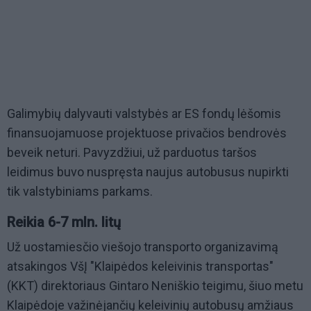
Galimybių dalyvauti valstybės ar ES fondų lėšomis
finansuojamuose projektuose privačios bendrovės
beveik neturi. Pavyzdžiui, už parduotus taršos
leidimus buvo nuspręsta naujus autobusus nupirkti
tik valstybiniams parkams.
Reikia 6-7 mln. litų
Už uostamiesčio viešojo transporto organizavimą
atsakingos VšĮ "Klaipėdos keleivinis transportas"
(KKT) direktoriaus Gintaro Neniškio teigimu, šiuo metu
Klaipėdoje važinėjančių keleivinių autobusų amžiaus