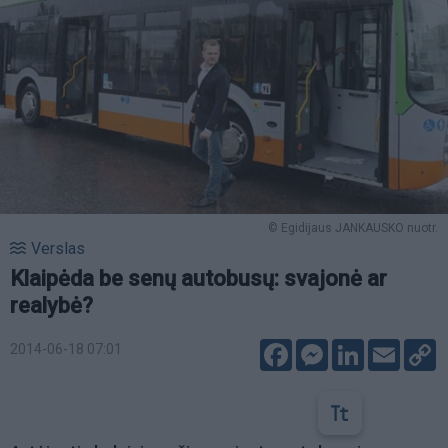
© Egidijaus JANKAUSKO nuotr.
Verslas
Klaipėda be senų autobusų: svajonė ar
realybė?
Facebook
Messenger
LinkedIn
Email
C
2014-06-18 07:01
L