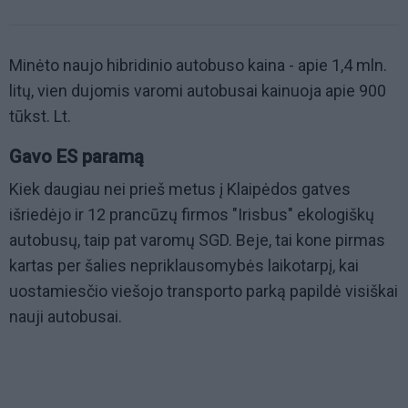
Minėto naujo hibridinio autobuso kaina - apie 1,4 mln.
litų, vien dujomis varomi autobusai kainuoja apie 900
tūkst. Lt.
Gavo ES paramą
Kiek daugiau nei prieš metus į Klaipėdos gatves
išriedėjo ir 12 prancūzų firmos "Irisbus" ekologiškų
autobusų, taip pat varomų SGD. Beje, tai kone pirmas
kartas per šalies nepriklausomybės laikotarpį, kai
uostamiesčio viešojo transporto parką papildė visiškai
nauji autobusai.