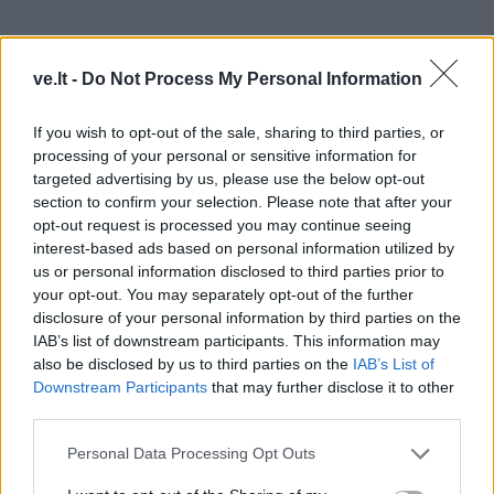
ve.lt -
Do Not Process My Personal Information
If you wish to opt-out of the sale, sharing to third parties, or
processing of your personal or sensitive information for
targeted advertising by us, please use the below opt-out
section to confirm your selection. Please note that after your
Privačių bendrovių vadovai taip pat tikina, kad esant
opt-out request is processed you may continue seeing
dabartiniams paslaugos tarifams jie neturi finansinių
interest-based ads based on personal information utilized by
galimybių pirkti visiškai naujus autobusus.
us or personal information disclosed to third parties prior to
your opt-out. You may separately opt-out of the further
"Net teoriškai tai neįmanoma. Naujas autobusas kone
disclosure of your personal information by third parties on the
IAB’s list of downstream participants. This information may
milijoną litų kainuoja, - sakė bendrovės "Gintarinis
also be disclosed by us to third parties on the
IAB’s List of
vairas" vadovas Raimondas Žeimys. - Įvertinus
Downstream Participants
that may further disclose it to other
žmonių perkamąją galią, nemanau, kad artimiausiu
third parties.
metu didės bilietų kainos. Pirmiausiai turi pakilti šalies
Personal Data Processing Opt Outs
ekonominis lygis. Šiuo metu mūsų perkami autobusai