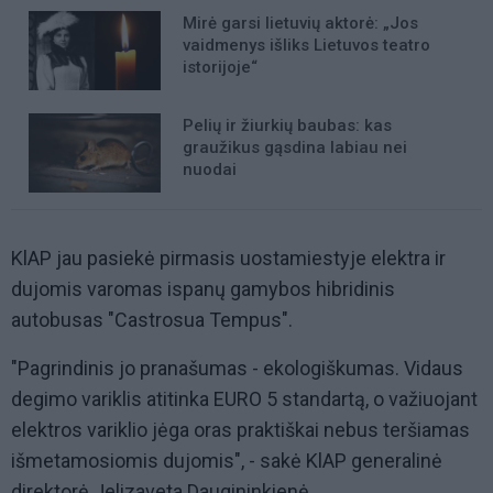
Mirė garsi lietuvių aktorė: „Jos
vaidmenys išliks Lietuvos teatro
istorijoje“
Pelių ir žiurkių baubas: kas
graužikus gąsdina labiau nei
nuodai
KlAP jau pasiekė pirmasis uostamiestyje elektra ir
dujomis varomas ispanų gamybos hibridinis
autobusas "Castrosua Tempus".
"Pagrindinis jo pranašumas - ekologiškumas. Vidaus
degimo variklis atitinka EURO 5 standartą, o važiuojant
elektros variklio jėga oras praktiškai nebus teršiamas
išmetamosiomis dujomis", - sakė KlAP generalinė
direktorė Jelizaveta Daugininkienė.