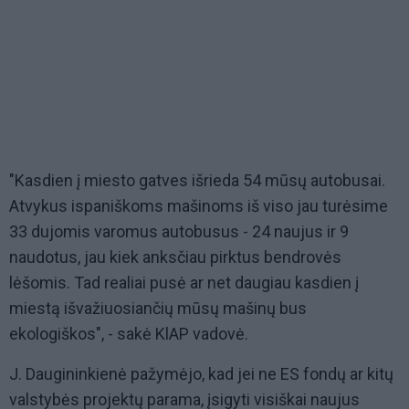
"Kasdien į miesto gatves išrieda 54 mūsų autobusai.
Atvykus ispaniškoms mašinoms iš viso jau turėsime
33 dujomis varomus autobusus - 24 naujus ir 9
naudotus, jau kiek anksčiau pirktus bendrovės
lėšomis. Tad realiai pusė ar net daugiau kasdien į
miestą išvažiuosiančių mūsų mašinų bus
ekologiškos", - sakė KlAP vadovė.
J. Daugininkienė pažymėjo, kad jei ne ES fondų ar kitų
valstybės projektų parama, įsigyti visiškai naujus