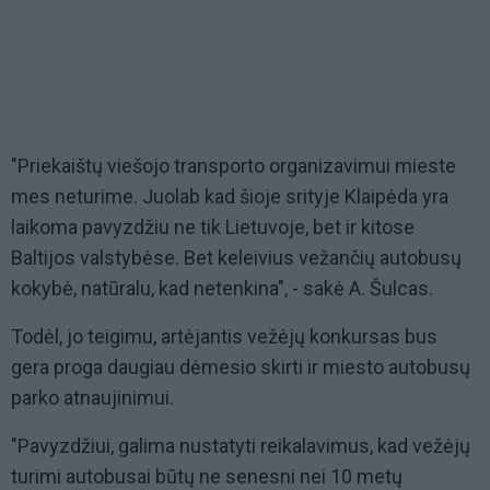
"Priekaištų viešojo transporto organizavimui mieste
mes neturime. Juolab kad šioje srityje Klaipėda yra
laikoma pavyzdžiu ne tik Lietuvoje, bet ir kitose
Baltijos valstybėse. Bet keleivius vežančių autobusų
kokybė, natūralu, kad netenkina", - sakė A. Šulcas.
Todėl, jo teigimu, artėjantis vežėjų konkursas bus
gera proga daugiau dėmesio skirti ir miesto autobusų
parko atnaujinimui.
"Pavyzdžiui, galima nustatyti reikalavimus, kad vežėjų
turimi autobusai būtų ne senesni nei 10 metų