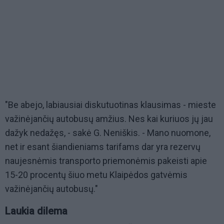
"Be abejo, labiausiai diskutuotinas klausimas - mieste
važinėjančių autobusų amžius. Nes kai kuriuos jų jau
dažyk nedažęs, - sakė G. Neniškis. - Mano nuomone,
net ir esant šiandieniams tarifams dar yra rezervų
naujesnėmis transporto priemonėmis pakeisti apie
15-20 procentų šiuo metu Klaipėdos gatvėmis
važinėjančių autobusų."
Laukia dilema