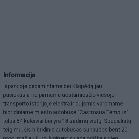
Informacija
Ispanijoje pagamintame bei Klaipėdą jau
pasiekusiame pirmame uostamiesčio viešojo
transporto istorijoje elektra ir dujomis varomame
hibridiniame miesto autobuse "Castrosua Tempus"
telpa 84 keleiviai bei yra 18 sėdimų vietų. Specialistų
teigimu, šis hibridinis autobusas sunaudos bent 20
proc. mažiau kuro, lyginant su analogiškais vien