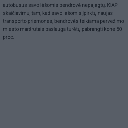
autobusus savo lėšomis bendrovė nepajėgtų. KlAP
skaičiavimu, tam, kad savo lėšomis įpirktų naujas
transporto priemones, bendrovės teikiama pervežimo
miesto maršrutais paslauga turėtų pabrangti kone 50
proc.