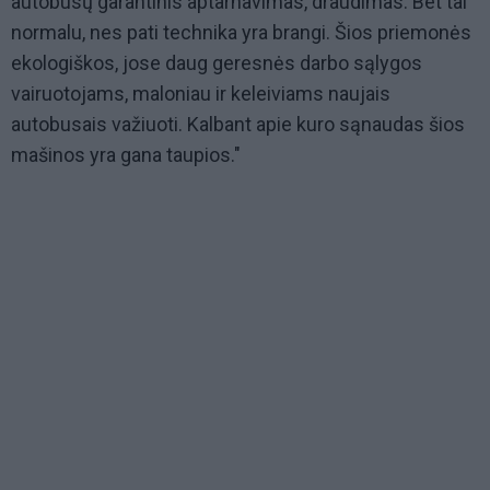
autobusų garantinis aptarnavimas, draudimas. Bet tai
normalu, nes pati technika yra brangi. Šios priemonės
ekologiškos, jose daug geresnės darbo sąlygos
vairuotojams, maloniau ir keleiviams naujais
autobusais važiuoti. Kalbant apie kuro sąnaudas šios
mašinos yra gana taupios."