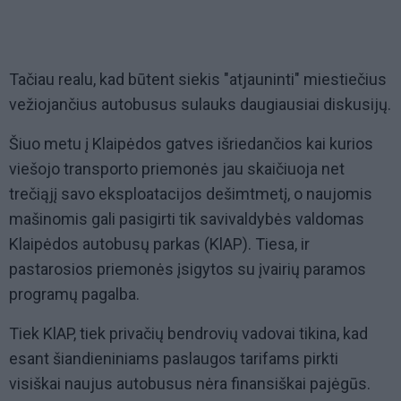
Tačiau realu, kad būtent siekis "atjauninti" miestiečius
vežiojančius autobusus sulauks daugiausiai diskusijų.
Šiuo metu į Klaipėdos gatves išriedančios kai kurios
viešojo transporto priemonės jau skaičiuoja net
trečiąjį savo eksploatacijos dešimtmetį, o naujomis
mašinomis gali pasigirti tik savivaldybės valdomas
Klaipėdos autobusų parkas (KlAP). Tiesa, ir
pastarosios priemonės įsigytos su įvairių paramos
programų pagalba.
Tiek KlAP, tiek privačių bendrovių vadovai tikina, kad
esant šiandieniniams paslaugos tarifams pirkti
visiškai naujus autobusus nėra finansiškai pajėgūs.