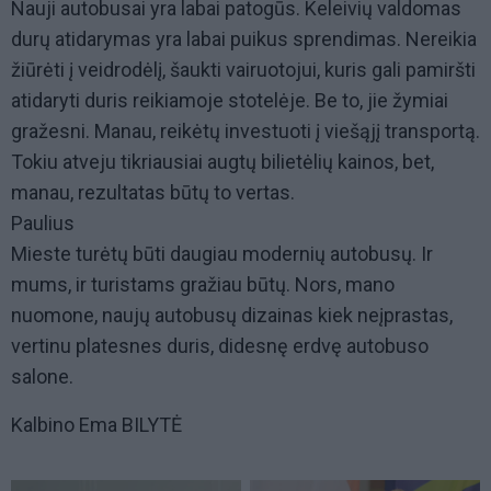
Nauji autobusai yra labai patogūs. Keleivių valdomas
durų atidarymas yra labai puikus sprendimas. Nereikia
žiūrėti į veidrodėlį, šaukti vairuotojui, kuris gali pamiršti
atidaryti duris reikiamoje stotelėje. Be to, jie žymiai
gražesni. Manau, reikėtų investuoti į viešąjį transportą.
Tokiu atveju tikriausiai augtų bilietėlių kainos, bet,
manau, rezultatas būtų to vertas.
Paulius
Mieste turėtų būti daugiau modernių autobusų. Ir
mums, ir turistams gražiau būtų. Nors, mano
nuomone, naujų autobusų dizainas kiek neįprastas,
vertinu platesnes duris, didesnę erdvę autobuso
salone.
Kalbino Ema BILYTĖ