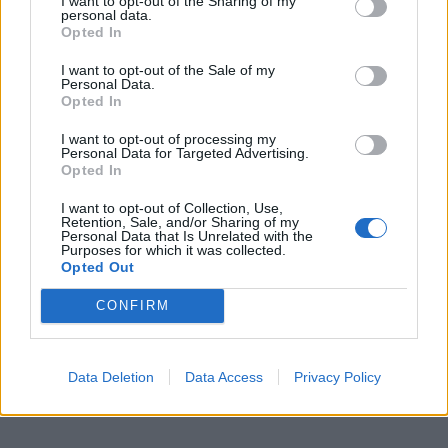
I want to opt-out of the Sharing of my
yra ne senesni nei 13 metų."
personal data.
Opted In
"Tam, kad galėtumėme įpirkti naujus autobusus,
I want to opt-out of the Sale of my
turėtų pakilti bilietų kainos arba šių transporto
Personal Data.
Opted In
priemonių įsigijimą turėtų dotuoti savivaldybė. Tačiau
nemanau, kad savivaldybė yra tokia turtinga, jog galėtų
I want to opt-out of processing my
Personal Data for Targeted Advertising.
kitoms sritims reikalingas lėšas paaukoti naujiems
Opted In
autobusams. Juolab kad autobusai sensta, tad lėšas
I want to opt-out of Collection, Use,
viešojo transporto priemonių atnaujinimui reikėtų
Retention, Sale, and/or Sharing of my
Personal Data that Is Unrelated with the
skirti kone kasmet", - teigė "Pajūrio autobusų"
Purposes for which it was collected.
Opted Out
vadovas Leonas Šiaulys.
CONFIRM
Data Deletion
Data Access
Privacy Policy