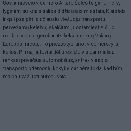
Uostamiesčio vicemero Artūro Šulco teigimu, nors,
lyginant su kitais šalies didžiaisiais miestais, Klaipėda
ir gali pasigirti didžiausiu viešuoju transportu
pervežamų keleivių skaičiumi, uostamiestis šiuo
rodikliu vis dar gerokai atsilieka nuo kitų Vakarų
Europos miestų. To priežastys, anot vicemero, yra
kelios. Pirma, lietuviai dėl prestižo vis dar mieliau
renkasi privačius automobilius, antra - viešojo
transporto priemonių kokybė dar nėra tokia, kad būtų
malonu važiuoti autobusais.