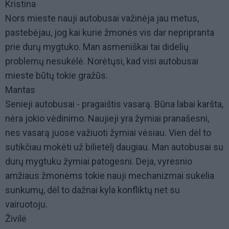
Kristina
Nors mieste nauji autobusai važinėja jau metus,
pastebėjau, jog kai kurie žmonės vis dar nepripranta
prie durų mygtuko. Man asmeniškai tai didelių
problemų nesukėlė. Norėtųsi, kad visi autobusai
mieste būtų tokie gražūs.
Mantas
Senieji autobusai - pragaištis vasarą. Būna labai karšta,
nėra jokio vėdinimo. Naujieji yra žymiai pranašesni,
nes vasarą juose važiuoti žymiai vėsiau. Vien dėl to
sutikčiau mokėti už bilietėlį daugiau. Man autobusai su
durų mygtuku žymiai patogesni. Deja, vyresnio
amžiaus žmonėms tokie nauji mechanizmai sukelia
sunkumų, dėl to dažnai kyla konfliktų net su
vairuotoju.
Živilė