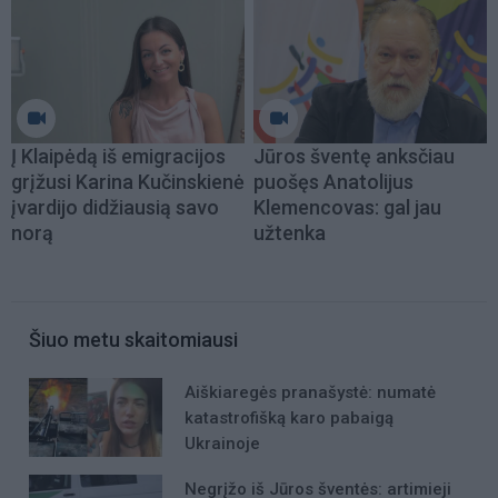
Į Klaipėdą iš emigracijos
Jūros šventę anksčiau
grįžusi Karina Kučinskienė
puošęs Anatolijus
įvardijo didžiausią savo
Klemencovas: gal jau
norą
užtenka
Šiuo metu skaitomiausi
Aiškiaregės pranašystė: numatė
katastrofišką karo pabaigą
Ukrainoje
Negrįžo iš Jūros šventės: artimieji