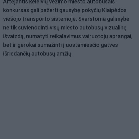
Artėjantis keleivių vežimo miesto autobusais
konkursas gali pažerti gausybę pokyčių Klaipėdos
viešojo transporto sistemoje. Svarstoma galimybė
ne tik suvienodinti visų miesto autobusų vizualinę
išvaizdą, numatyti reikalavimus vairuotojų aprangai,
bet ir gerokai sumažinti į uostamiesčio gatves
išriedančių autobusų amžių.