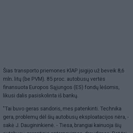
Šias transporto priemones KlAP įsigijo už beveik 8,6
mln. litų (be PVM). 85 proc. autobusų vertės
finansuota Europos Sąjungos (ES) fondų lėšomis,
likusi dalis pasiskolinta iš bankų.
"Tai buvo geras sandoris, mes patenkinti. Technika
gera, problemų dėl šių autobusų eksploatacijos nėra, -
sakė J. Daugininkienė. - Tiesa, brangiai kainuoja šių