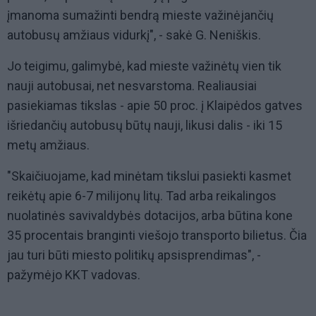
įmanoma sumažinti bendrą mieste važinėjančių
autobusų amžiaus vidurkį", - sakė G. Neniškis.
Jo teigimu, galimybė, kad mieste važinėtų vien tik
nauji autobusai, net nesvarstoma. Realiausiai
pasiekiamas tikslas - apie 50 proc. į Klaipėdos gatves
išriedančių autobusų būtų nauji, likusi dalis - iki 15
metų amžiaus.
"Skaičiuojame, kad minėtam tikslui pasiekti kasmet
reikėtų apie 6-7 milijonų litų. Tad arba reikalingos
nuolatinės savivaldybės dotacijos, arba būtina kone
35 procentais branginti viešojo transporto bilietus. Čia
jau turi būti miesto politikų apsisprendimas", -
pažymėjo KKT vadovas.