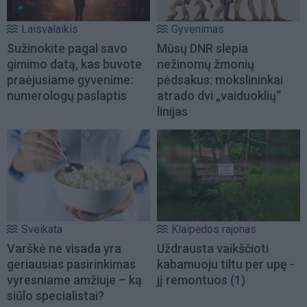
Laisvalaikis
Gyvenimas
Sužinokite pagal savo
Mūsų DNR slepia
gimimo datą, kas buvote
nežinomų žmonių
praėjusiame gyvenime:
pėdsakus: mokslininkai
numerologų paslaptis
atrado dvi „vaiduoklių“
linijas
Sveikata
Klaipėdos rajonas
Varškė ne visada yra
Uždrausta vaikščioti
geriausias pasirinkimas
kabamuoju tiltu per upę -
vyresniame amžiuje – ką
jį remontuos
(1)
siūlo specialistai?