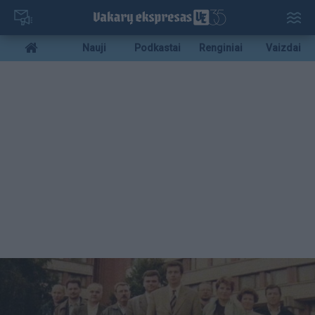
Pereiti
į
pagrindinį
Mobile
Nauji
Podkastai
Renginiai
Vaizdai
turinį
menu
bottom