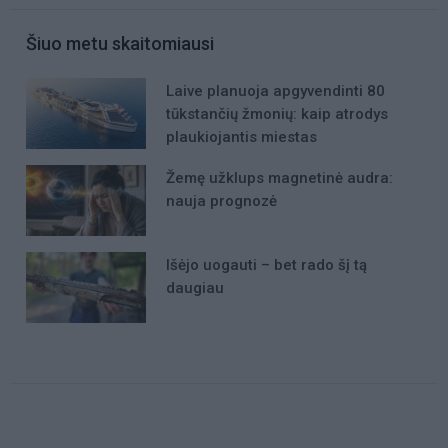
Šiuo metu skaitomiausi
Laive planuoja apgyvendinti 80
tūkstančių žmonių: kaip atrodys
plaukiojantis miestas
Žemę užklups magnetinė audra:
nauja prognozė
Išėjo uogauti – bet rado šį tą
daugiau