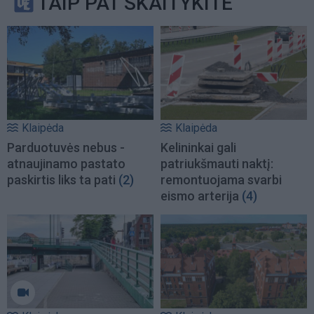
TAIP PAT SKAITYKITE
Klaipėda
Klaipėda
Parduotuvės nebus -
Kelininkai gali
atnaujinamo pastato
patriukšmauti naktį:
paskirtis liks ta pati
(2)
remontuojama svarbi
eismo arterija
(4)