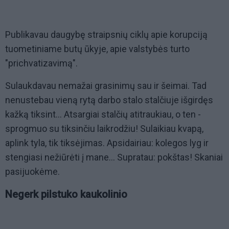
Publikavau daugybę straipsnių ciklų apie korupciją
tuometiniame butų ūkyje, apie valstybės turto
"prichvatizavimą".
Sulaukdavau nemažai grasinimų sau ir šeimai. Tad
nenustebau vieną rytą darbo stalo stalčiuje išgirdęs
kažką tiksint... Atsargiai stalčių atitraukiau, o ten -
sprogmuo su tiksinčiu laikrodžiu! Sulaikiau kvapą,
aplink tyla, tik tiksėjimas. Apsidairiau: kolegos lyg ir
stengiasi nežiūrėti į mane... Supratau: pokštas! Skaniai
pasijuokėme.
Negerk pilstuko kaukolinio