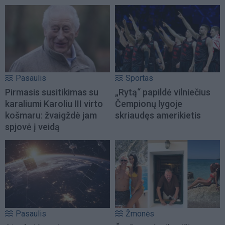
Pasaulis
Sportas
Pirmasis susitikimas su
„Rytą“ papildė vilniečius
karaliumi Karoliu III virto
Čempionų lygoje
košmaru: žvaigždė jam
skriaudęs amerikietis
spjovė į veidą
Pasaulis
Žmonės