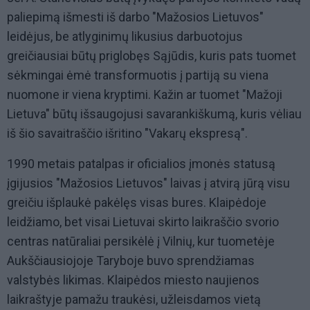
paliepimą išmesti iš darbo "Mažosios Lietuvos"
leidėjus, be atlyginimų likusius darbuotojus
greičiausiai būtų priglobęs Sąjūdis, kuris pats tuomet
sėkmingai ėmė transformuotis į partiją su viena
nuomone ir viena kryptimi. Kažin ar tuomet "Mažoji
Lietuva" būtų išsaugojusi savarankiškumą, kuris vėliau
iš šio savaitraščio išritino "Vakarų ekspresą".
1990 metais patalpas ir oficialios įmonės statusą
įgijusios "Mažosios Lietuvos" laivas į atvirą jūrą visu
greičiu išplaukė pakėlęs visas bures. Klaipėdoje
leidžiamo, bet visai Lietuvai skirto laikraščio svorio
centras natūraliai persikėlė į Vilnių, kur tuometėje
Aukščiausiojoje Taryboje buvo sprendžiamas
valstybės likimas. Klaipėdos miesto naujienos
laikraštyje pamažu traukėsi, užleisdamos vietą