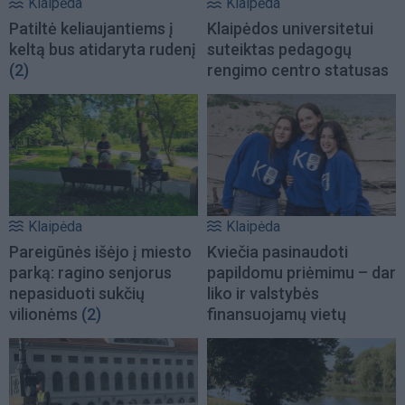
Klaipėda
Klaipėda
Patiltė keliaujantiems į
Klaipėdos universitetui
keltą bus atidaryta rudenį
suteiktas pedagogų
(2)
rengimo centro statusas
Klaipėda
Klaipėda
Pareigūnės išėjo į miesto
Kviečia pasinaudoti
parką: ragino senjorus
papildomu priėmimu – dar
nepasiduoti sukčių
liko ir valstybės
vilionėms
(2)
finansuojamų vietų