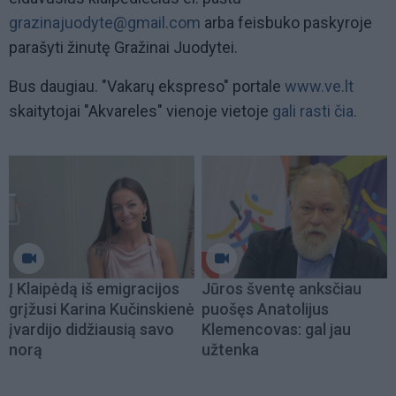
grazinajuodyte@gmail.com
arba feisbuko paskyroje
parašyti žinutę Gražinai Juodytei.
Bus daugiau. "Vakarų ekspreso" portale
www.ve.lt
skaitytojai "Akvareles" vienoje vietoje
gali rasti čia.
Į Klaipėdą iš emigracijos
Jūros šventę anksčiau
grįžusi Karina Kučinskienė
puošęs Anatolijus
įvardijo didžiausią savo
Klemencovas: gal jau
norą
užtenka