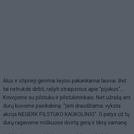
Alus ir stiprieji gėrimai liejosi pakankamai laisvai. Bet
tai netrukdė dirbti, rašyti straipsnius apie "pijokus"...
Kovojome su pilstuku ir pilstukininkais. Net užrašą ant
durų buvome pasikabinę: "Įeiti draudžiama: vyksta
akcija NEGERK PILSTUKO KAUKOLINIO". O patys už tų
durų ragavome miškuose išvirtą gerą ir tikrą samanę.