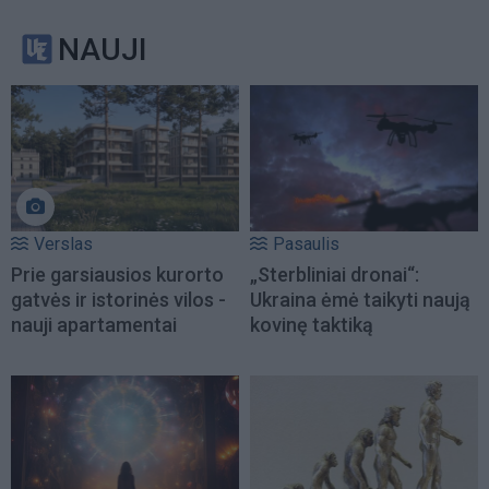
NAUJI
Verslas
Pasaulis
Prie garsiausios kurorto
„Sterbliniai dronai“:
gatvės ir istorinės vilos -
Ukraina ėmė taikyti naują
nauji apartamentai
kovinę taktiką