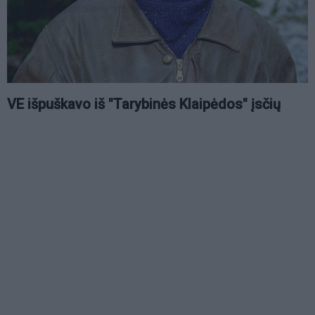
VE išpuškavo iš "Tarybinės Klaipėdos" įsčių