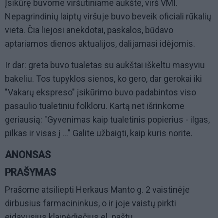
Įsikūrę buvome viršutiniame aukšte, virš VMI.
Nepagrindinių laiptų viršuje buvo beveik oficiali rūkalių
vieta. Čia liejosi anekdotai, paskalos, būdavo
aptariamos dienos aktualijos, dalijamasi idėjomis.
Ir dar: greta buvo tualetas su aukštai iškeltu masyviu
bakeliu. Tos tupyklos sienos, ko gero, dar gerokai iki
"Vakarų ekspreso" įsikūrimo buvo padabintos viso
pasaulio tualetiniu folkloru. Kartą net išrinkome
geriausią: "Gyvenimas kaip tualetinis popierius - ilgas,
pilkas ir visas į ..." Galite užbaigti, kaip kuris norite.
ANONSAS
PRAŠYMAS
Prašome atsiliepti Herkaus Manto g. 2 vaistinėje
dirbusius farmacininkus, o ir joje vaistų pirkti
eidavusius klaipėdiečius el. paštu