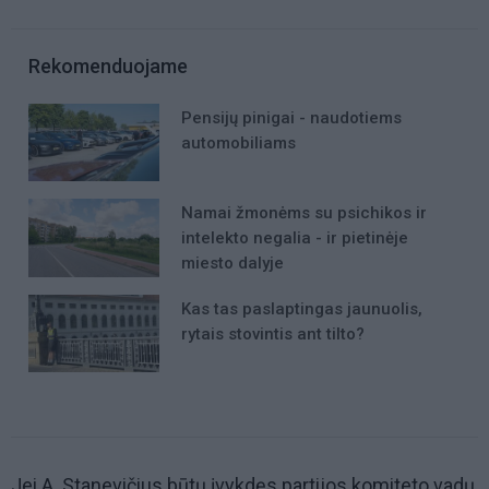
Rekomenduojame
Pensijų pinigai - naudotiems
automobiliams
Namai žmonėms su psichikos ir
intelekto negalia - ir pietinėje
miesto dalyje
Kas tas paslaptingas jaunuolis,
rytais stovintis ant tilto?
Jei A. Stanevičius būtų įvykdęs partijos komiteto vadų