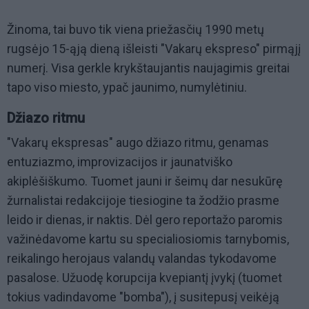
Žinoma, tai buvo tik viena priežasčių 1990 metų
rugsėjo 15-ąją dieną išleisti "Vakarų ekspreso" pirmąjį
numerį. Visa gerkle krykštaujantis naujagimis greitai
tapo viso miesto, ypač jaunimo, numylėtiniu.
Džiazo ritmu
"Vakarų ekspresas" augo džiazo ritmu, genamas
entuziazmo, improvizacijos ir jaunatviško
akiplėšiškumo. Tuomet jauni ir šeimų dar nesukūrę
žurnalistai redakcijoje tiesiogine ta žodžio prasme
leido ir dienas, ir naktis. Dėl gero reportažo paromis
važinėdavome kartu su specialiosiomis tarnybomis,
reikalingo herojaus valandų valandas tykodavome
pasalose. Užuodę korupcija kvepiantį įvykį (tuomet
tokius vadindavome "bomba"), į susitepusį veikėją