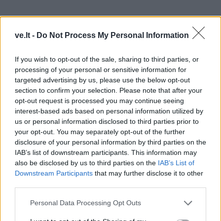
Stalčiuje tiksėjo bomba...
ve.lt -
Do Not Process My Personal Information
O kuo darbas "Vakarų eksprese" įsiminė Klaipėdos
miesto valdžios koridoriuose ir kabinetuose dabar
If you wish to opt-out of the sale, sharing to third parties, or
processing of your personal or sensitive information for
nesvetimam Artūrui Šulcui?
targeted advertising by us, please use the below opt-out
section to confirm your selection. Please note that after your
opt-out request is processed you may continue seeing
interest-based ads based on personal information utilized by
us or personal information disclosed to third parties prior to
your opt-out. You may separately opt-out of the further
disclosure of your personal information by third parties on the
IAB’s list of downstream participants. This information may
also be disclosed by us to third parties on the
IAB’s List of
Downstream Participants
that may further disclose it to other
third parties.
Personal Data Processing Opt Outs