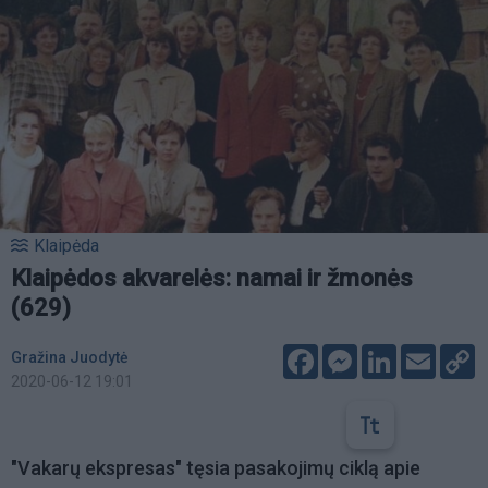
Klaipėda
Klaipėdos akvarelės: namai ir žmonės
(629)
Facebook
Messenger
LinkedIn
Email
C
Gražina Juodytė
L
2020-06-12 19:01
"Vakarų ekspresas" tęsia pasakojimų ciklą apie