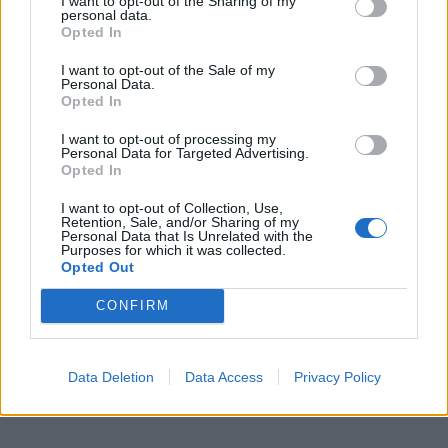
I want to opt-out of the Sharing of my
personal data.
Opted In
"Vakarų eksprese" reporteriu dirbau 1995-1999
metais. Dienraščio ansamblis buvo didelis ir jaunas.
I want to opt-out of the Sale of my
Personal Data.
Aš vienas seniausių. Buvo linksma, pokštaudavome
Opted In
nuolat. Draugiškai ir išradingai keikdavomės, bet
I want to opt-out of processing my
draugavome su visais, visus mylėjome. Mano sritis -
Personal Data for Targeted Advertising.
Opted In
tiriamoji žurnalistika.
I want to opt-out of Collection, Use,
Retention, Sale, and/or Sharing of my
Personal Data that Is Unrelated with the
Purposes for which it was collected.
Opted Out
CONFIRM
Data Deletion
Data Access
Privacy Policy