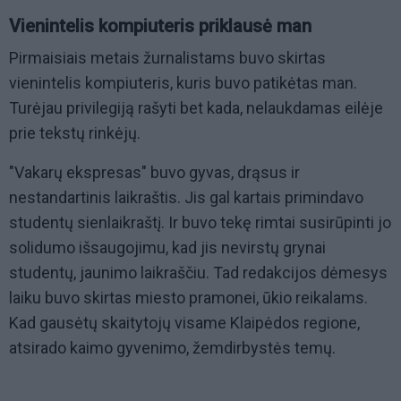
Vienintelis kompiuteris priklausė man
Pirmaisiais metais žurnalistams buvo skirtas
vienintelis kompiuteris, kuris buvo patikėtas man.
Turėjau privilegiją rašyti bet kada, nelaukdamas eilėje
prie tekstų rinkėjų.
"Vakarų ekspresas" buvo gyvas, drąsus ir
nestandartinis laikraštis. Jis gal kartais primindavo
studentų sienlaikraštį. Ir buvo tekę rimtai susirūpinti jo
solidumo išsaugojimu, kad jis nevirstų grynai
studentų, jaunimo laikraščiu. Tad redakcijos dėmesys
laiku buvo skirtas miesto pramonei, ūkio reikalams.
Kad gausėtų skaitytojų visame Klaipėdos regione,
atsirado kaimo gyvenimo, žemdirbystės temų.