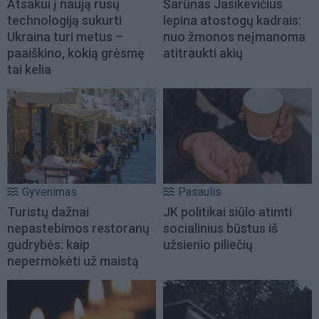
Atsakui į naują rusų
Šarūnas Jasikevičius
technologiją sukurti
lepina atostogų kadrais:
Ukraina turi metus –
nuo žmonos neįmanoma
paaiškino, kokią grėsmę
atitraukti akių
tai kelia
Gyvenimas
Pasaulis
Turistų dažnai
JK politikai siūlo atimti
nepastebimos restoranų
socialinius būstus iš
gudrybės: kaip
užsienio piliečių
nepermokėti už maistą