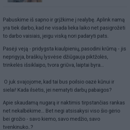
Pabuskime iš sapno ir grįžkime į realybę. Aplink namą
yra tiek darbo, kad ne visada lieka laiko net pasigrožėti
to darbo vaisiais, jeigu viską nori padaryti pats.
Pasėji veją - pridygsta kiaulpienių, pasodini krūmą - jis
neprigyja, braškių lysvėse džiūgauja piktžolės,
trinkelės išsiklaipo, tvora griūva, laiptai byra...
O juk svajojome, kad tai bus poilsio oazė kūnui ir
sielai! Kada ilsėtis, jei nematyti darbų pabaigos?
Apie skaudamą nugarą ir naktimis tirpstančias rankas
net nekalbėkime... Bet negi atsisakysi viso šio gėrio
bei grožio - savo kiemo, savo medžio, savo
tvenkinuko..?