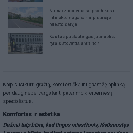
Namai žmonėms su psichikos ir
intelekto negalia - ir pietinėje
miesto dalyje
Kas tas paslaptingas jaunuolis,
rytais stovintis ant tilto?
Kaip susikurti gražią, komfortišką ir ilgaamžę aplinką
per daug nepervargstant, patarimo kreipėmės į
specialistus.
Komfortas ir estetika
Dažnai taip būna, kad tingus miesčionis, išsikraustęs