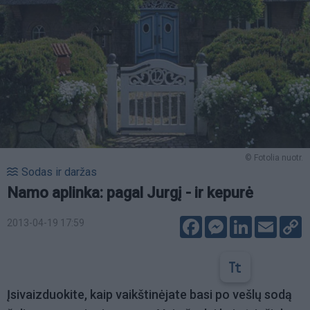
© Fotolia nuotr.
Sodas ir daržas
Namo aplinka: pagal Jurgį - ir kepurė
Facebook
Messenger
LinkedIn
Email
C
2013-04-19 17:59
L
Įsivaizduokite, kaip vaikštinėjate basi po vešlų sodą