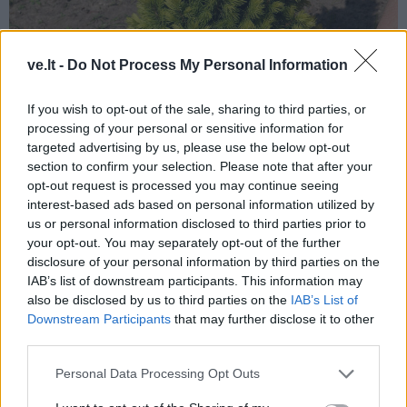
ve.lt -
Do Not Process My Personal Information
If you wish to opt-out of the sale, sharing to third parties, or
processing of your personal or sensitive information for
targeted advertising by us, please use the below opt-out
section to confirm your selection. Please note that after your
opt-out request is processed you may continue seeing
interest-based ads based on personal information utilized by
us or personal information disclosed to third parties prior to
your opt-out. You may separately opt-out of the further
disclosure of your personal information by third parties on the
IAB’s list of downstream participants. This information may
also be disclosed by us to third parties on the
IAB’s List of
Downstream Participants
that may further disclose it to other
third parties.
AUGALAI. Šiuo metu galima įsigyti daugybę įvairių
augalų, tačiau būtina žinoti jų poreikius: drėgmei,
Personal Data Processing Opt Outs
saulėtumui, dirvos sudėčiai.