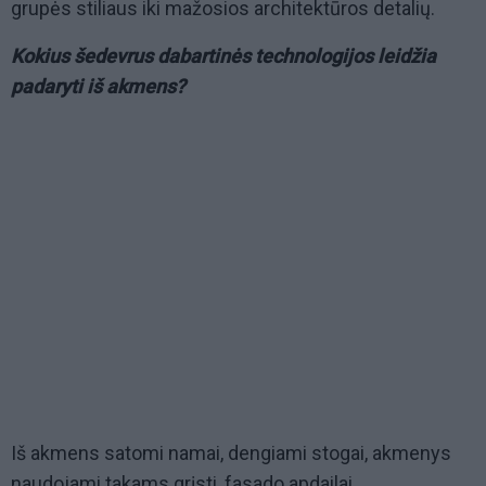
grupės stiliaus iki mažosios architektūros detalių.
Kokius šedevrus dabartinės technologijos leidžia
padaryti iš akmens?
Iš akmens satomi namai, dengiami stogai, akmenys
naudojami takams grįsti, fasado apdailai,