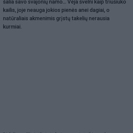
šalia savo svajonių namo... Veja švelni kaip triušiuko
kailis, joje neauga jokios pienės anei dagiai, o
natūraliais akmenimis grįstų takelių nerausia
kurmiai.