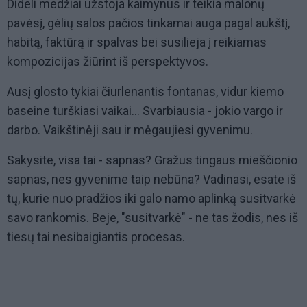
Dideli medžiai užstoja kaimynus ir teikia malonų
pavėsį, gėlių salos pačios tinkamai auga pagal aukštį,
habitą, faktūrą ir spalvas bei susilieja į reikiamas
kompozicijas žiūrint iš perspektyvos.
Ausį glosto tykiai čiurlenantis fontanas, vidur kiemo
baseine turškiasi vaikai... Svarbiausia - jokio vargo ir
darbo. Vaikštinėji sau ir mėgaujiesi gyvenimu.
Sakysite, visa tai - sapnas? Gražus tingaus mieščionio
sapnas, nes gyvenime taip nebūna? Vadinasi, esate iš
tų, kurie nuo pradžios iki galo namo aplinką susitvarkė
savo rankomis. Beje, "susitvarkė" - ne tas žodis, nes iš
tiesų tai nesibaigiantis procesas.