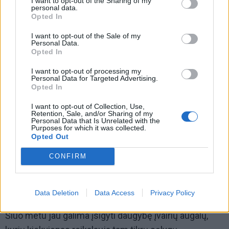
I want to opt-out of the Sharing of my
personal data.
Opted In
I want to opt-out of the Sale of my
Personal Data.
Opted In
I want to opt-out of processing my
Personal Data for Targeted Advertising.
Opted In
I want to opt-out of Collection, Use,
Retention, Sale, and/or Sharing of my
Personal Data that Is Unrelated with the
Purposes for which it was collected.
Opted Out
CONFIRM
Dažnai mėgėjai želdintojai daro tokią klaidą: sodina
augalus į jiems netinkamas augavietes, kitaip tariant,
netinkamai parenka augalus mūsų klimato zonai.
Data Deletion
Data Access
Privacy Policy
Šiuo metu jau galima įsigyti daugybę įvairių augalų,