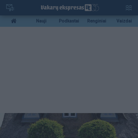
Pereiti
į
pagrindinį
Mobile
Nauji
Podkastai
Renginiai
Vaizdai
turinį
menu
bottom