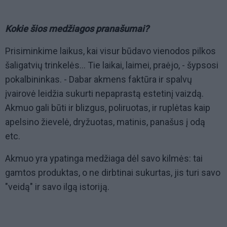
Kokie šios medžiagos pranašumai?
Prisiminkime laikus, kai visur būdavo vienodos pilkos
šaligatvių trinkelės... Tie laikai, laimei, praėjo, - šypsosi
pokalbininkas. - Dabar akmens faktūra ir spalvų
įvairovė leidžia sukurti nepaprastą estetinį vaizdą.
Akmuo gali būti ir blizgus, poliruotas, ir ruplėtas kaip
apelsino žievelė, dryžuotas, matinis, panašus į odą
etc.
Akmuo yra ypatinga medžiaga dėl savo kilmės: tai
gamtos produktas, o ne dirbtinai sukurtas, jis turi savo
"veidą" ir savo ilgą istoriją.