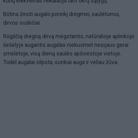
kurių kiekvienas reikalauja tam tikrų sąlygų.
Būtina žinoti augalo poreikį drėgmei, saulėtumui,
dirvos sudėčiai.
Rūgščią drėgną dirvą mėgstantis, natūralioje aplinkoje
šešėlyje augantis augalas niekuomet nesijaus gerai
smėlėtoje, visą dieną saulės apšviestoje vietoje.
Todėl augalai silpsta, sunkiai auga ir vėliau žūva.