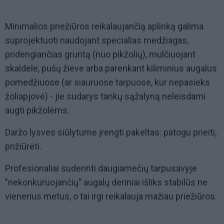
Minimalios priežiūros reikalaujančią aplinką galima
suprojektuoti naudojant specialias medžiagas,
pridengiančias gruntą (nuo pikžolių), mulčiuojant
skaldele, pušų žieve arba parenkant kiliminius augalus
pomedžiuose (ar siauruose tarpuose, kur nepasieks
žoliapjovė) - jie sudarys tankų sąžalyną neleisdami
augti pikžolėms.
Daržo lysves siūlytume įrengti pakeltas: patogu prieiti,
prižiūrėti.
Profesionaliai suderinti daugiamečių tarpusavyje
"nekonkuruojančių" augalų deriniai išliks stabilūs ne
vienerius metus, o tai irgi reikalauja mažiau priežiūros.