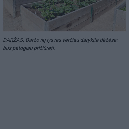
DARŽAS. Daržovių lysves verčiau darykite dėžėse:
bus patogiau prižiūrėti.