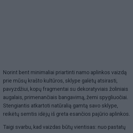
Norint bent minimaliai priartinti namo aplinkos vaizdą
prie mūsų krašto kultūros, sklype galėtų atsirasti,
pavyzdžiui, kopų fragmentai su dekoratyviais žoliniais
augalais, primenančiais bangavimą, žemi spygliuočiai.
Stengiantis atkartoti natūralią gamtą savo sklype,
reikėtų semtis idėjų iš greta esančios pajūrio aplinkos.
Taigi svarbu, kad vaizdas būtų vientisas: nuo pastatų