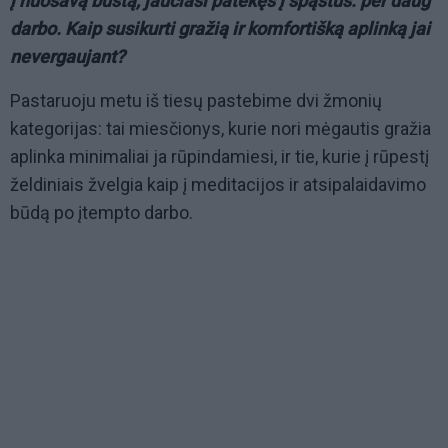
į nuosavą būstą, jaučiasi patekęs į spąstus: per daug
darbo. Kaip susikurti gražią ir komfortišką aplinką jai
nevergaujant?
Pastaruoju metu iš tiesų pastebime dvi žmonių
kategorijas: tai miesčionys, kurie nori mėgautis gražia
aplinka minimaliai ja rūpindamiesi, ir tie, kurie į rūpestį
želdiniais žvelgia kaip į meditacijos ir atsipalaidavimo
būdą po įtempto darbo.