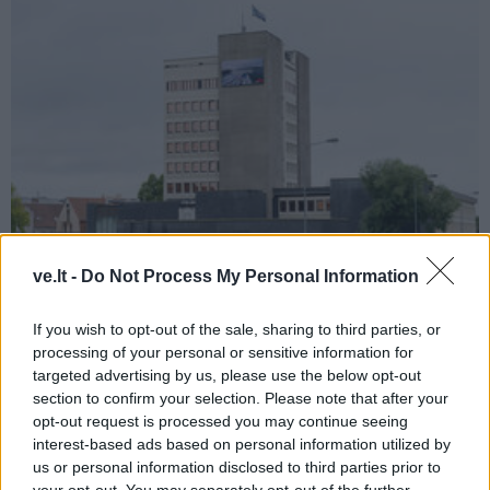
ve.lt -
Do Not Process My Personal Information
Kultūra
2025-07-25 03:34
(Ne)paveldas: kas bus, kai Klaipėdos
If you wish to opt-out of the sale, sharing to third parties, or
processing of your personal or sensitive information for
valstybinio jūrų uosto direkcija išsikels?
(1)
targeted advertising by us, please use the below opt-out
section to confirm your selection. Please note that after your
opt-out request is processed you may continue seeing
interest-based ads based on personal information utilized by
us or personal information disclosed to third parties prior to
your opt-out. You may separately opt-out of the further