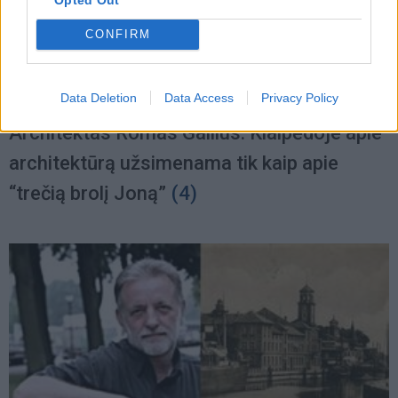
CONFIRM
Data Deletion
Data Access
Privacy Policy
Nuomonės
2025-05-28 08:50
Architektas Romas Gailius: Klaipėdoje apie
architektūrą užsimenama tik kaip apie
“trečią brolį Joną”
(4)