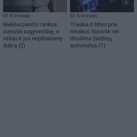
Kriminalai
Kriminalai
Niekšui panižo rankos:
Traukia it bites prie
sumušė sugyventinę, o
medaus: kurorte vėl
vėliau ir jos nepilnametę
ištuštino žaidimų
dukrą
(2)
automatus
(1)