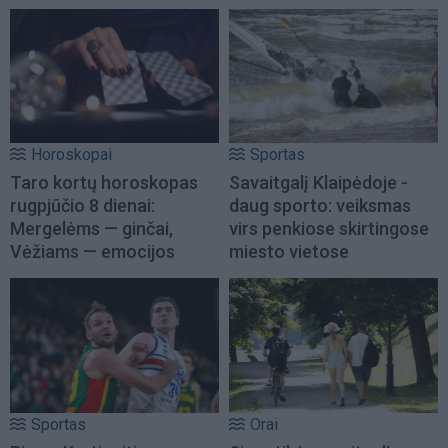
Horoskopai
Sportas
Taro kortų horoskopas
Savaitgalį Klaipėdoje -
rugpjūčio 8 dienai:
daug sporto: veiksmas
Mergelėms — ginčai,
virs penkiose skirtingose
Vėžiams — emocijos
miesto vietose
Sportas
Orai