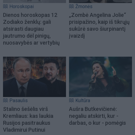
Horoskopai
Žmonės
Dienos horoskopas 12
„Zombė Angelina Jolie“
Zodiako ženklų: gali
prisipažino, kaip iš tikrųjų
atsirasti daugiau
sukūrė savo šiurpinantį
jautrumo dėl pinigų,
įvaizdį
nuosavybės ar vertybių
Pasaulis
Kultūra
Stalino šešėlis virš
Aušra Butkevičienė:
Kremliaus: kas laukia
negaliu atskirti, kur -
Rusijos pasitraukus
darbas, o kur - pomėgis
Vladimirui Putinui