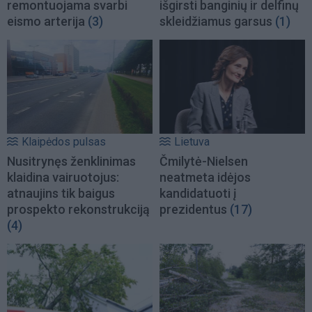
remontuojama svarbi
išgirsti banginių ir delfinų
eismo arterija
(3)
skleidžiamus garsus
(1)
Klaipėdos pulsas
Lietuva
Nusitrynęs ženklinimas
Čmilytė-Nielsen
klaidina vairuotojus:
neatmeta idėjos
atnaujins tik baigus
kandidatuoti į
prospekto rekonstrukciją
prezidentus
(17)
(4)