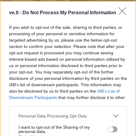
ve.lt -
Do Not Process My Personal Information
Lietuva
Lietuva
Ugniagesiai dėl audros
Ugniagesiai: dėl audros
If you wish to opt-out of the sale, sharing to third parties, or
nuverstų medžių į
nuverstų medžių į
processing of your personal or sensitive information for
iškvietimus vyko beveik
iškvietimus vykome 49
targeted advertising by us, please use the below opt-out
50 kartų
kartus
section to confirm your selection. Please note that after your
opt-out request is processed you may continue seeing
interest-based ads based on personal information utilized by
us or personal information disclosed to third parties prior to
your opt-out. You may separately opt-out of the further
disclosure of your personal information by third parties on the
IAB’s list of downstream participants. This information may
also be disclosed by us to third parties on the
IAB’s List of
Aktualijos
Lietuva
Downstream Participants
that may further disclose it to other
third parties.
Pedagogų deficitas:
Varėnos rajoną ir vėl
mokyklos ieško
talžė audra, nuvirtę
Personal Data Processing Opt Outs
išsigelbėjimo
(6)
medžiai užtvėrė kelius
I want to opt-out of the Sharing of my
personal data.