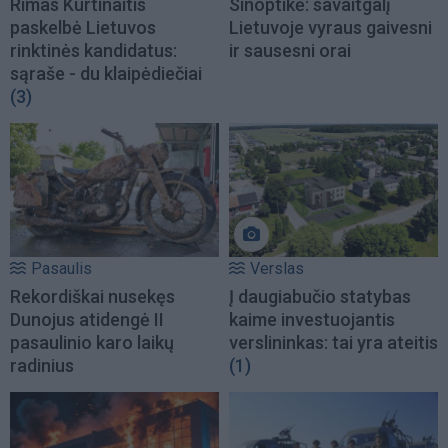
Rimas Kurtinaitis
Sinoptikė: savaitgalį
paskelbė Lietuvos
Lietuvoje vyraus gaivesni
rinktinės kandidatus:
ir sausesni orai
sąraše - du klaipėdiečiai
(3)
Pasaulis
Verslas
Rekordiškai nusekęs
Į daugiabučio statybas
Dunojus atidengė II
kaime investuojantis
pasaulinio karo laikų
verslininkas: tai yra ateitis
radinius
(1)