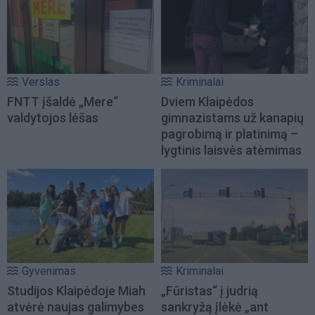
Verslas
Kriminalai
FNTT įšaldė „Mere“
Dviem Klaipėdos
valdytojos lėšas
gimnazistams už kanapių
pagrobimą ir platinimą –
lygtinis laisvės atėmimas
Gyvenimas
Kriminalai
Studijos Klaipėdoje Miah
„Fūristas“ į judrią
atvėrė naujas galimybes
sankryžą įlėkė „ant