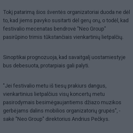
Tokį patarimą šios šventės organizatoriai duoda ne dėl
to, kad jiems pavyko susitarti dėl gerų orų, o todėl, kad
festivalio mecenatas bendrovė "Neo Group"
pasirūpino trimis tūkstančiais vienkartinių lietpalčių.
Sinoptikai prognozuoja, kad savaitgalį uostamiestyje
bus debesuota, protarpiais gali palyti.
"Jei festivalio metu iš tiesų prakiurs dangus,
vienkartinius lietpalčius visų koncertų metu
pasirodymais besimėgaujantiems džiazo muzikos
gerbėjams dalins mobilios organizatorių grupės", -
sakė "Neo Group" direktorius Andrius Pečkys.