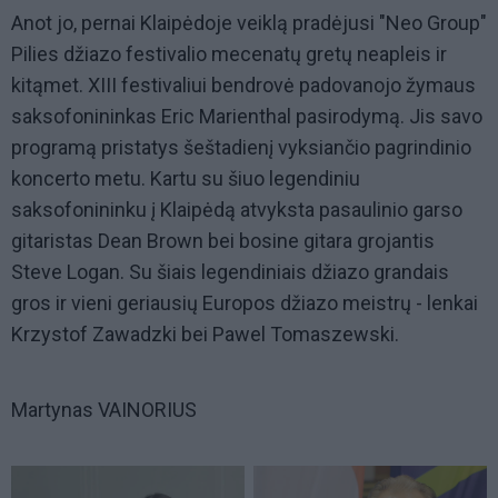
Anot jo, pernai Klaipėdoje veiklą pradėjusi "Neo Group"
Pilies džiazo festivalio mecenatų gretų neapleis ir
kitąmet. XIII festivaliui bendrovė padovanojo žymaus
saksofonininkas Eric Marienthal pasirodymą. Jis savo
programą pristatys šeštadienį vyksiančio pagrindinio
koncerto metu. Kartu su šiuo legendiniu
saksofonininku į Klaipėdą atvyksta pasaulinio garso
gitaristas Dean Brown bei bosine gitara grojantis
Steve Logan. Su šiais legendiniais džiazo grandais
gros ir vieni geriausių Europos džiazo meistrų - lenkai
Krzystof Zawadzki bei Pawel Tomaszewski.
Martynas VAINORIUS