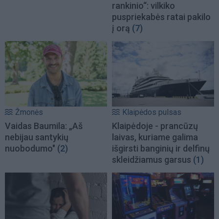
rankinio“: vilkiko
puspriekabės ratai pakilo
į orą
(7)
Žmonės
Klaipėdos pulsas
Vaidas Baumila: „Aš
Klaipėdoje - prancūzų
nebijau santykių
laivas, kuriame galima
nuobodumo"
(2)
išgirsti banginių ir delfinų
skleidžiamus garsus
(1)