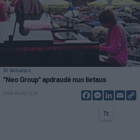
Aktualijos
"Neo Group" apdraudė nuo lietaus
Facebook
Messenger
LinkedIn
Email
C
2006-06-02 12:00
L