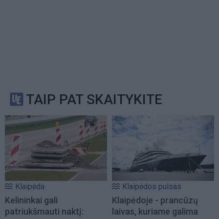
TAIP PAT SKAITYKITE
Klaipėda
Klaipėdos pulsas
Kelininkai gali
Klaipėdoje - prancūzų
patriukšmauti naktį:
laivas, kuriame galima