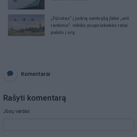
„Fūristas“ į judrią sankryžą įlėkė „ant
rankinio“: vilkiko puspriekabės ratai
pakilo į orą
Komentarai
Rašyti komentarą
Jūsų vardas