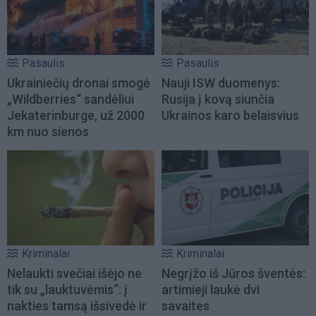
Pasaulis
Pasaulis
Ukrainiečių dronai smogė
Nauji ISW duomenys:
„Wildberries“ sandėliui
Rusija į kovą siunčia
Jekaterinburge, už 2000
Ukrainos karo belaisvius
km nuo sienos
Kriminalai
Kriminalai
Nelaukti svečiai išėjo ne
Negrįžo iš Jūros šventės:
tik su „lauktuvėmis“: į
artimieji laukė dvi
nakties tamsą išsivedė ir
savaites