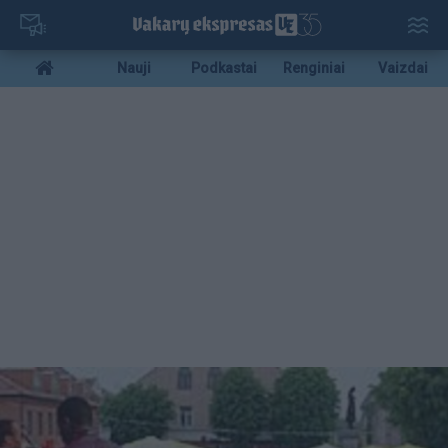
Pereiti
į
pagrindinį
Mobile
Nauji
Podkastai
Renginiai
Vaizdai
turinį
menu
bottom