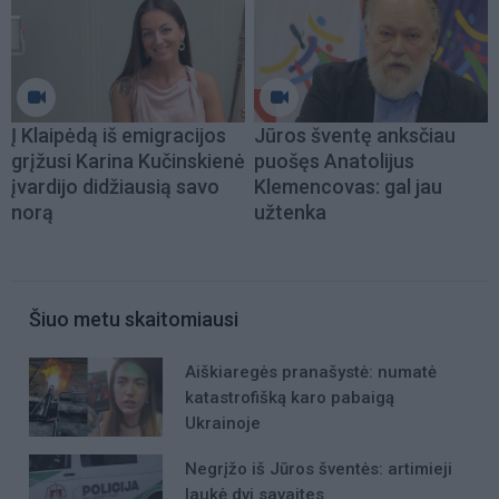
Į Klaipėdą iš emigracijos
Jūros šventę anksčiau
grįžusi Karina Kučinskienė
puošęs Anatolijus
įvardijo didžiausią savo
Klemencovas: gal jau
norą
užtenka
Šiuo metu skaitomiausi
Aiškiaregės pranašystė: numatė
katastrofišką karo pabaigą
Ukrainoje
Negrįžo iš Jūros šventės: artimieji
laukė dvi savaites