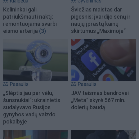
Klaipėda
Gyvenimas
Kelininkai gali
Šviežias maistas dar
patriukšmauti naktį:
pigesnis: įvardijo senų ir
remontuojama svarbi
naujų įprastų kainų
eismo arterija
(3)
skirtumus „Maximoje“
Pasaulis
Pasaulis
„Slėptis jau per vėlu,
JAV teismas bendrovei
šunsnukiai“: ukrainietis
„Meta“ skyrė 567 mln.
sudalyvavo Rusijos
dolerių baudą
gynybos vadų vaizdo
pokalbyje