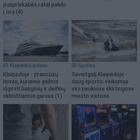
puspriekabės ratai pakilo
į orą
(4)
Klaipėdos pulsas
Sportas
Klaipėdoje - prancūzų
Savaitgalį Klaipėdoje -
laivas, kuriame galima
daug sporto: veiksmas
išgirsti banginių ir delfinų
virs penkiose skirtingose
skleidžiamus garsus
(1)
miesto vietose