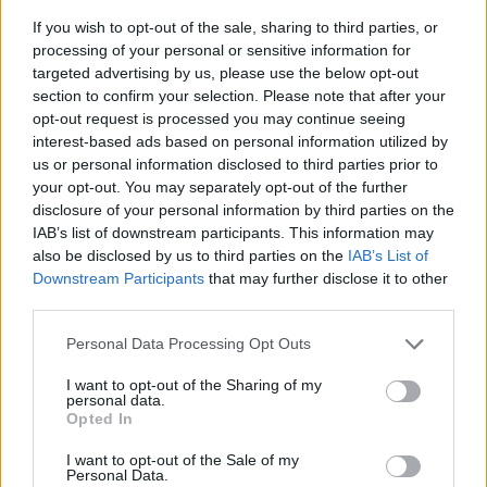
If you wish to opt-out of the sale, sharing to third parties, or
processing of your personal or sensitive information for
targeted advertising by us, please use the below opt-out
section to confirm your selection. Please note that after your
opt-out request is processed you may continue seeing
TAIP PAT SKAITYKITE
interest-based ads based on personal information utilized by
us or personal information disclosed to third parties prior to
your opt-out. You may separately opt-out of the further
disclosure of your personal information by third parties on the
IAB’s list of downstream participants. This information may
also be disclosed by us to third parties on the
IAB’s List of
Downstream Participants
that may further disclose it to other
third parties.
Lietuva
Lietuva
Personal Data Processing Opt Outs
Čmilytė-Nielsen
Ugniagesiai dėl audros
neatmeta idėjos
nuverstų medžių į
I want to opt-out of the Sharing of my
personal data.
kandidatuoti į
iškvietimus vyko beveik
Opted In
prezidentus
(16)
50 kartų
I want to opt-out of the Sale of my
Personal Data.