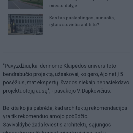
miesto dalyje
Kas tas paslaptingas jaunuolis,
rytais stovintis ant tilto?
"Pavyzdžiui, kai derinome Klaipėdos universiteto
bendrabučio projektą, užsakovai, ko gero, ėjo net į 5
posėžius, mat ekspertų išvados niekaip nepasiekdavo
projektuotojų ausų", - pasakojo V. Dapkevičius.
Be kita ko jis pabrėžė, kad architektų rekomendacijos
yra tik rekomenduojamojo pobūdžio.
Savivaldybė žada kviestis architektų sąjungos
ekspertus ne tik kuriant miesto vizijas, bet ir