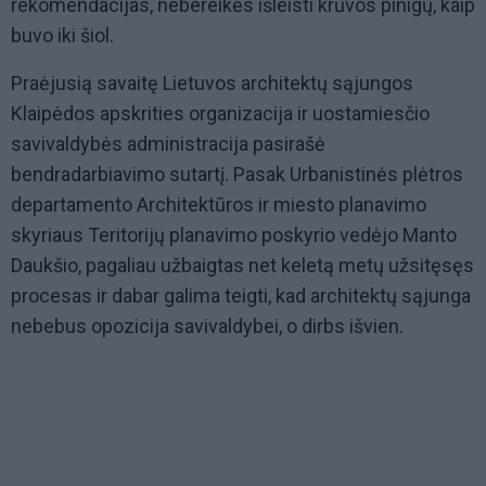
rekomendacijas, nebereikės išleisti krūvos pinigų, kaip
buvo iki šiol.
Praėjusią savaitę Lietuvos architektų sąjungos
Klaipėdos apskrities organizacija ir uostamiesčio
savivaldybės administracija pasirašė
bendradarbiavimo sutartį. Pasak Urbanistinės plėtros
departamento Architektūros ir miesto planavimo
skyriaus Teritorijų planavimo poskyrio vedėjo Manto
Daukšio, pagaliau užbaigtas net keletą metų užsitęsęs
procesas ir dabar galima teigti, kad architektų sąjunga
nebebus opozicija savivaldybei, o dirbs išvien.