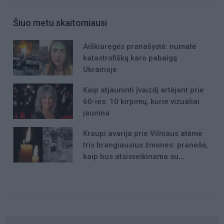
Šiuo metu skaitomiausi
Aiškiaregės pranašystė: numatė
katastrofišką karo pabaigą
Ukrainoje
Kaip atjauninti įvaizdį artėjant prie
60-ies: 10 kirpimų, kurie vizualiai
jaunina
Kraupi avarija prie Vilniaus atėmė
tris brangiausius žmones: pranešė,
kaip bus atsisveikinama su
mergaite, jos mama ir močiute