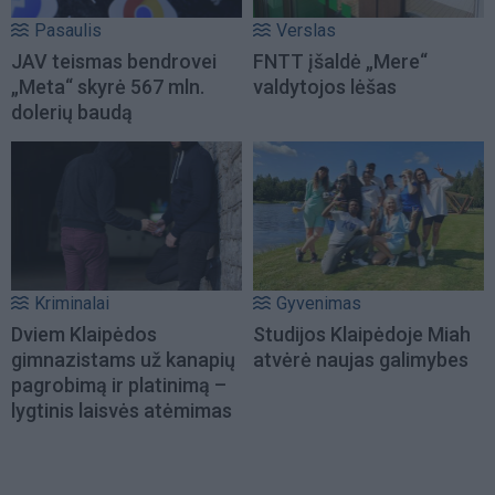
Pasaulis
Verslas
JAV teismas bendrovei
FNTT įšaldė „Mere“
„Meta“ skyrė 567 mln.
valdytojos lėšas
dolerių baudą
Kriminalai
Gyvenimas
Dviem Klaipėdos
Studijos Klaipėdoje Miah
gimnazistams už kanapių
atvėrė naujas galimybes
pagrobimą ir platinimą –
lygtinis laisvės atėmimas