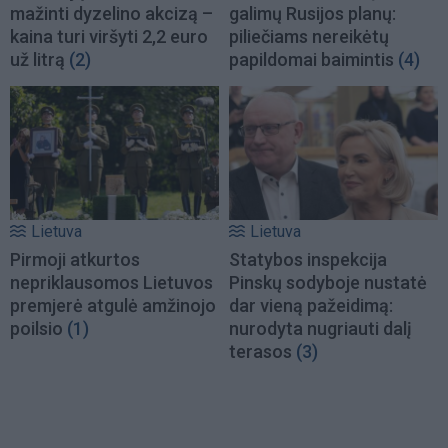
mažinti dyzelino akcizą –
galimų Rusijos planų:
kaina turi viršyti 2,2 euro
piliečiams nereikėtų
už litrą
(2)
papildomai baimintis
(4)
Lietuva
Lietuva
Pirmoji atkurtos
Statybos inspekcija
nepriklausomos Lietuvos
Pinskų sodyboje nustatė
premjerė atgulė amžinojo
dar vieną pažeidimą:
poilsio
(1)
nurodyta nugriauti dalį
terasos
(3)