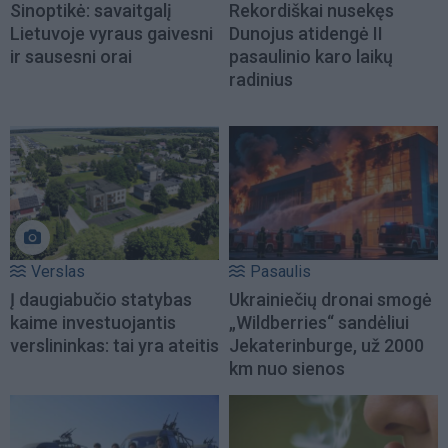
Sinoptikė: savaitgalį
Rekordiškai nusekęs
Lietuvoje vyraus gaivesni
Dunojus atidengė II
ir sausesni orai
pasaulinio karo laikų
radinius
Verslas
Pasaulis
Į daugiabučio statybas
Ukrainiečių dronai smogė
kaime investuojantis
„Wildberries“ sandėliui
verslininkas: tai yra ateitis
Jekaterinburge, už 2000
km nuo sienos