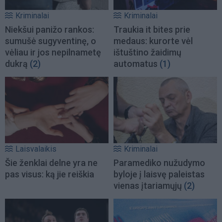
Kriminalai
Kriminalai
Niekšui panižo rankos:
Traukia it bites prie
sumušė sugyventinę, o
medaus: kurorte vėl
vėliau ir jos nepilnametę
ištuštino žaidimų
dukrą
(2)
automatus
(1)
Laisvalaikis
Kriminalai
Šie ženklai delne yra ne
Paramediko nužudymo
pas visus: ką jie reiškia
byloje į laisvę paleistas
vienas įtariamųjų
(2)