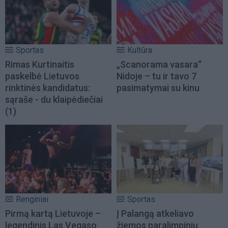
Sportas
Kultūra
Rimas Kurtinaitis
„Scanorama vasara“
paskelbė Lietuvos
Nidoje – tu ir tavo 7
rinktinės kandidatus:
pasimatymai su kinu
sąraše - du klaipėdiečiai
(1)
Renginiai
Sportas
Pirmą kartą Lietuvoje –
Į Palangą atkeliavo
legendinis Las Vegaso
žiemos paralimpinių