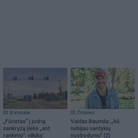
Kriminalai
Žmonės
„Fūristas“ į judrią
Vaidas Baumila: „Aš
sankryžą įlėkė „ant
nebijau santykių
rankinio“: vilkiko
nuobodumo"
(2)