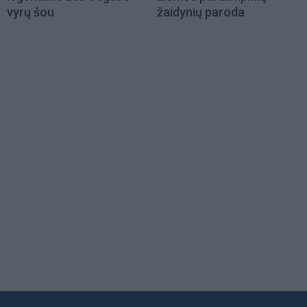
vyrų šou
žaidynių paroda
Load
More