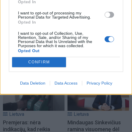
Opted In
I want to opt-out of processing my
Personal Data for Targeted Advertising.
Opted In
I want to opt-out of Collection, Use,
Lietuva
Lietuva
Retention, Sale, and/or Sharing of my
Personal Data that Is Unrelated with the
Ugniagesiai: dėl audros
Varėnos rajoną ir vėl
Purposes for which it was collected.
nuverstų medžių į
talžė audra, nuvirtę
Opted Out
iškvietimus vykome 49
medžiai užtvėrė kelius
CONFIRM
kartus
Data Deletion
Data Access
Privacy Policy
Lietuva
Lietuva
Premjeras: nėra
Mindaugas Sinkevičius
indikacijų, kad reikia
ramina visuomenę dėl