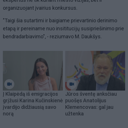
organizuojant įvairius konkursus.
"Taigi šia sutartimi ir baigiame prievartinio derinimo
etapą ir pereiname nuo insititucijų susipriešinimo prie
bendradarbiavimo", - reziumavo M. Daukšys.
Į Klaipėdą iš emigracijos
Jūros šventę anksčiau
grįžusi Karina Kučinskienė
puošęs Anatolijus
įvardijo didžiausią savo
Klemencovas: gal jau
norą
užtenka