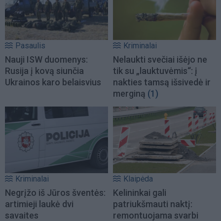
Pasaulis
Kriminalai
Nauji ISW duomenys:
Nelaukti svečiai išėjo ne
Rusija į kovą siunčia
tik su „lauktuvėmis“: į
Ukrainos karo belaisvius
nakties tamsą išsivedė ir
merginą
(1)
Kriminalai
Klaipėda
Negrįžo iš Jūros šventės:
Kelininkai gali
artimieji laukė dvi
patriukšmauti naktį:
savaites
remontuojama svarbi