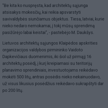
"Be kita ko nuspręsta, kad architektų sąjunga
atsisakys mokesčių, kai reikia apsvarstyti
savivaldybės siunčiamus objektus. Tiesa, latviai, kurie
nieko nedaro nemokamai, į tokį mūsų sprendimą
pasižūrėjo labai keistai", - pastebėjo M. Daukšys.
Lietuvos architektų sąjungos Klaipėdos apskrities
organizacijos valdybos pirmininko Vaidoto
Dapkevičiaus duomenimis, iki šiol už pirmąjį 16
architektų posėdį, į kurį kreipiamasi su teritorijų
planavimo sprendiniais, investuotojams reikėdavo
mokėti 500 litų, antras posėdis nieko nekainuodavo,
už visus likusius posėdžius reikėdavo sukrapštyti dar
po 200 litų.