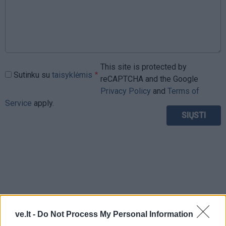
This site is protected by
Sutinku su
taisyklėmis
reCAPTCHA and the Google
Privacy Policy
and
Terms of
Service
apply.
ve.lt -
Do Not Process My Personal Information