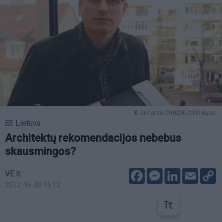
© Eimanto CHACHLOVO nuotr.
Lietuva
Architektų rekomendacijos nebebus
skausmingos?
Facebook
Messenger
LinkedIn
Email
C
VE.lt
L
2012-05-30 15:12