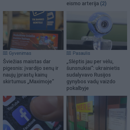
eismo arterija
(2)
Gyvenimas
Pasaulis
Šviežias maistas dar
„Slėptis jau per vėlu,
pigesnis: įvardijo senų ir
šunsnukiai“: ukrainietis
naujų įprastų kainų
sudalyvavo Rusijos
skirtumus „Maximoje“
gynybos vadų vaizdo
pokalbyje