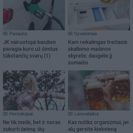
Pasaulis
Gyvenimas
JK vairuotojai kasdien
Kam reikalingas trečiasis
pavagia kuro už šimtus
skalbimo mašinos
tūkstančių svarų
(1)
skyrelis: daugelis jį
sumaišo
Horoskopai
Laisvalaikis
Ne tik meilė, bet ir noras
Kas nutiks organizmui, jei
sukurti šeimą: šių
alų gersite kiekvieną