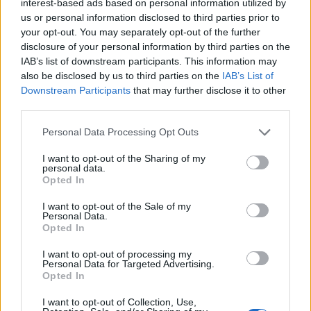
interest-based ads based on personal information utilized by
„Jaunystėje ištraukėme
Darius Kasparaitis:
us or personal information disclosed to third parties prior to
laimingą bilietą“
„Mylima šeima – geriau
your opt-out. You may separately opt-out of the further
nei milijonai“
disclosure of your personal information by third parties on the
IAB’s list of downstream participants. This information may
also be disclosed by us to third parties on the
IAB’s List of
Downstream Participants
that may further disclose it to other
third parties.
Personal Data Processing Opt Outs
I want to opt-out of the Sharing of my
personal data.
Opted In
I want to opt-out of the Sale of my
Personal Data.
Opted In
I want to opt-out of processing my
Personal Data for Targeted Advertising.
NAUJI
Opted In
I want to opt-out of Collection, Use,