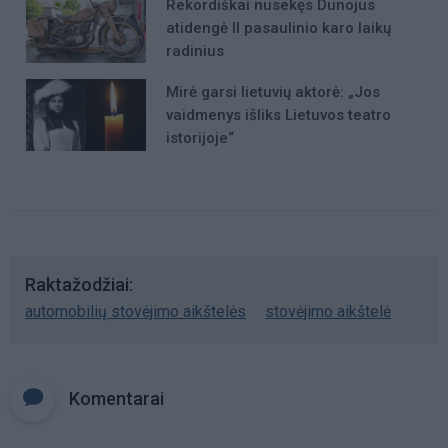
Rekordiškai nusekęs Dunojus
atidengė II pasaulinio karo laikų
radinius
Mirė garsi lietuvių aktorė: „Jos
vaidmenys išliks Lietuvos teatro
istorijoje“
Raktažodžiai
automobilių stovėjimo aikštelės
stovėjimo aikštelė
Komentarai