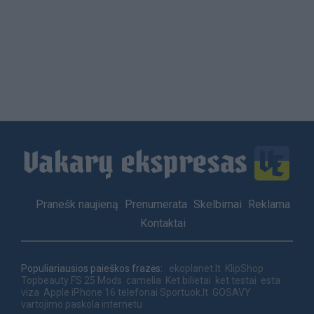
Load
More
Footer
Pranešk naujieną
Prenumerata
Skelbimai
Reklama
menu
Kontaktai
Populiariausios paieškos frazės:
ekoplanet.lt
KlipShop
Topbeauty
FS 25 Mods
camelia
Ket bilietai
ket testai
esta
viza
Apple iPhone 16 telefonai
Sportuok.lt
GOSAVY
vartojimo paskola internetu