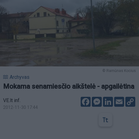
© Ramūnas Kocius
Archyvas
Mokama senamiesčio aikštelė - apgailėtina
Facebook
Messenger
LinkedIn
Email
C
VE.lt inf.
L
2012-11-30 17:44