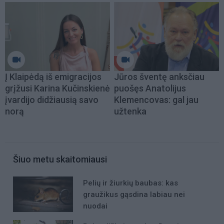
Į Klaipėdą iš emigracijos
Jūros šventę anksčiau
grįžusi Karina Kučinskienė
puošęs Anatolijus
įvardijo didžiausią savo
Klemencovas: gal jau
norą
užtenka
Šiuo metu skaitomiausi
Pelių ir žiurkių baubas: kas
graužikus gąsdina labiau nei
nuodai