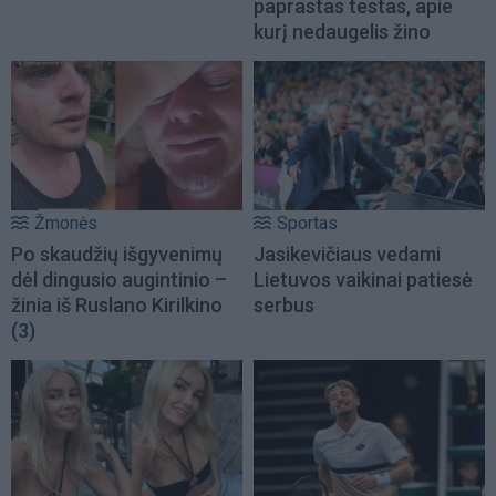
paprastas testas, apie
kurį nedaugelis žino
Žmonės
Sportas
Po skaudžių išgyvenimų
Jasikevičiaus vedami
dėl dingusio augintinio –
Lietuvos vaikinai patiesė
žinia iš Ruslano Kirilkino
serbus
(3)