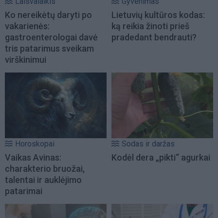
Laisvalaikis
Gyvenimas
Ko nereikėtų daryti po
Lietuvių kultūros kodas:
vakarienės:
ką reikia žinoti prieš
gastroenterologai davė
pradedant bendrauti?
tris patarimus sveikam
virškinimui
Horoskopai
Sodas ir daržas
Vaikas Avinas:
Kodėl dera „pikti“ agurkai
charakterio bruožai,
talentai ir auklėjimo
patarimai