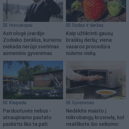
Horoskopai
Sodas ir daržas
Astrologė įvardijo
Kaip užtikrinti gausų
Zodiako ženklus, kuriems
braškių derlių: viena
niekada nerūpi svetimas
vasaros procedūra
asmeninis gyvenimas
nulems viską
Klaipėda
Gyvenimas
Parduotuvės nebus -
Nedėkite maisto į
atnaujinamo pastato
mikrobangų krosnelę, kol
paskirtis liks ta pati
neatlikote šio veiksmo: