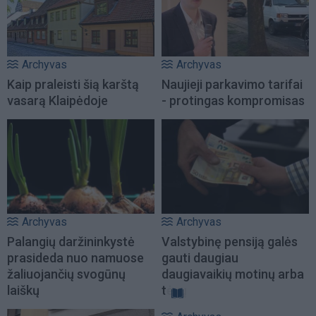
Archyvas
Archyvas
Kaip praleisti šią karštą
Naujieji parkavimo tarifai
vasarą Klaipėdoje
- protingas kompromisas
Archyvas
Archyvas
Palangių daržininkystė
Valstybinę pensiją galės
prasideda nuo namuose
gauti daugiau
žaliuojančių svogūnų
daugiavaikių motinų arba
laiškų
tėvų