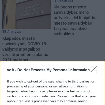
Archyvas
Klaipėdos miesto
savivaldybės mero
potvarkis dėl Klaipėdos
miesto savivaldybės
tarybos posėdžio
Archyvas
sušaukimo
Klaipėdos miesto
savivaldybės COVID-19
valdymo ir pagalbos
verslui priemonių planas
2021 metams
ve.lt -
Do Not Process My Personal Information
If you wish to opt-out of the sale, sharing to third parties, or
processing of your personal or sensitive information for
targeted advertising by us, please use the below opt-out
section to confirm your selection. Please note that after your
Archyvas
Archyvas
opt-out request is processed you may continue seeing