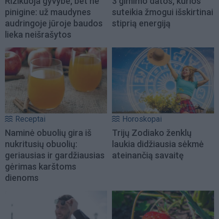
Rizikuoja gyvybe, bet ne
3 gimimo datos, kurios
pinigine: už maudynes
suteikia žmogui išskirtinai
audringoje jūroje baudos
stiprią energiją
lieka neišrašytos
Receptai
Horoskopai
Naminė obuolių gira iš
Trijų Zodiako ženklų
nukritusių obuolių:
laukia didžiausia sėkmė
geriausias ir gardžiausias
ateinančią savaitę
gėrimas karštoms
dienoms