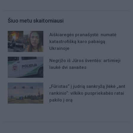
Šiuo metu skaitomiausi
Aiškiaregės pranašystė: numatė
katastrofišką karo pabaigą
Ukrainoje
Negrįžo iš Jūros šventės: artimieji
laukė dvi savaites
„Fūristas“ į judrią sankryžą įlėkė „ant
rankinio“: vilkiko puspriekabės ratai
pakilo į orą