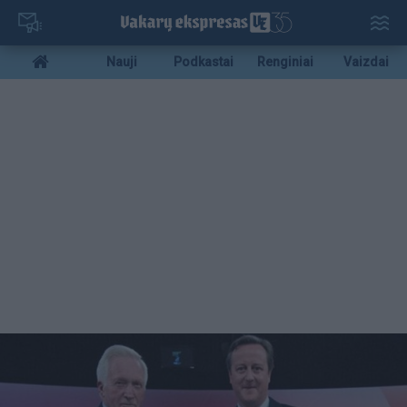
Pereiti
į
pagrindinį
Mobile
Nauji
Podkastai
Renginiai
Vaizdai
turinį
menu
bottom