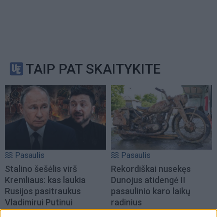
TAIP PAT SKAITYKITE
Pasaulis
Pasaulis
Stalino šešėlis virš
Rekordiškai nusekęs
Kremliaus: kas laukia
Dunojus atidengė II
Rusijos pasitraukus
pasaulinio karo laikų
Vladimirui Putinui
radinius