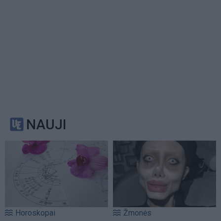
NAUJI
Horoskopai
Žmonės