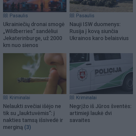
Pasaulis
Pasaulis
Ukrainiečių dronai smogė
Nauji ISW duomenys:
„Wildberries“ sandėliui
Rusija į kovą siunčia
Jekaterinburge, už 2000
Ukrainos karo belaisvius
km nuo sienos
Kriminalai
Kriminalai
Nelaukti svečiai išėjo ne
Negrįžo iš Jūros šventės:
tik su „lauktuvėmis“: į
artimieji laukė dvi
nakties tamsą išsivedė ir
savaites
merginą
(3)