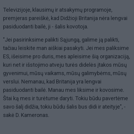
Televizijoje, klausimų ir atsakymų programoje,
premjeras pareiškė, kad Didžioji Britanija nėra lengvai
pasiduodanti bailė, ji - šalis kovotoja.
"Jei pasirinksime palikti Sąjungą, galime ją palikti,
tačiau leiskite man aiškiai pasakyti. Jei mes paliksime
ES, išeisime pro duris, mes apleisime šią organizaciją,
kuri net ir išstojimo atveju turės didelės įtakos mūsų
gyvenimui, mūsų vaikams, mūsų galimybėms, mūsų
verslui. Nemanau, kad Britanija yra lengvai
pasiduodanti bailė. Manau mes liksime ir kovosime.
Štai ką mes ir turėtume daryti. Tokiu būdu pavertėme
savo šalį didžia, tokiu būdu šalis bus didi ir ateityje", -
sakė D. Kameronas.