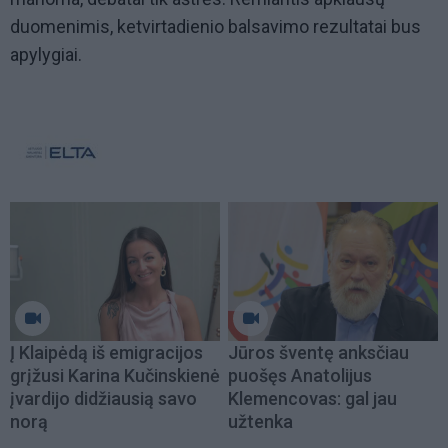
duomenimis, ketvirtadienio balsavimo rezultatai bus
apylygiai.
Į Klaipėdą iš emigracijos
Jūros šventę anksčiau
grįžusi Karina Kučinskienė
puošęs Anatolijus
įvardijo didžiausią savo
Klemencovas: gal jau
norą
užtenka