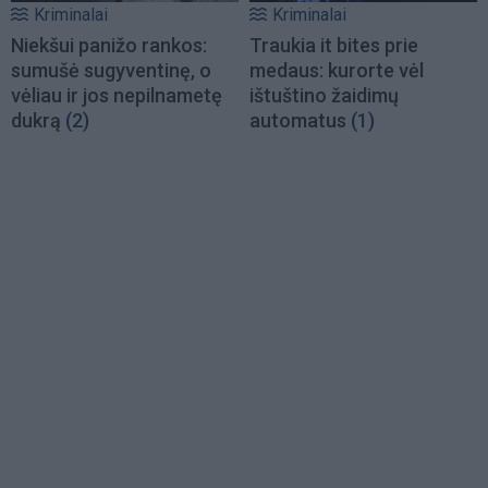
Kriminalai
Kriminalai
Niekšui panižo rankos:
Traukia it bites prie
sumušė sugyventinę, o
medaus: kurorte vėl
vėliau ir jos nepilnametę
ištuštino žaidimų
dukrą
(2)
automatus
(1)
Load
More