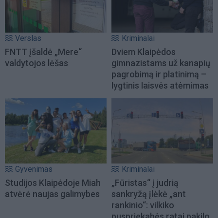
Verslas
Kriminalai
FNTT įšaldė „Mere“
Dviem Klaipėdos
valdytojos lėšas
gimnazistams už kanapių
pagrobimą ir platinimą –
lygtinis laisvės atėmimas
Gyvenimas
Kriminalai
Studijos Klaipėdoje Miah
„Fūristas“ į judrią
atvėrė naujas galimybes
sankryžą įlėkė „ant
rankinio“: vilkiko
puspriekabės ratai pakilo