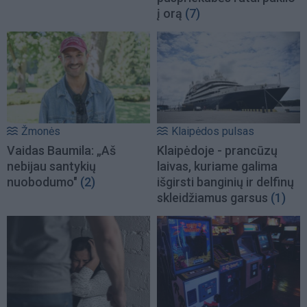
į orą
(7)
Žmonės
Klaipėdos pulsas
Vaidas Baumila: „Aš
Klaipėdoje - prancūzų
nebijau santykių
laivas, kuriame galima
nuobodumo"
(2)
išgirsti banginių ir delfinų
skleidžiamus garsus
(1)