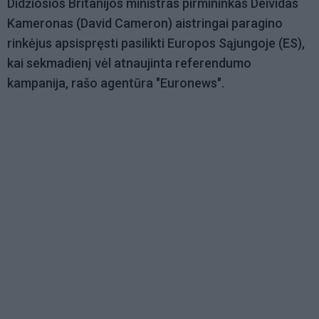
Didžiosios Britanijos ministras pirmininkas Deividas
Kameronas (David Cameron) aistringai paragino
rinkėjus apsispręsti pasilikti Europos Sąjungoje (ES),
kai sekmadienį vėl atnaujinta referendumo
kampanija, rašo agentūra "Euronews".