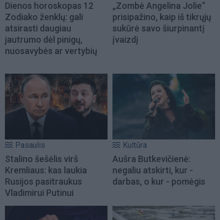
Dienos horoskopas 12
„Zombė Angelina Jolie“
Zodiako ženklų: gali
prisipažino, kaip iš tikrųjų
atsirasti daugiau
sukūrė savo šiurpinantį
jautrumo dėl pinigų,
įvaizdį
nuosavybės ar vertybių
Pasaulis
Kultūra
Stalino šešėlis virš
Aušra Butkevičienė:
Kremliaus: kas laukia
negaliu atskirti, kur -
Rusijos pasitraukus
darbas, o kur - pomėgis
Vladimirui Putinui