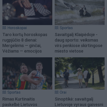
Horoskopai
Sportas
Taro kortų horoskopas
Savaitgalį Klaipėdoje -
rugpjūčio 8 dienai:
daug sporto: veiksmas
Mergelėms — ginčai,
virs penkiose skirtingose
Vėžiams — emocijos
miesto vietose
Sportas
Orai
Rimas Kurtinaitis
Sinoptikė: savaitgalį
paskelbė Lietuvos
Lietuvoje vyraus gaivesni