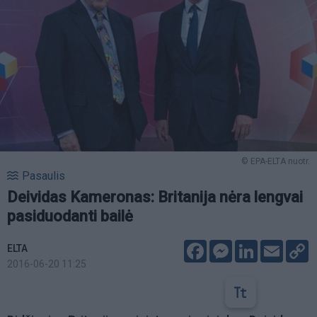
© EPA-ELTA nuotr.
Pasaulis
Deividas Kameronas: Britanija nėra lengvai
pasiduodanti bailė
Facebook
Messenger
LinkedIn
Email
C
ELTA
L
2016-06-20 11:25