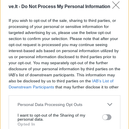
ve.lt -
Do Not Process My Personal Information
If you wish to opt-out of the sale, sharing to third parties, or
processing of your personal or sensitive information for
targeted advertising by us, please use the below opt-out
section to confirm your selection. Please note that after your
Pasaulis
Pasaulis
opt-out request is processed you may continue seeing
Ukrainiečių dronai smogė
Nauji ISW duomenys:
interest-based ads based on personal information utilized by
„Wildberries“ sandėliui
Rusija į kovą siunčia
us or personal information disclosed to third parties prior to
Jekaterinburge, už 2000
Ukrainos karo belaisvius
your opt-out. You may separately opt-out of the further
km nuo sienos
disclosure of your personal information by third parties on the
IAB’s list of downstream participants. This information may
also be disclosed by us to third parties on the
IAB’s List of
Downstream Participants
that may further disclose it to other
third parties.
Personal Data Processing Opt Outs
I want to opt-out of the Sharing of my
Pasaulis
Pasaulis
personal data.
Opted In
„Slėptis jau per vėlu,
JAV teismas bendrovei