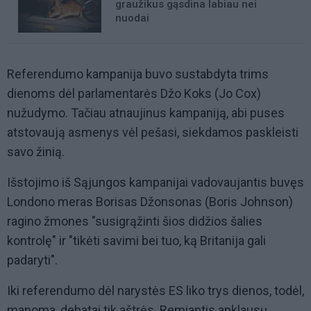
graužikus gąsdina labiau nei
nuodai
Referendumo kampanija buvo sustabdyta trims
dienoms dėl parlamentarės Džo Koks (Jo Cox)
nužudymo. Tačiau atnaujinus kampaniją, abi puses
atstovaują asmenys vėl pešasi, siekdamos paskleisti
savo žinią.
Išstojimo iš Sąjungos kampanijai vadovaujantis buvęs
Londono meras Borisas Džonsonas (Boris Johnson)
ragino žmones "susigrąžinti šios didžios šalies
kontrolę" ir "tikėti savimi bei tuo, ką Britanija gali
padaryti".
Iki referendumo dėl narystės ES liko trys dienos, todėl,
manoma, debatai tik aštrės. Remiantis apklausų