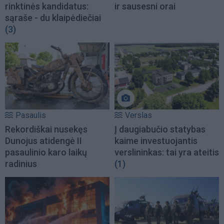
rinktinės kandidatus:
ir sausesni orai
sąraše - du klaipėdiečiai
(3)
Pasaulis
Verslas
Rekordiškai nusekęs
Į daugiabučio statybas
Dunojus atidengė II
kaime investuojantis
pasaulinio karo laikų
verslininkas: tai yra ateitis
radinius
(1)