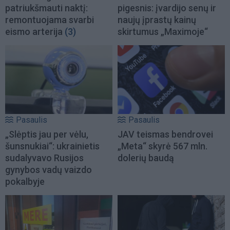
patriukšmauti naktį:
pigesnis: įvardijo senų ir
remontuojama svarbi
naujų įprastų kainų
eismo arterija
(3)
skirtumus „Maximoje“
Pasaulis
Pasaulis
„Slėptis jau per vėlu,
JAV teismas bendrovei
šunsnukiai“: ukrainietis
„Meta“ skyrė 567 mln.
sudalyvavo Rusijos
dolerių baudą
gynybos vadų vaizdo
pokalbyje