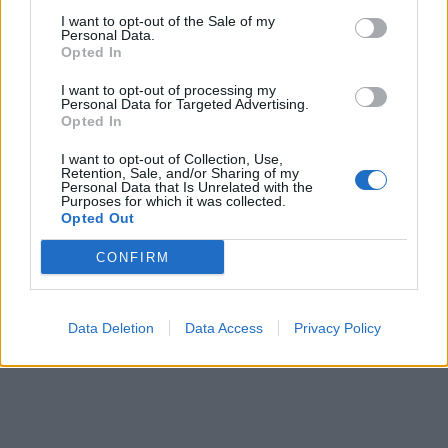
šunsnukiai“: ukrainietis
„Meta“ skyrė 567 mln.
I want to opt-out of the Sale of my
sudalyvavo Rusijos
dolerių baudą
Personal Data.
Opted In
gynybos vadų vaizdo
pokalbyje
I want to opt-out of processing my
Personal Data for Targeted Advertising.
Opted In
I want to opt-out of Collection, Use,
Retention, Sale, and/or Sharing of my
Personal Data that Is Unrelated with the
Purposes for which it was collected.
Opted Out
Pasaulis
Pasaulis
CONFIRM
Trumpas sureagavo į
Kaip Rusijos balistinės
Zelenskio prašymą
raketos naudojasi
suteikti papildomą karinę
Ukrainos oro gynybos
Data Deletion
Data Access
Privacy Policy
pagalbą
skylėmis