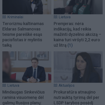
Kriminalai
Lietuva
Terorizmu kaltinamas
Premjeras: nėra
Eldaras Salmanovas
indikacijų, kad reikia
teisme pareiškė esąs
mažinti dyzelino akcizą –
pacisfistas ir mylintis
kaina turi viršyti 2,2 euro
taiką
už litrą
(1)
Lietuva
Aktualijos
Mindaugas Sinkevičius
Prokuratūra atnaujino
ramina visuomenę dėl
nutrauktą tyrimą dėl per
galimų Rusijos planų:
LSDP tarybos posėdį