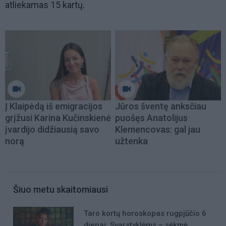
atliekamas 15 kartų.
Į Klaipėdą iš emigracijos
Jūros šventę anksčiau
grįžusi Karina Kučinskienė
puošęs Anatolijus
įvardijo didžiausią savo
Klemencovas: gal jau
norą
užtenka
Šiuo metu skaitomiausi
Taro kortų horoskopas rugpjūčio 6
dienai: Svarstyklėms – sėkmė,