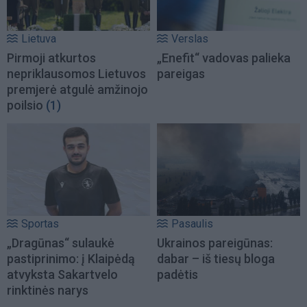
Lietuva
Verslas
Pirmoji atkurtos
„Enefit“ vadovas palieka
nepriklausomos Lietuvos
pareigas
premjerė atgulė amžinojo
poilsio
(1)
Sportas
Pasaulis
„Dragūnas“ sulaukė
Ukrainos pareigūnas:
pastiprinimo: į Klaipėdą
dabar – iš tiesų bloga
atvyksta Sakartvelo
padėtis
rinktinės narys