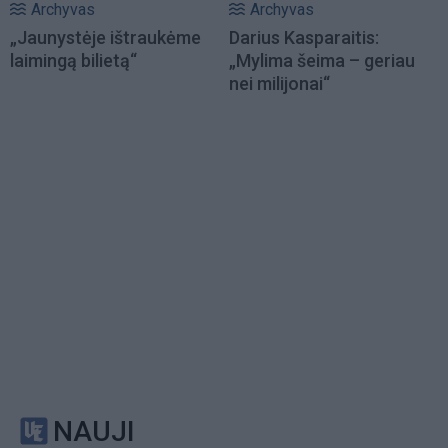
Archyvas
Archyvas
„Jaunystėje ištraukėme
Darius Kasparaitis:
laimingą bilietą“
„Mylima šeima – geriau
nei milijonai“
NAUJI