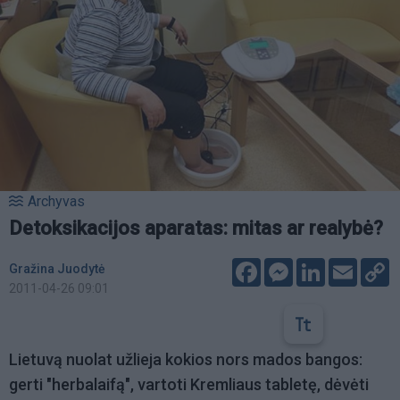
Archyvas
Detoksikacijos aparatas: mitas ar realybė?
Facebook
Messenger
LinkedIn
Email
C
Gražina Juodytė
L
2011-04-26 09:01
Lietuvą nuolat užlieja kokios nors mados bangos:
gerti "herbalaifą", vartoti Kremliaus tabletę, dėvėti