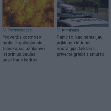
Technologijos
Kriminalai
Proveržis kosmoso
Pamiršo, kad namai jau
moksle: galingiausias
priklauso kitiems:
teleskopas užfiksavo
nostalgija daiktams
istorinius Saulės
privertė griebtis smurto
paviršiaus kadrus