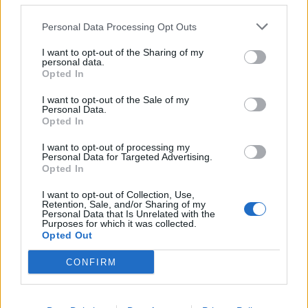
Personal Data Processing Opt Outs
I want to opt-out of the Sharing of my
personal data.
Opted In
Archyvas
Archyvas
I want to opt-out of the Sale of my
Kaip praleisti šią karštą
Naujieji parkavimo tarifai
Personal Data.
vasarą Klaipėdoje
- protingas kompromisas
Opted In
I want to opt-out of processing my
Personal Data for Targeted Advertising.
Opted In
I want to opt-out of Collection, Use,
Retention, Sale, and/or Sharing of my
Personal Data that Is Unrelated with the
Purposes for which it was collected.
Opted Out
Archyvas
Archyvas
Palangių daržininkystė
Valstybinę pensiją galės
CONFIRM
prasideda nuo namuose
gauti daugiau
žaliuojančių svogūnų
daugiavaikių motinų arba
laiškų
tėvų