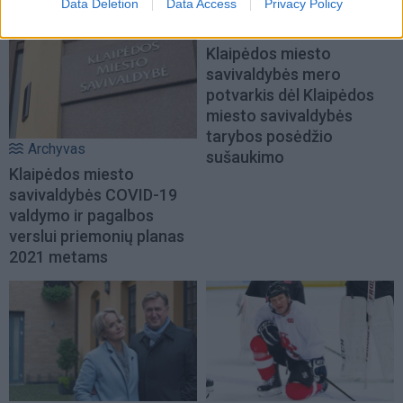
Data Deletion
Data Access
Privacy Policy
Archyvas
Klaipėdos miesto
savivaldybės mero
potvarkis dėl Klaipėdos
miesto savivaldybės
tarybos posėdžio
Archyvas
sušaukimo
Klaipėdos miesto
savivaldybės COVID-19
valdymo ir pagalbos
verslui priemonių planas
2021 metams