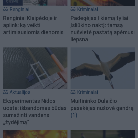
Renginiai
Kriminalai
Renginiai Klaipėdoje ir
Padegėjas į kiemą tyliai
aplink: ką veikti
įsliūkino naktį: tamsą
artimiausiomis dienomis
nušvietė pastatą apėmusi
liepsna
Aktualijos
Kriminalai
Eksperimentas Nidos
Muitininko Dulaičio
uoste: išbandomas būdas
pasekėjas nušovė gandrą
sumažinti vandens
(1)
„žydėjimą“