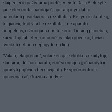
klaipėdiečių pažįstama poetė, eseistė Dalia Bielskytė
jau keleri metai naudoja šį aparatą ir yra labai
patenkinti pasiekiamais rezultatais. Bet yra ir skeptikų,
teigiančių, kad visi tie rezultatai - ne aparato
nuopelnas, o žmogaus nusiteikimo. Tiesiog placebas,
kai vartoji tabletes, neturinčias jokio poveikio, tačiau
sveiksti net nuo nepagydomų ligų.
"Vakarų ekspresas", sulaukęs gal keliolikos skaitytojų
klausimų dėl šio aparato, ėmėsi misijos jį išbandyti ir
aprašyti pojūčius bei savijautą. Eksperimentuoti
apsiėmiau aš, Gražina Juodytė.