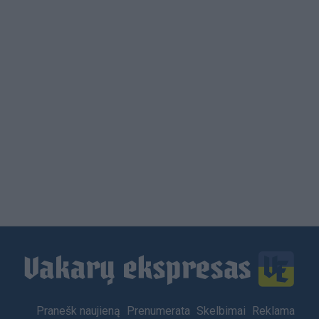
Load
More
Footer
Pranešk naujieną
Prenumerata
Skelbimai
Reklama