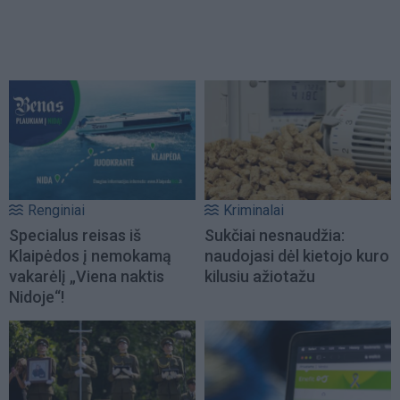
Renginiai
Kriminalai
Specialus reisas iš
Sukčiai nesnaudžia:
Klaipėdos į nemokamą
naudojasi dėl kietojo kuro
vakarėlį „Viena naktis
kilusiu ažiotažu
Nidoje“!