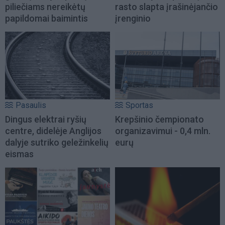
piliečiams nereikėtų
rasto slapta įrašinėjančio
papildomai baimintis
įrenginio
Pasaulis
Sportas
Dingus elektrai ryšių
Krepšinio čempionato
centre, didelėje Anglijos
organizavimui - 0,4 mln.
dalyje sutriko geležinkelių
eurų
eismas