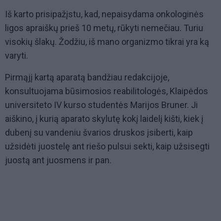
Iš karto prisipažįstu, kad, nepaisydama onkologinės
ligos apraiškų prieš 10 metų, rūkyti nemečiau. Turiu
visokių šlakų. Žodžiu, iš mano organizmo tikrai yra ką
varyti.
Pirmąjį kartą aparatą bandžiau redakcijoje,
konsultuojama būsimosios reabilitologės, Klaipėdos
universiteto IV kurso studentės Marijos Bruner. Ji
aiškino, į kurią aparato skylutę kokį laidelį kišti, kiek į
dubenį su vandeniu švarios druskos įsiberti, kaip
užsidėti juostelę ant riešo pulsui sekti, kaip užsisegti
juostą ant juosmens ir pan.