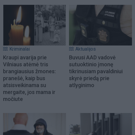
Kriminalai
Aktualijos
Kraupi avarija prie
Buvusi AAD vadovė
Vilniaus atėmė tris
sutuoktinio įmonę
brangiausius žmones:
tikrinusiam pavaldiniui
pranešė, kaip bus
skyrė priedą prie
atsisveikinama su
atlyginimo
mergaite, jos mama ir
močiute