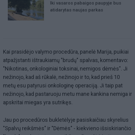
Iki vasaros pabaigos paupyje bus
atidarytas naujas parkas
Kai prasidėjo valymo procedūra, panelė Marija, puikiai
atpažįstanti ištraukiamų "brudų" spalvas, komentavo:
"Nikotinas, onkologiniai toksinai, nemigos dėmės". Ji
nežinojo, kad aš rūkalė, nežinojo ir to, kad prieš 10
metų esu patyrusi onkologinę operaciją. Ji taip pat
nežinojo, kad pastaruoju metu mane kankina nemiga ir
apskritai miegas yra sutrikęs.
Jau po procedūros bukletėlyje pasiskaičiau skyrelius
"Spalvų reikšmės" ir "Dėmės" - kiekvieno išsiskiriančio