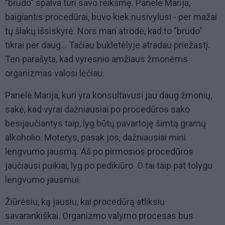
"brudo" spalva turi savo reikšmę. Panelė Marija,
baigiantis procedūrai, buvo kiek nusivylusi - per mažai
tų šlakų išsiskyrė. Nors man atrodė, kad to "brudo"
tikrai per daug... Tačiau bukletėlyje atradau priežastį.
Ten parašyta, kad vyresnio amžiaus žmonėms
organizmas valosi lėčiau.
Panelė Marija, kuri yra konsultavusi jau daug žmonių,
sakė, kad vyrai dažniausiai po procedūros sako
besijaučiantys taip, lyg būtų pavartoję šimtą gramų
alkoholio. Moterys, pasak jos, dažniausiai mini
lengvumo jausmą. Aš po pirmosios procedūros
jaučiausi puikiai, lyg po pedikiūro. O tai taip pat tolygu
lengvumo jausmui.
Žiūrėsiu, ką jausiu, kai procedūrą atliksiu
savarankiškai. Organizmo valymo procesas bus