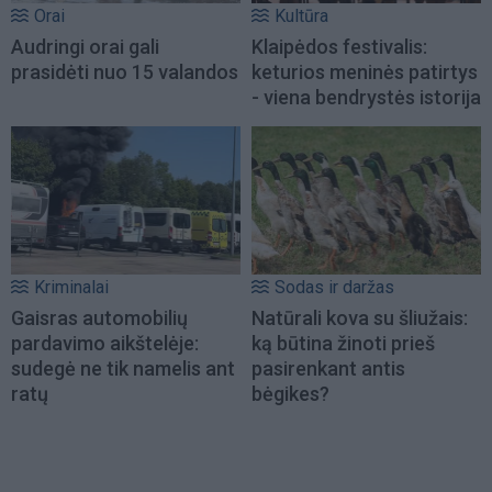
Orai
Kultūra
Audringi orai gali
Klaipėdos festivalis:
prasidėti nuo 15 valandos
keturios meninės patirtys
- viena bendrystės istorija
Kriminalai
Sodas ir daržas
Gaisras automobilių
Natūrali kova su šliužais:
pardavimo aikštelėje:
ką būtina žinoti prieš
sudegė ne tik namelis ant
pasirenkant antis
ratų
bėgikes?