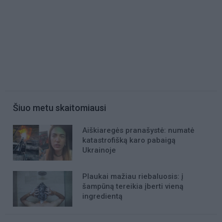
Šiuo metu skaitomiausi
Aiškiaregės pranašystė: numatė
katastrofišką karo pabaigą
Ukrainoje
Plaukai mažiau riebaluosis: į
šampūną tereikia įberti vieną
ingredientą