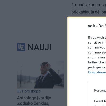
žmonės, kuriems g
priekabiauja dėl p
Visokių nutikimų bū
ve.lt -
Do 
sukraudavau prekes
If you wish 
kasoje raudonuodav
sensitive in
NAUJI
užsigrūdinau: jei
confirm you
continue se
kalbos stiliumi. J
information 
atsakydavau, kad tik
further disc
participants
Downstream 
Persona
Horoskopai
Astrologė įvardijo
I want t
Zodiako ženklus,