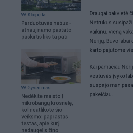
Draugai pakvietė č
Klaipėda
Netrukus susipažin
Parduotuvės nebus -
atnaujinamo pastato
vaikinu. Vieną vak
paskirtis liks ta pati
Nerijų. Buvo labai
karto pajutome vi
Kai pamačiau Nerij
vestuvės įvyko lab
suspėjo man pasaky
Gyvenimas
pakeičiau.
Nedėkite maisto į
mikrobangų krosnelę,
kol neatlikote šio
veiksmo: paprastas
testas, apie kurį
nedaugelis žino