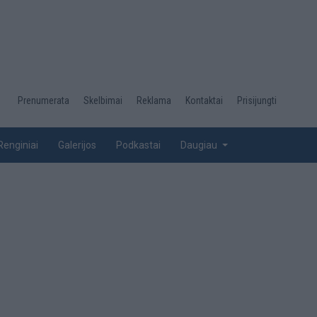
Desktop
Prenumerata
Skelbimai
Reklama
Kontaktai
Prisijungti
menu
top
Renginiai
Galerijos
Podkastai
Daugiau