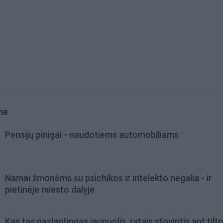
me
Pensijų pinigai - naudotiems automobiliams
Namai žmonėms su psichikos ir intelekto negalia - ir
pietinėje miesto dalyje
Kas tas paslaptingas jaunuolis, rytais stovintis ant tilt