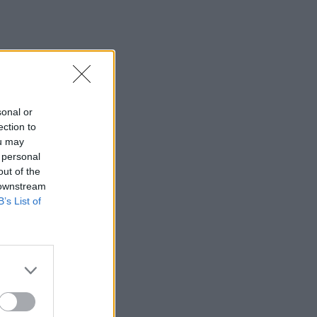
ų
sonal or
ection to
 jo
ou may
 personal
,
out of the
 downstream
B’s List of