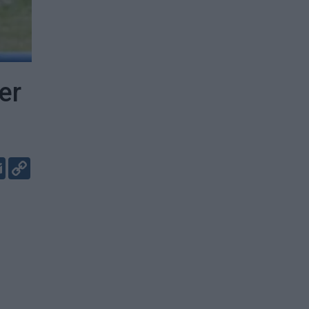
er
er
kedIn
Email
Copy
Link