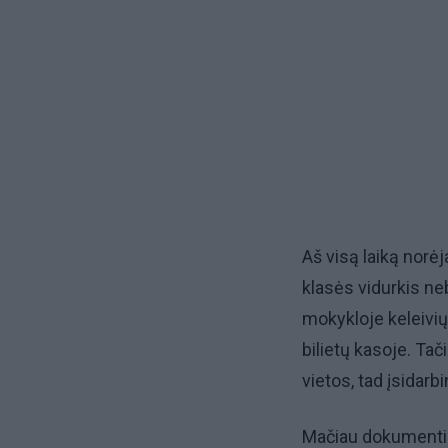
Aš visą laiką norėj
klasės vidurkis neb
mokykloje keleivių 
bilietų kasoje. Tač
vietos, tad įsidar
Mačiau dokumentinį