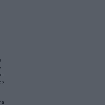
s
o
ti
rbo
nti