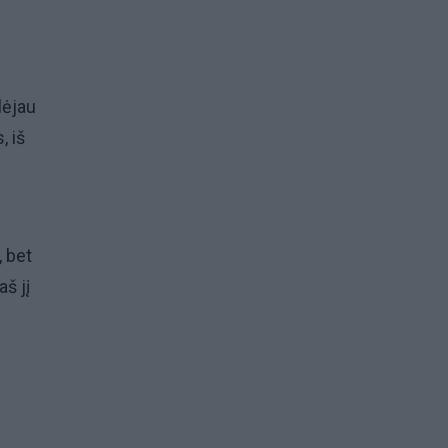
lėjau
, iš
, bet
š jį