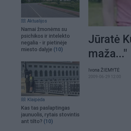
Aktualijos
Namai žmonėms su
Jūratė K
psichikos ir intelekto
negalia - ir pietinėje
miesto dalyje
(10)
maža..."
Ivona ŽIEMYTĖ
2009-06-29 12:00
Klaipėda
Kas tas paslaptingas
jaunuolis, rytais stovintis
ant tilto?
(10)