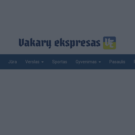
Jūra
Sportas
Pasaulis
Verslas
Gyvenimas