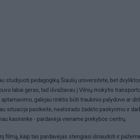
au studijuoti pedagogiką Šiaulių universitete, bet dvylikto
uvo labai geras, tad išvažiavau į Vilnių mokytis transport
aptarnavimo, galėjau rinktis būti traukinio palydove ar dirb
iau situacija pasikeitė, neatsirado žadėto paskyrimo ir da
binau kasininke - pardavėja viename prekybos centrų.
 filmą, kaip tas pardavėjas stengiasi išnaudoti ir pažemi