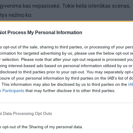
yvenime kas nepasisekė. Tokie kelia isteriškas scenas,
atys nežino ko.
davo. Atidirbusi ilgą dieną, dar naktį valydavau salę,
Not Process My Personal Information
, ištinusioms kojoms nepadėdavo joks gelis... Iš pradži
to opt-out of the sale, sharing to third parties, or processing of your per
au, net pravirkdavau, nurydavau įžeidimą, o paskui
formation for targeted advertising by us, please use the below opt-out s
gu žmogui nepakakdavo mandagaus atsakymo, atkirsdavau
r selection. Please note that after your opt-out request is processed y
eing interest-based ads based on personal information utilized by us or
ei grasindavo paskųsią vedėjai, kad mane išmestų iš darbo
disclosed to third parties prior to your opt-out. You may separately opt-
 to ir laukiu.
losure of your personal information by third parties on the IAB’s list of
. This information may also be disclosed by us to third parties on the
IA
Participants
that may further disclose it to other third parties.
l Data Processing Opt Outs
o opt-out of the Sharing of my personal data.