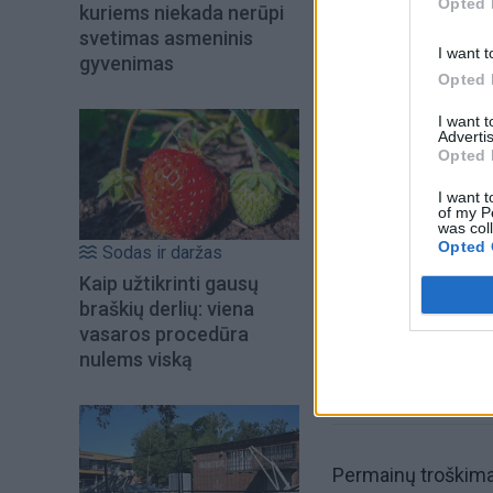
Opted 
kuriems niekada nerūpi
svetimas asmeninis
I want t
gyvenimas
Opted 
I want 
Advertis
Opted 
Šiuo metu skait
I want t
of my P
was col
Opted 
Sodas ir daržas
Kaip užtikrinti gausų
braškių derlių: viena
vasaros procedūra
nulems viską
Permainų troškima