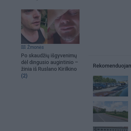
Žmonės
Po skaudžių išgyvenimų
dėl dingusio augintinio –
Rekomenduoja
žinia iš Ruslano Kirilkino
(2)