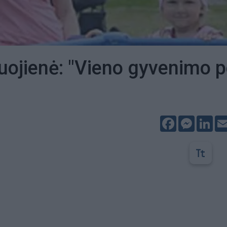
uojienė: "Vieno gyvenimo p
Facebook
Messeng
Lin