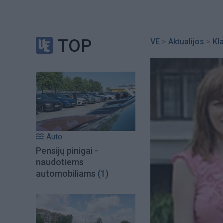
TOP
VE
>
Aktualijos
>
Kl
Auto
Pensijų pinigai -
naudotiems
automobiliams
(1)