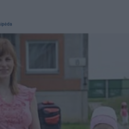
aipėda