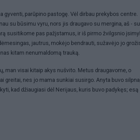
ia gyventi, parūpino pastogę. Vėl dirbau prekybos centre.
au su būsimu vyru, nors jis draugavo su mergina, aš - su
arą susitikome pas pažįstamus, ir iš pirmo žvilgsnio įsimy
 dėmesingas, jautrus, mokėjo bendrauti, sužavėjo jo grožis
enas kitam nenumaldomą trauką.
ų, man visai kitaip akys nušvito. Metus draugavome, o
ai greitai, nes jo mama sunkiai susirgo. Anyta buvo silpna
ti, kad džiaugiasi dėl Nerijaus, kuris buvo padykęs; esą a