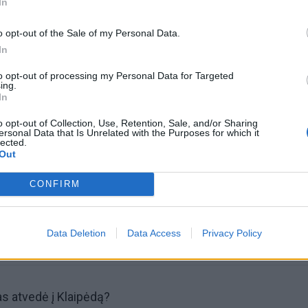
In
o opt-out of the Sale of my Personal Data.
In
to opt-out of processing my Personal Data for Targeted
ing.
In
omiausi
o opt-out of Collection, Use, Retention, Sale, and/or Sharing
ersonal Data that Is Unrelated with the Purposes for which it
lected.
Negrįžo iš Jūros šventės: artimieji laukė dvi savaites
Out
CONFIRM
Pelių ir žiurkių baubas: kas graužikus gąsdina labiau ne
nuodai
Data Deletion
Data Access
Privacy Policy
s atvedė į Klaipėdą?