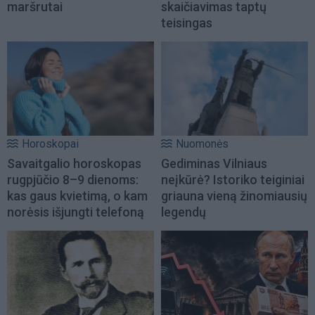
maršrutai
skaičiavimas taptų
teisingas
Horoskopai
Nuomonės
Savaitgalio horoskopas
Gediminas Vilniaus
rugpjūčio 8–9 dienoms:
neįkūrė? Istoriko teiginiai
kas gaus kvietimą, o kam
griauna vieną žinomiausių
norėsis išjungti telefoną
legendų