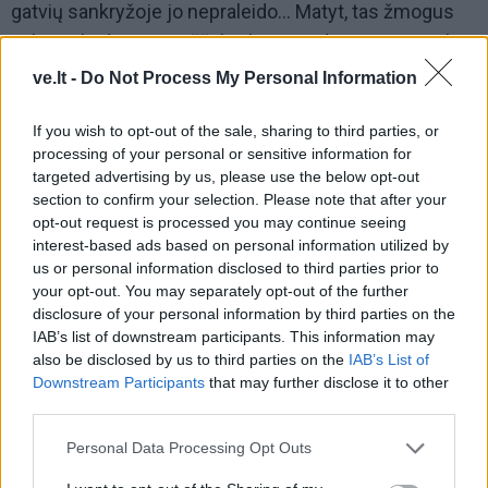
gatvių sankryžoje jo nepraleido... Matyt, tas žmogus
galvojo, kad suspės iššokti, bet susidūrimo nepavyko
išvengti. Vaidas dar buvo gyvas ir sąmoningas,
ve.lt -
Do Not Process My Personal Information
atvykus kolegoms ugniagesiams išlaisvinti jį nuo
If you wish to opt-out of the sale, sharing to third parties, or
prispaudusio vairo, kalbėjo, patarinėjo, kaip ką pjauti,
processing of your personal or sensitive information for
kad jam neskaudėtų.Pasakė pavardę, pareigas. Vaidą
targeted advertising by us, please use the below opt-out
ilgas valandas operavo, atvežė į reanimacijos palatą,
section to confirm your selection. Please note that after your
opt-out request is processed you may continue seeing
suvažiavo kolegos, artimieji. Kitą rytą, palikusi
interest-based ads based on personal information utilized by
mergytę močiutei, važiavau pas jį. Paskambino
us or personal information disclosed to third parties prior to
draugė: "Jurgita, skubėk, kiek gali..." Nespėjau.
your opt-out. You may separately opt-out of the further
disclosure of your personal information by third parties on the
IAB’s list of downstream participants. This information may
also be disclosed by us to third parties on the
IAB’s List of
Downstream Participants
that may further disclose it to other
third parties.
Personal Data Processing Opt Outs