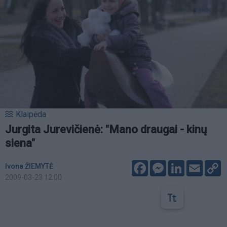
Klaipėda
Jurgita Jurevičienė: "Mano draugai - kinų
siena"
Facebook
Messenger
LinkedIn
Email
C
Ivona ŽIEMYTĖ
L
2009-03-23 12:00