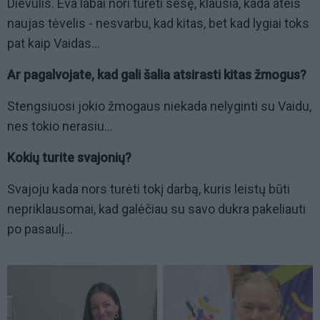
Dievulis. Eva labai nori turėti sesę, klausia, kada ateis
naujas tėvelis - nesvarbu, kad kitas, bet kad lygiai toks
pat kaip Vaidas...
Ar pagalvojate, kad gali šalia atsirasti kitas žmogus?
Stengsiuosi jokio žmogaus niekada nelyginti su Vaidu,
nes tokio nerasiu...
Kokių turite svajonių?
Svajoju kada nors turėti tokį darbą, kuris leistų būti
nepriklausomai, kad galėčiau su savo dukra pakeliauti
po pasaulį...