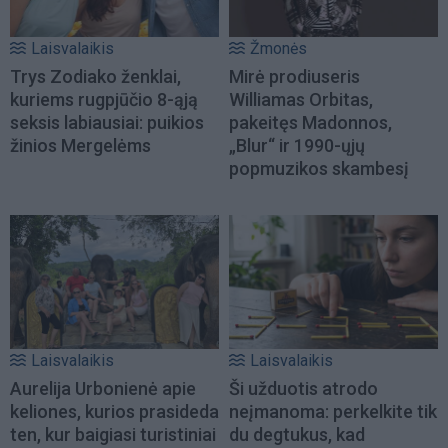
Laisvalaikis
Žmonės
Trys Zodiako ženklai,
Mirė prodiuseris
kuriems rugpjūčio 8-ąją
Williamas Orbitas,
seksis labiausiai: puikios
pakeitęs Madonnos,
žinios Mergelėms
„Blur“ ir 1990-ųjų
popmuzikos skambesį
Laisvalaikis
Laisvalaikis
Aurelija Urbonienė apie
Ši užduotis atrodo
keliones, kurios prasideda
neįmanoma: perkelkite tik
ten, kur baigiasi turistiniai
du degtukus, kad