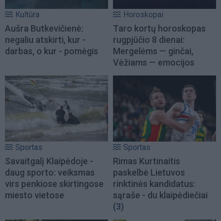
Kultūra
Horoskopai
Aušra Butkevičienė:
Taro kortų horoskopas
negaliu atskirti, kur -
rugpjūčio 8 dienai:
darbas, o kur - pomėgis
Mergelėms — ginčai,
Vėžiams — emocijos
Sportas
Sportas
Savaitgalį Klaipėdoje -
Rimas Kurtinaitis
daug sporto: veiksmas
paskelbė Lietuvos
virs penkiose skirtingose
rinktinės kandidatus:
miesto vietose
sąraše - du klaipėdiečiai
(3)