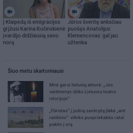
Į Klaipėdą iš emigracijos
Jūros šventę anksčiau
grįžusi Karina Kučinskienė
puošęs Anatolijus
įvardijo didžiausią savo
Klemencovas: gal jau
norą
užtenka
Šiuo metu skaitomiausi
Mirė garsi lietuvių aktorė: „Jos
vaidmenys išliks Lietuvos teatro
istorijoje“
„Fūristas“ į judrią sankryžą įlėkė „ant
rankinio“: vilkiko puspriekabės ratai
pakilo į orą