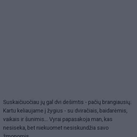
Suskaičiuočiau jų gal dvi dešimtis - pačių brangiausių.
Kartu keliaujame į žygius - su dviračiais, baidarėmis,
vaikais ir šunimis... Vyrai papasakoja man, kas
nesiseka, bet niekuomet nesiskundžia savo
žmonomis.