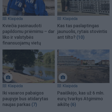
Klaipėda
Klaipėda
Kviečia pasinaudoti
Kas tas paslaptingas
papildomu priėmimu – dar
jaunuolis, rytais stovintis
liko ir valstybės
ant tilto?
(10)
finansuojamų vietų
Klaipėda
Klaipėda
Iki vasaros pabaigos
Paaiškėjo, kas už 6 mln.
paupyje bus atidarytas
eurų tvarkys Atgimimo
naujas parkas
(7)
aikštę
(6)