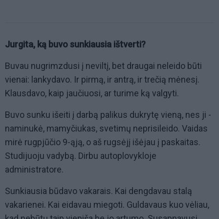
Jurgita, ką buvo sunkiausia ištverti?
Buvau nugrimzdusi į neviltį, bet draugai neleido būti
vienai: lankydavo. Ir pirmą, ir antrą, ir trečią mėnesį.
Klausdavo, kaip jaučiuosi, ar turime ką valgyti.
Buvo sunku išeiti į darbą palikus dukrytę vieną, nes ji -
naminukė, mamyčiukas, svetimų neprisileido. Vaidas
mirė rugpjūčio 9-ąją, o aš rugsėjį išėjau į paskaitas.
Studijuoju vadybą. Dirbu autoplovykloje
administratore.
Sunkiausia būdavo vakarais. Kai dengdavau stalą
vakarienei. Kai eidavau miegoti. Guldavaus kuo vėliau,
kad nebūtų taip vieniša be jo artumo. Susapnavusi