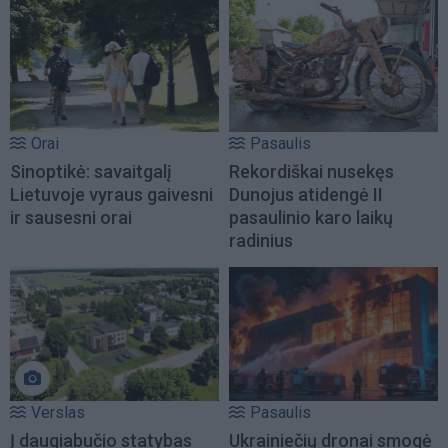
Orai
Pasaulis
Sinoptikė: savaitgalį
Rekordiškai nusekęs
Lietuvoje vyraus gaivesni
Dunojus atidengė II
ir sausesni orai
pasaulinio karo laikų
radinius
Verslas
Pasaulis
Į daugiabučio statybas
Ukrainiečių dronai smogė