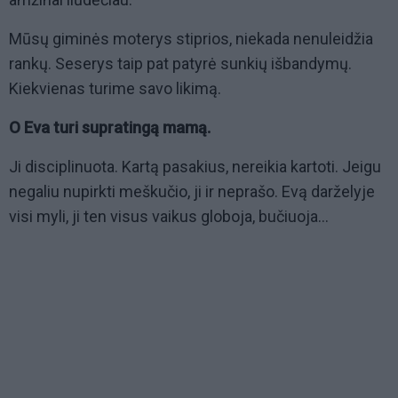
Mūsų giminės moterys stiprios, niekada nenuleidžia
rankų. Seserys taip pat patyrė sunkių išbandymų.
Kiekvienas turime savo likimą.
O Eva turi supratingą mamą.
Ji disciplinuota. Kartą pasakius, nereikia kartoti. Jeigu
negaliu nupirkti meškučio, ji ir neprašo. Evą darželyje
visi myli, ji ten visus vaikus globoja, bučiuoja...