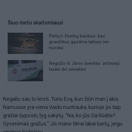
Šiuo metu skaitomiausi
Pelių ir žiurkių baubas: kas
graužikus gąsdina labiau nei
nuodai
Negrįžo iš Jūros šventės: artimieji
laukė dvi savaites
Negaliu sau to leisti. Turiu Evą, kuri žiūri man į akis.
Namuose yra viena Vaido nuotrauka, kurioje jis taip
gražiai šypsosi, lyg sakytų: "Na, ko jūs čia liūdite?
Gyvenimas gražus." Jis mane tikrai labai bartų, jeigu
amžinai liūdėčiau.