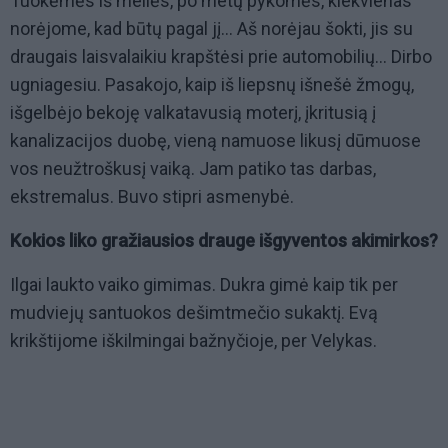
Tuokėmės iš meilės, po metų pykomės, kiekvienas
norėjome, kad būtų pagal jį... Aš norėjau šokti, jis su
draugais laisvalaikiu krapštėsi prie automobilių... Dirbo
ugniagesiu. Pasakojo, kaip iš liepsnų išnešė žmogų,
išgelbėjo bekoję valkatavusią moterį, įkritusią į
kanalizacijos duobę, vieną namuose likusį dūmuose
vos neužtroškusį vaiką. Jam patiko tas darbas,
ekstremalus. Buvo stipri asmenybė.
Kokios liko gražiausios drauge išgyventos akimirkos?
Ilgai laukto vaiko gimimas. Dukra gimė kaip tik per
mudviejų santuokos dešimtmečio sukaktį. Evą
krikštijome iškilmingai bažnyčioje, per Velykas.