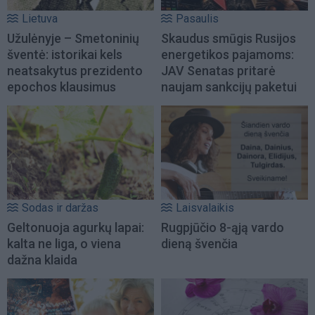
Lietuva
Pasaulis
Užulėnyje – Smetoninių
Skaudus smūgis Rusijos
šventė: istorikai kels
energetikos pajamoms:
neatsakytus prezidento
JAV Senatas pritarė
epochos klausimus
naujam sankcijų paketui
Sodas ir daržas
Laisvalaikis
Geltonuoja agurkų lapai:
Rugpjūčio 8-ąją vardo
kalta ne liga, o viena
dieną švenčia
dažna klaida