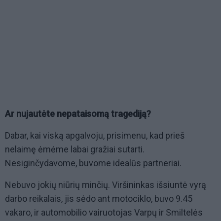
Ar nujautėte nepataisomą tragediją?
Dabar, kai viską apgalvoju, prisimenu, kad prieš
nelaimę ėmėme labai gražiai sutarti.
Nesiginčydavome, buvome idealūs partneriai.
Nebuvo jokių niūrių minčių. Viršininkas išsiuntė vyrą
darbo reikalais, jis sėdo ant motociklo, buvo 9.45
vakaro, ir automobilio vairuotojas Varpų ir Smiltelės