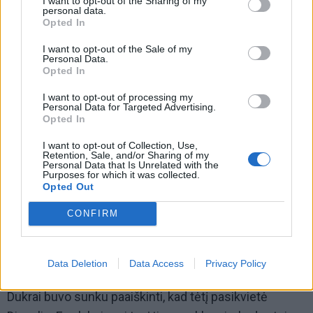
I want to opt-out of the Sharing of my
personal data.
Opted In
I want to opt-out of the Sale of my
Personal Data.
Opted In
I want to opt-out of processing my
Ilgai negalėjau patikėti. Sėdėjau, uždegusi žvakutę,
Personal Data for Targeted Advertising.
Opted In
žiūrėjau į jo veidą ir atsisakiau priimti, kas atsitiko.
I want to opt-out of Collection, Use,
Retention, Sale, and/or Sharing of my
Tik po laidotuvių imi suprasti, kad nesugrįš. Bet
Personal Data that Is Unrelated with the
Purposes for which it was collected.
žmogus staiga neišnyksta, jauti jį esant, gal ne fiziškai,
Opted Out
bet... Mintyse su juo šnekuosi. Visada sapnuoju jį
CONFIRM
prieš ypatingą gyvenimo įvykį. Tyli ir šypsosi.
Jausmai lieka. Myliu jį kaip mylėjusi. Ir suprantu, kad
Data Deletion
Data Access
Privacy Policy
nieko nepakeisiu.
Dukrai buvo sunku paaiškinti, kad tėtį pasikvietė