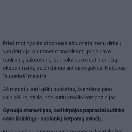
Prieš motinystės atostogas aštuonetą metų dirbau
vyrų kirpėja. Anuomet mano klientai pageidavo
tradicinių šukuosenų, sunkoka buvo rasti norinčių
eksperimentų su žirklėmis ant savo galvos. Nebuvau
"superinė" meistrė...
Aš mėgstu kurti gėlių puokštes, šventėms pinu
vainikėlius, stiklo inde kuriu smėlio kompozicijas...
Gyvuoja stereotipas, kad kirpėjos paprastai sutinka
savo išrinktąjį - nuolankų kerpamą avinėlį.
Mes su Vaidu augome viename miesto kvartale, bet