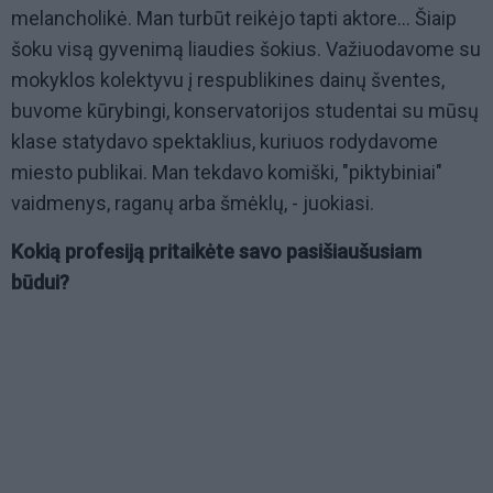
melancholikė. Man turbūt reikėjo tapti aktore... Šiaip
šoku visą gyvenimą liaudies šokius. Važiuodavome su
mokyklos kolektyvu į respublikines dainų šventes,
buvome kūrybingi, konservatorijos studentai su mūsų
klase statydavo spektaklius, kuriuos rodydavome
miesto publikai. Man tekdavo komiški, "piktybiniai"
vaidmenys, raganų arba šmėklų, - juokiasi.
Kokią profesiją pritaikėte savo pasišiaušusiam
būdui?