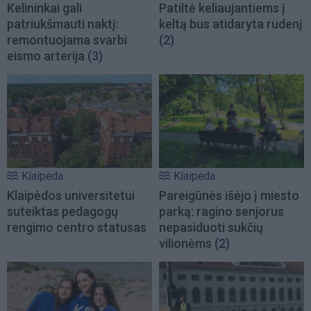
Kelininkai gali
Patiltė keliaujantiems į
patriukšmauti naktį:
keltą bus atidaryta rudenį
remontuojama svarbi
(2)
eismo arterija
(3)
Klaipėda
Klaipėda
Klaipėdos universitetui
Pareigūnės išėjo į miesto
suteiktas pedagogų
parką: ragino senjorus
rengimo centro statusas
nepasiduoti sukčių
vilionėms
(2)