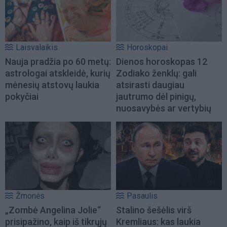
Laisvalaikis
Horoskopai
Nauja pradžia po 60 metų:
Dienos horoskopas 12
astrologai atskleidė, kurių
Zodiako ženklų: gali
mėnesių atstovų laukia
atsirasti daugiau
pokyčiai
jautrumo dėl pinigų,
nuosavybės ar vertybių
Žmonės
Pasaulis
„Zombė Angelina Jolie“
Stalino šešėlis virš
prisipažino, kaip iš tikrųjų
Kremliaus: kas laukia