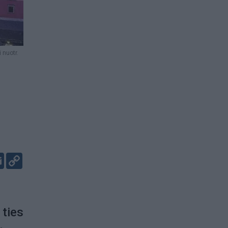
 nuotr.
er
kedIn
Email
Copy
Link
 ties