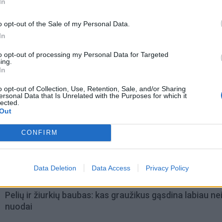
In
o opt-out of the Sale of my Personal Data.
In
to opt-out of processing my Personal Data for Targeted
ing.
In
o opt-out of Collection, Use, Retention, Sale, and/or Sharing
ersonal Data that Is Unrelated with the Purposes for which it
lected.
Out
omiausi
CONFIRM
Mirė garsi lietuvių aktorė: „Jos vaidmenys išliks Lietuv
teatro istorijoje“
Data Deletion
Data Access
Privacy Policy
Pelių ir žiurkių baubas: kas graužikus gąsdina labiau ne
nuodai