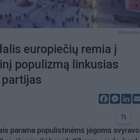
© Asociatyvi
dalis europiečių remia į
rinį populizmą linkusias
 partijas
Facebook
Messeng
Lin
ais parama populistinėms jėgoms svyravo