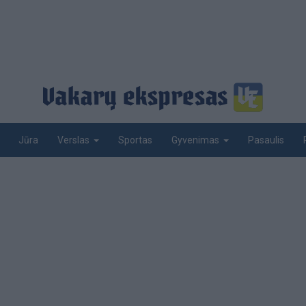
Jūra
Sportas
Pasaulis
Verslas
Gyvenimas