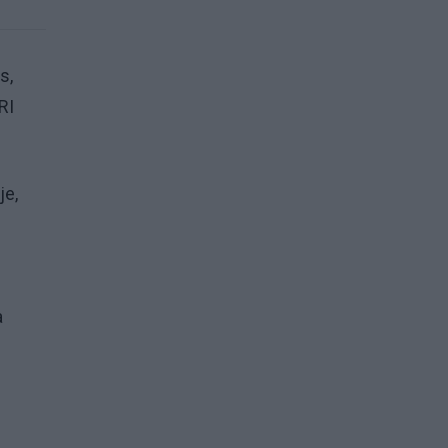
s,
RI
je,
a