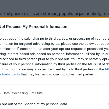
i, kad pasiekę šias aukštumas, populistai jau penketą me
to pavojus slypi tame, kad populistinės partijos vis dažni
Not Process My Personal Information
izmą, nes supriešinimo darbotvarkė reikalauja „griežtos ran
to opt-out of the sale, sharing to third parties, or processing of your per
, kol griežtoji ranka neatsigręžia prieš juos pačius”, –
formation for targeted advertising by us, please use the below opt-out s
r selection. Please note that after your opt-out request is processed y
komentuoja Lietuvos laisvosios rinkos instituto (LLRI)
eing interest-based ads based on personal information utilized by us or
Leontjeva.
disclosed to third parties prior to your opt-out. You may separately opt-
losure of your personal information by third parties on the IAB’s list of
. This information may also be disclosed by us to third parties on the
IA
os, jos teigimu, laukia ekonomikos. „Tyrimai rodo, kad
Participants
that may further disclose it to other third parties.
unkantis populistinių jėgų valdymas šalies ekonomikai gal
endrojo vidaus produkto praradimus.
l Data Processing Opt Outs
o opt-out of the Sharing of my personal data.