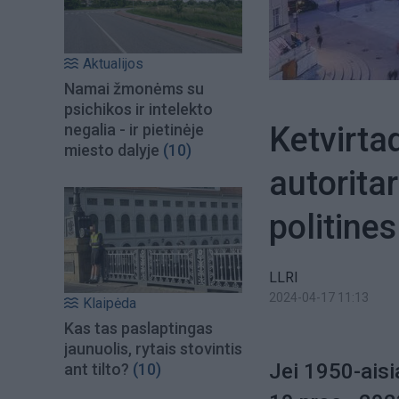
Aktualijos
Namai žmonėms su
psichikos ir intelekto
Ketvirta
negalia - ir pietinėje
miesto dalyje
(10)
autorita
politines
LLRI
2024-04-17 11:13
Klaipėda
Kas tas paslaptingas
jaunuolis, rytais stovintis
Jei 1950-aisi
ant tilto?
(10)