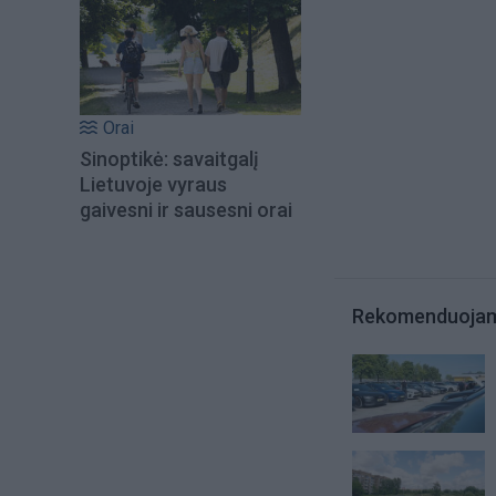
Orai
Sinoptikė: savaitgalį
Lietuvoje vyraus
gaivesni ir sausesni orai
Rekomenduoja