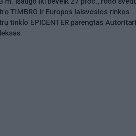
3 m. išaugo iki beveik 27 proc., rodo šved
ntro TIMBRO ir Europos laisvosios rinkos
ntrų tinklo EPICENTER parengtas Autoritar
deksas.