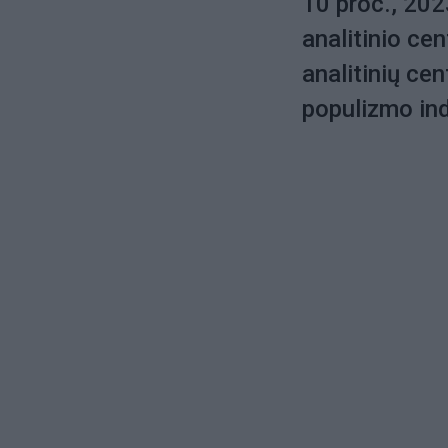
10 proc., 202
analitinio ce
analitinių ce
populizmo in