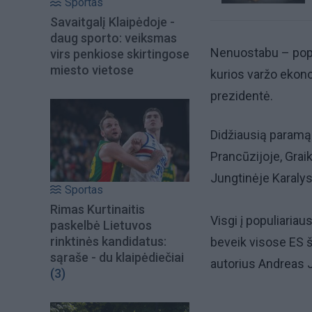
Sportas
Savaitgalį Klaipėdoje -
daug sporto: veiksmas
Nenuostabu – popul
virs penkiose skirtingose
miesto vietose
kurios varžo ekon
prezidentė.
Didžiausią paramą p
Prancūzijoje, Graik
Jungtinėje Karalys
Sportas
Rimas Kurtinaitis
Visgi į populiariau
paskelbė Lietuvos
rinktinės kandidatus:
beveik visose ES š
sąraše - du klaipėdiečiai
autorius Andreas 
(3)