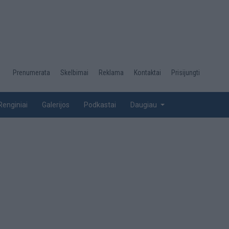
Desktop
Prenumerata
Skelbimai
Reklama
Kontaktai
Prisijungti
menu
top
Renginiai
Galerijos
Podkastai
Daugiau