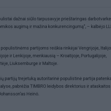
istai dažnai siūlo tarpusavyje prieštaringas darbotvarke
omikos augimą ir mažina konkurencingumą”, – kalbėjo LL
opulistinėms partijoms reiškia rinkėjai Vengrijoje, Italijo
ijoje ir Lenkijoje, menkiausią – Kroatijoje, Portugalijoje,
tėje, Liuksemburge ir Maltoje.
sių partijų trejetuką autoritarinė populistinė partija patenk
alyse, pabrėžia TIMBRO leidybos direktorius ir ataskaitos
Johansson’as Heinö.