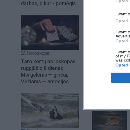
Opted 
darbas, o kur - pomėgis
I want t
Opted 
I want 
Advertis
Opted 
I want t
Horoskopai
of my P
was col
Taro kortų horoskopas
Opted 
rugpjūčio 8 dienai:
Mergelėms — ginčai,
Šiuo metu skait
Vėžiams — emocijos