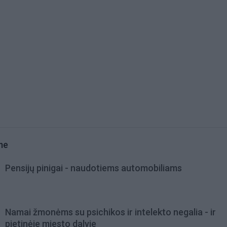
me
Pensijų pinigai - naudotiems automobiliams
Namai žmonėms su psichikos ir intelekto negalia - ir
pietinėje miesto dalyje