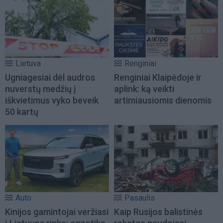
Lietuva
Renginiai
Ugniagesiai dėl audros
Renginiai Klaipėdoje ir
nuverstų medžių į
aplink: ką veikti
iškvietimus vyko beveik
artimiausiomis dienomis
50 kartų
Auto
Pasaulis
Kinijos gamintojai veržiasi
Kaip Rusijos balistinės