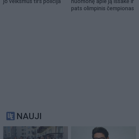
jo veiksmus tirs policija
nuomonę apie ją išsakė ir
pats olimpinis čempionas
NAUJI