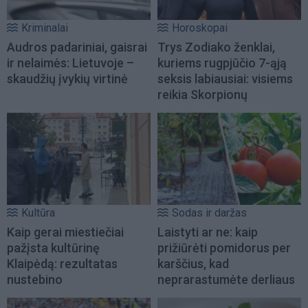
Kriminalai
Horoskopai
Audros padariniai, gaisrai
Trys Zodiako ženklai,
ir nelaimės: Lietuvoje –
kuriems rugpjūčio 7-ąją
skaudžių įvykių virtinė
seksis labiausiai: visiems
reikia Skorpionų
Kultūra
Sodas ir daržas
Kaip gerai miestiečiai
Laistyti ar ne: kaip
pažįsta kultūrinę
prižiūrėti pomidorus per
Klaipėdą: rezultatas
karščius, kad
nustebino
neprarastumėte derliaus