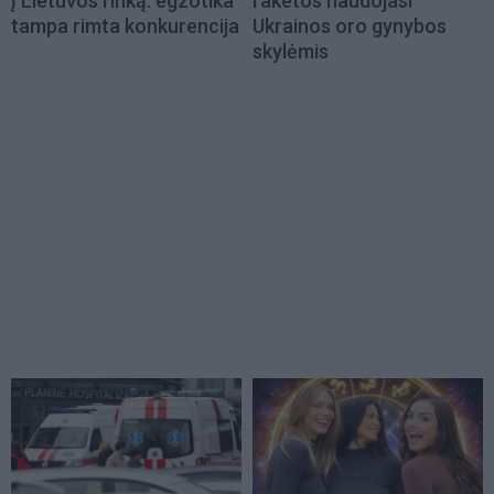
į Lietuvos rinką: egzotika
raketos naudojasi
tampa rimta konkurencija
Ukrainos oro gynybos
skylėmis