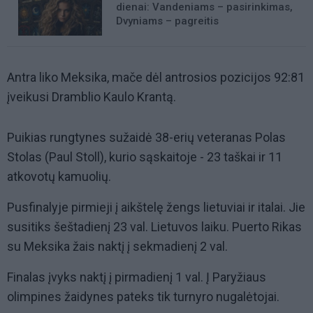
dienai: Vandeniams – pasirinkimas,
Dvyniams – pagreitis
Antra liko Meksika, mače dėl antrosios pozicijos 92:81
įveikusi Dramblio Kaulo Krantą.
Puikias rungtynes sužaidė 38-erių veteranas Polas
Stolas (Paul Stoll), kurio sąskaitoje - 23 taškai ir 11
atkovotų kamuolių.
Pusfinalyje pirmieji į aikštelę žengs lietuviai ir italai. Jie
susitiks šeštadienį 23 val. Lietuvos laiku. Puerto Rikas
su Meksika žais naktį į sekmadienį 2 val.
Finalas įvyks naktį į pirmadienį 1 val. Į Paryžiaus
olimpines žaidynes pateks tik turnyro nugalėtojai.