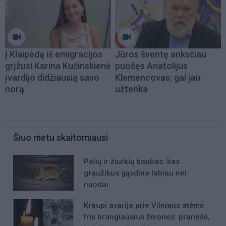
Į Klaipėdą iš emigracijos
Jūros šventę anksčiau
grįžusi Karina Kučinskienė
puošęs Anatolijus
įvardijo didžiausią savo
Klemencovas: gal jau
norą
užtenka
Šiuo metu skaitomiausi
Pelių ir žiurkių baubas: kas
graužikus gąsdina labiau nei
nuodai
Kraupi avarija prie Vilniaus atėmė
tris brangiausius žmones: pranešė,