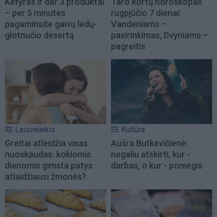
Kefyras ir dar 3 produktai
Taro kortų horoskopas
– per 5 minutes
rugpjūčio 7 dienai:
pagaminsite gaivų ledų-
Vandeniams –
glotnučio desertą
pasirinkimas, Dvyniams –
pagreitis
Laisvalaikis
Kultūra
Greitai atleidžia visas
Aušra Butkevičienė:
nuoskaudas: kokiomis
negaliu atskirti, kur -
dienomis gimsta patys
darbas, o kur - pomėgis
atlaidžiausi žmonės?