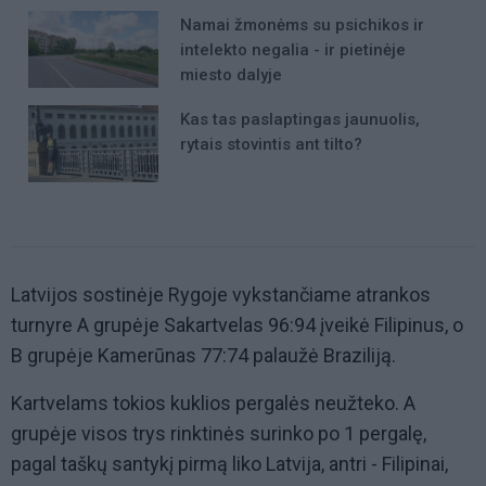
Namai žmonėms su psichikos ir
intelekto negalia - ir pietinėje
miesto dalyje
Kas tas paslaptingas jaunuolis,
rytais stovintis ant tilto?
Latvijos sostinėje Rygoje vykstančiame atrankos
turnyre A grupėje Sakartvelas 96:94 įveikė Filipinus, o
B grupėje Kamerūnas 77:74 palaužė Braziliją.
Kartvelams tokios kuklios pergalės neužteko. A
grupėje visos trys rinktinės surinko po 1 pergalę,
pagal taškų santykį pirmą liko Latvija, antri - Filipinai,