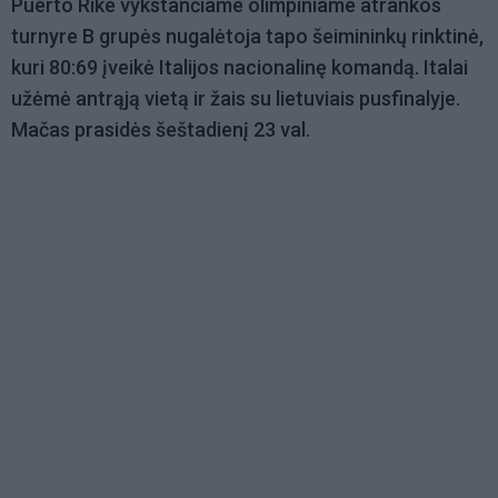
Puerto Rike vykstančiame olimpiniame atrankos
turnyre B grupės nugalėtoja tapo šeimininkų rinktinė,
kuri 80:69 įveikė Italijos nacionalinę komandą. Italai
užėmė antrąją vietą ir žais su lietuviais pusfinalyje.
Mačas prasidės šeštadienį 23 val.