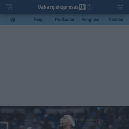
Pereiti
į
pagrindinį
Mobile
Nauji
Podkastai
Renginiai
Vaizdai
turinį
menu
bottom