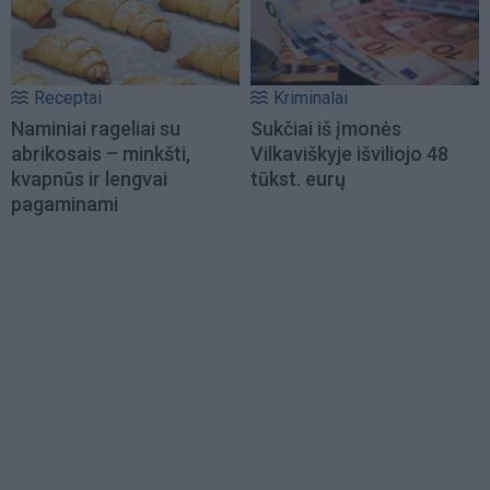
Receptai
Kriminalai
Naminiai rageliai su
Sukčiai iš įmonės
abrikosais – minkšti,
Vilkaviškyje išviliojo 48
kvapnūs ir lengvai
tūkst. eurų
pagaminami