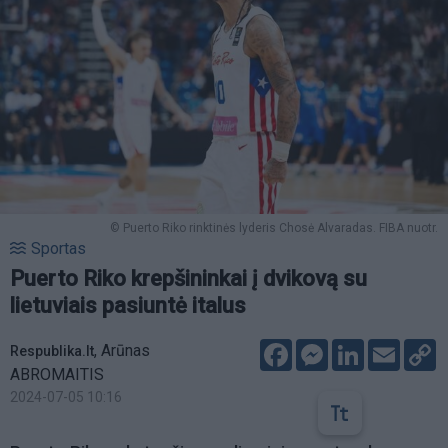
© Puerto Riko rinktinės lyderis Chosė Alvaradas. FIBA nuotr.
Sportas
Puerto Riko krepšininkai į dvikovą su
lietuviais pasiuntė italus
Facebook
Messenger
LinkedIn
Email
C
,
Arūnas
Respublika.lt
L
ABROMAITIS
2024-07-05 10:16