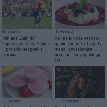
Sportas
Receptai
Vilniaus „Žalgiris“
Kai manų košė pabosta,
kapituliavo prieš „Hajduk“
gaminu bubertą: tie patys
– praleido net penkis
manai, bet tekstūra
įvarčius
primena lengvą pudingą
(1)
Receptai
Horoskopai