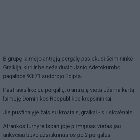
B grupę laimėjo antrąją pergalę pasiekusi šeimininkė
Graikija, kuri ir be nežaidusio Janio Adetokumbo
pagalbos 93:71 sudorojo Egiptą.
Pastrasis liko be pergalių, o antrąją vietą užėmė kartą
laimėję Dominikos Respublikos krepšininkai.
Jie pusfinalyje žais su kroatais, graikai - su slovėnais.
Atrankos turnyre Ispanijoje pirmąsias vietas jau
anksčiau buvo užsitikrinusios po 2 pergales