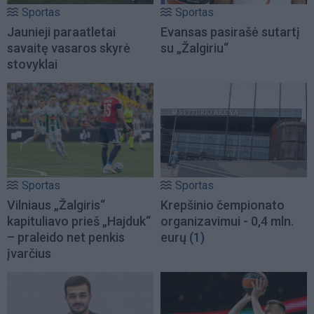
Sportas
Sportas
Jaunieji paraatletai
Evansas pasirašė sutartį
savaitę vasaros skyrė
su „Žalgiriu“
stovyklai
Sportas
Sportas
Vilniaus „Žalgiris“
Krepšinio čempionato
kapituliavo prieš „Hajduk“
organizavimui - 0,4 mln.
– praleido net penkis
eurų
(1)
įvarčius