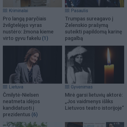
Kriminalai
Pasaulis
Pro langą paryčiais
Trumpas sureagavo į
žvilgtelėjęs vyras
Zelenskio prašymą
nustėro: žmona kieme
suteikti papildomą karinę
virto gyvu fakelu
(1)
pagalbą
Lietuva
Gyvenimas
Čmilytė-Nielsen
Mirė garsi lietuvių aktorė:
neatmeta idėjos
„Jos vaidmenys išliks
kandidatuoti į
Lietuvos teatro istorijoje“
prezidentus
(6)