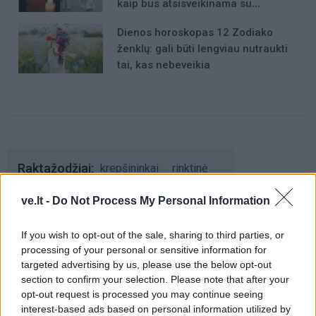
kaip bus atsisveikinama su
mergaite, jos mama ir močiute
Dienos horoskopas 12 Zodiako
ženklų: gali būti lengviau nutraukti
tai, kas nebeveikia
Raktažodžiai
krepšininkai
rinktinė
ve.lt -
Do Not Process My Personal Information
Komentarai
If you wish to opt-out of the sale, sharing to third parties, or
processing of your personal or sensitive information for
targeted advertising by us, please use the below opt-out
section to confirm your selection. Please note that after your
Rašyti komentarą
opt-out request is processed you may continue seeing
interest-based ads based on personal information utilized by
Jūsų vardas