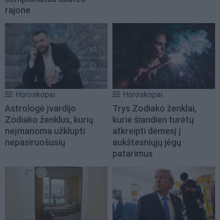
rajone
Horoskopai
Horoskopai
Astrologė įvardijo
Trys Zodiako ženklai,
Zodiako ženklus, kurių
kurie šiandien turėtų
neįmanoma užklupti
atkreipti dėmesį į
nepasiruošusių
aukštesniųjų jėgų
patarimus