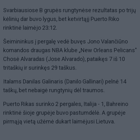
Svarbiausiose B grupės rungtynėse rezultatas po trijų
kėlinių dar buvo lygus, bet ketvirtąjį Puerto Riko
rinktinė laimėjo 23:12.
Šeimininkus į pergalę vedė buvęs Jono Valančiūno
komandos draugas NBA klube „New Orleans Pelicans"
Chosė Alvaradas (Jose Alvarado), pataikęs 7 iš 10
tritaškių ir surinkęs 29 taškus.
Italams Danilas Galinaris (Danilo Gallinari) pelnė 14
taškų, bet nebaigė rungtynių dėl traumos.
Puerto Rikas surinko 2 pergales, Italija - 1, Bahreino
rinktinė šioje grupėje buvo pastumdėlė. A grupėje
pirmąją vietą užėmė dukart laimėjusi Lietuva.