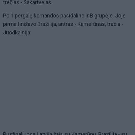
trečias - Sakartvelas.
Po 1 pergalę komandos pasidalino ir B grupėje. Joje
pirma finišavo Brazilija, antras - Kamerūnas, trečia -
Juodkalnija.
Pusfinaliuose Latvija žais su Kamerūnu, Brazilija - su