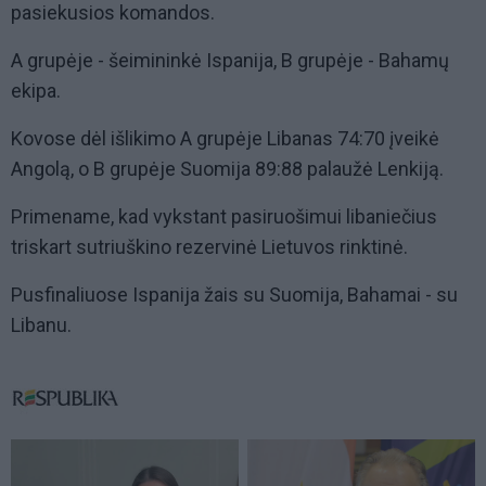
pasiekusios komandos.
A grupėje - šeimininkė Ispanija, B grupėje - Bahamų
ekipa.
Kovose dėl išlikimo A grupėje Libanas 74:70 įveikė
Angolą, o B grupėje Suomija 89:88 palaužė Lenkiją.
Primename, kad vykstant pasiruošimui libaniečius
triskart sutriuškino rezervinė Lietuvos rinktinė.
Pusfinaliuose Ispanija žais su Suomija, Bahamai - su
Libanu.