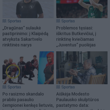
Sportas
Sportas
„Dragūnas“ sulaukė
Problemos tęsiasi:
pastiprinimo: į Klaipėdą
iškritus Butkevičiui, į
atvyksta Sakartvelo
rinktinę kviečiamas
rinktinės narys
„Juventus“ puolėjas
Sportas
Sportas
Po rasizmo skandalo
Aiškėja Modesto
prabilo pasaulio
Paulausko skulptūros
čempionei kenkęs lietuvis,
pastatymo data: