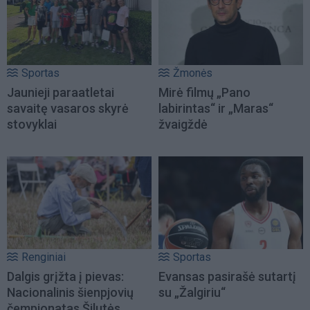
Sportas
Žmonės
Jaunieji paraatletai
Mirė filmų „Pano
savaitę vasaros skyrė
labirintas“ ir „Maras“
stovyklai
žvaigždė
Renginiai
Sportas
Dalgis grįžta į pievas:
Evansas pasirašė sutartį
Nacionalinis šienpjovių
su „Žalgiriu“
čempionatas Šilutės