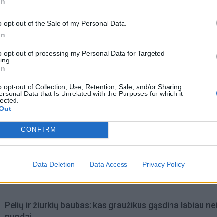
In
o opt-out of the Sale of my Personal Data.
In
to opt-out of processing my Personal Data for Targeted
ing.
In
o opt-out of Collection, Use, Retention, Sale, and/or Sharing
ersonal Data that Is Unrelated with the Purposes for which it
lected.
Out
CONFIRM
omiausi
Negrįžo iš Jūros šventės: artimieji laukė dvi savaites
Data Deletion
Data Access
Privacy Policy
Pelių ir žiurkių baubas: kas graužikus gąsdina labiau ne
nuodai