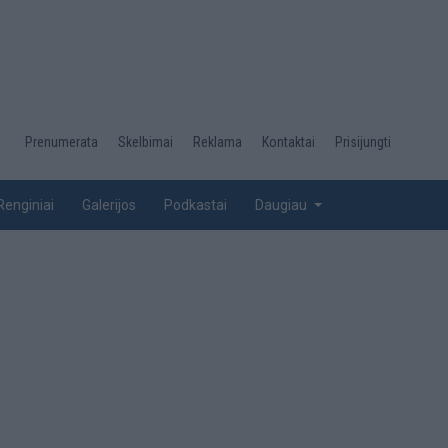
Desktop
Prenumerata
Skelbimai
Reklama
Kontaktai
Prisijungti
menu
top
Renginiai
Galerijos
Podkastai
Daugiau