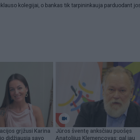
riklauso kolegijai, o bankas tik tarpininkauja parduodant jo
acijos grįžusi Karina
Jūros šventę anksčiau puošęs
jo didžiausią savo
Anatolijus Klemencovas: gal jau