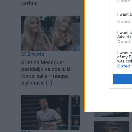
Opted 
serbus
I want t
Opted 
I want 
Advertis
Opted 
I want t
Žmonės
of my P
was col
Kristina Meseguer
Opted 
pasidalijo vaizdeliu iš
lovos: šalia – naujas
mylimasis
(1)
Šiuo metu skait