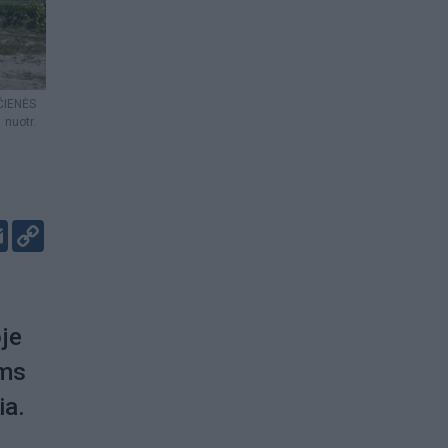
IČIENĖS
nuotr.
er
kedIn
Email
Copy
Link
oje
ems
ia.