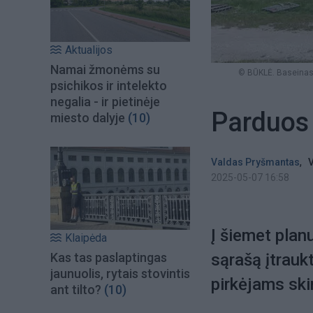
Aktualijos
Namai žmonėms su
© BŪKLĖ. Baseinas 
psichikos ir intelekto
negalia - ir pietinėje
Parduos
miesto dalyje
(10)
,
Valdas Pryšmantas
V
2025-05-07 16:58
Į šiemet plan
Klaipėda
Kas tas paslaptingas
sąrašą įtrau
jaunuolis, rytais stovintis
pirkėjams skir
ant tilto?
(10)