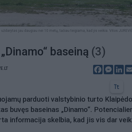
uždarytas jau daugiau nei 10 metų, tačiau teigiama, kad jis veikia. Vitos JUREV
 „Dinamo“ baseiną
(3)
Facebook
Messeng
Lin
E.LT
uojamų parduoti valstybinio turto Klaipėd
ktas buvęs baseinas „Dinamo“. Potenciali
ta informacija skelbia, kad jis vis dar veik