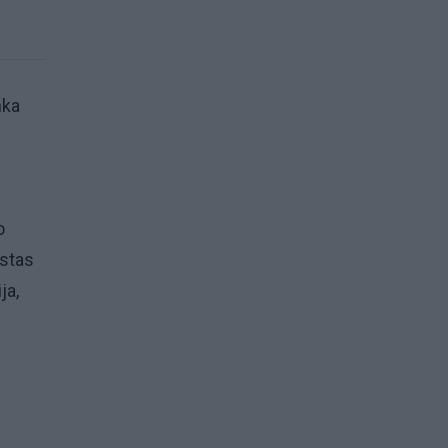
nka
o
istas
ja,