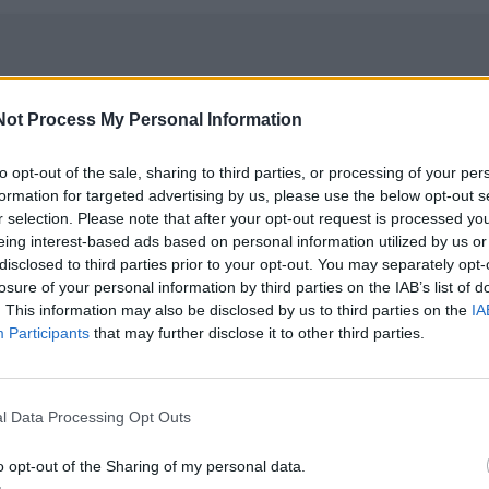
inamo“ baseinas laikomas vienu iš
Not Process My Personal Information
ių šiemet parduodamų objektų.
to opt-out of the sale, sharing to third parties, or processing of your per
formation for targeted advertising by us, please use the below opt-out s
r selection. Please note that after your opt-out request is processed y
eing interest-based ads based on personal information utilized by us or
disclosed to third parties prior to your opt-out. You may separately opt-
losure of your personal information by third parties on the IAB’s list of
ojamojo turto kaina bus nustatyta po individualaus jo įvert
. This information may also be disclosed by us to third parties on the
IA
Participants
that may further disclose it to other third parties.
einas įtrauktas į įdomiausių šiais metais Turto banko
alyje, šie objektai skirti investicijoms, verslui, asmeninė
l Data Processing Opt Outs
o opt-out of the Sharing of my personal data.