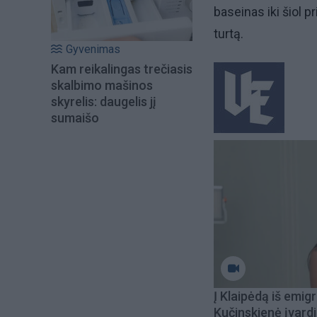
baseinas iki šiol p
turtą.
Gyvenimas
Kam reikalingas trečiasis
skalbimo mašinos
skyrelis: daugelis jį
sumaišo
Į Klaipėdą iš emigr
Kučinskienė įvardi