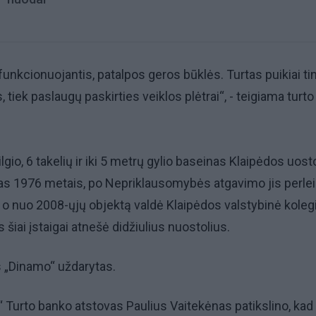
funkcionuojantis, patalpos geros būklės. Turtas puikiai ti
tiek paslaugų paskirties veiklos plėtrai“, - teigiama turto
gio, 6 takelių ir iki 5 metrų gylio baseinas Klaipėdos uost
as 1976 metais, po Nepriklausomybės atgavimo jis perle
, o nuo 2008-ųjų objektą valdė Klaipėdos valstybinė kolegi
s šiai įstaigai atnešė didžiulius nuostolius.
s „Dinamo“ uždarytas.
 Turto banko atstovas Paulius Vaitekėnas patikslino, kad