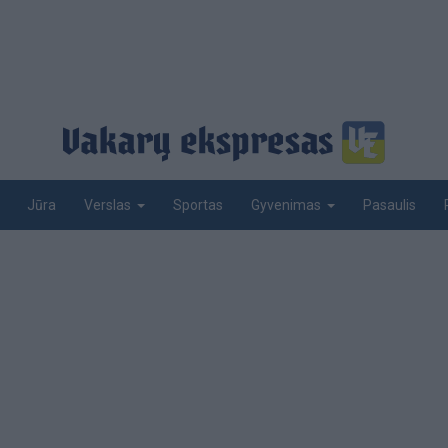
Jūra
Sportas
Pasaulis
Verslas
Gyvenimas