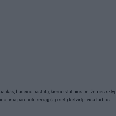
 bankas, baseino pastatą, kiemo statinius bei žemės sklyp
uojama parduoti trečiąjį šių metų ketvirtį - visa tai bus
.