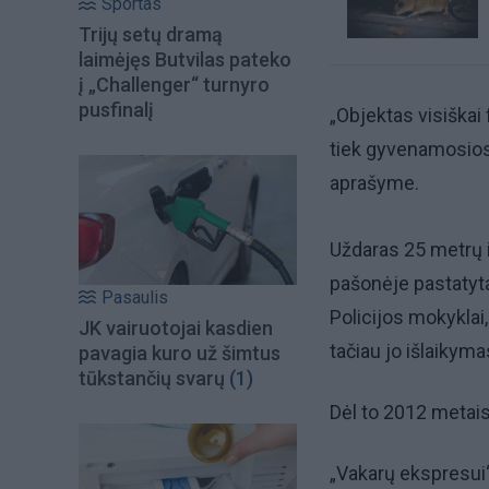
Sportas
Trijų setų dramą
laimėjęs Butvilas pateko
į „Challenger“ turnyro
pusfinalį
„Objektas visiškai 
tiek gyvenamosios, 
aprašyme.
Uždaras 25 metrų il
pašonėje pastatyt
Pasaulis
Policijos mokyklai
JK vairuotojai kasdien
tačiau jo išlaikyma
pavagia kuro už šimtus
tūkstančių svarų
(1)
Dėl to 2012 metai
„Vakarų ekspresui“