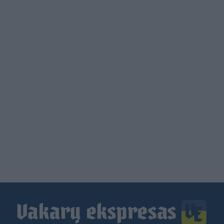
Load
More