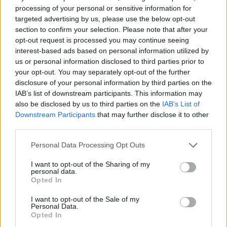
processing of your personal or sensitive information for
Klaipėda
2020-06-10 11:00
targeted advertising by us, please use the below opt-out
section to confirm your selection. Please note that after your
Optimizmo šiam vasaros sezonui pajūryje
opt-out request is processed you may continue seeing
įpūs naujos „Meridiano“ burės
interest-based ads based on personal information utilized by
us or personal information disclosed to third parties prior to
your opt-out. You may separately opt-out of the further
disclosure of your personal information by third parties on the
IAB’s list of downstream participants. This information may
also be disclosed by us to third parties on the
IAB’s List of
Downstream Participants
that may further disclose it to other
third parties.
Personal Data Processing Opt Outs
I want to opt-out of the Sharing of my
personal data.
Opted In
I want to opt-out of the Sale of my
Personal Data.
Klaipėda
2019-07-26 19:01
Opted In