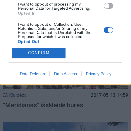
"Meridianui" - ypatingas įvertinimas
I want to opt-out of processing my
Personal Data for Targeted Advertising.
Opted In
I want to opt-out of Collection, Use,
Retention, Sale, and/or Sharing of my
Personal Data that Is Unrelated with the
Purposes for which it was collected.
Opted Out
CONFIRM
Data Deletion
Data Access
Privacy Policy
Klaipėda
2017-05-13 14:59
"Meridianas" išskleidė bures