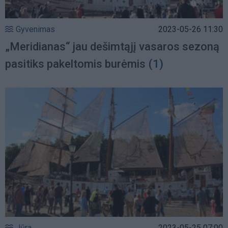
Gyvenimas
2023-05-26 11:30
„Meridianas“ jau dešimtąjį vasaros sezoną
pasitiks pakeltomis burėmis
(1)
Jūra
2023-05-25 07:00