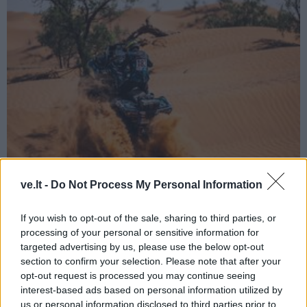
Sportas
2024-10-08 21:28
ve.lt -
Do Not Process My Personal Information
Gera ir greita diena Maroke: teko gelbėti
If you wish to opt-out of the sale, sharing to third parties, or
varžovą
processing of your personal or sensitive information for
targeted advertising by us, please use the below opt-out
section to confirm your selection. Please note that after your
opt-out request is processed you may continue seeing
interest-based ads based on personal information utilized by
us or personal information disclosed to third parties prior to