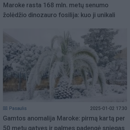
Maroke rasta 168 mln. metų senumo
žolėdžio dinozauro fosilija: kuo ji unikali
Pasaulis
2025-01-02 17:30
Gamtos anomalija Maroke: pirmą kartą per
50 metų gatves ir palmes padengė sniegas