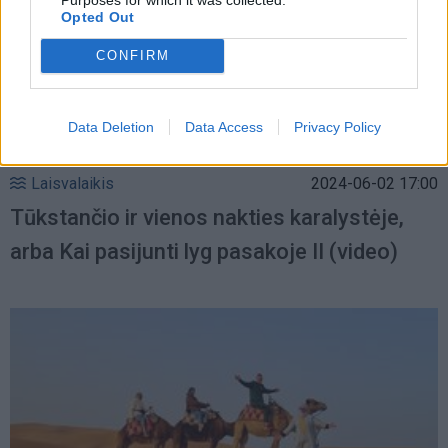
Opted Out
CONFIRM
Data Deletion
Data Access
Privacy Policy
Laisvalaikis
2024-06-02 17:00
Tūkstančio ir vienos nakties karalystėje,
arba Kai pasijunti lyg pasakoje II (video)