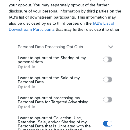
your opt-out. You may separately opt-out of the further
disclosure of your personal information by third parties on the
IAB’s list of downstream participants. This information may
also be disclosed by us to third parties on the
IAB’s List of
Downstream Participants
that may further disclose it to other
third parties.
Personal Data Processing Opt Outs
I want to opt-out of the Sharing of my
Pasaulis
2024-09-07 17:14
personal data.
Opted In
Ar Žemėje bus gyventojų po 250 milijonų
I want to opt-out of the Sale of my
metų: mokslininkai rodo, kaip atrodys
Personal Data.
Opted In
planeta
(5)
I want to opt-out of processing my
Personal Data for Targeted Advertising.
Opted In
I want to opt-out of Collection, Use,
Retention, Sale, and/or Sharing of my
Personal Data that Is Unrelated with the
Purposes for which it was collected.