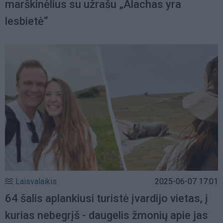
marškinėlius su užrašu „Alachas yra
lesbietė“
Laisvalaikis
2025-06-07 17:01
64 šalis aplankiusi turistė įvardijo vietas, į
kurias nebegrįš - daugelis žmonių apie jas