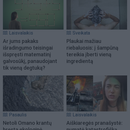
Laisvalaikis
Sveikata
Ar jums pakaks
Plaukai mažiau
išradingumo teisingai
riebaluosis: į šampūną
išspręsti matematinį
tereikia įberti vieną
galvosūkį, panaudojant
ingredientą
tik vieną degtuką?
Pasaulis
Laisvalaikis
Netoli Omano krantų
Aiškiaregės pranašystė:
bręsta ekologinė
numatė katastrofišką