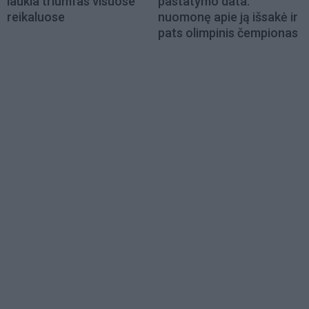
laukia triumfas visuose
pastatymo data:
reikaluose
nuomonę apie ją išsakė ir
pats olimpinis čempionas
Load
More