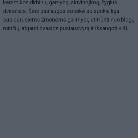
keramikos dirbinių gamybą, siuvinėjimą, žygius
dviračiais. Šios paslaugos suteikė su sunkia liga
susidūrusiems žmonėms galimybę atitrūkti nuo blogų
minčių, atgauti dvasios pusiausvyrą ir išsaugoti viltį.