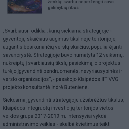
ženklų: svarbu neperžengti savo
galimybių ribos
„Svarbiausi rodikliai, kurių siekiama strategijoje -
gyventojų skaičiaus augimas tikslinėje teritorijoje,
augantis besikuriančių verslų skaičius, populiarėjanti
savanorystė. Strategijoje buvo numatyta 12 veiksmų,
nukreiptų į svarbiausių tikslų pasiekimą, o projektus
turėjo įgyvendinti bendruomenės, nevyriausybinės ir
verslo organizacijos“, - pasakojo Klaipėdos IIT VVG
projekto konsultantė Indrė Butenienė.
Siekdama įgyvendinti strategijoje užsibrėžtus tikslus,
Klaipėdos integruotų investicijų teritorijos vietos
veiklos grupė 2017-2019 m. intensyviai vykdė
administravimo veiklas - skelbė kvietimus teikti