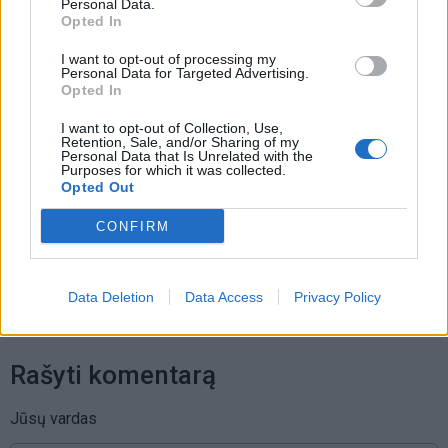
Personal Data.
Dingo ne tik banko kortelė: ištuštėjo
Opted In
ir banko sąskaita
I want to opt-out of processing my
Personal Data for Targeted Advertising.
Opted In
I want to opt-out of Collection, Use,
Retention, Sale, and/or Sharing of my
Personal Data that Is Unrelated with the
Purposes for which it was collected.
Opted Out
Raktažodžiai
bendruomenės
CONFIRM
Komentarai
Data Deletion
Data Access
Privacy Policy
Rašyti komentarą
Jūsų vardas