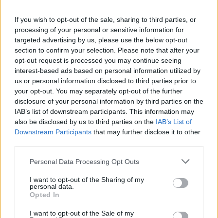
If you wish to opt-out of the sale, sharing to third parties, or
processing of your personal or sensitive information for
Į Klaipėdą iš emigracijos
Jūros šventę anksčiau
targeted advertising by us, please use the below opt-out
grįžusi Karina Kučinskienė
puošęs Anatolijus
section to confirm your selection. Please note that after your
įvardijo didžiausią savo
Klemencovas: gal jau
opt-out request is processed you may continue seeing
norą
užtenka
interest-based ads based on personal information utilized by
us or personal information disclosed to third parties prior to
your opt-out. You may separately opt-out of the further
disclosure of your personal information by third parties on the
IAB’s list of downstream participants. This information may
Šiuo metu skaitomiausi
also be disclosed by us to third parties on the
IAB’s List of
Downstream Participants
that may further disclose it to other
Trijų Zodiako ženklų jau
third parties.
artimiausiomis dienomis laukia
Personal Data Processing Opt Outs
triumfas visuose reikaluose
I want to opt-out of the Sharing of my
Šie Zodiako ženklai pagaliau
personal data.
pasieks proveržį, kurio taip ilgai
Opted In
laukė
I want to opt-out of the Sale of my