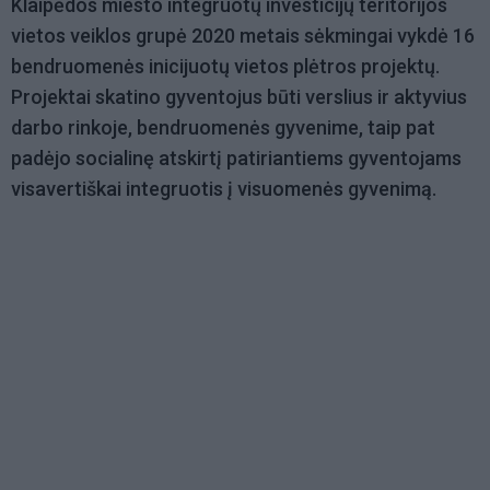
Klaipėdos miesto integruotų investicijų teritorijos
vietos veiklos grupė 2020 metais sėkmingai vykdė 16
bendruomenės inicijuotų vietos plėtros projektų.
Projektai skatino gyventojus būti verslius ir aktyvius
darbo rinkoje, bendruomenės gyvenime, taip pat
padėjo socialinę atskirtį patiriantiems gyventojams
visavertiškai integruotis į visuomenės gyvenimą.