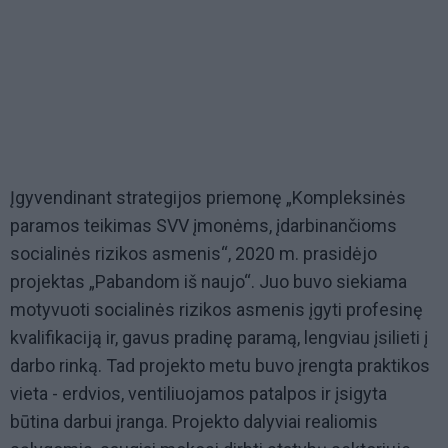
Įgyvendinant strategijos priemonę „Kompleksinės
paramos teikimas SVV įmonėms, įdarbinančioms
socialinės rizikos asmenis“, 2020 m. prasidėjo
projektas „Pabandom iš naujo“. Juo buvo siekiama
motyvuoti socialinės rizikos asmenis įgyti profesinę
kvalifikaciją ir, gavus pradinę paramą, lengviau įsilieti į
darbo rinką. Tad projekto metu buvo įrengta praktikos
vieta - erdvios, ventiliuojamos patalpos ir įsigyta
būtina darbui įranga. Projekto dalyviai realiomis