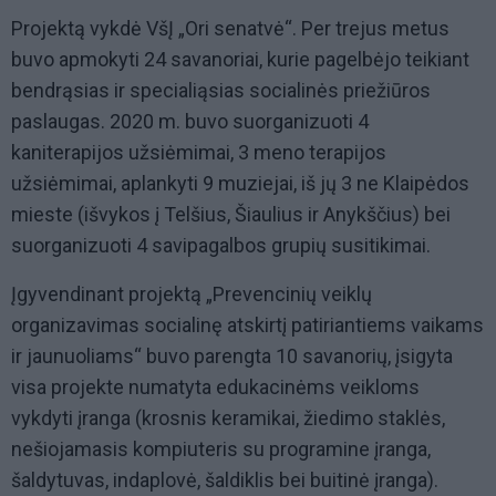
Projektą vykdė VšĮ „Ori senatvė“. Per trejus metus
buvo apmokyti 24 savanoriai, kurie pagelbėjo teikiant
bendrąsias ir specialiąsias socialinės priežiūros
paslaugas. 2020 m. buvo suorganizuoti 4
kaniterapijos užsiėmimai, 3 meno terapijos
užsiėmimai, aplankyti 9 muziejai, iš jų 3 ne Klaipėdos
mieste (išvykos į Telšius, Šiaulius ir Anykščius) bei
suorganizuoti 4 savipagalbos grupių susitikimai.
Įgyvendinant projektą „Prevencinių veiklų
organizavimas socialinę atskirtį patiriantiems vaikams
ir jaunuoliams“ buvo parengta 10 savanorių, įsigyta
visa projekte numatyta edukacinėms veikloms
vykdyti įranga (krosnis keramikai, žiedimo staklės,
nešiojamasis kompiuteris su programine įranga,
šaldytuvas, indaplovė, šaldiklis bei buitinė įranga).