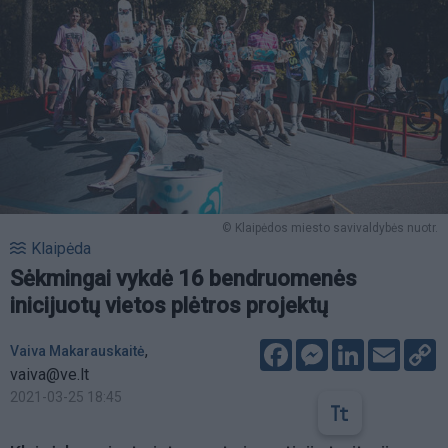
© Klaipėdos miesto savivaldybės nuotr.
Klaipėda
Sėkmingai vykdė 16 bendruomenės
inicijuotų vietos plėtros projektų
Facebook
Messenger
LinkedIn
Email
C
,
Vaiva Makarauskaitė
L
vaiva@ve.lt
2021-03-25 18:45