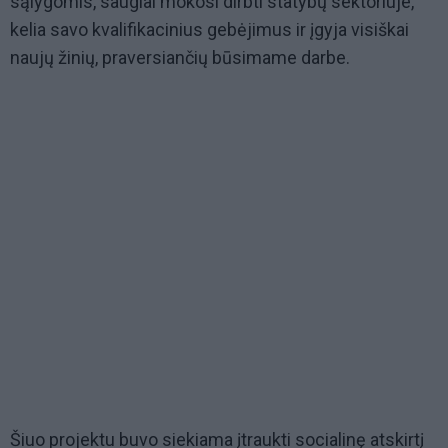
sąlygomis, saugiai mokosi dirbti statybų sektoriuje,
kelia savo kvalifikacinius gebėjimus ir įgyja visiškai
naujų žinių, praversiančių būsimame darbe.
Šiuo projektu buvo siekiama įtraukti socialinę atskirtį