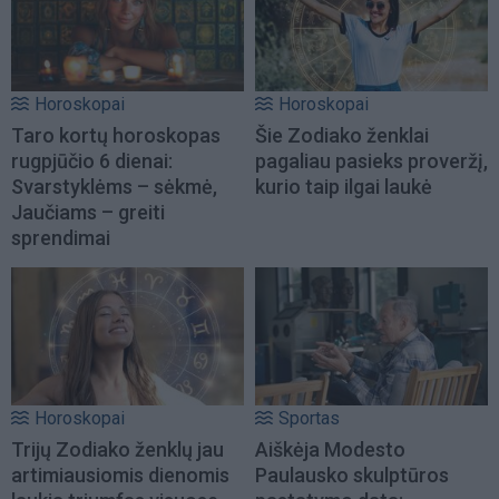
Horoskopai
Horoskopai
Taro kortų horoskopas
Šie Zodiako ženklai
rugpjūčio 6 dienai:
pagaliau pasieks proveržį,
Svarstyklėms – sėkmė,
kurio taip ilgai laukė
Jaučiams – greiti
sprendimai
Horoskopai
Sportas
Trijų Zodiako ženklų jau
Aiškėja Modesto
artimiausiomis dienomis
Paulausko skulptūros