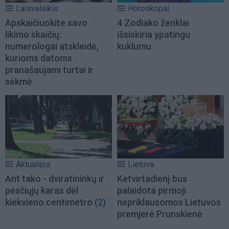
Laisvalaikis
Horoskopai
Apskaičiuokite savo
4 Zodiako ženklai
likimo skaičių:
išsiskiria ypatingu
numerologai atskleidė,
kuklumu
kurioms datoms
pranašaujami turtai ir
sėkmė
Aktualijos
Lietuva
Ant tako - dviratininkų ir
Ketvirtadienį bus
pėsčiųjų karas dėl
palaidota pirmoji
kiekvieno centimetro
(2)
nepriklausomos Lietuvos
premjerė Prunskienė