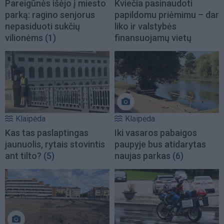
Pareigūnės išėjo į miesto
Kviečia pasinaudoti
parką: ragino senjorus
papildomu priėmimu – dar
nepasiduoti sukčių
liko ir valstybės
vilionėms
(1)
finansuojamų vietų
Klaipėda
Klaipėda
Kas tas paslaptingas
Iki vasaros pabaigos
jaunuolis, rytais stovintis
paupyje bus atidarytas
ant tilto?
(5)
naujas parkas
(6)