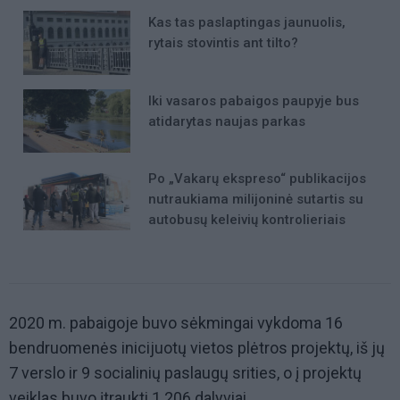
Kas tas paslaptingas jaunuolis,
rytais stovintis ant tilto?
Iki vasaros pabaigos paupyje bus
atidarytas naujas parkas
Po „Vakarų ekspreso“ publikacijos
nutraukiama milijoninė sutartis su
autobusų keleivių kontrolieriais
2020 m. pabaigoje buvo sėkmingai vykdoma 16
bendruomenės inicijuotų vietos plėtros projektų, iš jų
7 verslo ir 9 socialinių paslaugų srities, o į projektų
veiklas buvo įtraukti 1 206 dalyviai.