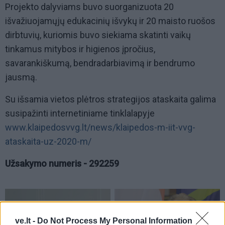
Projekto dalyviams buvo suorganizuota 20
išvažiuojamųjų edukacinių išvykų ir 20 maisto ruošos
dirbtuvių, kuriomis buvo siekiama skatinti vaikų
tinkamus mitybos ir higienos įpročius,
savarankiškumą, bendradarbiavimą ir bendrumo
jausmą.
Su išsamia vietos plėtros strategijos ataskaita galima
susipažinti internetiniame tinklalapyje
www.klaipedosvvg.lt/news/klaipedos-m-iit-vvg-
ataskaita-uz-2020-m/
Užsakymo numeris - 292259
ve.lt -
Do Not Process My Personal Information