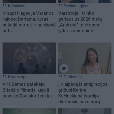
Kriminalai
Technologijos
Kraupi tragedija Varėnos
Vartotojai išrinko
rajone: įtariama, vyras
geriausius 2026 metų
nužudė moterį ir nusišovė
„Android“ telefonus:
pats
lyderis nustebino
Horoskopai
Podkastai
Virš Žemės patekėjo
Į Klaipėdą iš emigracijos
Briedžio Pilnatis: kaip ji
grįžusi Karina
paveiks Zodiako ženklus
Kučinskienė įvardijo
didžiausią savo norą