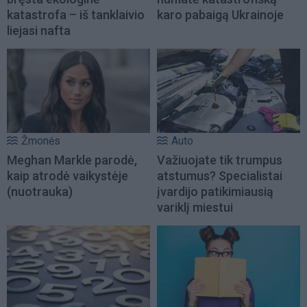
katastrofa – iš tanklaivio
karo pabaigą Ukrainoje
liejasi nafta
Žmonės
Auto
Meghan Markle parodė,
Važiuojate tik trumpus
kaip atrodė vaikystėje
atstumus? Specialistai
(nuotrauka)
įvardijo patikimiausią
variklį miestui