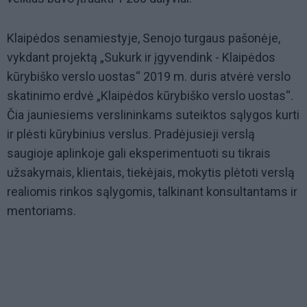
Klaipėdos senamiestyje, Senojo turgaus pašonėje,
vykdant projektą „Sukurk ir įgyvendink - Klaipėdos
kūrybiško verslo uostas“ 2019 m. duris atvėrė verslo
skatinimo erdvė „Klaipėdos kūrybiško verslo uostas“.
Čia jauniesiems verslininkams suteiktos sąlygos kurti
ir plėsti kūrybinius verslus. Pradėjusieji verslą
saugioje aplinkoje gali eksperimentuoti su tikrais
užsakymais, klientais, tiekėjais, mokytis plėtoti verslą
realiomis rinkos sąlygomis, talkinant konsultantams ir
mentoriams.