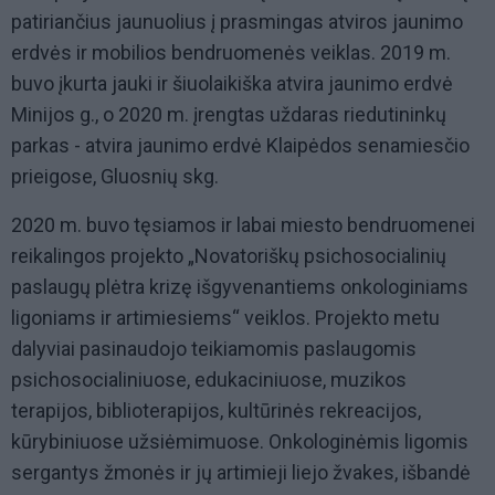
patiriančius jaunuolius į prasmingas atviros jaunimo
erdvės ir mobilios bendruomenės veiklas. 2019 m.
buvo įkurta jauki ir šiuolaikiška atvira jaunimo erdvė
Minijos g., o 2020 m. įrengtas uždaras riedutininkų
parkas - atvira jaunimo erdvė Klaipėdos senamiesčio
prieigose, Gluosnių skg.
2020 m. buvo tęsiamos ir labai miesto bendruomenei
reikalingos projekto „Novatoriškų psichosocialinių
paslaugų plėtra krizę išgyvenantiems onkologiniams
ligoniams ir artimiesiems“ veiklos. Projekto metu
dalyviai pasinaudojo teikiamomis paslaugomis
psichosocialiniuose, edukaciniuose, muzikos
terapijos, biblioterapijos, kultūrinės rekreacijos,
kūrybiniuose užsiėmimuose. Onkologinėmis ligomis
sergantys žmonės ir jų artimieji liejo žvakes, išbandė