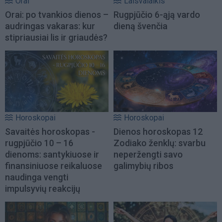
Orai
Laisvalaikis
Orai: po tvankios dienos –
Rugpjūčio 6-ąją vardo
audringas vakaras: kur
dieną švenčia
stipriausiai lis ir griaudės?
Horoskopai
Horoskopai
Savaitės horoskopas -
Dienos horoskopas 12
rugpjūčio 10 – 16
Zodiako ženklų: svarbu
dienoms: santykiuose ir
neperžengti savo
finansiniuose reikaluose
galimybių ribos
naudinga vengti
impulsyvių reakcijų