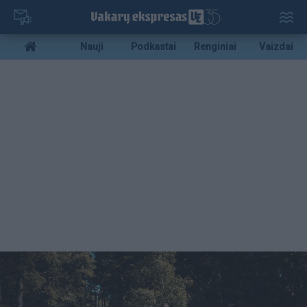
Pereiti
į
pagrindinį
Mobile
Nauji
Podkastai
Renginiai
Vaizdai
turinį
menu
bottom