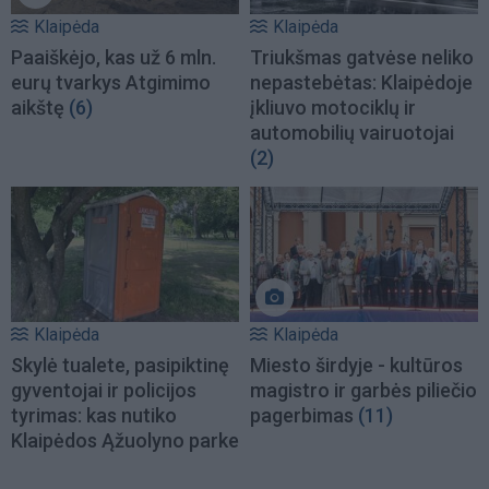
Klaipėda
Klaipėda
Paaiškėjo, kas už 6 mln.
Triukšmas gatvėse neliko
eurų tvarkys Atgimimo
nepastebėtas: Klaipėdoje
aikštę
(6)
įkliuvo motociklų ir
automobilių vairuotojai
(2)
Klaipėda
Klaipėda
Skylė tualete, pasipiktinę
Miesto širdyje - kultūros
gyventojai ir policijos
magistro ir garbės piliečio
tyrimas: kas nutiko
pagerbimas
(11)
Klaipėdos Ąžuolyno parke