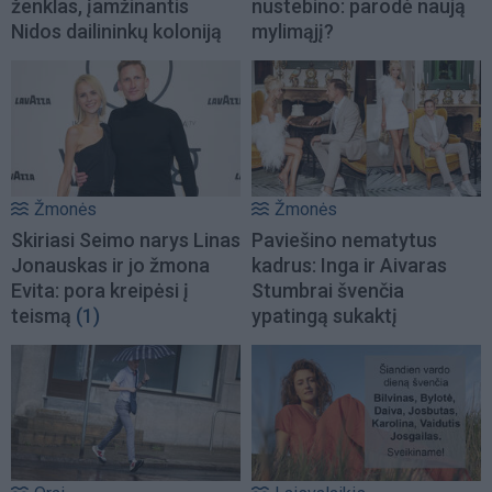
ženklas, įamžinantis
nustebino: parodė naują
Nidos dailininkų koloniją
mylimąjį?
Žmonės
Žmonės
Skiriasi Seimo narys Linas
Paviešino nematytus
Jonauskas ir jo žmona
kadrus: Inga ir Aivaras
Evita: pora kreipėsi į
Stumbrai švenčia
teismą
(1)
ypatingą sukaktį