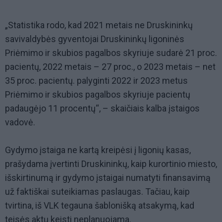
„Statistika rodo, kad 2021 metais ne Druskininkų
savivaldybės gyventojai Druskininkų ligoninės
Priėmimo ir skubios pagalbos skyriuje sudarė 21 proc.
pacientų, 2022 metais – 27 proc., o 2023 metais – net
35 proc. pacientų. palyginti 2022 ir 2023 metus
Priėmimo ir skubios pagalbos skyriuje pacientų
padaugėjo 11 procentų“, – skaičiais kalba įstaigos
vadovė.
Gydymo įstaiga ne kartą kreipėsi į ligonių kasas,
prašydama įvertinti Druskininkų, kaip kurortinio miesto,
išskirtinumą ir gydymo įstaigai numatyti finansavimą
už faktiškai suteikiamas paslaugas. Tačiau, kaip
tvirtina, iš VLK tegauna šablonišką atsakymą, kad
teisės aktų keisti neplanuojama.