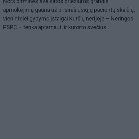
Nors pirminės sveikatos priežiūros grandis
apmokėjimą gauna už prisirašiusiųjų pacientų skaičių,
vienintelei gydymo įstaigai Kuršių nerijoje – Neringos
PSPC – tenka aptarnauti ir kurorto svečius.