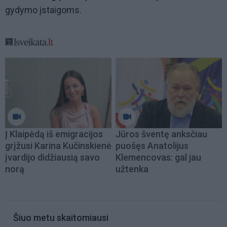
gydymo įstaigoms.
Į Klaipėdą iš emigracijos
Jūros šventę anksčiau
grįžusi Karina Kučinskienė
puošęs Anatolijus
įvardijo didžiausią savo
Klemencovas: gal jau
norą
užtenka
Šiuo metu skaitomiausi