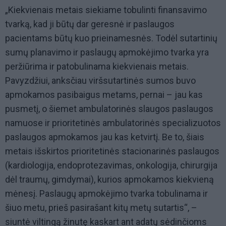
„Kiekvienais metais siekiame tobulinti finansavimo
tvarką, kad ji būtų dar geresnė ir paslaugos
pacientams būtų kuo prieinamesnės. Todėl sutartinių
sumų planavimo ir paslaugų apmokėjimo tvarka yra
peržiūrima ir patobulinama kiekvienais metais.
Pavyzdžiui, anksčiau viršsutartinės sumos buvo
apmokamos pasibaigus metams, pernai – jau kas
pusmetį, o šiemet ambulatorinės slaugos paslaugos
namuose ir prioritetinės ambulatorinės specializuotos
paslaugos apmokamos jau kas ketvirtį. Be to, šiais
metais išskirtos prioritetinės stacionarinės paslaugos
(kardiologija, endoprotezavimas, onkologija, chirurgija
dėl traumų, gimdymai), kurios apmokamos kiekvieną
mėnesį. Paslaugų apmokėjimo tvarka tobulinama ir
šiuo metu, prieš pasirašant kitų metų sutartis“, –
siuntė viltingą žinutę kaskart ant adatų sėdinčioms