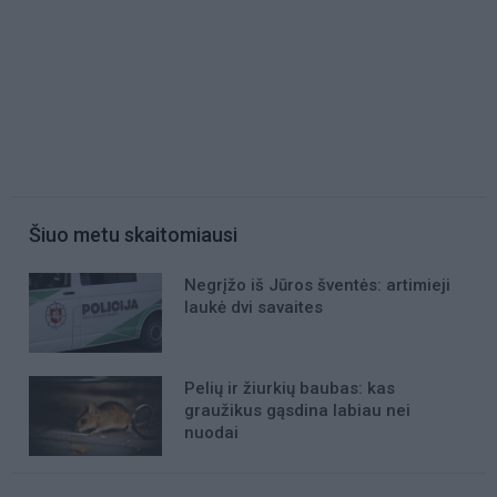
Šiuo metu skaitomiausi
Negrįžo iš Jūros šventės: artimieji
laukė dvi savaites
Pelių ir žiurkių baubas: kas
graužikus gąsdina labiau nei
nuodai