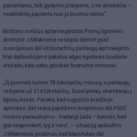
pacientams, tiek gydymo įstaigoms, o ne atvirkščiai –
neatitolintų paciento nuo jo buvimo vietos“.
Birštono svečius aptarnaujančios Prienų ligoninės
direktorė J.Milaknienė neslepia šiemet ypač
susirūpinusi dėl viršsutartinių paslaugų apmokėjimo.
Mat darbuotojams pakėlus algas ligoninės biudžete
atsirado, kaip sako, gerokas finansinis minusas.
„Šį pusmetį turime 78 tūkstančių minusą, o paslaugų
viršijame už 314 tūkstančių. Susirūpinau, skambinau į
ligonių kasas. Pasakė, kad rugpjūčio pradžioje
apmokės. Bet reikia papildomo kreipimosi dėl PSDF
rezervo panaudojimo… Kadangi žada – baimės, kad
gali neapmokėti, lyg ir nėra“, – situaciją apibūdino
J.Milaknienė, pridūrusi, kad klaustukas dėl