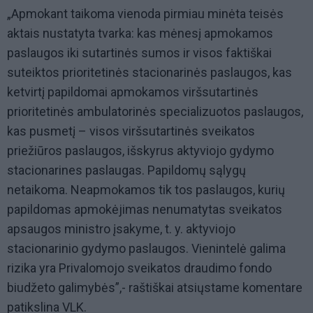
„Apmokant taikoma vienoda pirmiau minėta teisės
aktais nustatyta tvarka: kas mėnesį apmokamos
paslaugos iki sutartinės sumos ir visos faktiškai
suteiktos prioritetinės stacionarinės paslaugos, kas
ketvirtį papildomai apmokamos viršsutartinės
prioritetinės ambulatorinės specializuotos paslaugos,
kas pusmetį – visos viršsutartinės sveikatos
priežiūros paslaugos, išskyrus aktyviojo gydymo
stacionarines paslaugas. Papildomų sąlygų
netaikoma. Neapmokamos tik tos paslaugos, kurių
papildomas apmokėjimas nenumatytas sveikatos
apsaugos ministro įsakyme, t. y. aktyviojo
stacionarinio gydymo paslaugos. Vienintelė galima
rizika yra Privalomojo sveikatos draudimo fondo
biudžeto galimybės”,- raštiškai atsiųstame komentare
patikslina VLK.