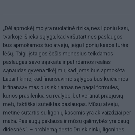
„Dėl apmokėjimo yra nuolatinė rizika, nes ligonių kasų
tvarkoje išlieka sąlyga, kad viršutartinės paslaugos
bus apmokamos tuo atveju, jeigu ligonių kasos turės
lėšų. Taigi, įstaigos šešis mėnesius teikdamos
paslaugas savo sąskaita ir patirdamos realias
sąnaudas gyvena tikėjimu, kad joms bus apmokėta.
Labai tikime, kad finansavimo sąlygos bus keičiamos
ir finansavimas bus skiriamas ne pagal formules,
kurios prasilenkia su realybe, bet vertinat praėjusių
metų faktiškai suteiktas paslaugas. Mūsų atveju,
metinė sutartis su ligonių kasomis yra akivaizdžiai per
maža. Paslaugų paklausa ir mūsų galimybės yra daug
didesnės“, – problemą dėsto Druskininkų ligoninės