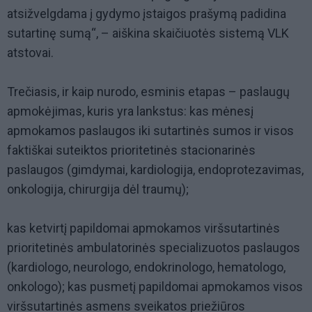
atsižvelgdama į gydymo įstaigos prašymą padidina
sutartinę sumą“, – aiškina skaičiuotės sistemą VLK
atstovai.
Trečiasis, ir kaip nurodo, esminis etapas – paslaugų
apmokėjimas, kuris yra lankstus: kas mėnesį
apmokamos paslaugos iki sutartinės sumos ir visos
faktiškai suteiktos prioritetinės stacionarinės
paslaugos (gimdymai, kardiologija, endoprotezavimas,
onkologija, chirurgija dėl traumų);
kas ketvirtį papildomai apmokamos viršsutartinės
prioritetinės ambulatorinės specializuotos paslaugos
(kardiologo, neurologo, endokrinologo, hematologo,
onkologo); kas pusmetį papildomai apmokamos visos
viršsutartinės asmens sveikatos priežiūros