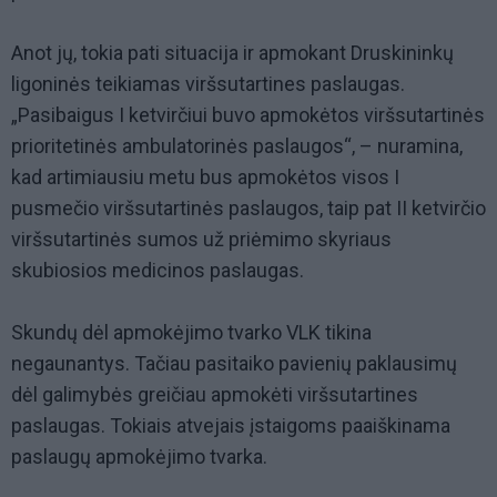
Anot jų, tokia pati situacija ir apmokant Druskininkų
ligoninės teikiamas viršsutartines paslaugas.
„Pasibaigus I ketvirčiui buvo apmokėtos viršsutartinės
prioritetinės ambulatorinės paslaugos“, – nuramina,
kad artimiausiu metu bus apmokėtos visos I
pusmečio viršsutartinės paslaugos, taip pat II ketvirčio
viršsutartinės sumos už priėmimo skyriaus
skubiosios medicinos paslaugas.
Skundų dėl apmokėjimo tvarko VLK tikina
negaunantys. Tačiau pasitaiko pavienių paklausimų
dėl galimybės greičiau apmokėti viršsutartines
paslaugas. Tokiais atvejais įstaigoms paaiškinama
paslaugų apmokėjimo tvarka.