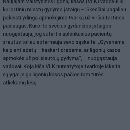
Naujajam Valstybinės ligonių kasos (VLK) vadovui iš
kurortinių miestų gydymo įstaigų – lūkesčiai pagaliau
pakeisti ydingą apmokėjimo tvarką už viršsutartines
paslaugas. Kurorto svečius gydančios įstaigos
nuogąstauja, jog sutartis aplenkusius pacientų
srautus toliau aptarnauja savo sąskaita. „Gyvename
kaip ant adatų – kaskart drebame, ar ligonių kasos
apmokės už poilsiautojų gydymą“, – nuogąstauja
vadovai. Koją kiša VLK numatytoje tvarkoje iškelta
sąlyga: jeigu ligonių kasos pačios tam turės
atliekamų lėšų.