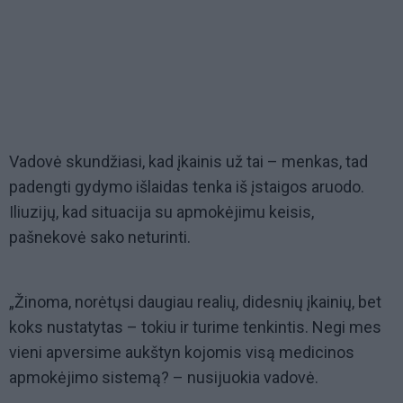
Vadovė skundžiasi, kad įkainis už tai – menkas, tad
padengti gydymo išlaidas tenka iš įstaigos aruodo.
Iliuzijų, kad situacija su apmokėjimu keisis,
pašnekovė sako neturinti.
„Žinoma, norėtųsi daugiau realių, didesnių įkainių, bet
koks nustatytas – tokiu ir turime tenkintis. Negi mes
vieni apversime aukštyn kojomis visą medicinos
apmokėjimo sistemą? – nusijuokia vadovė.