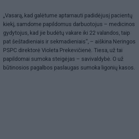
„Vasarą, kad galėtume aptarnauti padidėjusį pacientų
kiekį, samdome papildomus darbuotojus – medicinos
gydytojus, kad jie budėtų vakare iki 22 valandos, taip
pat šeštadieniais ir sekmadieniais“, – aiškina Neringos
PSPC direktorė Violeta Prekevičienė. Tiesa, už tai
papildomai sumoka steigėjas – savivaldybė. O už
būtinosios pagalbos paslaugas sumoka ligonių kasos.