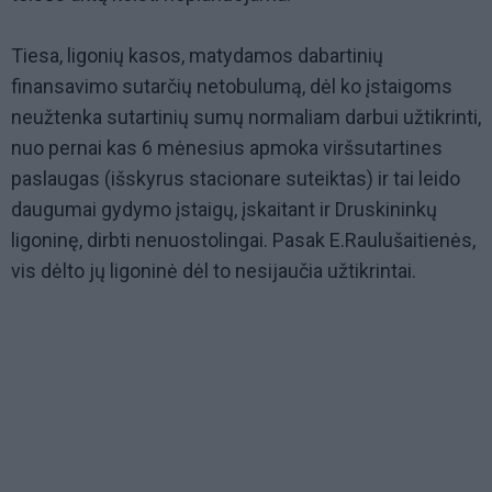
Tiesa, ligonių kasos, matydamos dabartinių
finansavimo sutarčių netobulumą, dėl ko įstaigoms
neužtenka sutartinių sumų normaliam darbui užtikrinti,
nuo pernai kas 6 mėnesius apmoka viršsutartines
paslaugas (išskyrus stacionare suteiktas) ir tai leido
daugumai gydymo įstaigų, įskaitant ir Druskininkų
ligoninę, dirbti nenuostolingai. Pasak E.Raulušaitienės,
vis dėlto jų ligoninė dėl to nesijaučia užtikrintai.