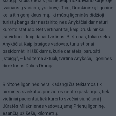
slaugą. Kitais metais jau nebeapmoka. Mano karjeroje
įvairiausių variantų yra buvę. Taigi, Druskininkų ligoninė
kelia itin gerą klausimą. Iki mūsų ligoninės didžioji
turistų banga dar neatsirito, nes Anykščiai dar neturi
kurorto statuso. Bet vertinant tai, kaip Druskininkai
įsitvirtino ir kaip dabar tvirtinasi Birštonas, toliau seks
Anykščiai. Kaip įstaigos vadovas, turiu stipriai
pasidomėti ir iššūkiams, kurie dar ateis, paruošti
įstaigą“, – kad tema aktuali, tvirtina Anykščių ligoninės
direktorius Dalius Drunga.
Birštone ligoninės nėra. Kadangi čia teikiamos tik
pirminės sveikatos priežiūros centro paslaugos, tiek
vietiniai pacientai, tiek kurorto svečiai siunčiami į
Jūratės Milaknienės vadovaujamą Prienų ligoninę,
esančią už šešių kilometrų.