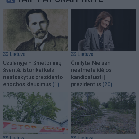
Lietuva
Lietuva
Užulėnyje – Smetoninių
Čmilytė-Nielsen
šventė: istorikai kels
neatmeta idėjos
neatsakytus prezidento
kandidatuoti į
epochos klausimus
(1)
prezidentus
(20)
Lietuva
Lietuva