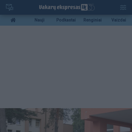
Pereiti
į
pagrindinį
Mobile
Nauji
Podkastai
Renginiai
Vaizdai
turinį
menu
bottom