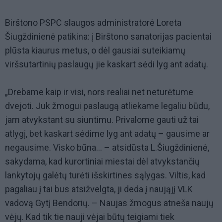
Birštono PSPC slaugos administratorė Loreta
Šiugždinienė patikina: į Birštono sanatorijas pacientai
plūsta kiaurus metus, o dėl gausiai suteikiamų
viršsutartinių paslaugų jie kaskart sėdi lyg ant adatų.
„Drebame kaip ir visi, nors realiai net neturėtume
dvejoti. Juk žmogui paslaugą atliekame legaliu būdu,
jam atvykstant su siuntimu. Privalome gauti už tai
atlygį, bet kaskart sėdime lyg ant adatų – gausime ar
negausime. Visko būna... – atsidūsta L.Šiugždinienė,
sakydama, kad kurortiniai miestai dėl atvykstančių
lankytojų galėtų turėti išskirtines sąlygas. Viltis, kad
pagaliau į tai bus atsižvelgta, ji deda į naująjį VLK
vadovą Gytį Bendorių. – Naujas žmogus atneša naujų
vėjų. Kad tik tie nauji vėjai būtų teigiami tiek