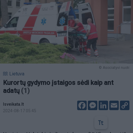
© Asociatyvi nuotr.
Lietuva
Kurortų gydymo įstaigos sėdi kaip ant
adatų
(1)
Facebook
Messenger
LinkedIn
Email
C
lsveikata.lt
L
2024-08-17 05:45