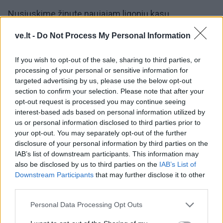
„Nusiųskime žinutę naujajam ligonių kasų
direktoriui Gyčiui Bendoriui“, – pasiūlome mes.
ve.lt -
Do Not Process My Personal Information
„Dievo balsas – į dausas. Jam dar susipažinimo
etapas. Manau, jam dar su daug kuo reikia
If you wish to opt-out of the sale, sharing to third parties, or
susipažinti…“ – sako V.Prekevičienė.
processing of your personal or sensitive information for
targeted advertising by us, please use the below opt-out
section to confirm your selection. Please note that after your
Aktualu ir neturintiems kurortinio statuso
opt-out request is processed you may continue seeing
interest-based ads based on personal information utilized by
us or personal information disclosed to third parties prior to
Nors kurortinio miesto statuso Anykščiai neturi,
your opt-out. You may separately opt-out of the further
miestas dėl čia teikiamų sveikatinimo ir rekreacinių
disclosure of your personal information by third parties on the
paslaugų taip pat sulaukia svečių iš Lietuvos bei
IAB’s list of downstream participants. This information may
also be disclosed by us to third parties on the
IAB’s List of
užsienio, taigi lengvai susidaro ir viršsutartinių
Downstream Participants
that may further disclose it to other
paslaugų krepšelis. Neseniai už Anykščių rajono
third parties.
savivaldybės ligoninės vairo stojęs Dalius Drunga
Personal Data Processing Opt Outs
sako nežinomybė dėl VLK atsiskaitymo už
viršsutartines paslaugas – kasdienybė.