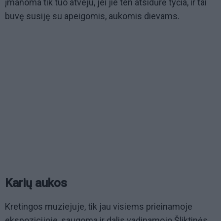
įmanoma tik tuo atveju, jei jie ten atsidūrė tyčia, ir tai
buvę susiję su apeigomis, aukomis dievams.
Karių aukos
Kretingos muziejuje, tik jau visiems prieinamoje
ekspozicijoje, saugoma ir dalis vadinamojo Šliktinės