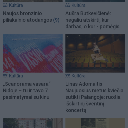
Kultūra
Kultūra
Naujos bronzinio
Aušra Butkevičienė:
piliakalnio atodangos
(9)
negaliu atskirti, kur -
darbas, o kur - pomėgis
Kultūra
Kultūra
„Scanorama vasara“
Linas Adomaitis
Nidoje – tu ir tavo 7
Naujuosius metus kviečia
pasimatymai su kinu
sutikti Palangoje: ruošia
išskirtinį šventinį
koncertą