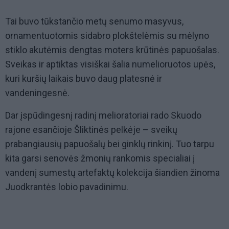
Tai buvo tūkstančio metų senumo masyvus,
ornamentuotomis sidabro plokštelėmis su mėlyno
stiklo akutėmis dengtas moters krūtinės papuošalas.
Sveikas ir aptiktas visiškai šalia numelioruotos upės,
kuri kuršių laikais buvo daug platesnė ir
vandeningesnė.
Dar įspūdingesnį radinį melioratoriai rado Skuodo
rajone esančioje Šliktinės pelkėje – sveikų
prabangiausių papuošalų bei ginklų rinkinį. Tuo tarpu
kita garsi senovės žmonių rankomis specialiai į
vandenį sumestų artefaktų kolekcija šiandien žinoma
Juodkrantės lobio pavadinimu.