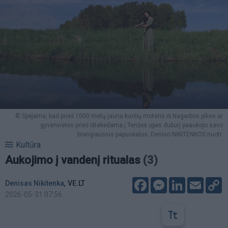
© Spėjama, kad prieš 1000 metų jauna kuršių moteris iš Nagarbos pilies ar
gyvenvietės prieš ištekėdama į Tenžės upės duburį paaukojo savo
brangiausius papuošalus. Deniso NIKITENKOS nuotr.
Kultūra
Aukojimo į vandenį ritualas
(3)
Facebook
Messenger
LinkedIn
Email
C
,
Denisas Nikitenka
VE.LT
L
2026-05-31 07:56