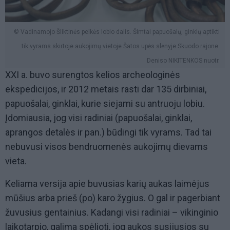
© Vadinamojo Šliktinės pelkės lobio dalis. Šimtai papuošalų, ginklų aptikti
tik vyrams skirtoje aukojimų vietoje Šatos upės slėnyje Skuodo rajone.
Deniso NIKITENKOS nuotr.
XXI a. buvo surengtos kelios archeologinės
ekspedicijos, ir 2012 metais rasti dar 135 dirbiniai,
papuošalai, ginklai, kurie siejami su antruoju lobiu.
Įdomiausia, jog visi radiniai (papuošalai, ginklai,
aprangos detalės ir pan.) būdingi tik vyrams. Tad tai
nebuvusi visos bendruomenės aukojimų dievams
vieta.
Keliama versija apie buvusias karių aukas laimėjus
mūšius arba prieš (po) karo žygius. O gal ir pagerbiant
žuvusius gentainius. Kadangi visi radiniai – vikinginio
laikotarpio, galima spėlioti, jog aukos susijusios su