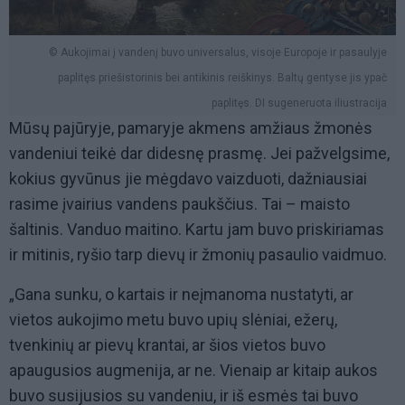
© Aukojimai į vandenį buvo universalus, visoje Europoje ir pasaulyje
paplitęs priešistorinis bei antikinis reiškinys. Baltų gentyse jis ypač
paplitęs. DI sugeneruota iliustracija
Mūsų pajūryje, pamaryje akmens amžiaus žmonės
vandeniui teikė dar didesnę prasmę. Jei pažvelgsime,
kokius gyvūnus jie mėgdavo vaizduoti, dažniausiai
rasime įvairius vandens paukščius. Tai – maisto
šaltinis. Vanduo maitino. Kartu jam buvo priskiriamas
ir mitinis, ryšio tarp dievų ir žmonių pasaulio vaidmuo.
„Gana sunku, o kartais ir neįmanoma nustatyti, ar
vietos aukojimo metu buvo upių slėniai, ežerų,
tvenkinių ar pievų krantai, ar šios vietos buvo
apaugusios augmenija, ar ne. Vienaip ar kitaip aukos
buvo susijusios su vandeniu, ir iš esmės tai buvo