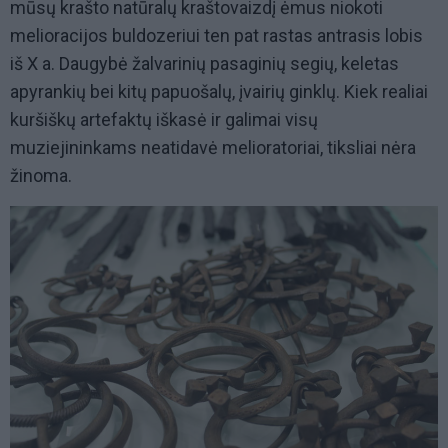
mūsų krašto natūralų kraštovaizdį ėmus niokoti
melioracijos buldozeriui ten pat rastas antrasis lobis
iš X a. Daugybė žalvarinių pasaginių segių, keletas
apyrankių bei kitų papuošalų, įvairių ginklų. Kiek realiai
kuršiškų artefaktų iškasė ir galimai visų
muziejininkams neatidavė melioratoriai, tiksliai nėra
žinoma.