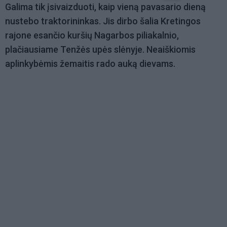
Galima tik įsivaizduoti, kaip vieną pavasario dieną
nustebo traktorininkas. Jis dirbo šalia Kretingos
rajone esančio kuršių Nagarbos piliakalnio,
plačiausiame Tenžės upės slėnyje. Neaiškiomis
aplinkybėmis žemaitis rado auką dievams.