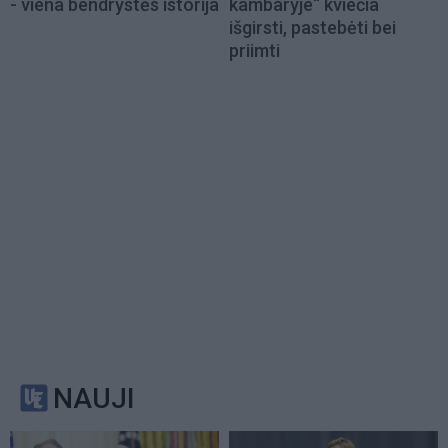
- viena bendrystės istorija
kambaryje“ kviečia
išgirsti, pastebėti bei
priimti
NAUJI