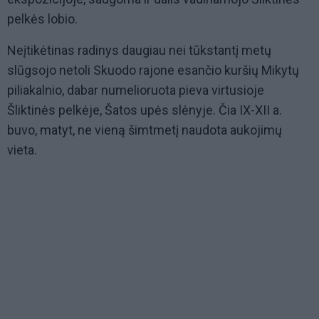
pelkės lobio.
Neįtikėtinas radinys daugiau nei tūkstantį metų
slūgsojo netoli Skuodo rajone esančio kuršių Mikytų
piliakalnio, dabar numelioruota pieva virtusioje
Šliktinės pelkėje, Šatos upės slėnyje. Čia IX-XII a.
buvo, matyt, ne vieną šimtmetį naudota aukojimų
vieta.