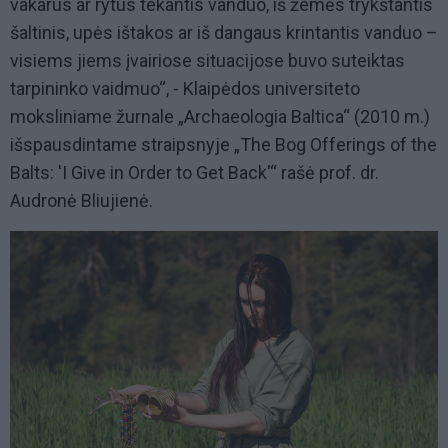
vakarus ar rytus tekantis vanduo, iš žemės trykštantis
šaltinis, upės ištakos ar iš dangaus krintantis vanduo –
visiems jiems įvairiose situacijose buvo suteiktas
tarpininko vaidmuo“, - Klaipėdos universiteto
moksliniame žurnale „Archaeologia Baltica“ (2010 m.)
išspausdintame straipsnyje „The Bog Offerings of the
Balts: 'I Give in Order to Get Back'“ rašė prof. dr.
Audronė Bliujienė.