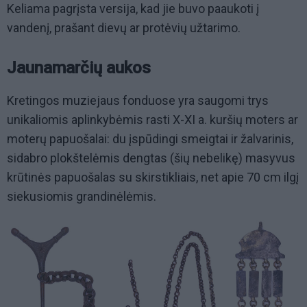
Keliama pagrįsta versija, kad jie buvo paaukoti į
vandenį, prašant dievų ar protėvių užtarimo.
Jaunamarčių aukos
Kretingos muziejaus fonduose yra saugomi trys
unikaliomis aplinkybėmis rasti X-XI a. kuršių moters ar
moterų papuošalai: du įspūdingi smeigtai ir žalvarinis,
sidabro plokštelėmis dengtas (šių nebelikę) masyvus
krūtinės papuošalas su skirstikliais, net apie 70 cm ilgį
siekusiomis grandinėlėmis.