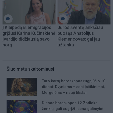
Į Klaipėdą iš emigracijos
Jūros šventę anksčiau
grįžusi Karina Kučinskienė
puošęs Anatolijus
įvardijo didžiausią savo
Klemencovas: gal jau
norą
užtenka
Šiuo metu skaitomiausi
Taro kortų horoskopas rugpjūčio 10
dienai: Dvyniams – seni įsitikinimai,
Mergelėms – nauji tikslai
Dienos horoskopas 12 Zodiako
ženklų: gali sugrįžti sena galimybė