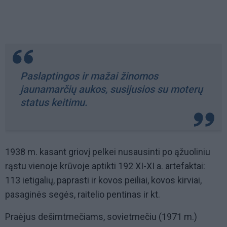
Paslaptingos ir mažai žinomos
jaunamarčių aukos, susijusios su moterų
status keitimu.
1938 m. kasant griovį pelkei nusausinti po ąžuoliniu
rąstu vienoje krūvoje aptikti 192 XI-XI a. artefaktai:
113 ietigalių, paprasti ir kovos peiliai, kovos kirviai,
pasaginės segės, raitelio pentinas ir kt.
Praėjus dešimtmečiams, sovietmečiu (1971 m.)