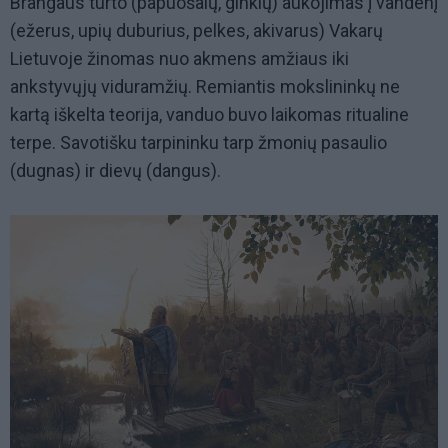
Brangaus turto (papuošalų, ginklų) aukojimas į vandenį
(ežerus, upių duburius, pelkes, akivarus) Vakarų
Lietuvoje žinomas nuo akmens amžiaus iki
ankstyvųjų viduramžių. Remiantis mokslininkų ne
kartą iškelta teorija, vanduo buvo laikomas ritualine
terpe. Savotišku tarpininku tarp žmonių pasaulio
(dugnas) ir dievų (dangus).