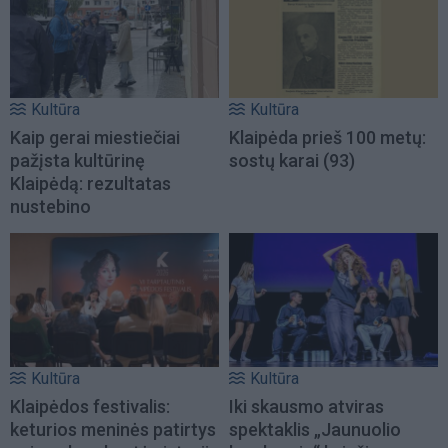
Kultūra
Kultūra
Kaip gerai miestiečiai
Klaipėda prieš 100 metų:
pažįsta kultūrinę
sostų karai (93)
Klaipėdą: rezultatas
nustebino
Kultūra
Kultūra
Klaipėdos festivalis:
Iki skausmo atviras
keturios meninės patirtys
spektaklis „Jaunuolio