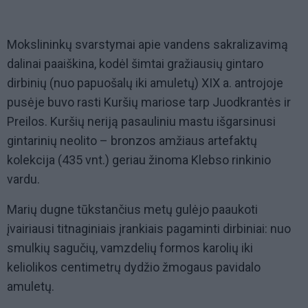
Mokslininkų svarstymai apie vandens sakralizavimą
dalinai paaiškina, kodėl šimtai gražiausių gintaro
dirbinių (nuo papuošalų iki amuletų) XIX a. antrojoje
pusėje buvo rasti Kuršių mariose tarp Juodkrantės ir
Preilos. Kuršių neriją pasauliniu mastu išgarsinusi
gintarinių neolito – bronzos amžiaus artefaktų
kolekcija (435 vnt.) geriau žinoma Klebso rinkinio
vardu.
Marių dugne tūkstančius metų gulėjo paaukoti
įvairiausi titnaginiais įrankiais pagaminti dirbiniai: nuo
smulkių sagučių, vamzdelių formos karolių iki
keliolikos centimetrų dydžio žmogaus pavidalo
amuletų.