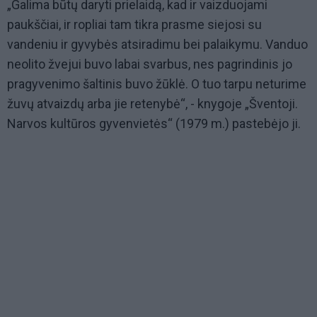
„Galima būtų daryti prielaidą, kad ir vaizduojami
paukščiai, ir ropliai tam tikra prasme siejosi su
vandeniu ir gyvybės atsiradimu bei palaikymu. Vanduo
neolito žvejui buvo labai svarbus, nes pagrindinis jo
pragyvenimo šaltinis buvo žūklė. O tuo tarpu neturime
žuvų atvaizdų arba jie retenybė“, - knygoje „Šventoji.
Narvos kultūros gyvenvietės“ (1979 m.) pastebėjo ji.