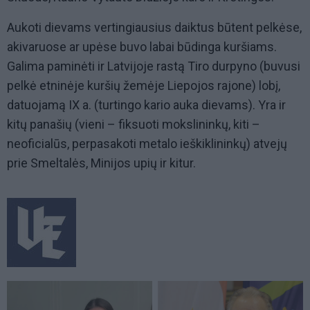
Aukoti dievams vertingiausius daiktus būtent pelkėse,
akivaruose ar upėse buvo labai būdinga kuršiams.
Galima paminėti ir Latvijoje rastą Tiro durpyno (buvusi
pelkė etninėje kuršių žemėje Liepojos rajone) lobį,
datuojamą IX a. (turtingo kario auka dievams). Yra ir
kitų panašių (vieni – fiksuoti mokslininkų, kiti –
neoficialūs, perpasakoti metalo ieškiklininkų) atvejų
prie Smeltalės, Minijos upių ir kitur.