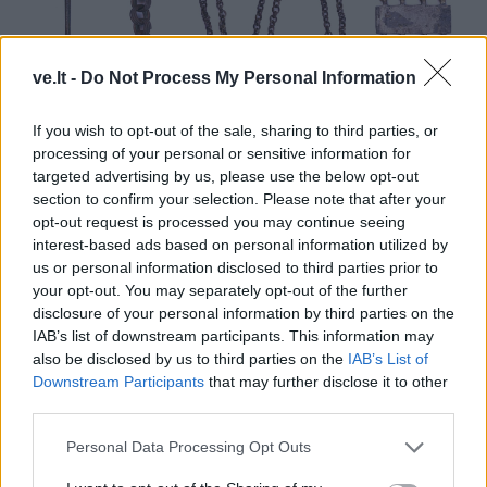
ve.lt -
Do Not Process My Personal Information
If you wish to opt-out of the sale, sharing to third parties, or
© Šie X-XI a. artefaktai buvo aptikti melioruojant Tenžės upę. Dešinėje –
processing of your personal or sensitive information for
targeted advertising by us, please use the below opt-out
prašmatnus krūtinės papuošalas, kurį 1964 m. rado traktorininkas iš
section to confirm your selection. Please note that after your
Tarvydų kaimo. Deniso NIKITENKOS nuotr.
opt-out request is processed you may continue seeing
Pastarąjį papuošalą 1964 m. aptiko traktorininkas
interest-based ads based on personal information utilized by
us or personal information disclosed to third parties prior to
Stasys Surblys iš Tarvydų kaimo Kretingos rajone.
your opt-out. You may separately opt-out of the further
Dokumentuose parašyta, jog artefaktas rastas
disclosure of your personal information by third parties on the
„Negarbos kaimo durpyne greta Negarbos kapinyno“.
IAB’s list of downstream participants. This information may
also be disclosed by us to third parties on the
IAB’s List of
Paaiškinta, jog „per durpyną iškastas Ronžės kanalas“,
Downstream Participants
that may further disclose it to other
tačiau iš tikrųjų šalia Nagarbos piliakalnio teka
third parties.
numelioruota Tenžės upė.
Personal Data Processing Opt Outs
Kartu su minėtu radiniu saugomi ir du krūtinės