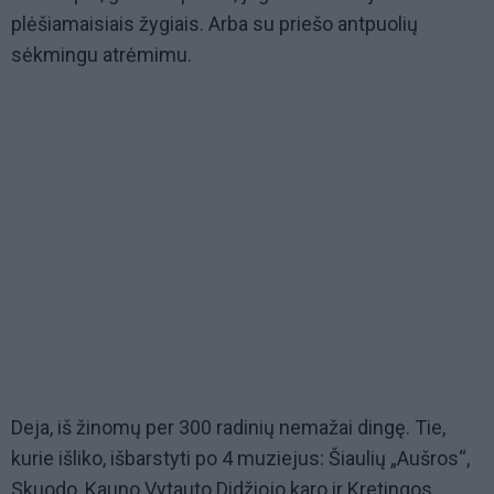
plėšiamaisiais žygiais. Arba su priešo antpuolių
sėkmingu atrėmimu.
Deja, iš žinomų per 300 radinių nemažai dingę. Tie,
kurie išliko, išbarstyti po 4 muziejus: Šiaulių „Aušros“,
Skuodo, Kauno Vytauto Didžiojo karo ir Kretingos.