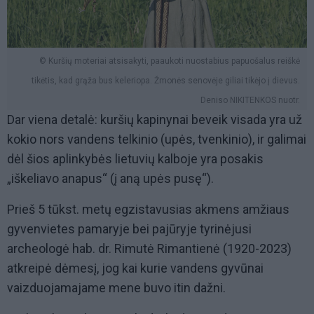
© Kuršių moteriai atsisakyti, paaukoti nuostabius papuošalus reiškė
tikėtis, kad grąža bus keleriopa. Žmonės senovėje giliai tikėjo į dievus.
Deniso NIKITENKOS nuotr.
Dar viena detalė: kuršių kapinynai beveik visada yra už
kokio nors vandens telkinio (upės, tvenkinio), ir galimai
dėl šios aplinkybės lietuvių kalboje yra posakis
„iškeliavo anapus“ (į aną upės pusę“).
Prieš 5 tūkst. metų egzistavusias akmens amžiaus
gyvenvietes pamaryje bei pajūryje tyrinėjusi
archeologė hab. dr. Rimutė Rimantienė (1920-2023)
atkreipė dėmesį, jog kai kurie vandens gyvūnai
vaizduojamajame mene buvo itin dažni.