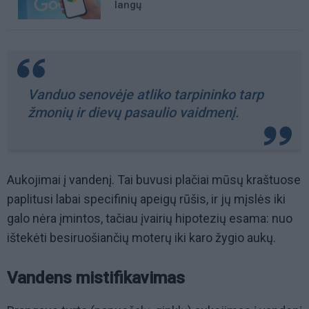
langų
Vanduo senovėje atliko tarpininko tarp
žmonių ir dievų pasaulio vaidmenį.
Aukojimai į vandenį. Tai buvusi plačiai mūsų kraštuose
paplitusi labai specifinių apeigų rūšis, ir jų mįslės iki
galo nėra įmintos, tačiau įvairių hipotezių esama: nuo
ištekėti besiruošiančių moterų iki karo žygio aukų.
Vandens mistifikavimas