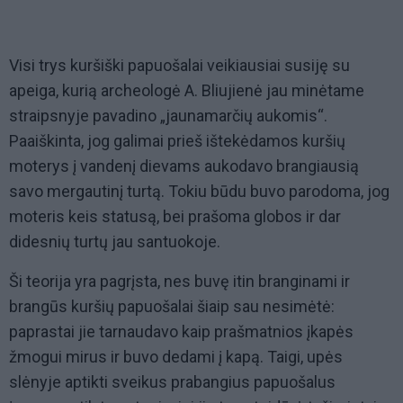
Visi trys kuršiški papuošalai veikiausiai susiję su
apeiga, kurią archeologė A. Bliujienė jau minėtame
straipsnyje pavadino „jaunamarčių aukomis“.
Paaiškinta, jog galimai prieš ištekėdamos kuršių
moterys į vandenį dievams aukodavo brangiausią
savo mergautinį turtą. Tokiu būdu buvo parodoma, jog
moteris keis statusą, bei prašoma globos ir dar
didesnių turtų jau santuokoje.
Ši teorija yra pagrįsta, nes buvę itin branginami ir
brangūs kuršių papuošalai šiaip sau nesimėtė:
paprastai jie tarnaudavo kaip prašmatnios įkapės
žmogui mirus ir buvo dedami į kapą. Taigi, upės
slėnyje aptikti sveikus prabangius papuošalus