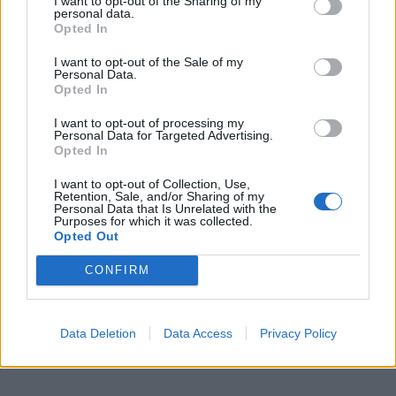
I want to opt-out of the Sharing of my
papuošalai - smeigtai, rasti galimai dar tarpukariu,
personal data.
Opted In
tačiau inventorinėje knygoje nepatikslinta vieta. Buvęs
ilgametis Kretingos muziejaus fondų saugotojas,
I want to opt-out of the Sale of my
Personal Data.
archeologas Donatas Butkus (1952-2018) šių eilučių
Opted In
autoriui yra pasakojęs, jog abu smeigtai aptikti
I want to opt-out of processing my
melioruojant Tenžę, jos slėnyje prie Nagarbos
Personal Data for Targeted Advertising.
Opted In
piliakalnio.
I want to opt-out of Collection, Use,
Retention, Sale, and/or Sharing of my
Personal Data that Is Unrelated with the
Purposes for which it was collected.
Opted Out
CONFIRM
Data Deletion
Data Access
Privacy Policy