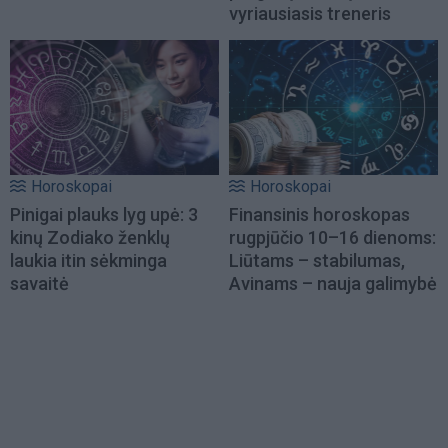
vyriausiasis treneris
Horoskopai
Horoskopai
Pinigai plauks lyg upė: 3
Finansinis horoskopas
kinų Zodiako ženklų
rugpjūčio 10–16 dienoms:
laukia itin sėkminga
Liūtams – stabilumas,
savaitė
Avinams – nauja galimybė