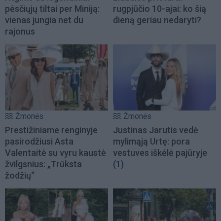
pėsčiųjų tiltai per Miniją:
rugpjūčio 10-ajai: ko šią
vienas jungia net du
dieną geriau nedaryti?
rajonus
Žmonės
Žmonės
Prestižiniame renginyje
Justinas Jarutis vedė
pasirodžiusi Asta
mylimąją Urtę: pora
Valentaitė su vyru kaustė
vestuves iškėlė pajūryje
žvilgsnius: „Trūksta
(1)
žodžių“