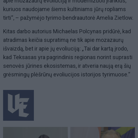
apie mozazaurų evoliuciją ir modernizuoti įrankius,
kuriuos naudojame šiems kultiniams jūrų ropliams
tirti“, – pažymėjo tyrimo bendraautorė Amelia Zietlow.
Kitas darbo autorius Michaelas Polcynas pridūrė, kad
atradimas keičia supratimą ne tik apie mozazaurų
išvaizdą, bet ir apie jų evoliuciją: „Tai dar kartą įrodo,
kad Teksasas yra pagrindinis regionas norint suprasti
senovės jūrines ekosistemas, ir atveria naują erą šių
grėsmingų plėšrūnų evoliucijos istorijos tyrimuose.“