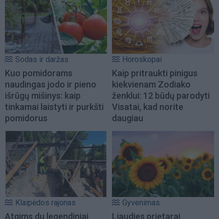
Sodas ir daržas
Horoskopai
Kuo pomidorams
Kaip pritraukti pinigus
naudingas jodo ir pieno
kiekvienam Zodiako
išrūgų mišinys: kaip
ženklui: 12 būdų parodyti
tinkamai laistyti ir purkšti
Visatai, kad norite
pomidorus
daugiau
Klaipėdos rajonas
Gyvenimas
Atgims du legendiniai
Liaudies prietarai