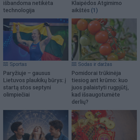
išbandoma netikėta
Klaipėdos Atgimimo
technologija
aikštės
(1)
Sportas
Sodas ir daržas
Paryžiuje – gausus
Pomidorai trūkinėja
Lietuvos plaukikų būrys: į
tiesiog ant krūmo: kuo
startą stos septyni
juos palaistyti rugpjūtį,
olimpiečiai
kad išsaugotumėte
derlių?