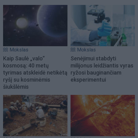
Mokslas
Mokslas
Kaip Saulė „valo“
Senėjimui stabdyti
kosmosą: 40 metų
milijonus leidžiantis vyras
tyrimas atskleidė netikėtą
ryžosi bauginančiam
ryšį su kosminėmis
eksperimentui
šiukšlėmis