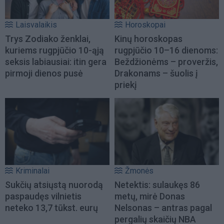
Laisvalaikis
Horoskopai
Trys Zodiako ženklai,
Kinų horoskopas
kuriems rugpjūčio 10-ąją
rugpjūčio 10–16 dienoms:
seksis labiausiai: itin gera
Beždžionėms – proveržis,
pirmoji dienos pusė
Drakonams – šuolis į
priekį
Kriminalai
Žmonės
Sukčių atsiųstą nuorodą
Netektis: sulaukęs 86
paspaudęs vilnietis
metų, mirė Donas
neteko 13,7 tūkst. eurų
Nelsonas – antras pagal
pergalių skaičių NBA