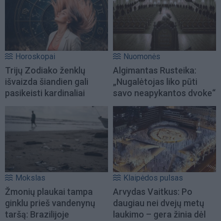
Horoskopai
Nuomonės
Trijų Zodiako ženklų
Algimantas Rusteika:
išvaizda šiandien gali
„Nugalėtojas liko pūti
pasikeisti kardinaliai
savo neapykantos dvoke“
Mokslas
Klaipėdos pulsas
Žmonių plaukai tampa
Arvydas Vaitkus: Po
ginklu prieš vandenynų
daugiau nei dvejų metų
taršą: Brazilijoje
laukimo – gera žinia dėl