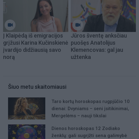
Į Klaipėdą iš emigracijos
Jūros šventę anksčiau
grįžusi Karina Kučinskienė
puošęs Anatolijus
įvardijo didžiausią savo
Klemencovas: gal jau
norą
užtenka
Šiuo metu skaitomiausi
Taro kortų horoskopas rugpjūčio 10
dienai: Dvyniams – seni įsitikinimai,
Mergelėms – nauji tikslai
Dienos horoskopas 12 Zodiako
ženklų: gali sugrįžti sena galimybė