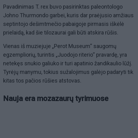
Pavadinimas T. rex buvo pasirinktas paleontologo
Johno Thurmondo garbei, kuris dar praėjusio amžiaus
septintojo dešimtmečio pabaigoje pirmasis iškėlė
prielaidą, kad šie tilozaurai gali būti atskira rūšis.
Vienas iš muziejuje „Perot Museum“ saugomų
egzempliorių, turintis „Juodojo riterio“ pravardę, yra
netekęs snukio galiuko ir turi apatinio žandikaulio lūžį.
Tyrėjų manymu, tokius sužalojimus galėjo padaryti tik
kitas tos pačios rūšies atstovas.
Nauja era mozazaurų tyrimuose