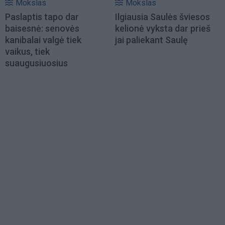
Mokslas
Mokslas
Paslaptis tapo dar
Ilgiausia Saulės šviesos
baisesnė: senovės
kelionė vyksta dar prieš
kanibalai valgė tiek
jai paliekant Saulę
vaikus, tiek
suaugusiuosius