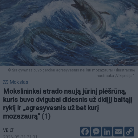
© Šis gyvūnas buvo gerokai agresyvesnis nei kiti mozazaurai / iliustracinė
nuotrauka „Vikipedija“.
Mokslas
Mokslininkai atrado naują jūrinį plėšrūną,
kuris buvo dvigubai didesnis už didįjį baltąjį
ryklį ir „agresyvesnis už bet kurį
mozazaurą“
(1)
Facebook
Messenger
LinkedIn
Email
C
VE.LT
L
2026-05-31 21:01