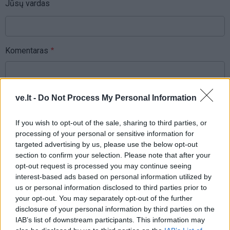
Jūsų vardas
Komentaras
ve.lt -
Do Not Process My Personal Information
If you wish to opt-out of the sale, sharing to third parties, or
processing of your personal or sensitive information for
targeted advertising by us, please use the below opt-out
section to confirm your selection. Please note that after your
This site is protected by
Sutinku su
taisyklėmis
opt-out request is processed you may continue seeing
reCAPTCHA and the Google
interest-based ads based on personal information utilized by
Privacy Policy
and
Terms of
us or personal information disclosed to third parties prior to
Service
apply.
your opt-out. You may separately opt-out of the further
disclosure of your personal information by third parties on the
IAB’s list of downstream participants. This information may