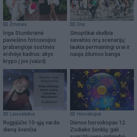
Žmonės
Orai
Inga Stumbrienė
Sinoptikai skelbia
paviešino fotosesijos
savaitės orų scenarijų:
prabangioje sostinės
laukia permainingi orai ir
erdvėje kadrus: akys
nauja šilumos banga
krypo į jos įvaizdį
Laisvalaikis
Horoskopai
Rugpjūčio 10-ąją vardo
Dienos horoskopas 12
dieną švenčia
Zodiako ženklų: gali
sugrįžti sena galimybė