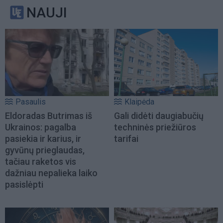
NAUJI
Pasaulis
Klaipėda
Eldoradas Butrimas iš
Gali didėti daugiabučių
Ukrainos: pagalba
techninės priežiūros
pasiekia ir karius, ir
tarifai
gyvūnų prieglaudas,
tačiau raketos vis
dažniau nepalieka laiko
pasislėpti