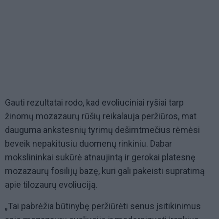
Gauti rezultatai rodo, kad evoliuciniai ryšiai tarp
žinomų mozazaurų rūšių reikalauja peržiūros, mat
dauguma ankstesnių tyrimų dešimtmečius rėmėsi
beveik nepakitusiu duomenų rinkiniu. Dabar
mokslininkai sukūrė atnaujintą ir gerokai platesnę
mozazaurų fosilijų bazę, kuri gali pakeisti supratimą
apie tilozaurų evoliuciją.
„Tai pabrėžia būtinybę peržiūrėti senus įsitikinimus