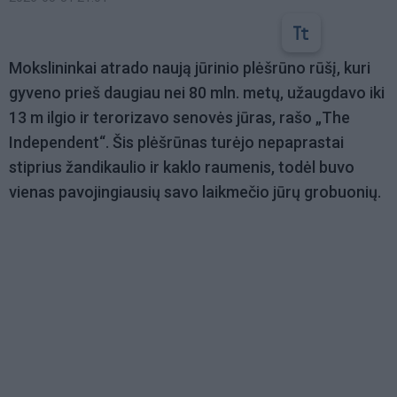
Mokslininkai atrado naują jūrinio plėšrūno rūšį, kuri
gyveno prieš daugiau nei 80 mln. metų, užaugdavo iki
13 m ilgio ir terorizavo senovės jūras, rašo „The
Independent“. Šis plėšrūnas turėjo nepaprastai
stiprius žandikaulio ir kaklo raumenis, todėl buvo
vienas pavojingiausių savo laikmečio jūrų grobuonių.