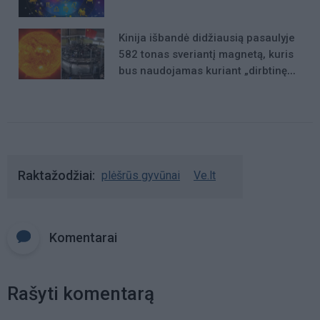
Kinija išbandė didžiausią pasaulyje
582 tonas sveriantį magnetą, kuris
bus naudojamas kuriant „dirbtinę
Saulę“
Raktažodžiai
plėšrūs gyvūnai
Ve.lt
Komentarai
Rašyti komentarą