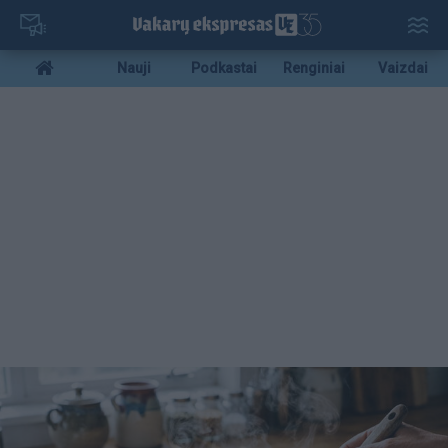
Pereiti
į
pagrindinį
Mobile
Nauji
Podkastai
Renginiai
Vaizdai
turinį
menu
bottom