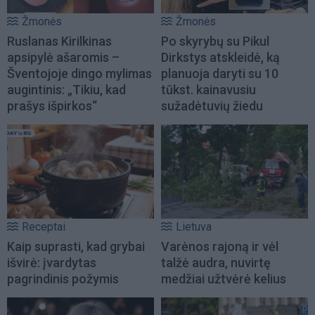
Žmonės
Žmonės
Ruslanas Kirilkinas
Po skyrybų su Pikul
apsipylė ašaromis –
Dirkstys atskleidė, ką
Šventojoje dingo mylimas
planuoja daryti su 10
augintinis: „Tikiu, kad
tūkst. kainavusiu
prašys išpirkos“
sužadėtuvių žiedu
Receptai
Lietuva
Kaip suprasti, kad grybai
Varėnos rajoną ir vėl
išvirė: įvardytas
talžė audra, nuvirtę
pagrindinis požymis
medžiai užtvėrė kelius