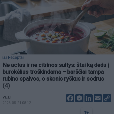
Receptai
Ne actas ir ne citrinos sultys: štai ką dedu į
burokėlius troškindama – barščiai tampa
rubino spalvos, o skonis ryškus ir sodrus
(4)
Facebook
Messenger
LinkedIn
Email
C
VE.LT
L
2026-05-21 08:12