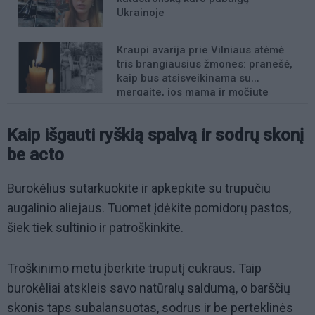
Ukrainoje
Kraupi avarija prie Vilniaus atėmė
tris brangiausius žmones: pranešė,
kaip bus atsisveikinama su
mergaite, jos mama ir močiute
Kaip išgauti ryškią spalvą ir sodrų skonį
be acto
Burokėlius sutarkuokite ir apkepkite su trupučiu
augalinio aliejaus. Tuomet įdėkite pomidorų pastos,
šiek tiek sultinio ir patroškinkite.
Troškinimo metu įberkite truputį cukraus. Taip
burokėliai atskleis savo natūralų saldumą, o barščių
skonis taps subalansuotas, sodrus ir be perteklinės