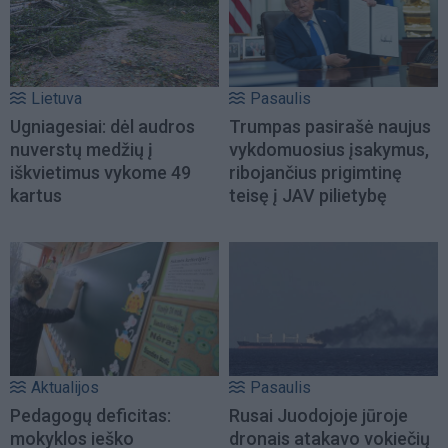
Lietuva
Pasaulis
Ugniagesiai: dėl audros
Trumpas pasirašė naujus
nuverstų medžių į
vykdomuosius įsakymus,
iškvietimus vykome 49
ribojančius prigimtinę
kartus
teisę į JAV pilietybę
Aktualijos
Pasaulis
Pedagogų deficitas:
Rusai Juodojoje jūroje
mokyklos ieško
dronais atakavo vokiečių