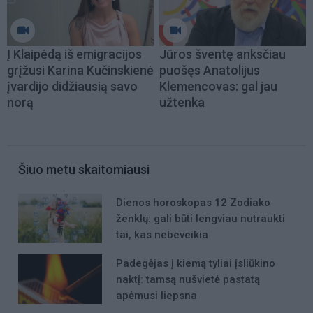
Į Klaipėdą iš emigracijos
Jūros šventę anksčiau
grįžusi Karina Kučinskienė
puošęs Anatolijus
įvardijo didžiausią savo
Klemencovas: gal jau
norą
užtenka
Šiuo metu skaitomiausi
Dienos horoskopas 12 Zodiako
ženklų: gali būti lengviau nutraukti
tai, kas nebeveikia
Padegėjas į kiemą tyliai įsliūkino
naktį: tamsą nušvietė pastatą
apėmusi liepsna