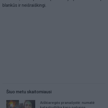
blankūs ir neišraiškingi.
Šiuo metu skaitomiausi
Aiškiaregės pranašystė: numatė
katastrofišką karo pabaigą