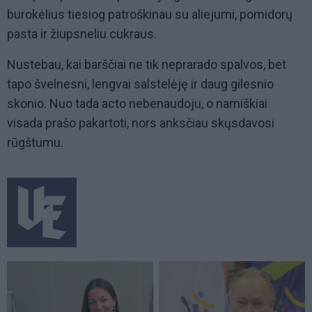
burokėlius tiesiog patroškinau su aliejumi, pomidorų
pasta ir žiupsneliu cukraus.
Nustebau, kai barščiai ne tik neprarado spalvos, bet
tapo švelnesni, lengvai salstelėję ir daug gilesnio
skonio. Nuo tada acto nebenaudoju, o namiškiai
visada prašo pakartoti, nors anksčiau skųsdavosi
rūgštumu.