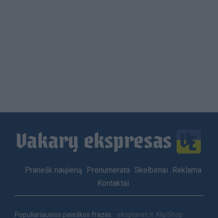
Load
More
Footer
Pranešk naujieną
Prenumerata
Skelbimai
Reklama
menu
Kontaktai
Populiariausios paieškos frazės:
ekoplanet.lt
KlipShop