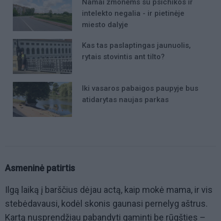
Namai žmonėms su psichikos ir
intelekto negalia - ir pietinėje
miesto dalyje
Kas tas paslaptingas jaunuolis,
rytais stovintis ant tilto?
Iki vasaros pabaigos paupyje bus
atidarytas naujas parkas
Asmeninė patirtis
Ilgą laiką į barščius dėjau actą, kaip mokė mama, ir vis
stebėdavausi, kodėl skonis gaunasi pernelyg aštrus.
Kartą nusprendžiau pabandyti gaminti be rūgšties –