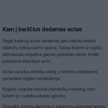
Kam į barščius dedamas actas
Pagal tradiciją actas dedamas tam, kad burokėliai
išlaikytų ryškią rubino spalvą. Tačiau būtent ši rūgštis
dažniausiai sugadina galutinį patiekalo skonį. Kodėl
patariama atsisakyti acto:
Actas suteikia aštroką skonį, o sotiems barščiams
perteklinė rūgštis nereikalinga.
Rūgštis užgožia natūralų burokėlių saldumą, nors
būtent jis suteikia skoniui gilumo.
Česnako, šviežių daržovių ir žalumynų aromatai tampa