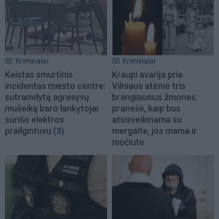
Kriminalai
Kriminalai
Keistas smurtinis
Kraupi avarija prie
incidentas miesto centre:
Vilniaus atėmė tris
sutramdytą agresyvų
brangiausius žmones:
mušeiką baro lankytojai
pranešė, kaip bus
surišo elektros
atsisveikinama su
prailgintuvu
(3)
mergaite, jos mama ir
močiute