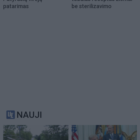
patarimas
be sterilizavimo
NAUJI