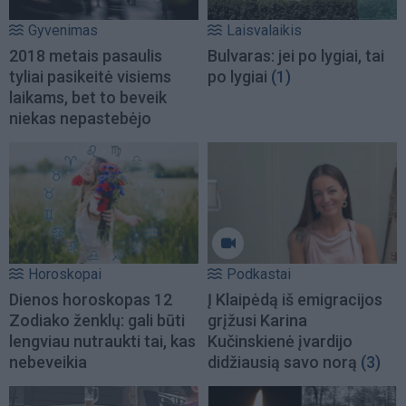
Gyvenimas
Laisvalaikis
2018 metais pasaulis
Bulvaras: jei po lygiai, tai
tyliai pasikeitė visiems
po lygiai
(1)
laikams, bet to beveik
niekas nepastebėjo
Horoskopai
Podkastai
Dienos horoskopas 12
Į Klaipėdą iš emigracijos
Zodiako ženklų: gali būti
grįžusi Karina
lengviau nutraukti tai, kas
Kučinskienė įvardijo
nebeveikia
didžiausią savo norą
(3)