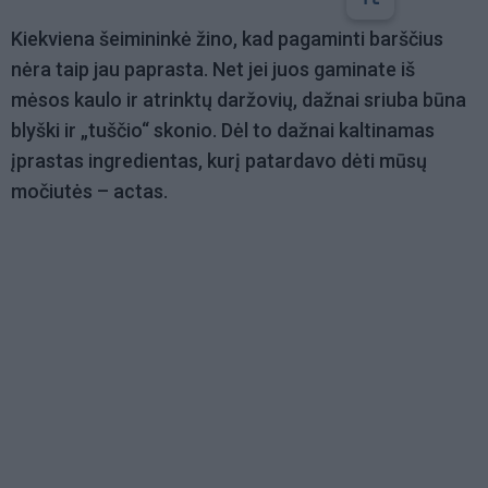
Kiekviena šeimininkė žino, kad pagaminti barščius
nėra taip jau paprasta. Net jei juos gaminate iš
mėsos kaulo ir atrinktų daržovių, dažnai sriuba būna
blyški ir „tuščio“ skonio. Dėl to dažnai kaltinamas
įprastas ingredientas, kurį patardavo dėti mūsų
močiutės – actas.