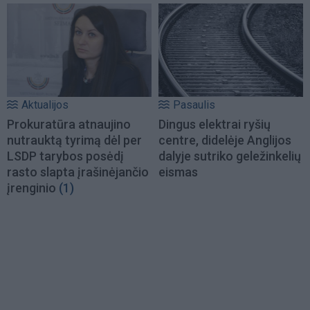
Aktualijos
Pasaulis
Prokuratūra atnaujino
Dingus elektrai ryšių
nutrauktą tyrimą dėl per
centre, didelėje Anglijos
LSDP tarybos posėdį
dalyje sutriko geležinkelių
rasto slapta įrašinėjančio
eismas
įrenginio
(1)