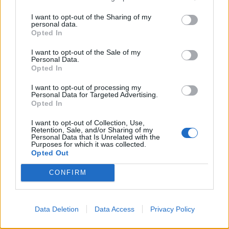
Kaip suprasti, kad grybai
Kaip teisingai virti miško
I want to opt-out of the Sharing of my
išvirė: įvardytas
grybus: kiekvienai rūšiai –
personal data.
pagrindinis požymis
skirtingas laikas
(1)
Opted In
I want to opt-out of the Sale of my
Personal Data.
Opted In
I want to opt-out of processing my
Personal Data for Targeted Advertising.
Opted In
Receptai
Receptai
I want to opt-out of Collection, Use,
Retention, Sale, and/or Sharing of my
Paprasčiau nebūna:
Senas geras būdas: kaip
Personal Data that Is Unrelated with the
Purposes for which it was collected.
varškės „batonas“
išgelbėti per skystą
Opted Out
lieknėjantiems. Švelnus
uogienę be želatinos
skonis – tinka patiekti ir
CONFIRM
su kumpiu, ir su raudona
žuvimi
Data Deletion
Data Access
Privacy Policy