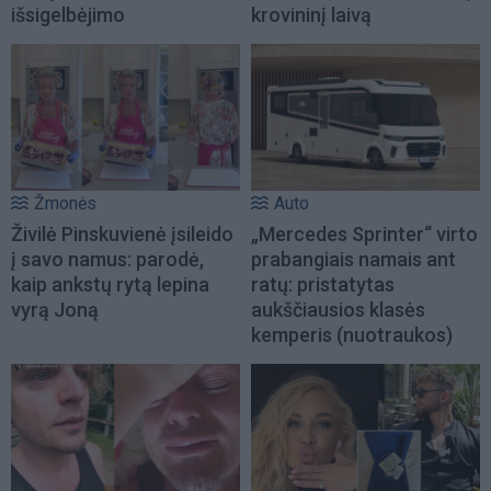
išsigelbėjimo
krovininį laivą
Žmonės
Auto
Živilė Pinskuvienė įsileido
„Mercedes Sprinter“ virto
į savo namus: parodė,
prabangiais namais ant
kaip ankstų rytą lepina
ratų: pristatytas
vyrą Joną
aukščiausios klasės
kemperis (nuotraukos)