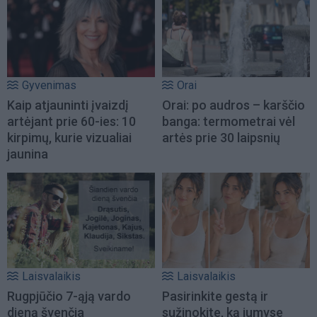
Gyvenimas
Orai
Kaip atjauninti įvaizdį
Orai: po audros – karščio
artėjant prie 60-ies: 10
banga: termometrai vėl
kirpimų, kurie vizualiai
artės prie 30 laipsnių
jaunina
Laisvalaikis
Laisvalaikis
Rugpjūčio 7-ąją vardo
Pasirinkite gestą ir
dieną švenčia
sužinokite, ką jumyse