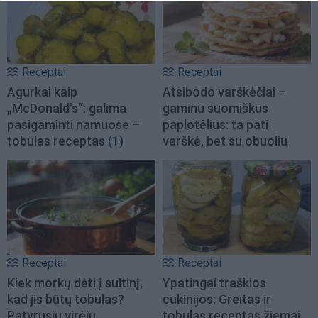
Receptai
Receptai
Agurkai kaip
Atsibodo varškėčiai –
„McDonald's“: galima
gaminu suomiškus
pasigaminti namuose –
paplotėlius: ta pati
tobulas receptas
(1)
varškė, bet su obuoliu
Receptai
Receptai
Kiek morkų dėti į sultinį,
Ypatingai traškios
kad jis būtų tobulas?
cukinijos: Greitas ir
Patyrusių virėjų
tobulas receptas žiemai