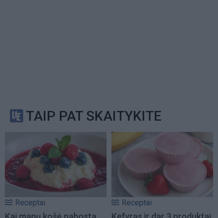
TAIP PAT SKAITYKITE
Receptai
Receptai
Kai manų košė pabosta,
Kefyras ir dar 3 produktai