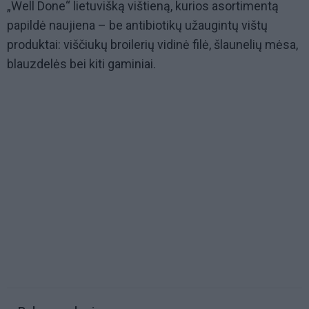
„Well Done“ lietuvišką vištieną, kurios asortimentą
papildė naujiena – be antibiotikų užaugintų vištų
produktai: viščiukų broilerių vidinė filė, šlaunelių mėsa,
blauzdelės bei kiti gaminiai.