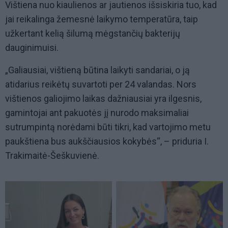
Vištiena nuo kiaulienos ar jautienos išsiskiria tuo, kad
jai reikalinga žemesnė laikymo temperatūra, taip
užkertant kelią šilumą mėgstančių bakterijų
dauginimuisi.
„Galiausiai, vištieną būtina laikyti sandariai, o ją
atidarius reikėtų suvartoti per 24 valandas. Nors
vištienos galiojimo laikas dažniausiai yra ilgesnis,
gamintojai ant pakuotės jį nurodo maksimaliai
sutrumpintą norėdami būti tikri, kad vartojimo metu
paukštiena bus aukščiausios kokybės“, – priduria I.
Trakimaitė-Šeškuvienė.