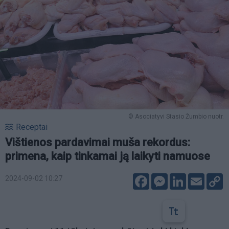
© Asociatyvi Stasio Žumbio nuotr.
Receptai
Vištienos pardavimai muša rekordus:
primena, kaip tinkamai ją laikyti namuose
Facebook
Messenger
LinkedIn
Email
C
2024-09-02 10:27
L