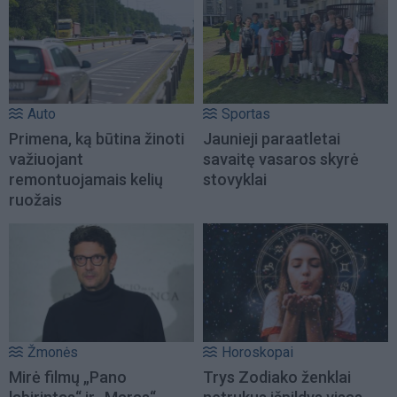
Auto
Sportas
Primena, ką būtina žinoti
Jaunieji paraatletai
važiuojant
savaitę vasaros skyrė
remontuojamais kelių
stovyklai
ruožais
Žmonės
Horoskopai
Mirė filmų „Pano
Trys Zodiako ženklai