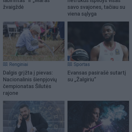
labirintas“ ir „Maras“
netrukus išpildys visas
žvaigždė
savo svajones, tačiau su
viena sąlyga
Renginiai
Sportas
Dalgis grįžta į pievas:
Evansas pasirašė sutartį
Nacionalinis šienpjovių
su „Žalgiriu“
čempionatas Šilutės
rajone