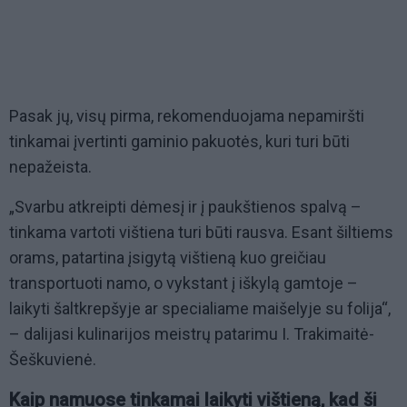
Pasak jų, visų pirma, rekomenduojama nepamiršti
tinkamai įvertinti gaminio pakuotės, kuri turi būti
nepažeista.
„Svarbu atkreipti dėmesį ir į paukštienos spalvą –
tinkama vartoti vištiena turi būti rausva. Esant šiltiems
orams, patartina įsigytą vištieną kuo greičiau
transportuoti namo, o vykstant į iškylą gamtoje –
laikyti šaltkrepšyje ar specialiame maišelyje su folija“,
– dalijasi kulinarijos meistrų patarimu I. Trakimaitė-
Šeškuvienė.
Kaip namuose tinkamai laikyti vištieną, kad ši