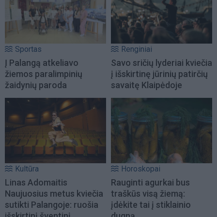
Sportas
Renginiai
Į Palangą atkeliavo
Savo sričių lyderiai kviečia
žiemos paralimpinių
į išskirtinę jūrinių patirčių
žaidynių paroda
savaitę Klaipėdoje
Kultūra
Horoskopai
Linas Adomaitis
Rauginti agurkai bus
Naujuosius metus kviečia
traškūs visą žiemą:
sutikti Palangoje: ruošia
įdėkite tai į stiklainio
išskirtinį šventinį
dugną