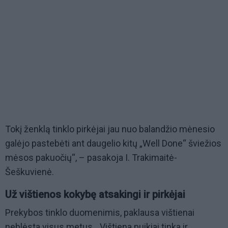
Tokį ženklą tinklo pirkėjai jau nuo balandžio mėnesio
galėjo pastebėti ant daugelio kitų „Well Done“ šviežios
mėsos pakuočių“, – pasakoja I. Trakimaitė-
Šeškuvienė.
Už vištienos kokybę atsakingi ir pirkėjai
Prekybos tinklo duomenimis, paklausa vištienai
neblėsta visus metus. „Vištiena puikiai tinka ir