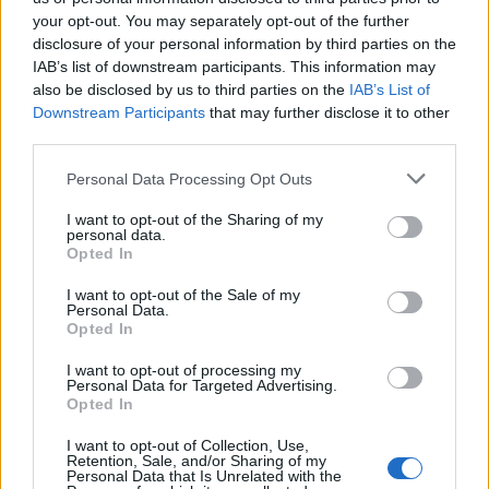
your opt-out. You may separately opt-out of the further
tris brangiausius žmones: pranešė,
disclosure of your personal information by third parties on the
kaip bus atsisveikinama su
IAB’s list of downstream participants. This information may
mergaite, jos mama ir močiute
also be disclosed by us to third parties on the
IAB’s List of
Downstream Participants
that may further disclose it to other
third parties.
Personal Data Processing Opt Outs
Raktažodžiai
vištiena
I want to opt-out of the Sharing of my
personal data.
Opted In
I want to opt-out of the Sale of my
Komentarai
Personal Data.
Opted In
I want to opt-out of processing my
Rašyti komentarą
Personal Data for Targeted Advertising.
Opted In
Jūsų vardas
I want to opt-out of Collection, Use,
Retention, Sale, and/or Sharing of my
Personal Data that Is Unrelated with the