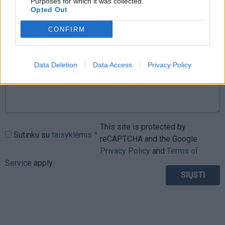
Purposes for which it was collected.
Opted Out
Komentaras
CONFIRM
Data Deletion
Data Access
Privacy Policy
This site is protected by
Sutinku su
taisyklėmis
reCAPTCHA and the Google
Privacy Policy
and
Terms of
Service
apply.