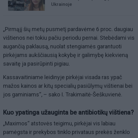
Ukrainoje
„Pirmąjį šių metų pusmetį pardavėme 6 proc. daugiau
vištienos nei tokiu pačiu periodu pernai. Stebėdami vis
augančią paklausą, nuolat stengiamės garantuoti
pirkėjams aukščiausią kokybę ir galimybę kiekvieną
savaitę ja pasirūpinti pigiau.
Kassavaitiniame leidinyje pirkėjai visada ras ypač
mažos kainos ar kitų specialių pasiūlymų vištienai bei
jos gaminiams“, – sako I. Trakimaitė-Šeškuvienė.
Kuo ypatinga užauginta be antibiotikų vištiena?
„Maximos“ atstovės teigimu, pirkėjai vis labiau
pamėgsta ir prekybos tinklo privataus prekės ženklo