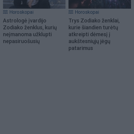
Horoskopai
Horoskopai
Astrologė įvardijo
Trys Zodiako ženklai,
Zodiako ženklus, kurių
kurie šiandien turėtų
neįmanoma užklupti
atkreipti dėmesį į
nepasiruošusių
aukštesniųjų jėgų
patarimus