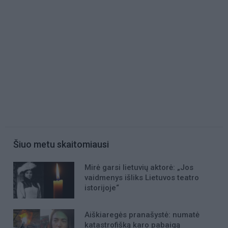
Šiuo metu skaitomiausi
Mirė garsi lietuvių aktorė: „Jos
vaidmenys išliks Lietuvos teatro
istorijoje“
Aiškiaregės pranašystė: numatė
katastrofišką karo pabaigą