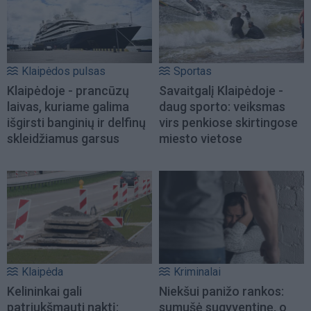
Klaipėdos pulsas
Sportas
Klaipėdoje - prancūzų
Savaitgalį Klaipėdoje -
laivas, kuriame galima
daug sporto: veiksmas
išgirsti banginių ir delfinų
virs penkiose skirtingose
skleidžiamus garsus
miesto vietose
Klaipėda
Kriminalai
Kelininkai gali
Niekšui panižo rankos:
patriukšmauti naktį:
sumušė sugyventinę, o