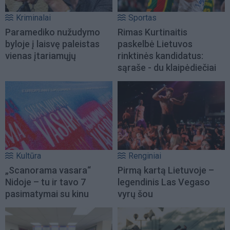
Kriminalai
Sportas
Paramediko nužudymo
Rimas Kurtinaitis
byloje į laisvę paleistas
paskelbė Lietuvos
vienas įtariamųjų
rinktinės kandidatus:
sąraše - du klaipėdiečiai
Kultūra
Renginiai
„Scanorama vasara“
Pirmą kartą Lietuvoje –
Nidoje – tu ir tavo 7
legendinis Las Vegaso
pasimatymai su kinu
vyrų šou