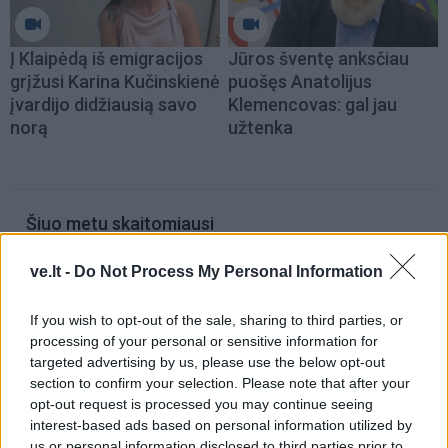
Į Klaipėdą iš emigracijos
Jūros šventę anksčiau
grįžusi Karina Kučinskienė
puošęs Anatolijus
įvardijo didžiausią savo
Klemencovas: gal jau
norą
užtenka
Šiuo metu skaitomiausi
Pelių ir žiurkių baubas: kas
ve.lt -
Do Not Process My Personal Information
graužikus gąsdina labiau nei
nuodai
If you wish to opt-out of the sale, sharing to third parties, or
processing of your personal or sensitive information for
Taro kortų horoskopas rugpjūčio 7
targeted advertising by us, please use the below opt-out
dienai: Vandeniams – pasirinkimas,
section to confirm your selection. Please note that after your
Dvyniams – pagreitis
opt-out request is processed you may continue seeing
interest-based ads based on personal information utilized by
Kraupi avarija prie Vilniaus atėmė
us or personal information disclosed to third parties prior to