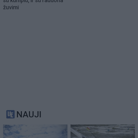
su kumpiu, ir su raudona
žuvimi
NAUJI