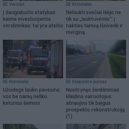
Verslas
Kriminalai
Į daugiabučio statybas
Nelaukti svečiai išėjo ne
kaime investuojantis
tik su „lauktuvėmis“: į
verslininkas: tai yra ateitis
nakties tamsą išsivedė ir
merginą
Kriminalai
Klaipėdos pulsas
Užsidegė lauko pavėsinė:
Nusitrynęs ženklinimas
vos be namų neliko
klaidina vairuotojus:
keturios šeimos
atnaujins tik baigus
prospekto rekonstrukciją
(1)