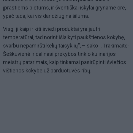
įprastiems pietums, ir šventiškai iškylai gryname ore,
ypač tada, kai vis dar džiugina šiluma.
Visgi ji kaip ir kiti švieži produktai yra jautri
temperatūrai, tad norint išlaikyti paukštienos kokybę,
svarbu nepamiršti kelių taisyklių“, – sako I. Trakimaitė-
Šeškuvienė ir dalinasi prekybos tinklo kulinarijos
meistrų patarimais, kaip tinkamai pasirūpinti šviežios
vištienos kokybe už parduotuvės ribų.