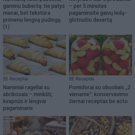
gaminu bubertą: tie patys
– per 5 minutes
manai, bet tekstūra
pagaminsite gaivų ledų-
primena lengvą pudingą
glotnučio desertą
(1)
Receptai
Receptai
Naminiai rageliai su
Pomidorai su obuoliais „2
abrikosais – minkšti,
viename“: konservavimo
kvapnūs ir lengvai
žiemai receptas be acto
pagaminami