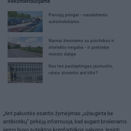
Rekomenduojame
Pensijų pinigai - naudotiems
automobiliams
Namai žmonėms su psichikos ir
intelekto negalia - ir pietinėje
miesto dalyje
Kas tas paslaptingas jaunuolis,
rytais stovintis ant tilto?
„Ant pakuotės esantis žymėjimas „užauginta be
antibiotikų“ pirkėją informuoja, kad augant broileriams
jiems buvo suteiktos komfortiškos sąlygos, lesinti