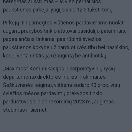
neregėtas aukštumas – iš viso pernai šios
paukštienos pirkėjai įsigijo apie 12,5 tūkst. tonų.
Pirkėjų itin pamėgtos vištienos pardavimams nuolat
augant, prekybos tinklo atstovai pasidalijo patarimais,
padėsiančiais tinkamai pasirūpinti šviežios
paukštienos kokybe už parduotuvės ribų bei paaiškino,
kodėl verta rinktis ją užaugintą be antibiotikų.
„Maximos“ Komunikacijos ir korporatyvinių ryšių
departamento direktorės Indrės Trakimaitės-
Šeškuvienės teigimu, vištiena sudaro 40 proc. visų
šviežios mėsos pardavimų prekybos tinklo
parduotuvėse, o po rekordinių 2023 m., augimas
stebimas ir šiemet.