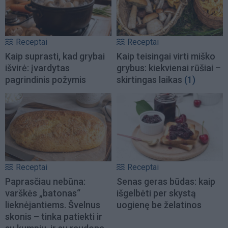
Receptai
Receptai
Kaip suprasti, kad grybai
Kaip teisingai virti miško
išvirė: įvardytas
grybus: kiekvienai rūšiai –
pagrindinis požymis
skirtingas laikas
(1)
Receptai
Receptai
Paprasčiau nebūna:
Senas geras būdas: kaip
varškės „batonas“
išgelbėti per skystą
lieknėjantiems. Švelnus
uogienę be želatinos
skonis – tinka patiekti ir