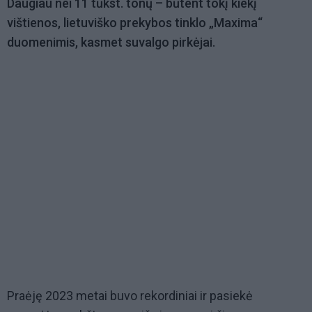
Daugiau nei 11 tūkst. tonų – būtent tokį kiekį
vištienos, lietuviško prekybos tinklo „Maxima“
duomenimis, kasmet suvalgo pirkėjai.
Praėję 2023 metai buvo rekordiniai ir pasiekė