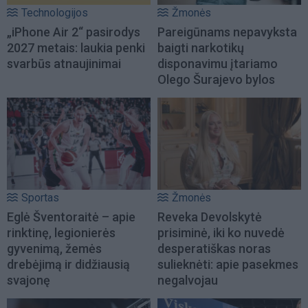
Technologijos
Žmonės
„iPhone Air 2“ pasirodys
Pareigūnams nepavyksta
2027 metais: laukia penki
baigti narkotikų
svarbūs atnaujinimai
disponavimu įtariamo
Olego Šurajevo bylos
Sportas
Žmonės
Eglė Šventoraitė – apie
Reveka Devolskytė
rinktinę, legionierės
prisiminė, iki ko nuvedė
gyvenimą, žemės
desperatiškas noras
drebėjimą ir didžiausią
sulieknėti: apie pasekmes
svajonę
negalvojau