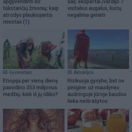
apgyvendinti 80
šalį: ekspertai įvardijo 7
tūkstančių žmonių: kaip
visžalius augalus, kurių
atrodys plaukiojantis
negalima genėti
miestas
(1)
Gyvenimas
Aktualijos
Etiopija per vieną dieną
Rizikuoja gyvybe, bet ne
pasodino 353 milijonus
pinigine: už maudynes
medžių: kiek iš jų išliko?
audringoje jūroje baudos
lieka neišrašytos