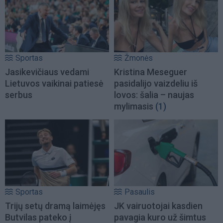
Sportas
Žmonės
Jasikevičiaus vedami
Kristina Meseguer
Lietuvos vaikinai patiesė
pasidalijo vaizdeliu iš
serbus
lovos: šalia – naujas
mylimasis
(1)
Sportas
Pasaulis
Trijų setų dramą laimėjęs
JK vairuotojai kasdien
Butvilas pateko į
pavagia kuro už šimtus