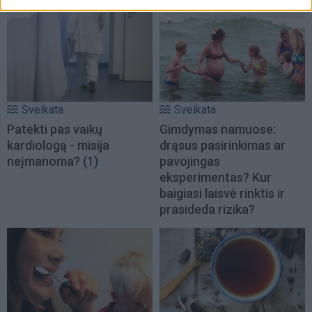
Sveikata
Sveikata
Patekti pas vaikų
Gimdymas namuose:
kardiologą - misija
drąsus pasirinkimas ar
neįmanoma?
(1)
pavojingas
eksperimentas? Kur
baigiasi laisvė rinktis ir
prasideda rizika?