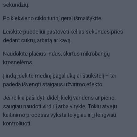
sekundžių.
Po kiekvieno ciklo turinį gerai išmaišykite.
Leiskite puodeliui pastovėti kelias sekundes prieš
dedant cukrų, arbatą ar kavą.
Naudokite plačius indus, skirtus mikrobangų
krosnelėms.
Į indą įdėkite medinį pagaliuką ar šaukštelį – tai
padeda išvengti staigaus užvirimo efekto.
Jei reikia pašildyti didelį kiekį vandens ar pieno,
saugiau naudoti virdulį arba viryklę. Tokiu atveju
kaitinimo procesas vyksta tolygiau ir jį lengviau
kontroliuoti.