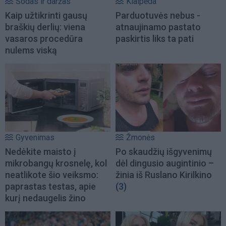
Sodas ir daržas
Klaipėda
Kaip užtikrinti gausų
Parduotuvės nebus -
braškių derlių: viena
atnaujinamo pastato
vasaros procedūra
paskirtis liks ta pati
nulems viską
Gyvenimas
Žmonės
Nedėkite maisto į
Po skaudžių išgyvenimų
mikrobangų krosnelę, kol
dėl dingusio augintinio –
neatlikote šio veiksmo:
žinia iš Ruslano Kirilkino
paprastas testas, apie
(3)
kurį nedaugelis žino