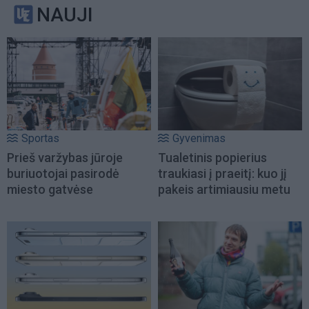
NAUJI
Sportas
Gyvenimas
Prieš varžybas jūroje
Tualetinis popierius
buriuotojai pasirodė
traukiasi į praeitį: kuo jį
miesto gatvėse
pakeis artimiausiu metu