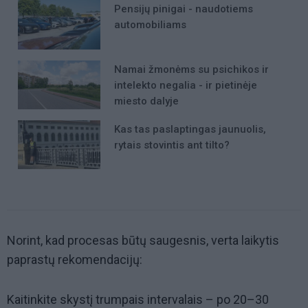
Pensijų pinigai - naudotiems
automobiliams
Namai žmonėms su psichikos ir
intelekto negalia - ir pietinėje
miesto dalyje
Kas tas paslaptingas jaunuolis,
rytais stovintis ant tilto?
Norint, kad procesas būtų saugesnis, verta laikytis
paprastų rekomendacijų:
Kaitinkite skystį trumpais intervalais – po 20–30