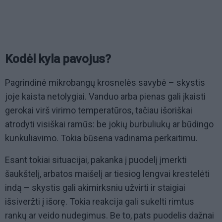
Kodėl kyla pavojus?
Pagrindinė mikrobangų krosnelės savybė – skystis
joje kaista netolygiai. Vanduo arba pienas gali įkaisti
gerokai virš virimo temperatūros, tačiau išoriškai
atrodyti visiškai ramūs: be jokių burbuliukų ar būdingo
kunkuliavimo. Tokia būsena vadinama perkaitimu.
Esant tokiai situacijai, pakanka į puodelį įmerkti
šaukštelį, arbatos maišelį ar tiesiog lengvai krestelėti
indą – skystis gali akimirksniu užvirti ir staigiai
išsiveržti į išorę. Tokia reakcija gali sukelti rimtus
rankų ar veido nudegimus. Be to, pats puodelis dažnai