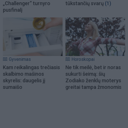
„Challenger“ turnyro
tūkstančių svarų
(1)
pusfinalį
Gyvenimas
Horoskopai
Kam reikalingas trečiasis
Ne tik meilė, bet ir noras
skalbimo mašinos
sukurti šeimą: šių
skyrelis: daugelis jį
Zodiako ženklų moterys
sumaišo
greitai tampa žmonomis