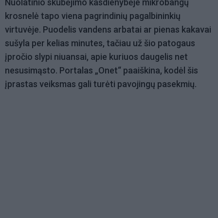
Nuolatinio skubėjimo kasdienybėje mikrobangų
krosnelė tapo viena pagrindinių pagalbininkių
virtuvėje. Puodelis vandens arbatai ar pienas kakavai
sušyla per kelias minutes, tačiau už šio patogaus
įpročio slypi niuansai, apie kuriuos daugelis net
nesusimąsto. Portalas „Onet“ paaiškina, kodėl šis
įprastas veiksmas gali turėti pavojingų pasekmių.