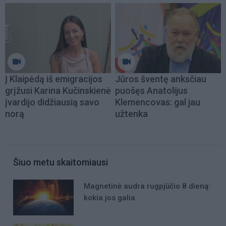
Į Klaipėdą iš emigracijos
Jūros šventę anksčiau
grįžusi Karina Kučinskienė
puošęs Anatolijus
įvardijo didžiausią savo
Klemencovas: gal jau
norą
užtenka
Šiuo metu skaitomiausi
Magnetinė audra rugpjūčio 8 dieną:
kokia jos galia