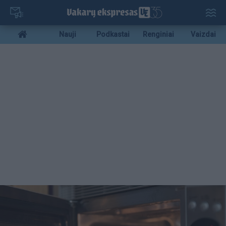
Pereiti
į
pagrindinį
Mobile
Nauji
Podkastai
Renginiai
Vaizdai
turinį
menu
bottom