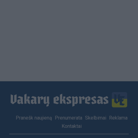
Load
More
Footer
Pranešk naujieną
Prenumerata
Skelbimai
Reklama
menu
Kontaktai