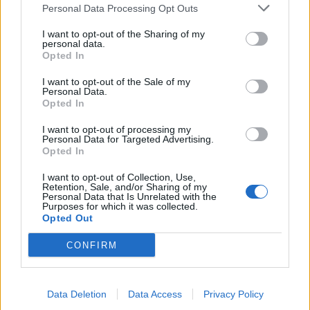
Personal Data Processing Opt Outs
I want to opt-out of the Sharing of my
personal data.
Sveikata
Sveikata
Opted In
Vėžiu sergančiai britei
Nuo lapkričio daliai
pirmai pasaulyje taikytas
pacientų pagalbą teiks
I want to opt-out of the Sale of my
Personal Data.
naujas gydymo metodas
išplėstinės praktikos
Opted In
slaugytojai
I want to opt-out of processing my
Personal Data for Targeted Advertising.
Opted In
I want to opt-out of Collection, Use,
Retention, Sale, and/or Sharing of my
Personal Data that Is Unrelated with the
Purposes for which it was collected.
Opted Out
Sveikata
Sveikata
CONFIRM
Plaukai mažiau
Išrinktas Jūrininkų
riebaluosis: į šampūną
poliklinikos vadovas
(9)
tereikia įberti vieną
Data Deletion
Data Access
Privacy Policy
ingredientą