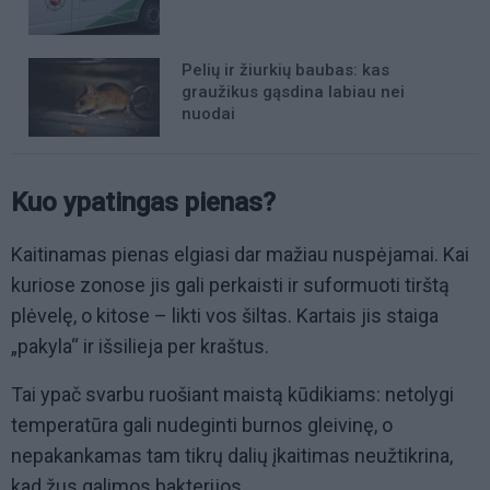
Pelių ir žiurkių baubas: kas
graužikus gąsdina labiau nei
nuodai
Kuo ypatingas pienas?
Kaitinamas pienas elgiasi dar mažiau nuspėjamai. Kai
kuriose zonose jis gali perkaisti ir suformuoti tirštą
plėvelę, o kitose – likti vos šiltas. Kartais jis staiga
„pakyla“ ir išsilieja per kraštus.
Tai ypač svarbu ruošiant maistą kūdikiams: netolygi
temperatūra gali nudeginti burnos gleivinę, o
nepakankamas tam tikrų dalių įkaitimas neužtikrina,
kad žus galimos bakterijos.