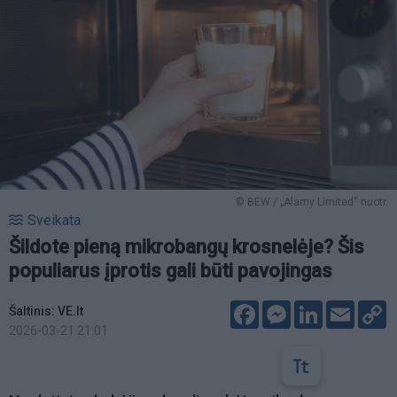
© BEW / „Alamy Limited“ nuotr.
Sveikata
Šildote pieną mikrobangų krosnelėje? Šis
populiarus įprotis gali būti pavojingas
Facebook
Messenger
LinkedIn
Email
C
Šaltinis: VE.lt
L
2026-03-21 21:01