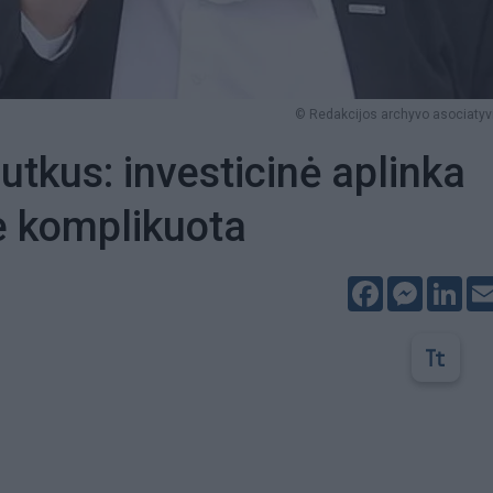
© Redakcijos archyvo asociatyvi
utkus: investicinė aplinka
e komplikuota
Facebook
Messeng
Lin