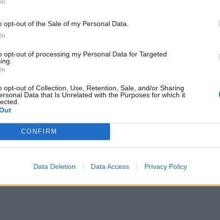
In
o opt-out of the Sale of my Personal Data.
In
to opt-out of processing my Personal Data for Targeted
ing.
In
o opt-out of Collection, Use, Retention, Sale, and/or Sharing
ersonal Data that Is Unrelated with the Purposes for which it
omiausi
lected.
Out
Taro kortų horoskopas rugpjūčio 6 dienai: Svarstyklė
sėkmė, Jaučiams – greiti sprendimai
CONFIRM
Dienos horoskopas 12 Zodiako ženklų: svarbu
Data Deletion
Data Access
Privacy Policy
neperžengti savo galimybių ribos