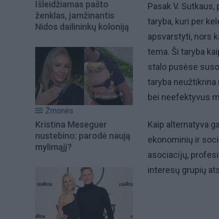
Išleidžiamas pašto
Pasak V. Sutkaus, 
ženklas, įamžinantis
taryba, kuri per ke
Nidos dailininkų koloniją
apsvarstyti, nors k
tema. Ši taryba kai
stalo pusėse susodi
taryba neužtikrina
bei neefektyvus mod
Žmonės
Kristina Meseguer
Kaip alternatyva ga
nustebino: parodė naują
ekonominių ir socia
mylimąjį?
asociacijų, profesi
interesų grupių ats