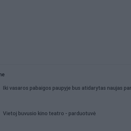
me
Iki vasaros pabaigos paupyje bus atidarytas naujas pa
Vietoj buvusio kino teatro - parduotuvė