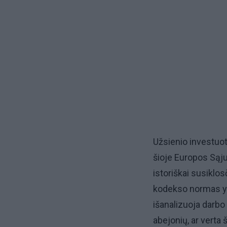
Užsienio investuoto
šioje Europos Sąju
istoriškai susiklo
kodekso normas yra
išanalizuoja darbo 
abejonių, ar verta 