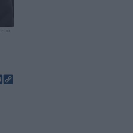
 nuotr.
er
kedIn
Email
Copy
Link