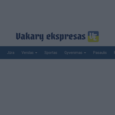
Jūra
Sportas
Pasaulis
Verslas
Gyvenimas