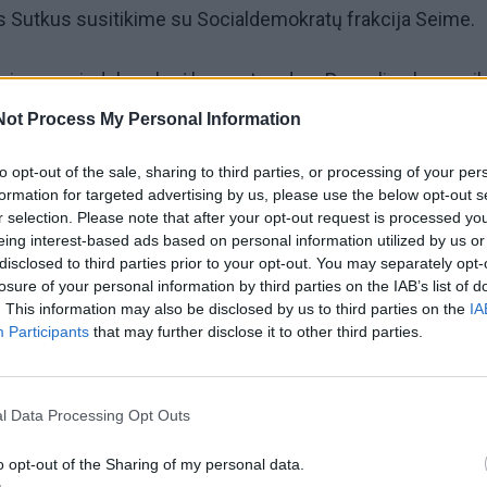
s Sutkus susitikime su Socialdemokratų frakcija Seime.
cingumo indekse, kurį kasmet sudaro Pasaulio ekonomi
bo santykių rodiklius, Lietuva yra antrajame pasaulio šalių
Not Process My Personal Information
buotojų priėmimo į darbą ir atleidimo sudėtingumą, Lietu
to opt-out of the sale, sharing to third parties, or processing of your per
125 vietą (Latvija – 50, Estija – 12). Darbo santykių lank
formation for targeted advertising by us, please use the below opt-out s
 pat yra tik 106 (Latvija – 24, Estija – 11). „Jeigu norime, 
r selection. Please note that after your opt-out request is processed y
eing interest-based ads based on personal information utilized by us or
ka taptų konkurencingesnė, privalome ieškoti lankstesnių
disclosed to third parties prior to your opt-out. You may separately opt-
santykių, įvairesnių darbo sutarčių formų, taigi ir pokyčiai
losure of your personal information by third parties on the IAB’s list of
. This information may also be disclosed by us to third parties on the
IA
me yra tiesiog gyvybiškai svarbūs“, – teigė V. Sutkus.
Participants
that may further disclose it to other third parties.
l Data Processing Opt Outs
o opt-out of the Sharing of my personal data.