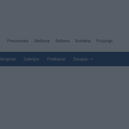
Desktop
Prenumerata
Skelbimai
Reklama
Kontaktai
Prisijungti
menu
top
Renginiai
Galerijos
Podkastai
Daugiau