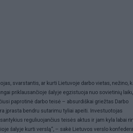
jas, svarstantis, ar kurti Lietuvoje darbo vietas, nežino, 
ngai priklausančioje šalyje egzistuoja nuo sovietinių laik
sčiusi paprotinė darbo teisė – absurdiškai griežtas Darbo
 įprasta bendru sutarimu tyliai apeiti. Investuotojas
santykius reguliuojančius teisės aktus ir jam kyla labai r
šioje šalyje kurti verslą“, – sakė Lietuvos verslo konfeder