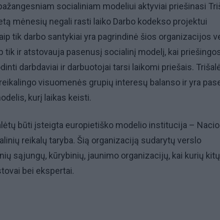
pažangesniam socialiniam modeliui aktyviai priešinasi Tri
letą mėnesių negali rasti laiko Darbo kodekso projektui
aip tik darbo santykiai yra pagrindinė šios organizacijos v
p tik ir atstovauja pasenusį socialinį modelį, kai priešingo
nti darbdaviai ir darbuotojai tarsi laikomi priešais. Trišal
 reikalingo visuomenės grupių interesų balanso ir yra pa
elis, kurį laikas keisti.
lėtų būti įsteigta europietiško modelio institucija – Naci
linių reikalų taryba. Šią organizaciją sudarytų verslo
nių sąjungų, kūrybinių, jaunimo organizacijų, kai kurių kitų
tovai bei ekspertai.