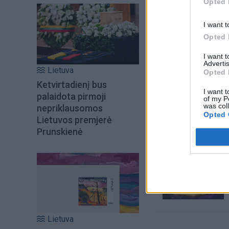
Opted 
I want t
Opted 
I want 
Advertis
Lietuva
Opted 
Ketvirtadienį bus
I want t
palaidota pirmoji
of my P
Šiuo metu skait
was col
nepriklausomos
Opted 
Lietuvos premjerė
Prunskienė
Lietuva