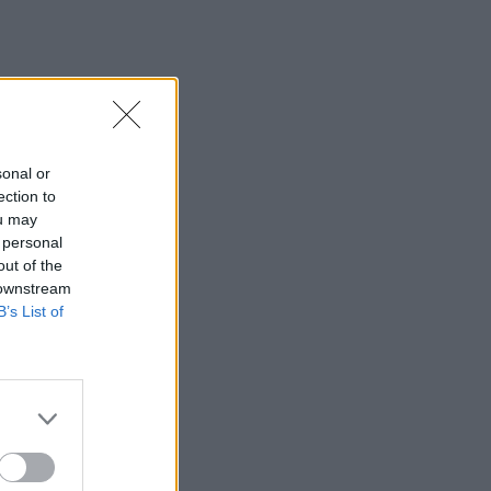
kos
va
sonal or
stumo
ection to
kad
ou may
 personal
,
out of the
 darbo
 downstream
B’s List of