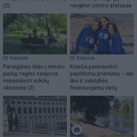
(2)
rengimo centro statusas
Klaipėda
Klaipėda
Pareigūnės išėjo į miesto
Kviečia pasinaudoti
parką: ragino senjorus
papildomu priėmimu – dar
nepasiduoti sukčių
liko ir valstybės
vilionėms
(2)
finansuojamų vietų