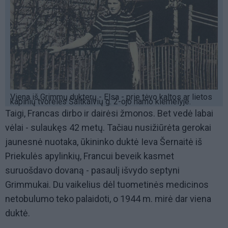
Viena iš Grimmų dukterų - Elsa - prie tėvo kaltos ar lietos
kapinių tvorelės Šaltkalvių g. 2-ojo namo kiemelyje.
Taigi, Francas dirbo ir dairėsi žmonos. Bet vedė labai
vėlai - sulaukęs 42 metų. Tačiau nusižiūrėta gerokai
jaunesnė nuotaka, ūkininko duktė Ieva Šernaitė iš
Priekulės apylinkių, Francui beveik kasmet
suruošdavo dovaną - pasaulį išvydo septyni
Grimmukai. Du vaikelius dėl tuometinės medicinos
netobulumo teko palaidoti, o 1944 m. mirė dar viena
duktė.