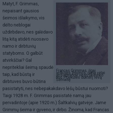
Matyt, F. Grimmas,
nepaisant gausios
šeimos išlaikymo, vis
dėlto neblogai
uždirbdavo, nes galėdavo
litą kitą atidėti nuosavo
namo ir dirbtuvių
statyboms. O galbūt
atvirkščiai? Gal
nepritekliai šeimą spaudė
Francas Grimmas, ilgai
ieškojęs žmonos, gana vėlai
taip, kad būstą ir
apsisprendė vesti ūkininko
nuo Priekulės dukterį Ievą
Šernaitę.
dirbtuves buvo būtina
pasistatyti, nes nebepakakdavo lėšų būstui nuomoti?
Taigi 1928 m. F. Grimmas pasistatė namą jau
pervadintoje (apie 1920 m.) Šaltkalvių gatvėje. Jame
Grimmų šeima ir gyveno, ir dirbo. Žinoma, kad Francas