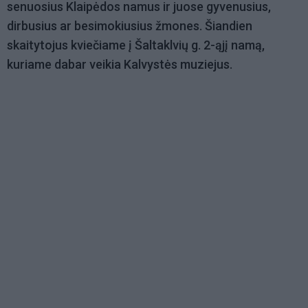
senuosius Klaipėdos namus ir juose gyvenusius,
dirbusius ar besimokiusius žmones. Šiandien
skaitytojus kviečiame į Šaltaklvių g. 2-ąjį namą,
kuriame dabar veikia Kalvystės muziejus.