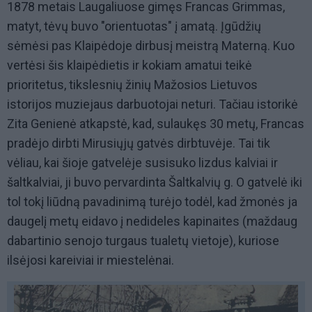
1878 metais Laugaliuose gimęs Francas Grimmas,
matyt, tėvų buvo "orientuotas" į amatą. Įgūdžių
sėmėsi pas Klaipėdoje dirbusį meistrą Materną. Kuo
vertėsi šis klaipėdietis ir kokiam amatui teikė
prioritetus, tikslesnių žinių Mažosios Lietuvos
istorijos muziejaus darbuotojai neturi. Tačiau istorikė
Zita Genienė atkapstė, kad, sulaukęs 30 metų, Francas
pradėjo dirbti Mirusiųjų gatvės dirbtuvėje. Tai tik
vėliau, kai šioje gatvelėje susisuko lizdus kalviai ir
šaltkalviai, ji buvo pervardinta Šaltkalvių g. O gatvelė iki
tol tokį liūdną pavadinimą turėjo todėl, kad žmonės ja
daugelį metų eidavo į nedideles kapinaites (maždaug
dabartinio senojo turgaus tualetų vietoje), kuriose
ilsėjosi kareiviai ir miestelėnai.