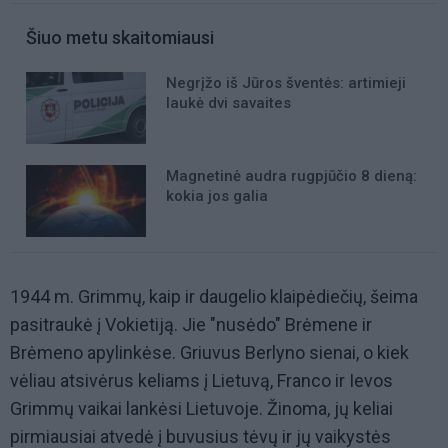
Šiuo metu skaitomiausi
Negrįžo iš Jūros šventės: artimieji
laukė dvi savaites
Magnetinė audra rugpjūčio 8 dieną:
kokia jos galia
1944 m. Grimmų, kaip ir daugelio klaipėdiečių, šeima
pasitraukė į Vokietiją. Jie "nusėdo" Brėmene ir
Brėmeno apylinkėse. Griuvus Berlyno sienai, o kiek
vėliau atsivėrus keliams į Lietuvą, Franco ir Ievos
Grimmų vaikai lankėsi Lietuvoje. Žinoma, jų keliai
pirmiausiai atvedė į buvusius tėvų ir jų vaikystės