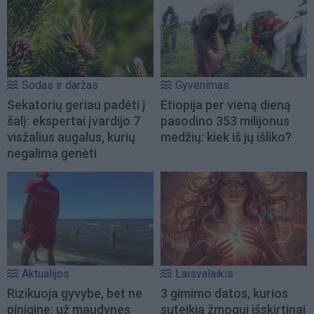
Sodas ir daržas
Gyvenimas
Sekatorių geriau padėti į
Etiopija per vieną dieną
šalį: ekspertai įvardijo 7
pasodino 353 milijonus
visžalius augalus, kurių
medžių: kiek iš jų išliko?
negalima genėti
Aktualijos
Laisvalaikis
Rizikuoja gyvybe, bet ne
3 gimimo datos, kurios
pinigine: už maudynes
suteikia žmogui išskirtinai