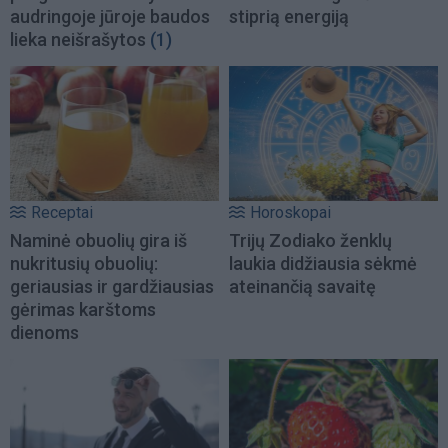
audringoje jūroje baudos
stiprią energiją
lieka neišrašytos
(1)
Receptai
Horoskopai
Naminė obuolių gira iš
Trijų Zodiako ženklų
nukritusių obuolių:
laukia didžiausia sėkmė
geriausias ir gardžiausias
ateinančią savaitę
gėrimas karštoms
dienoms