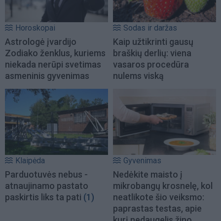
Horoskopai
Sodas ir daržas
Astrologė įvardijo
Kaip užtikrinti gausų
Zodiako ženklus, kuriems
braškių derlių: viena
niekada nerūpi svetimas
vasaros procedūra
asmeninis gyvenimas
nulems viską
Klaipėda
Gyvenimas
Parduotuvės nebus -
Nedėkite maisto į
atnaujinamo pastato
mikrobangų krosnelę, kol
paskirtis liks ta pati
(1)
neatlikote šio veiksmo:
paprastas testas, apie
kurį nedaugelis žino