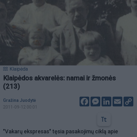
Klaipėda
Klaipėdos akvarelės: namai ir žmonės
(213)
Facebook
Messenger
LinkedIn
Email
C
Gražina Juodytė
L
2011-09-12 00:01
"Vakarų ekspresas" tęsia pasakojimų ciklą apie