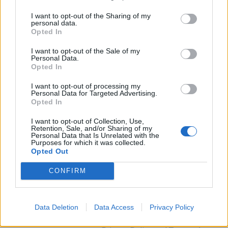
I want to opt-out of the Sharing of my
personal data.
Rašyti komentarą
Opted In
I want to opt-out of the Sale of my
Jūsų vardas
Personal Data.
Opted In
I want to opt-out of processing my
Personal Data for Targeted Advertising.
Komentaras
Opted In
I want to opt-out of Collection, Use,
Retention, Sale, and/or Sharing of my
Personal Data that Is Unrelated with the
Purposes for which it was collected.
Opted Out
CONFIRM
This site is protected by
Data Deletion
Data Access
Privacy Policy
Sutinku su
taisyklėmis
reCAPTCHA and the Google