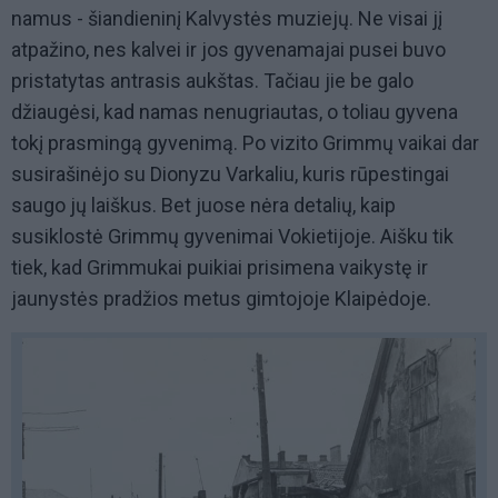
namus - šiandieninį Kalvystės muziejų. Ne visai jį
atpažino, nes kalvei ir jos gyvenamajai pusei buvo
pristatytas antrasis aukštas. Tačiau jie be galo
džiaugėsi, kad namas nenugriautas, o toliau gyvena
tokį prasmingą gyvenimą. Po vizito Grimmų vaikai dar
susirašinėjo su Dionyzu Varkaliu, kuris rūpestingai
saugo jų laiškus. Bet juose nėra detalių, kaip
susiklostė Grimmų gyvenimai Vokietijoje. Aišku tik
tiek, kad Grimmukai puikiai prisimena vaikystę ir
jaunystės pradžios metus gimtojoje Klaipėdoje.