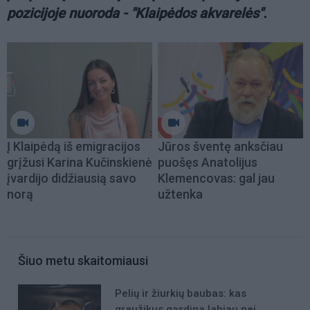
pozicijoje nuoroda - "Klaipėdos akvarelės".
Į Klaipėdą iš emigracijos
Jūros šventę anksčiau
grįžusi Karina Kučinskienė
puošęs Anatolijus
įvardijo didžiausią savo
Klemencovas: gal jau
norą
užtenka
Šiuo metu skaitomiausi
Pelių ir žiurkių baubas: kas
graužikus gąsdina labiau nei