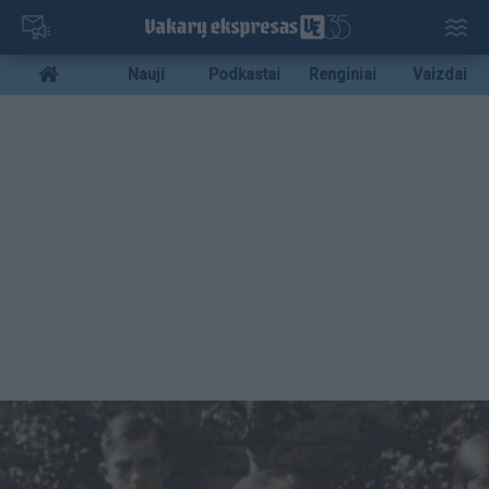
Pereiti
į
pagrindinį
Mobile
Nauji
Podkastai
Renginiai
Vaizdai
turinį
menu
bottom