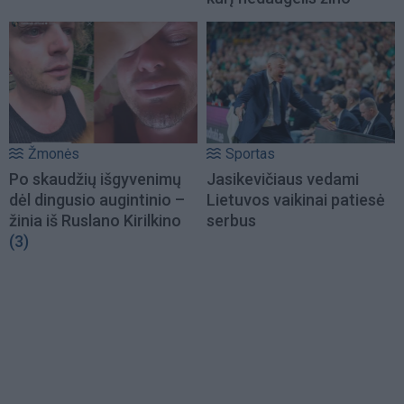
Žmonės
Sportas
Po skaudžių išgyvenimų
Jasikevičiaus vedami
dėl dingusio augintinio –
Lietuvos vaikinai patiesė
žinia iš Ruslano Kirilkino
serbus
(3)