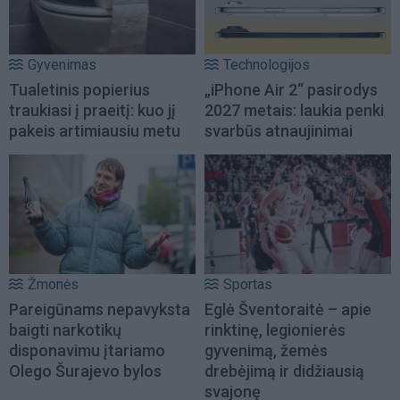
Gyvenimas
Technologijos
Tualetinis popierius
„iPhone Air 2“ pasirodys
traukiasi į praeitį: kuo jį
2027 metais: laukia penki
pakeis artimiausiu metu
svarbūs atnaujinimai
Žmonės
Sportas
Pareigūnams nepavyksta
Eglė Šventoraitė – apie
baigti narkotikų
rinktinę, legionierės
disponavimu įtariamo
gyvenimą, žemės
Olego Šurajevo bylos
drebėjimą ir didžiausią
svajonę