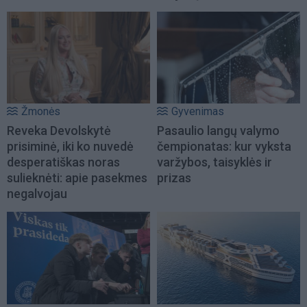
Žmonės
Gyvenimas
Reveka Devolskytė
Pasaulio langų valymo
prisiminė, iki ko nuvedė
čempionatas: kur vyksta
desperatiškas noras
varžybos, taisyklės ir
sulieknėti: apie pasekmes
prizas
negalvojau