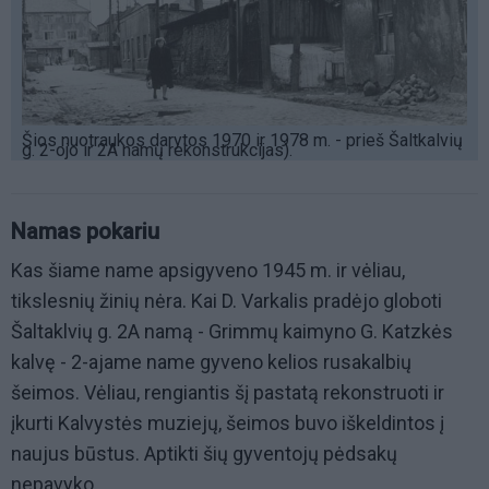
Šios nuotraukos darytos 1970 ir 1978 m. - prieš Šaltkalvių
g. 2-ojo ir 2A namų rekonstrukcijas).
Namas pokariu
Kas šiame name apsigyveno 1945 m. ir vėliau,
tikslesnių žinių nėra. Kai D. Varkalis pradėjo globoti
Šaltaklvių g. 2A namą - Grimmų kaimyno G. Katzkės
kalvę - 2-ajame name gyveno kelios rusakalbių
šeimos. Vėliau, rengiantis šį pastatą rekonstruoti ir
įkurti Kalvystės muziejų, šeimos buvo iškeldintos į
naujus būstus. Aptikti šių gyventojų pėdsakų
nepavyko.