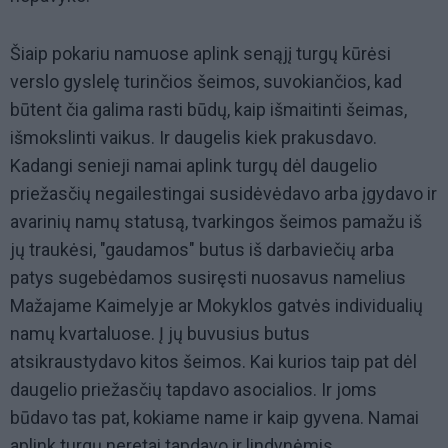
Šiaip pokariu namuose aplink senąjį turgų kūrėsi
verslo gyslelę turinčios šeimos, suvokiančios, kad
būtent čia galima rasti būdų, kaip išmaitinti šeimas,
išmokslinti vaikus. Ir daugelis kiek prakusdavo.
Kadangi senieji namai aplink turgų dėl daugelio
priežasčių negailestingai susidėvėdavo arba įgydavo ir
avarinių namų statusą, tvarkingos šeimos pamažu iš
jų traukėsi, "gaudamos" butus iš darbaviečių arba
patys sugebėdamos susiręsti nuosavus namelius
Mažajame Kaimelyje ar Mokyklos gatvės individualių
namų kvartaluose. Į jų buvusius butus
atsikraustydavo kitos šeimos. Kai kurios taip pat dėl
daugelio priežasčių tapdavo asocialios. Ir joms
būdavo tas pat, kokiame name ir kaip gyvena. Namai
aplink turgų neretai tapdavo ir lindynėmis.