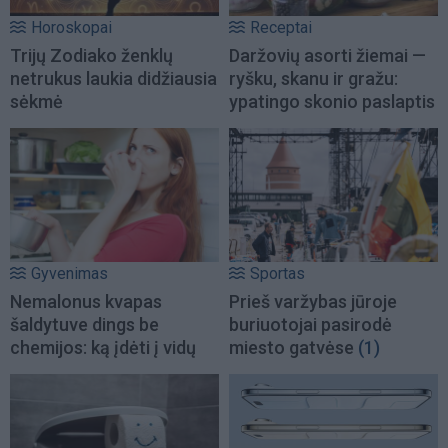
Horoskopai
Receptai
Trijų Zodiako ženklų
Daržovių asorti žiemai —
netrukus laukia didžiausia
ryšku, skanu ir gražu:
sėkmė
ypatingo skonio paslaptis
Gyvenimas
Sportas
Nemalonus kvapas
Prieš varžybas jūroje
šaldytuve dings be
buriuotojai pasirodė
chemijos: ką įdėti į vidų
miesto gatvėse
(1)