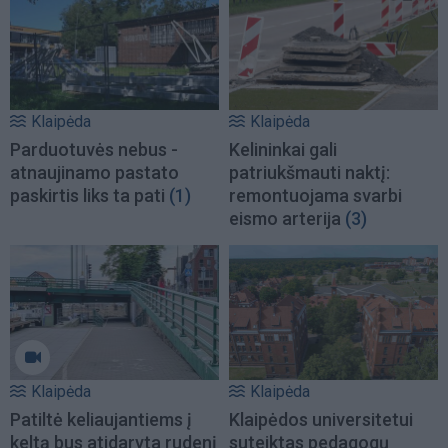
Klaipėda
Klaipėda
Parduotuvės nebus -
Kelininkai gali
atnaujinamo pastato
patriukšmauti naktį:
paskirtis liks ta pati
(1)
remontuojama svarbi
eismo arterija
(3)
Klaipėda
Klaipėda
Patiltė keliaujantiems į
Klaipėdos universitetui
keltą bus atidaryta rudenį
suteiktas pedagogų