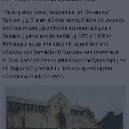
"Vakarų ekspresas", baigdamas lieti "Akvareles"
Šaltkalvių g. 2-ajam ir 2A namams, Mažosios Lietuvos
istorijos muziejuje aptiko keletą nuotraukų, kaip
Šaltaklvių gatvė atrodė maždaug 1971 ir 1978 m.
Pažvelgę į jas, galime palyginti, ką reiškia vieno
užsispyrusio žemaičio - D. Varkalio - entuziazmas ir
triūsas, kad šios gatvės griuvenos ir laužynas taptų ne
tik klaipėdiečių, bet ir kitų Lietuvos gyventojų bei
užsieniečių traukos centru.