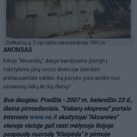
Šaltkalvių g. 2-ojo namo rekonstrukcija 1991 m.
ANONSAS
Kitoje "Akvarelių" dalyje bandysime įžengti į
Valstybinio jūrų uosto direkcijai šiandien
priklausančias valdas. Ką pavyks jose aptikti nuo
seniausių laikų iki šių dienų?
Bus daugiau. Pradžia - 2007 m. balandžio 23 d.,
išeina pirmadieniais. "Vakarų ekspreso" portalo
internete
www.ve.lt
skaitytojai "Akvareles"
vienoje vietoje gali rasti mėlynoje linijoje
paspaudę nuorodą "Klaipėda" ir pirmoje