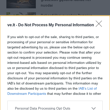
nuodai
Rekordiškai nusekęs Dunojus
atidengė II pasaulinio karo laikų
ve.lt -
Do Not Process My Personal Information
radinius
Kam reikalingas trečiasis skalbimo
If you wish to opt-out of the sale, sharing to third parties, or
processing of your personal or sensitive information for
mašinos skyrelis: daugelis jį
targeted advertising by us, please use the below opt-out
sumaišo
section to confirm your selection. Please note that after your
opt-out request is processed you may continue seeing
interest-based ads based on personal information utilized by
us or personal information disclosed to third parties prior to
your opt-out. You may separately opt-out of the further
disclosure of your personal information by third parties on the
IAB’s list of downstream participants. This information may
Raktažodžiai
klaipėdos akvarelės
also be disclosed by us to third parties on the
IAB’s List of
Downstream Participants
that may further disclose it to other
third parties.
Komentarai
Personal Data Processing Opt Outs