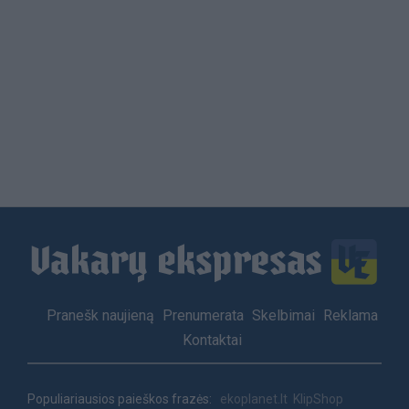
Load
More
Footer
Pranešk naujieną
Prenumerata
Skelbimai
Reklama
menu
Kontaktai
Populiariausios paieškos frazės:
ekoplanet.lt
KlipShop