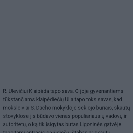
R. Ulevičiui Klaipėda tapo sava. O joje gyvenantiems
tūkstančiams klaipėdiečių Ulia tapo toks savas, kad
moksleiviai S. Dacho mokykloje sekiojo būriais, skautų
stovyklose jis būdavo vienas populiariausių vadovų ir
autoritetų, o ką tik įsigytas butas Ligoninės gatvėje
tapo tarsi antrasis sąjūdiečių štabas ar skautų