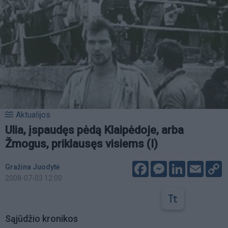
Aktualijos
Ulia, įspaudęs pėdą Klaipėdoje, arba
Žmogus, priklausęs visiems (I)
Facebook
Messenger
LinkedIn
Email
C
Gražina Juodytė
L
2008-07-03 12:00
Sąjūdžio kronikos