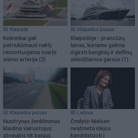
Klaipėda
Klaipėdos pulsas
Kelininkai gali
Klaipėdoje - prancūzų
patriukšmauti naktį:
laivas, kuriame galima
remontuojama svarbi
išgirsti banginių ir delfinų
eismo arterija
(3)
skleidžiamus garsus
(1)
Klaipėdos pulsas
Lietuva
Nusitrynęs ženklinimas
Čmilytė-Nielsen
klaidina vairuotojus:
neatmeta idėjos
atnaujins tik baigus
kandidatuoti į