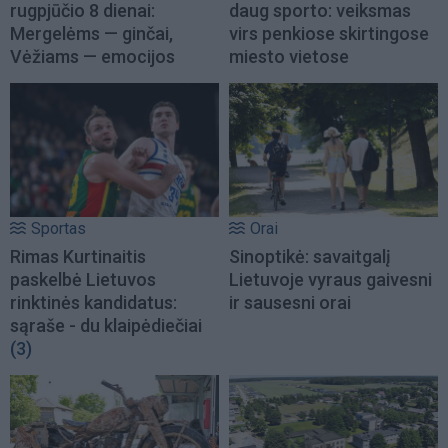
rugpjūčio 8 dienai:
daug sporto: veiksmas
Mergelėms — ginčai,
virs penkiose skirtingose
Vėžiams — emocijos
miesto vietose
Sportas
Orai
Rimas Kurtinaitis
Sinoptikė: savaitgalį
paskelbė Lietuvos
Lietuvoje vyraus gaivesni
rinktinės kandidatus:
ir sausesni orai
sąraše - du klaipėdiečiai
(3)