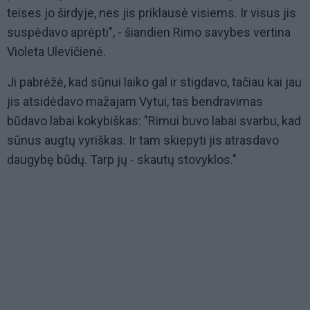
teises jo širdyje, nes jis priklausė visiems. Ir visus jis
suspėdavo aprėpti", - šiandien Rimo savybes vertina
Violeta Ulevičienė.
Ji pabrėžė, kad sūnui laiko gal ir stigdavo, tačiau kai jau
jis atsidėdavo mažajam Vytui, tas bendravimas
būdavo labai kokybiškas: "Rimui buvo labai svarbu, kad
sūnus augtų vyriškas. Ir tam skiepyti jis atrasdavo
daugybę būdų. Tarp jų - skautų stovyklos."