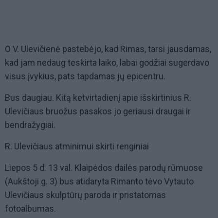
O V. Ulevičienė pastebėjo, kad Rimas, tarsi jausdamas,
kad jam nedaug teskirta laiko, labai godžiai sugerdavo
visus įvykius, pats tapdamas jų epicentru.
Bus daugiau. Kitą ketvirtadienį apie išskirtinius R.
Ulevičiaus bruožus pasakos jo geriausi draugai ir
bendražygiai.
R. Ulevičiaus atminimui skirti renginiai
Liepos 5 d. 13 val. Klaipėdos dailės parodų rūmuose
(Aukštoji g. 3) bus atidaryta Rimanto tėvo Vytauto
Ulevičiaus skulptūrų paroda ir pristatomas
fotoalbumas.