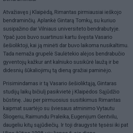
Atvažiavęs į Klaipėdą, Rimantas pirmiausiai ieškojo
bendraminčių. Aplankė Gintarą Tomkų, su kuriuo
susipažino dar Vilniaus universiteto bendrabutyje.
Ypač juos buvo suartinusi kartu švęsta Vasario
šešioliktoji, kai ją minėti dar buvo laikoma nusikaltimu.
Tada nemaža grupelė Saulėtekio alėjos bendrabučio
gyventojų kažkur ant kalniuko susikūrė laužą ir be
didesnių šūkaliojimų tą dieną gražiai paminėjo.
Prisimindamas ir tą Vasario šešioliktąją, Gintaras
studijų laikų bičiulį pasikvietė į Klaipėdos Sąjūdžio
būstinę. Jau per pirmuosius susitikimus Rimantas
kaipmat suartėjo su šviesaus atminimo Vytautu
Šliogeriu, Raimundu Praleika, Eugenijum Gentvilu,
daugeliu kitų sąjūdiečių. Ir toji draugystė tęsėsi iki pat