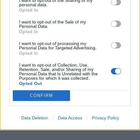
I want to opt-out of the Sharing of my
personal data.
broliai pranciškonai laikys mišias.
Opted In
Renginiai, skirti Sąjūdžio 20-mečiui
I want to opt-out of the Sale of my
Personal Data.
Opted In
Liepos 5 d.
I want to opt-out of processing my
17 val. ceremonija prie Sąjūdžio ąžuolo Tiltų g. 2.
Personal Data for Targeted Advertising.
17.30 val. parodos "Kelias į laisvę" atidarymas Kultūrų
Opted In
komunikacijų centro kiemelyje (Daržų g. 10/Bažnyčių
I want to opt-out of Collection, Use,
Retention, Sale, and/or Sharing of my
g. 4).
Personal Data that Is Unrelated with the
Purposes for which it was collected.
18 val. Sąjūdžio tarybos ir Sąjūdžio grupių įgaliotinių
Opted Out
susirinkimas (Vežėjų g. 4).
CONFIRM
Data Deletion
Data Access
Privacy Policy