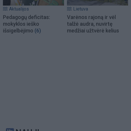
Aktualijos
Lietuva
Pedagogų deficitas:
Varėnos rajoną ir vėl
mokyklos ieško
talžė audra, nuvirtę
išsigelbėjimo
(6)
medžiai užtvėrė kelius