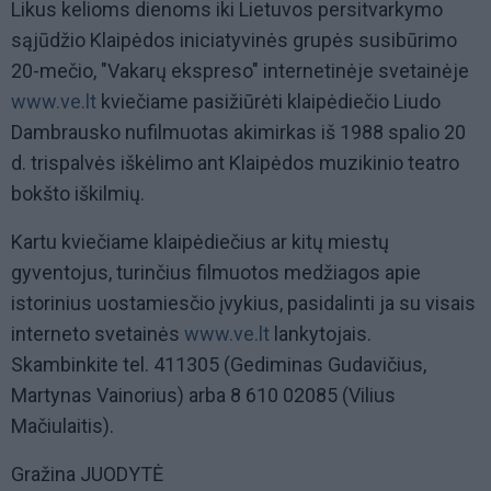
Likus kelioms dienoms iki Lietuvos persitvarkymo
sąjūdžio Klaipėdos iniciatyvinės grupės susibūrimo
20-mečio, "Vakarų ekspreso" internetinėje svetainėje
www.ve.lt
kviečiame pasižiūrėti klaipėdiečio Liudo
Dambrausko nufilmuotas akimirkas iš 1988 spalio 20
d. trispalvės iškėlimo ant Klaipėdos muzikinio teatro
bokšto iškilmių.
Kartu kviečiame klaipėdiečius ar kitų miestų
gyventojus, turinčius filmuotos medžiagos apie
istorinius uostamiesčio įvykius, pasidalinti ja su visais
interneto svetainės
www.ve.lt
lankytojais.
Skambinkite tel. 411305 (Gediminas Gudavičius,
Martynas Vainorius) arba 8 610 02085 (Vilius
Mačiulaitis).
Gražina JUODYTĖ