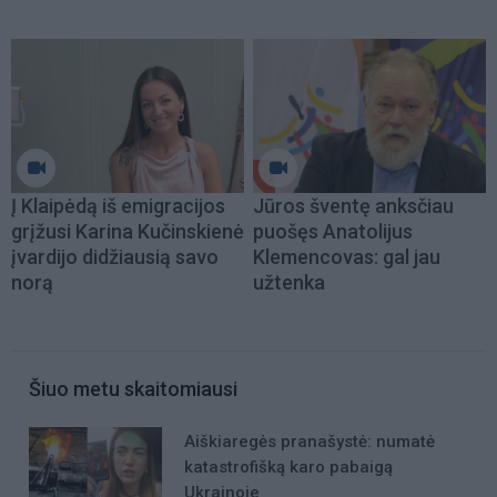
Į Klaipėdą iš emigracijos
Jūros šventę anksčiau
grįžusi Karina Kučinskienė
puošęs Anatolijus
įvardijo didžiausią savo
Klemencovas: gal jau
norą
užtenka
Šiuo metu skaitomiausi
Aiškiaregės pranašystė: numatė
katastrofišką karo pabaigą
Ukrainoje