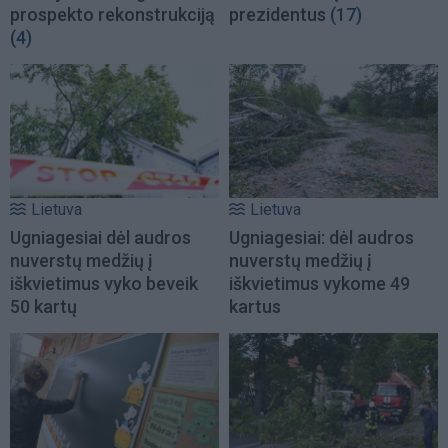
prospekto rekonstrukciją
prezidentus
(17)
(4)
Lietuva
Lietuva
Ugniagesiai dėl audros
Ugniagesiai: dėl audros
nuverstų medžių į
nuverstų medžių į
iškvietimus vyko beveik
iškvietimus vykome 49
50 kartų
kartus