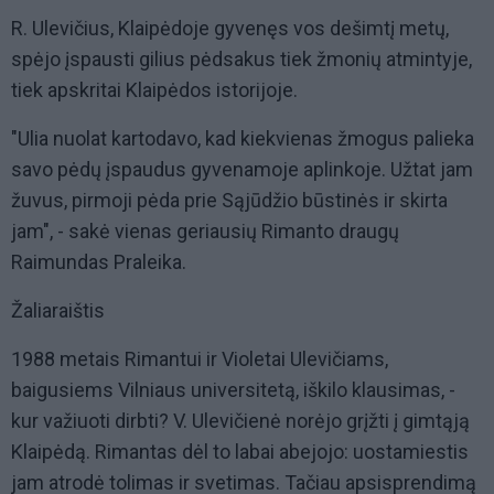
R. Ulevičius, Klaipėdoje gyvenęs vos dešimtį metų,
spėjo įspausti gilius pėdsakus tiek žmonių atmintyje,
tiek apskritai Klaipėdos istorijoje.
"Ulia nuolat kartodavo, kad kiekvienas žmogus palieka
savo pėdų įspaudus gyvenamoje aplinkoje. Užtat jam
žuvus, pirmoji pėda prie Sąjūdžio būstinės ir skirta
jam", - sakė vienas geriausių Rimanto draugų
Raimundas Praleika.
Žaliaraištis
1988 metais Rimantui ir Violetai Ulevičiams,
baigusiems Vilniaus universitetą, iškilo klausimas, -
kur važiuoti dirbti? V. Ulevičienė norėjo grįžti į gimtąją
Klaipėdą. Rimantas dėl to labai abejojo: uostamiestis
jam atrodė tolimas ir svetimas. Tačiau apsisprendimą