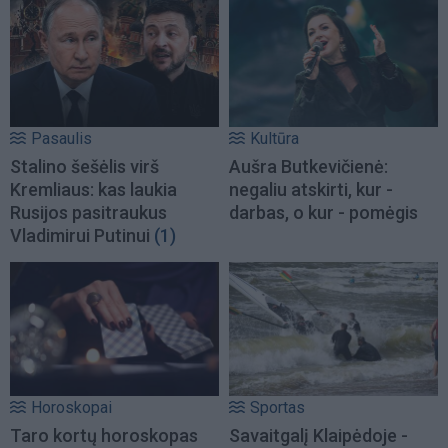
Pasaulis
Kultūra
Stalino šešėlis virš
Aušra Butkevičienė:
Kremliaus: kas laukia
negaliu atskirti, kur -
Rusijos pasitraukus
darbas, o kur - pomėgis
Vladimirui Putinui
(1)
Horoskopai
Sportas
Taro kortų horoskopas
Savaitgalį Klaipėdoje -