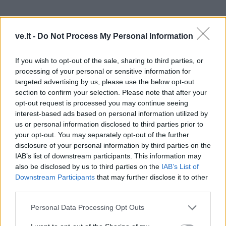
ve.lt -
Do Not Process My Personal Information
If you wish to opt-out of the sale, sharing to third parties, or
processing of your personal or sensitive information for
targeted advertising by us, please use the below opt-out
section to confirm your selection. Please note that after your
opt-out request is processed you may continue seeing
interest-based ads based on personal information utilized by
us or personal information disclosed to third parties prior to
your opt-out. You may separately opt-out of the further
disclosure of your personal information by third parties on the
IAB’s list of downstream participants. This information may
Liepos 5 d. 17.30 val. Sąjūdžio tarybos ir Sąjūdžio
also be disclosed by us to third parties on the
IAB’s List of
grupių įgaliotinių susirinkimas Sąjūdžio būstinės
Downstream Participants
that may further disclose it to other
third parties.
kiemelyje, kuriame įspausta R. Ulevičiaus pėda.
Personal Data Processing Opt Outs
Liepos 6 d. 15 val. tradiciškai renkamasi R. Ulevičiaus
žūties vietoje. Kviečiami visi Rimanto bičiuliai. Čia