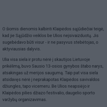
O šiomis dienomis kalbinti Klaipėdos sąjūdiečiai teigė,
kad jie Sąjūdžio veiklos be Ulios neįsivaizduotų. Jis
sugebėdavo būti visur - ir ne pasyvus stebėtojas, o
aktyviausias dalyvis.
Ulia visa siela ir protu nėrė į skautijos Lietuvoje
prikėlimą, buvo Sausio 13-osios gynybos štabo narys,
atsakingas už merijos saugumą. Taip pat visa siela
atsidavęs nėrė į neprakapotas Klaipėdos savivaldos
džiungles, tapo vicemeru. Be Ulios neapsiėjo ir
Klaipėdos pilies džiazo festivalio, daugelio sporto
varžybų organizavimas.