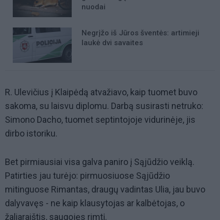
nuodai
Negrįžo iš Jūros šventės: artimieji
laukė dvi savaites
R. Ulevičius į Klaipėdą atvažiavo, kaip tuomet buvo
sakoma, su laisvu diplomu. Darbą susirasti netruko:
Simono Dacho, tuomet septintojoje vidurinėje, jis
dirbo istoriku.
Bet pirmiausiai visa galva paniro į Sąjūdžio veiklą.
Patirties jau turėjo: pirmuosiuose Sąjūdžio
mitinguose Rimantas, draugų vadintas Ulia, jau buvo
dalyvavęs - ne kaip klausytojas ar kalbėtojas, o
žaliaraištis, saugojęs rimtį.