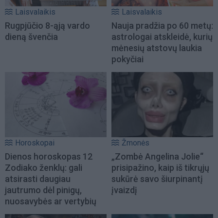
Laisvalaikis
Laisvalaikis
Rugpjūčio 8-ąją vardo
Nauja pradžia po 60 metų:
dieną švenčia
astrologai atskleidė, kurių
mėnesių atstovų laukia
pokyčiai
Horoskopai
Žmonės
Dienos horoskopas 12
„Zombė Angelina Jolie“
Zodiako ženklų: gali
prisipažino, kaip iš tikrųjų
atsirasti daugiau
sukūrė savo šiurpinantį
jautrumo dėl pinigų,
įvaizdį
nuosavybės ar vertybių