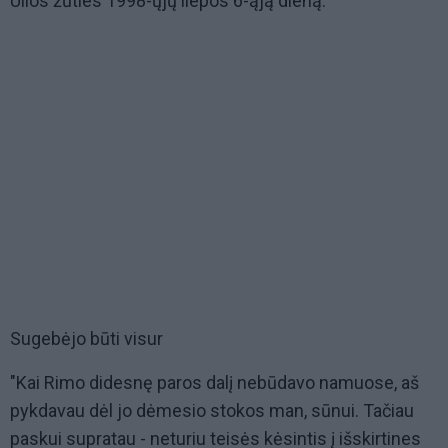
Ulios žūties 1998-ųjų liepos 6-ąją dieną.
Sugebėjo būti visur
"Kai Rimo didesnę paros dalį nebūdavo namuose, aš
pykdavau dėl jo dėmesio stokos man, sūnui. Tačiau
paskui supratau - neturiu teisės kėsintis į išskirtines