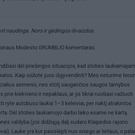
ent naudinga. Nors ir gėdingos išvaizdos.
ktoriaus Modesto GRUMBLIO komentaras:
džiasi dėl priešingos situacijos, kad stoties laukiamaja
katos. Kaip siūlote juos išgyvendinti? Mes neturime teisi
ocialius asmenis, nes stotį saugančios saugos tarnybos
 prie kiekvieno ir nepaklaus, ar jis tikrai ruošiasi važiuoti
i ryte autobuso laukia 1–3 keleiviai, per naktį atrakintos
erta. Dėl stoties laukiamojo darbo laiko esame ne kartą
onės valdyba (jos didžiąją dalį sudaro Klaipėdos rajono
ai). Lauke yra kur pasislėpti nuo sniego ar lietaus, o pala