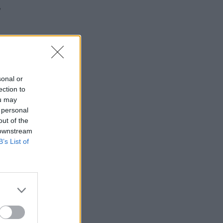
žai
oties
sonal or
tokiu
ection to
si, ir
ou may
 personal
out of the
 downstream
B’s List of
 tą
tį
parą.