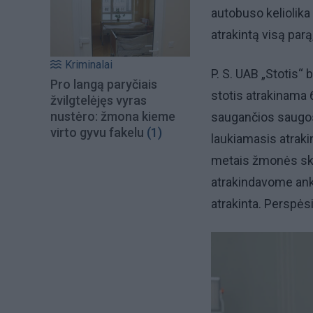
autobuso keliolika 
atrakintą visą parą,
Kriminalai
P. S. UAB „Stotis“ 
Pro langą paryčiais
stotis atrakinama 6
žvilgtelėjęs vyras
nustėro: žmona kieme
saugančios saugos 
virto gyvu fakelu
(1)
laukiamasis atraki
metais žmonės sku
atrakindavome anks
atrakinta. Perspės