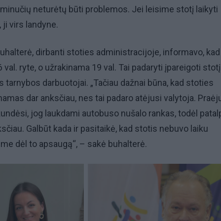
minučių neturėtų būti problemos. Jei leisime stotį laikyti
 ji virs landyne.
buhalterė, dirbanti stoties administracijoje, informavo, kad
 val. ryte, o užrakinama 19 val. Tai padaryti įpareigoti stotį
tarnybos darbuotojai. „Tačiau dažnai būna, kad stoties
namas dar anksčiau, nes tai padaro atėjusi valytoja. Praėj
ndėsi, jog laukdami autobuso nušalo rankas, todėl patal
čiau. Galbūt kada ir pasitaikė, kad stotis nebuvo laiku
ime dėl to apsaugą“, – sakė buhalterė.