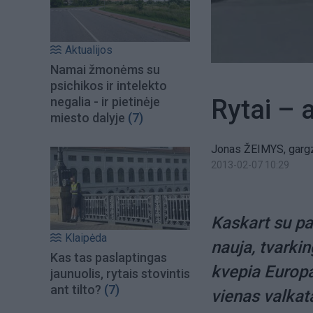
Aktualijos
Namai žmonėms su
psichikos ir intelekto
Rytai – 
negalia - ir pietinėje
miesto dalyje
(7)
Jonas ŽEIMYS, gargz
2013-02-07 10:29
Kaskart su pa
Klaipėda
nauja, tvarkin
Kas tas paslaptingas
kvepia Europa,
jaunuolis, rytais stovintis
ant tilto?
(7)
vienas valkat