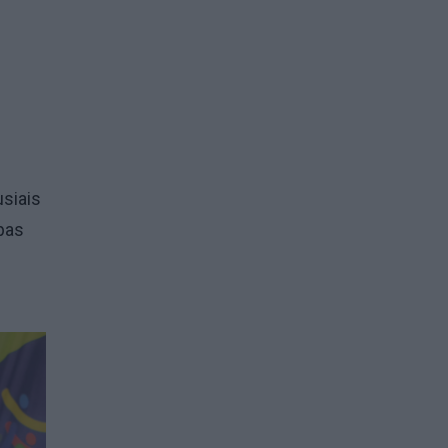
usiais
pas