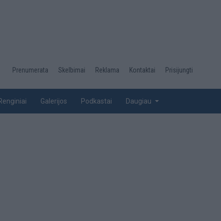
Desktop
Prenumerata
Skelbimai
Reklama
Kontaktai
Prisijungti
menu
top
Renginiai
Galerijos
Podkastai
Daugiau