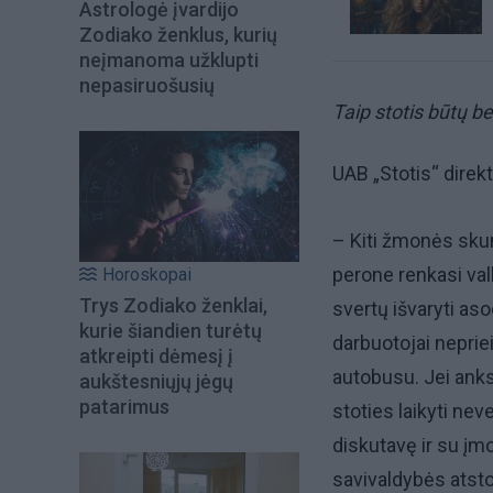
Astrologė įvardijo
Zodiako ženklus, kurių
neįmanoma užklupti
nepasiruošusių
Taip stotis būtų b
UAB „Stotis“ dire
– Kiti žmonės skun
perone renkasi val
Horoskopai
Trys Zodiako ženklai,
svertų išvaryti as
kurie šiandien turėtų
darbuotojai neprieis
atkreipti dėmesį į
autobusu. Jei ankst
aukštesniųjų jėgų
patarimus
stoties laikyti nev
diskutavę ir su įm
savivaldybės atstov