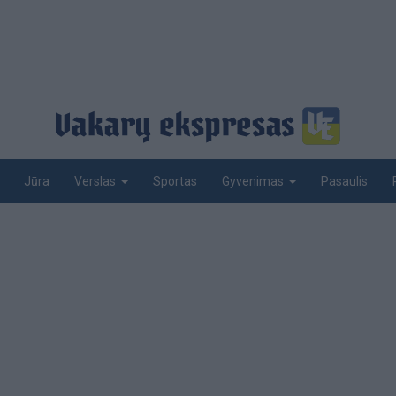
Jūra
Sportas
Pasaulis
Verslas
Gyvenimas