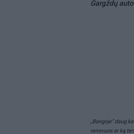
Gargždų autob
„Bangoje“ daug kar
renovuos ar ką ten 