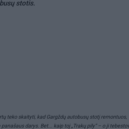
usų stotis.
tų teko skaityti, kad Gargždų autobusų stotį remontuos,
panašaus darys. Bet... kaip toj „Trakų pily“ – o ji tebestov