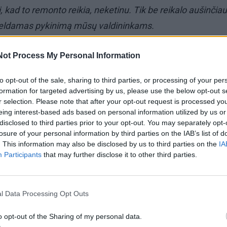
ti, kad to remonto reikia, neketinu. Tik be reikalo aušinčiau
keldamas pykinimą mūsų valdininkams.
 dėl to, kad ta mūsų vargana stotelė išvis žmonėms ma
Not Process My Personal Information
 ir mano patirtis. Kuomet lauke spaudė rimtas speigas, st
to opt-out of the sale, sharing to third parties, or processing of your per
... atrakinamas. Suprantu, kad mano autobusas važiuoja 
formation for targeted advertising by us, please use the below opt-out s
atoriai miega (6.45 val.), tačiau jis vis tiek važiuoja. Vadina
r selection. Please note that after your opt-out request is processed y
eing interest-based ads based on personal information utilized by us or
 yra.
disclosed to third parties prior to your opt-out. You may separately opt-
losure of your personal information by third parties on the IAB’s list of
. This information may also be disclosed by us to third parties on the
IA
sakymą: „Tu ką, nesupranti, kad visi „bomžai“ ir „pijokai“ į
Participants
that may further disclose it to other third parties.
eis, ir speigas tau bus daug malonesnis už nuo jų sklindan
i būti. Tačiau juk nebūtina laukiamojo laikyti atidaro visą 
rakinti sulig pirmojo autobuso maršruto laiku.
l Data Processing Opt Outs
o opt-out of the Sharing of my personal data.