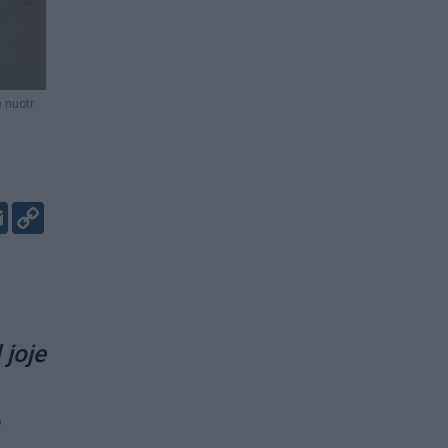
 nuotr.
er
kedIn
Email
Copy
Link
 joje