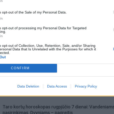
In
o opt-out of the Sale of my Personal Data.
In
to opt-out of processing my Personal Data for Targeted
ing.
In
o opt-out of Collection, Use, Retention, Sale, and/or Sharing
ersonal Data that Is Unrelated with the Purposes for which it
lected.
Out
CONFIRM
omiausi
Aiškiaregės pranašystė: numatė katastrofišką karo
Data Deletion
Data Access
Privacy Policy
pabaigą Ukrainoje
Taro kortų horoskopas rugpjūčio 7 dienai: Vandeniam
pasirinkimas, Dvyniams – pagreitis