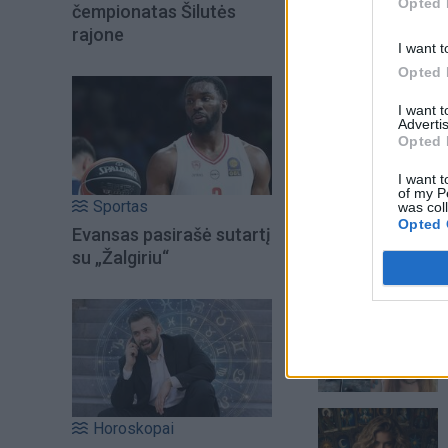
Opted 
čempionatas Šilutės
rajone
I want t
Opted 
I want 
Advertis
Opted 
I want t
of my P
Sportas
was col
Opted 
Evansas pasirašė sutartį
su „Žalgiriu“
Šiuo metu skait
Horoskopai