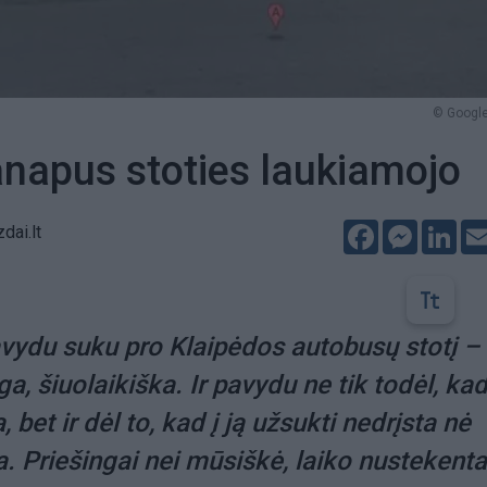
© Google
anapus stoties laukiamojo
Facebook
Messeng
Lin
dai.lt
vydu suku pro Klaipėdos autobusų stotį –
ga, šiuolaikiška. Ir pavydu ne tik todėl, kad
 bet ir dėl to, kad į ją užsukti nedrįsta nė
a. Priešingai nei mūsiškė, laiko nustekenta