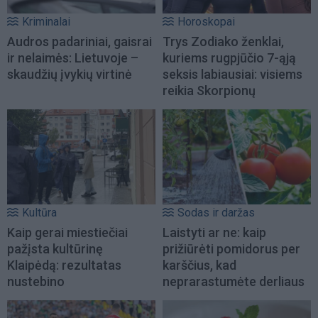
Kriminalai
Horoskopai
Audros padariniai, gaisrai
Trys Zodiako ženklai,
ir nelaimės: Lietuvoje –
kuriems rugpjūčio 7-ąją
skaudžių įvykių virtinė
seksis labiausiai: visiems
reikia Skorpionų
Kultūra
Sodas ir daržas
Kaip gerai miestiečiai
Laistyti ar ne: kaip
pažįsta kultūrinę
prižiūrėti pomidorus per
Klaipėdą: rezultatas
karščius, kad
nustebino
neprarastumėte derliaus