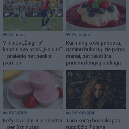
Sportas
Receptai
Vilniaus „Žalgiris“
Kai manų košė pabosta,
kapituliavo prieš „Hajduk“
gaminu bubertą: tie patys
– praleido net penkis
manai, bet tekstūra
įvarčius
primena lengvą pudingą
Receptai
Horoskopai
Kefyras ir dar 3 produktai
Taro kortų horoskopas
– per 5 minutes
rugpjūčio 7 dienai: