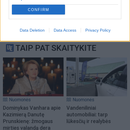
CONFIRM
Data Deletion
Data Access
Privacy Policy
TAIP PAT SKAITYKITE
Nuomonės
Nuomonės
Dominykas Vanhara apie
Vandeniliniai
Kazimierą Danutę
automobiliai: tarp
Prunskienę: žmogaus
lūkesčių ir realybės
mirties valandą dera