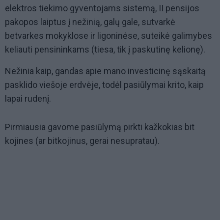
elektros tiekimo gyventojams sistemą, II pensijos
pakopos laiptus į nežinią, galų gale, sutvarkė
betvarkes mokyklose ir ligoninėse, suteikė galimybes
keliauti pensininkams (tiesa, tik į paskutinę kelionę).
Nežinia kaip, gandas apie mano investicinę sąskaitą
pasklido viešoje erdvėje, todėl pasiūlymai krito, kaip
lapai rudenį.
Pirmiausia gavome pasiūlymą pirkti kažkokias bit
kojines (ar bitkojinus, gerai nesupratau).