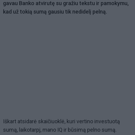
gavau Banko atvirutę su gražiu tekstu ir pamokymu,
kad už tokią sumą gausiu tik nedidelį pelną.
Iškart atsidarė skaičiuoklė, kuri vertino investuotą
sumą, laikotarpį, mano IQ ir būsimą pelno sumą.