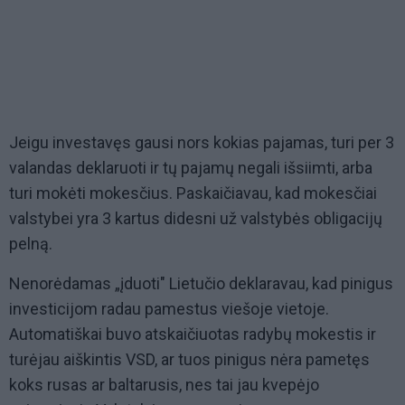
Jeigu investavęs gausi nors kokias pajamas, turi per 3
valandas deklaruoti ir tų pajamų negali išsiimti, arba
turi mokėti mokesčius. Paskaičiavau, kad mokesčiai
valstybei yra 3 kartus didesni už valstybės obligacijų
pelną.
Nenorėdamas „įduoti" Lietučio deklaravau, kad pinigus
investicijom radau pamestus viešoje vietoje.
Automatiškai buvo atskaičiuotas radybų mokestis ir
turėjau aiškintis VSD, ar tuos pinigus nėra pametęs
koks rusas ar baltarusis, nes tai jau kvepėjo