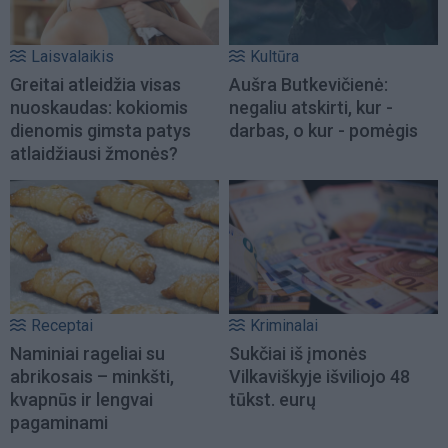
Laisvalaikis
Kultūra
Greitai atleidžia visas
Aušra Butkevičienė:
nuoskaudas: kokiomis
negaliu atskirti, kur -
dienomis gimsta patys
darbas, o kur - pomėgis
atlaidžiausi žmonės?
Receptai
Kriminalai
Naminiai rageliai su
Sukčiai iš įmonės
abrikosais – minkšti,
Vilkaviškyje išviliojo 48
kvapnūs ir lengvai
tūkst. eurų
pagaminami