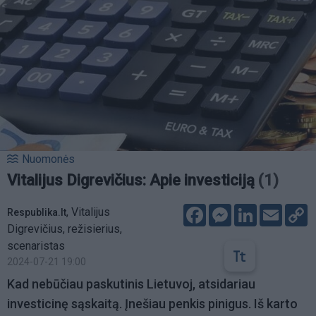
Nuomonės
Vitalijus Digrevičius: Apie investiciją
(1)
Facebook
Messenger
LinkedIn
Email
C
,
Vitalijus
Respublika.lt
L
Digrevičius, režisierius,
scenaristas
2024-07-21 19:00
Kad nebūčiau paskutinis Lietuvoj, atsidariau
investicinę sąskaitą. Įnešiau penkis pinigus. Iš karto