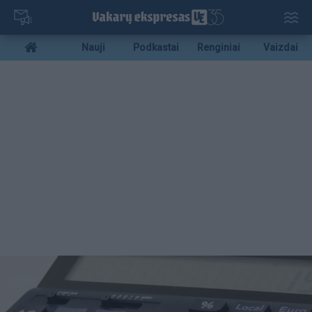
Pereiti
į
pagrindinį
Mobile
Nauji
Podkastai
Renginiai
Vaizdai
turinį
menu
bottom