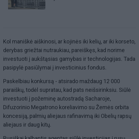
Kol maniškė aiškinosi, ar kojinės iki kelių, ar iki korseto,
derybas griežtai nutraukiau, pareiškęs, kad norime
investuoti į aukštąsias gamybas ir technologijas. Tada
pasipylė pasiūlymai į investicinius fondus.
Paskelbiau konkursą - atsirado maždaug 12 000
paraiškų, todėl supratau, kad pats neišsirinksiu. Siūlė
investuoti į požeminę autostradą Sacharoje,
Difuzorinio Megatrono koreliavimo su Žemės orbita
koncesiją, palmių aliejaus rafinavimą iki Obelių rapsų
aliejaus ir daug kitų.
Rusiškai kalbantis agentas siūlė investicijas į rusų