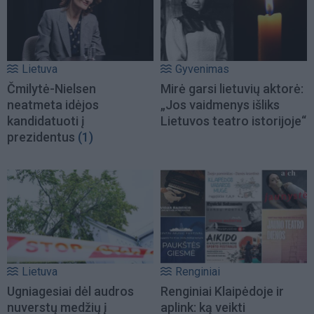
Lietuva
Gyvenimas
Čmilytė-Nielsen
Mirė garsi lietuvių aktorė:
neatmeta idėjos
„Jos vaidmenys išliks
kandidatuoti į
Lietuvos teatro istorijoje“
prezidentus
(1)
Lietuva
Renginiai
Ugniagesiai dėl audros
Renginiai Klaipėdoje ir
nuverstų medžių į
aplink: ką veikti