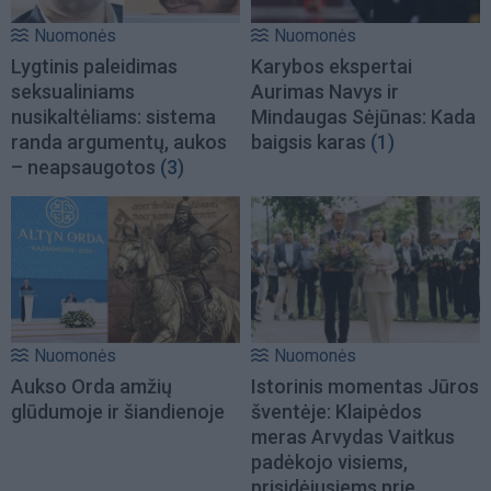
Nuomonės
Nuomonės
Lygtinis paleidimas
Karybos ekspertai
seksualiniams
Aurimas Navys ir
nusikaltėliams: sistema
Mindaugas Sėjūnas: Kada
randa argumentų, aukos
baigsis karas
(1)
– neapsaugotos
(3)
Nuomonės
Nuomonės
Aukso Orda amžių
Istorinis momentas Jūros
glūdumoje ir šiandienoje
šventėje: Klaipėdos
meras Arvydas Vaitkus
padėkojo visiems,
prisidėjusiems prie