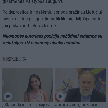
grėsmėmis Valstybės saugumui.
Po depresijos ir nesėkmių periodo grąžinau Lietučiui
pasiskolintus pinigus, tiesa, tik likusią dalį. Opel Astra
jau puikavosi Lietučio kieme...
Nuomonės autoriaus pozicija nebūtinai sutampa su
redakcijos. Už nuomonę atsako autorius.
Į Klaipėdą iš emigracijos
Jūros šventę anksčiau