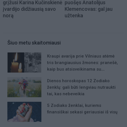
grįžusi Karina Kučinskienė
puošęs Anatolijus
įvardijo didžiausią savo
Klemencovas: gal jau
norą
užtenka
Šiuo metu skaitomiausi
Kraupi avarija prie Vilniaus atėmė
tris brangiausius žmones: pranešė,
kaip bus atsisveikinama su
mergaite, jos mama ir močiute
Dienos horoskopas 12 Zodiako
ženklų: gali būti lengviau nutraukti
tai, kas nebeveikia
5 Zodiako ženklai, kuriems
finansiškai sekasi geriausiai iš visų