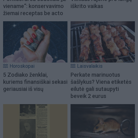
viename“: konservavimo
iškrito vaikas
žiemai receptas be acto
Horoskopai
Laisvalaikis
5 Zodiako ženklai,
Perkate marinuotus
kuriems finansiškai sekasi
šašlykus? Viena etiketės
geriausiai iš visų
eilutė gali sutaupyti
beveik 2 eurus