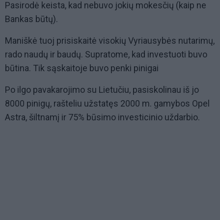
Pasirodė keista, kad nebuvo jokių mokesčių (kaip ne
Bankas būtų).
Maniškė tuoj prisiskaitė visokių Vyriausybės nutarimų,
rado naudų ir baudų. Supratome, kad investuoti buvo
būtina. Tik sąskaitoje buvo penki pinigai
Po ilgo pavakarojimo su Lietučiu, pasiskolinau iš jo
8000 pinigų, rašteliu užstatęs 2000 m. gamybos Opel
Astra, šiltnamį ir 75% būsimo investicinio uždarbio.