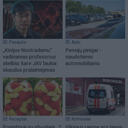
Pasaulis
Auto
„Kinijos Nostradamu“
Pensijų pinigai -
vadinamas profesorius
naudotiems
skelbia: kare JAV laukia
automobiliams
skaudus pralaimėjimas
Receptai
Kriminalai
Pomidorai su obuoliais „2
Vilniaus rajone pro langą