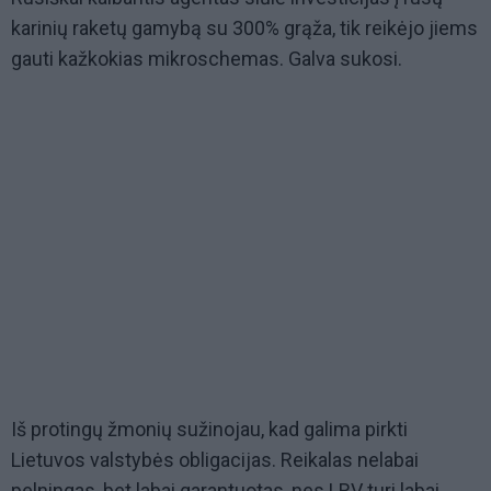
karinių raketų gamybą su 300% grąža, tik reikėjo jiems
gauti kažkokias mikroschemas. Galva sukosi.
Iš protingų žmonių sužinojau, kad galima pirkti
Lietuvos valstybės obligacijas. Reikalas nelabai
pelningas, bet labai garantuotas, nes LRV turi labai