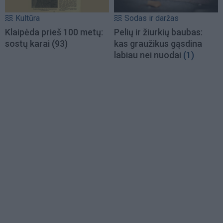
Kultūra
Sodas ir daržas
Klaipėda prieš 100 metų:
Pelių ir žiurkių baubas:
sostų karai (93)
kas graužikus gąsdina
labiau nei nuodai
(1)
Load
More