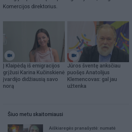
Komercijos direktorius.
Į Klaipėdą iš emigracijos
Jūros šventę anksčiau
grįžusi Karina Kučinskienė
puošęs Anatolijus
įvardijo didžiausią savo
Klemencovas: gal jau
norą
užtenka
Šiuo metu skaitomiausi
Aiškiaregės pranašystė: numatė