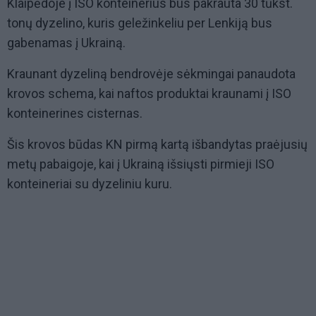
Klaipėdoje į ISO konteinerius bus pakrauta 30 tūkst.
tonų dyzelino, kuris geležinkeliu per Lenkiją bus
gabenamas į Ukrainą.
Kraunant dyzeliną bendrovėje sėkmingai panaudota
krovos schema, kai naftos produktai kraunami į ISO
konteinerines cisternas.
Šis krovos būdas KN pirmą kartą išbandytas praėjusių
metų pabaigoje, kai į Ukrainą išsiųsti pirmieji ISO
konteineriai su dyzeliniu kuru.