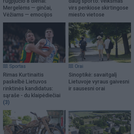
rugpjūčio 8 dienai:
daug sporto: veiksmas
Mergelėms — ginčai,
virs penkiose skirtingose
Vėžiams — emocijos
miesto vietose
Sportas
Orai
Rimas Kurtinaitis
Sinoptikė: savaitgalį
paskelbė Lietuvos
Lietuvoje vyraus gaivesni
rinktinės kandidatus:
ir sausesni orai
sąraše - du klaipėdiečiai
(3)