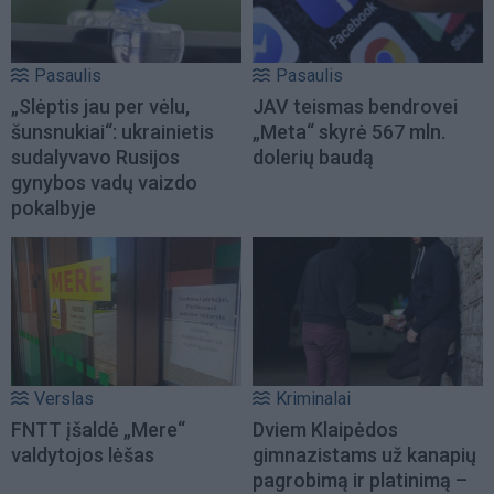
Pasaulis
Pasaulis
„Slėptis jau per vėlu,
JAV teismas bendrovei
šunsnukiai“: ukrainietis
„Meta“ skyrė 567 mln.
sudalyvavo Rusijos
dolerių baudą
gynybos vadų vaizdo
pokalbyje
Verslas
Kriminalai
FNTT įšaldė „Mere“
Dviem Klaipėdos
valdytojos lėšas
gimnazistams už kanapių
pagrobimą ir platinimą –