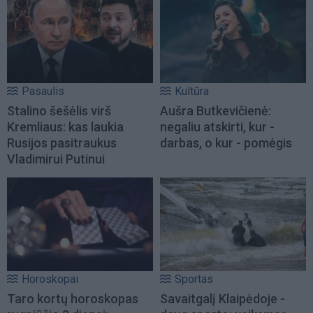
Pasaulis
Kultūra
Stalino šešėlis virš
Aušra Butkevičienė:
Kremliaus: kas laukia
negaliu atskirti, kur -
Rusijos pasitraukus
darbas, o kur - pomėgis
Vladimirui Putinui
Horoskopai
Sportas
Taro kortų horoskopas
Savaitgalį Klaipėdoje -