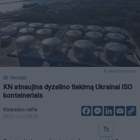
© rekvizitai.lt nuotr.
Verslas
KN atnaujina dyzelino tiekimą Ukrainai ISO
konteineriais
Facebook
Messenger
LinkedIn
Email
C
Klaipėdos nafta
L
2023-12-07 20:23