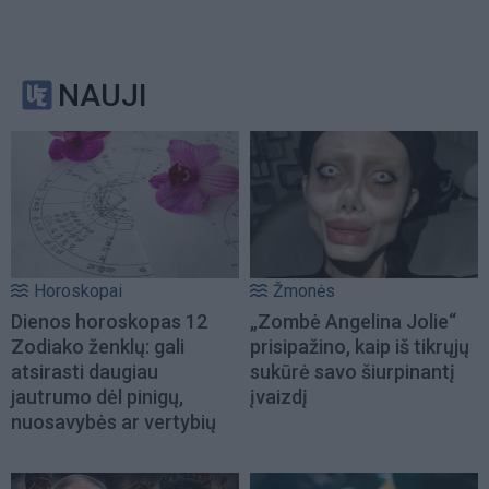
NAUJI
Horoskopai
Žmonės
Dienos horoskopas 12
„Zombė Angelina Jolie“
Zodiako ženklų: gali
prisipažino, kaip iš tikrųjų
atsirasti daugiau
sukūrė savo šiurpinantį
jautrumo dėl pinigų,
įvaizdį
nuosavybės ar vertybių