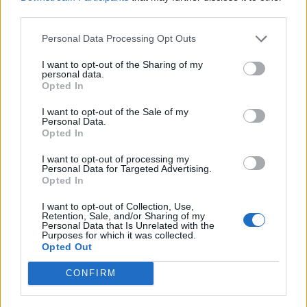
third parties.
Personal Data Processing Opt Outs
I want to opt-out of the Sharing of my
personal data.
Opted In
Verslas
Verslas
Į daugiabučio statybas
FNTT įšaldė „Mere“
I want to opt-out of the Sale of my
Personal Data.
kaime investuojantis
valdytojos lėšas
Opted In
verslininkas: tai yra ateitis
(1)
I want to opt-out of processing my
Personal Data for Targeted Advertising.
Opted In
I want to opt-out of Collection, Use,
Retention, Sale, and/or Sharing of my
Personal Data that Is Unrelated with the
Purposes for which it was collected.
Opted Out
CONFIRM
Auto
Auto
Primena, ką būtina žinoti
Kinijos gamintojai veržiasi