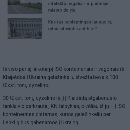
intelekto negalia - ir pietinėje
miesto dalyje
Kas tas paslaptingas jaunuolis,
rytais stovintis ant tilto?
Iš viso per šį laikotarpį ISO konteineriais ir vagonais iš
Klaipėdos į Ukrainą geležinkeliu išvežta beveik 100
tūkst. tonų dyzelino.
30 tūkst. tonų dyzelino iš jį į Klaipėdą atgabenusio
tanklaivio perkrauta į KN talpyklas, o vėliau iš jų – į ISO
konteinerines cisternas, kurios geležinkeliu per
Lenkiją bus gabenamos į Ukrainą.