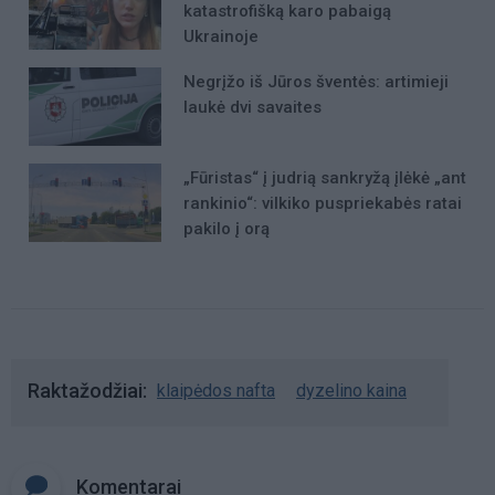
katastrofišką karo pabaigą
Ukrainoje
Negrįžo iš Jūros šventės: artimieji
laukė dvi savaites
„Fūristas“ į judrią sankryžą įlėkė „ant
rankinio“: vilkiko puspriekabės ratai
pakilo į orą
Raktažodžiai
klaipėdos nafta
dyzelino kaina
Komentarai