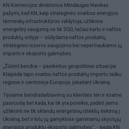
KN Komercijos direktorius Mindaugas Navikas
pažymi, kad KN, kaip strateginės svarbos energijos
terminalų infrastruktūros valdytoja, užtikrina
energetinį saugumą ne tik SGD, tačiau kartu ir naftos
produktų srityje – siūlydama naftos produktų
strateginio rezervo saugojimo bei nepertraukiamo jų
importo ir eksporto galimybes.
„Žiūrint bendrai – pasikeitus geopolitinei situacijai
Klaipėda tapo svarbiu naftos produktų importo tašku
regione ir centrinėje Europoje, įskaitant Ukrainą.
Tęsiame bendradarbiavimą su klientais ten ir esame
pasiruošę bet kada, kai tik yra poreikis, padėti jiems
užtikrinti ne tik sklandų energetinių išteklių tiekimą į
Ukrainą, bet ir kitų jų gamyklose gaminamų skystųjų
energijos produktų eksporto galimybes“, - teigia KN