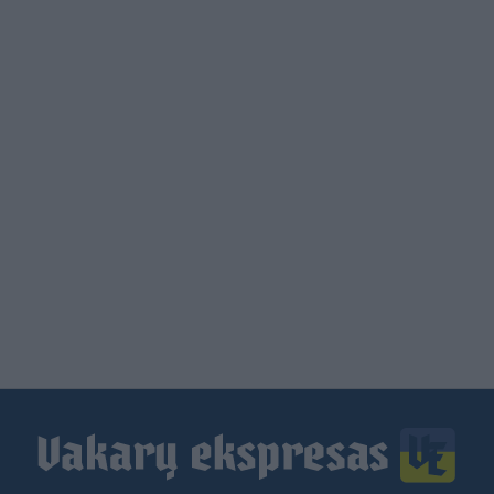
Load
More