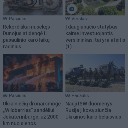
Pasaulis
Verslas
Rekordiškai nusekęs
Į daugiabučio statybas
Dunojus atidengė II
kaime investuojantis
pasaulinio karo laikų
verslininkas: tai yra ateitis
radinius
(1)
Pasaulis
Pasaulis
Ukrainiečių dronai smogė
Nauji ISW duomenys:
„Wildberries“ sandėliui
Rusija į kovą siunčia
Jekaterinburge, už 2000
Ukrainos karo belaisvius
km nuo sienos