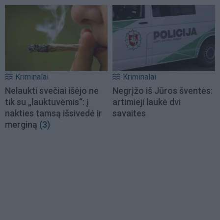
Kriminalai
Kriminalai
Nelaukti svečiai išėjo ne
Negrįžo iš Jūros šventės:
tik su „lauktuvėmis“: į
artimieji laukė dvi
nakties tamsą išsivedė ir
savaites
merginą
(3)