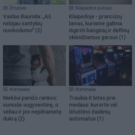
Žmonės
Klaipėdos pulsas
Vaidas Baumila: „Aš
Klaipėdoje - prancūzų
nebijau santykių
laivas, kuriame galima
nuobodumo"
(2)
išgirsti banginių ir delfinų
skleidžiamus garsus
(1)
Kriminalai
Kriminalai
Niekšui panižo rankos:
Traukia it bites prie
sumušė sugyventinę, o
medaus: kurorte vėl
vėliau ir jos nepilnametę
ištuštino žaidimų
dukrą
(2)
automatus
(1)