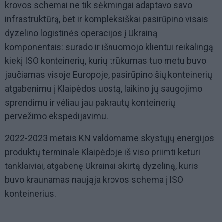
krovos schemai ne tik sėkmingai adaptavo savo
infrastruktūrą, bet ir kompleksiškai pasirūpino visais
dyzelino logistinės operacijos į Ukrainą
komponentais: surado ir išnuomojo klientui reikalingą
kiekį ISO konteinerių, kurių trūkumas tuo metu buvo
jaučiamas visoje Europoje, pasirūpino šių konteinerių
atgabenimu į Klaipėdos uostą, laikino jų saugojimo
sprendimu ir vėliau jau pakrautų konteinerių
pervežimo ekspedijavimu.
2022-2023 metais KN valdomame skystųjų energijos
produktų terminale Klaipėdoje iš viso priimti keturi
tanklaiviai, atgabenę Ukrainai skirtą dyzeliną, kuris
buvo kraunamas naująja krovos schema į ISO
konteinerius.