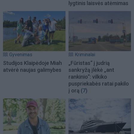
lygtinis laisvės atėmimas
Gyvenimas
Kriminalai
Studijos Klaipėdoje Miah
„Fūristas“ į judrią
atvėrė naujas galimybes
sankryžą įlėkė „ant
rankinio“: vilkiko
puspriekabės ratai pakilo
į orą
(7)