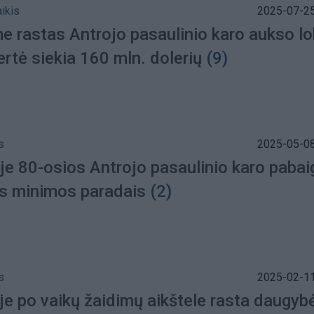
aikis
2025-07-25
e rastas Antrojo pasaulinio karo aukso lo
ertė siekia 160 mln. dolerių
(9)
s
2025-05-08
je 80-osios Antrojo pasaulinio karo paba
s minimos paradais
(2)
s
2025-02-11
je po vaikų žaidimų aikštele rasta daugyb