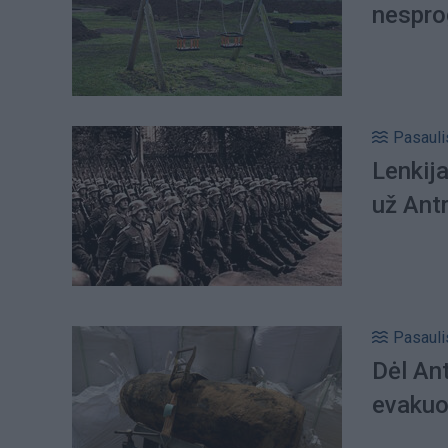
nespro
Pasauli
Lenkija
už Antr
Pasauli
Dėl An
evakuo