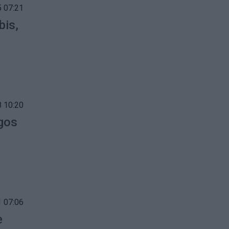
 07:21
bis,
 10:20
igos
 07:06
ė