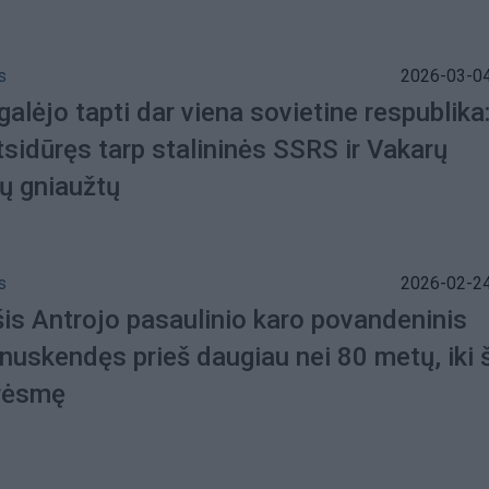
s
2026-03-04
galėjo tapti dar viena sovietine respublika
sidūręs tarp stalininės SSRS ir Vakarų
sų gniaužtų
s
2026-02-24
šis Antrojo pasaulinio karo povandeninis
 nuskendęs prieš daugiau nei 80 metų, iki š
grėsmę