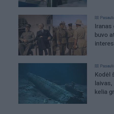
Pasauli
Iranas 
buvo at
intere
Pasauli
Kodėl 
laivas,
kelia 