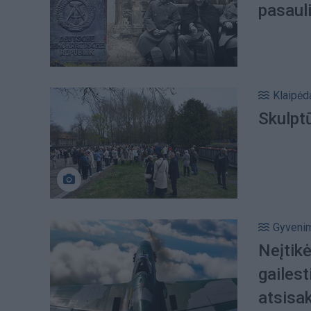
pasaul
Klaipėd
Skulptū
Gyveni
Neįtikė
gailest
atsisa