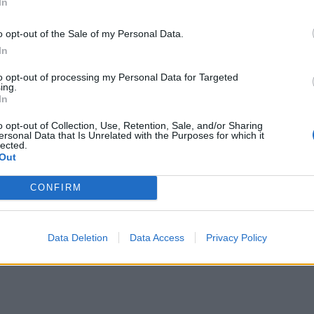
In
o opt-out of the Sale of my Personal Data.
In
s
2026-02-07
to opt-out of processing my Personal Data for Targeted
 1941 metais: prarastoji tvirtovė ir Baltij
ing.
In
 katastrofa, pakeitusi istoriją
o opt-out of Collection, Use, Retention, Sale, and/or Sharing
ersonal Data that Is Unrelated with the Purposes for which it
lected.
Out
CONFIRM
mas
2025-09-21
ausi Antrojo pasaulinio karo naikintuvai
Data Deletion
Data Access
Privacy Policy