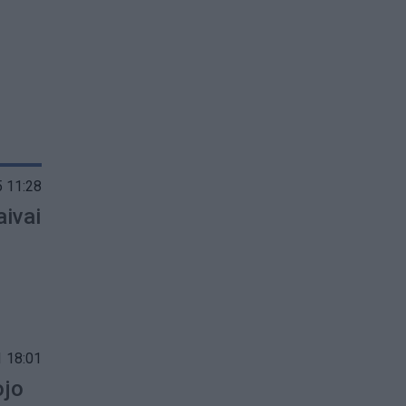
 11:28
aivai
 18:01
ojo