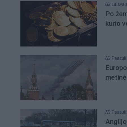
Laisval
Po žem
kurio v
Pasauli
Europo
metinė
Pasauli
Anglijo