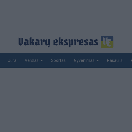
Jūra
Sportas
Pasaulis
Verslas
Gyvenimas