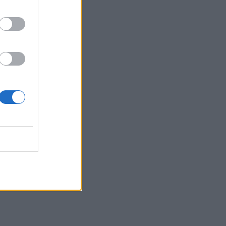
 07:27
os
 13:01