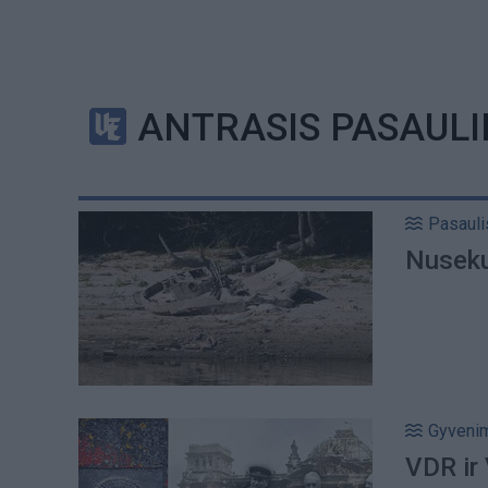
ANTRASIS PASAULI
Pasauli
Nusekus
Gyveni
VDR ir 