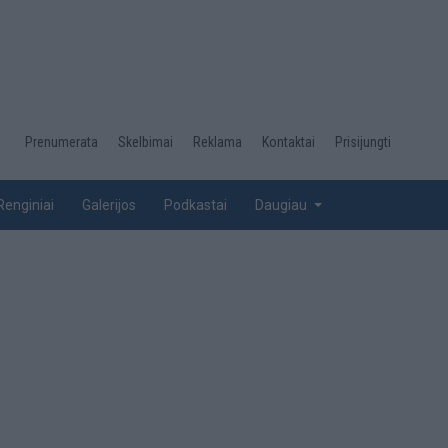
Desktop
Prenumerata
Skelbimai
Reklama
Kontaktai
Prisijungti
menu
top
Renginiai
Galerijos
Podkastai
Daugiau