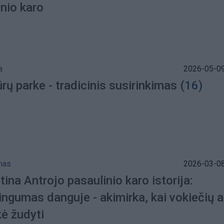
inio karo
a
2026-05-09
rų parke - tradicinis susirinkimas
(16)
mas
2026-03-08
tina Antrojo pasaulinio karo istorija:
ingumas danguje - akimirka, kai vokiečių 
kė žudyti