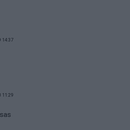
 14:37
 11:29
asas