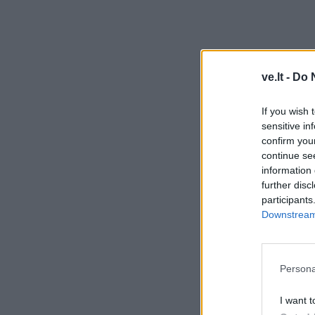
ve.lt -
Do 
If you wish 
sensitive in
confirm you
continue se
information 
further disc
participants
Downstream 
Persona
I want t