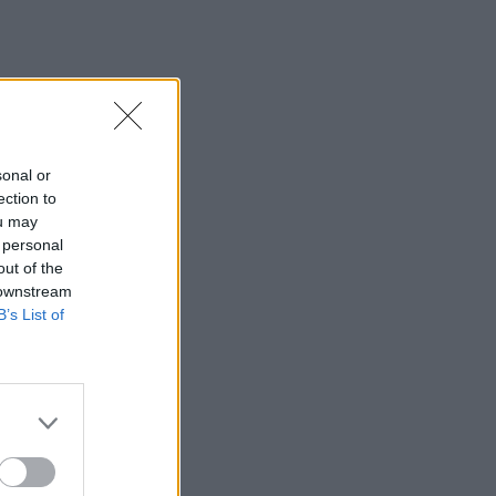
sonal or
ection to
ou may
 personal
out of the
 downstream
B’s List of