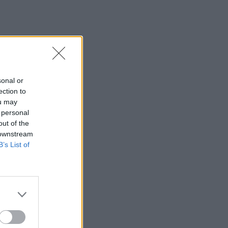
sonal or
ection to
ou may
 personal
out of the
 downstream
B’s List of