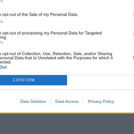
In
o opt-out of the Sale of my Personal Data.
In
2022-06-11
to opt-out of processing my Personal Data for Targeted
keliai bilietus jau pabrangino, autobusų
ing.
In
 tai žada netrukus
o opt-out of Collection, Use, Retention, Sale, and/or Sharing
ersonal Data that Is Unrelated with the Purposes for which it
lected.
Out
CONFIRM
2020-06-25
sų vežėjai pristato mobiliąją programėlę
Data Deletion
Data Access
Privacy Policy