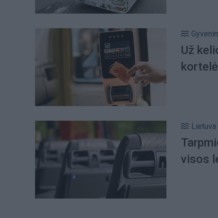
Gyveni
Už kel
kortel
Lietuva
Tarpmie
visos 