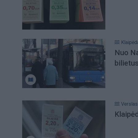
Klaipėd
Nuo Na
bilietu
Verslas
Klaipėd