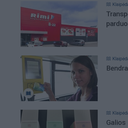
Klaipėd
Transpo
parduo
Klaipėd
Bendras
Klaipėd
Galios 