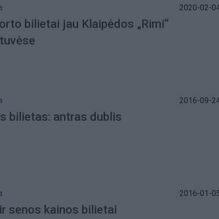
a
2020-02-04
rto bilietai jau Klaipėdos „Rimi“
tuvėse
a
2016-09-24
 bilietas: antras dublis
a
2016-01-05
ir senos kainos bilietai