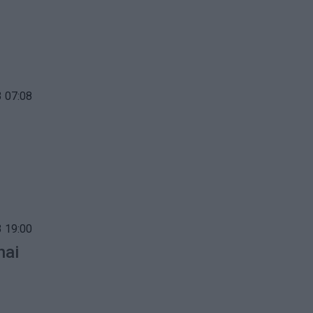
 07:08
 19:00
nai