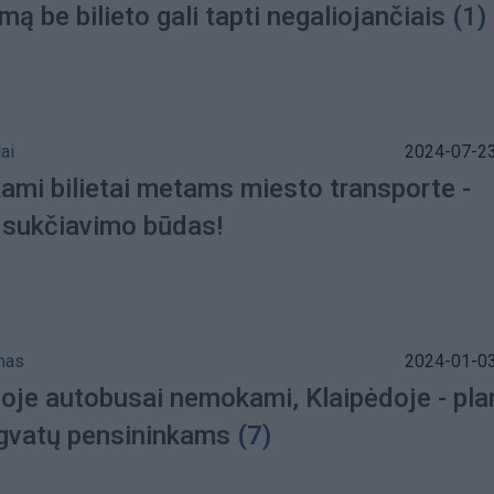
mą be bilieto gali tapti negaliojančiais
(1)
ai
2024-07-23
mi bilietai metams miesto transporte -
 sukčiavimo būdas!
mas
2024-01-03
goje autobusai nemokami, Klaipėdoje - pla
ngvatų pensininkams
(7)