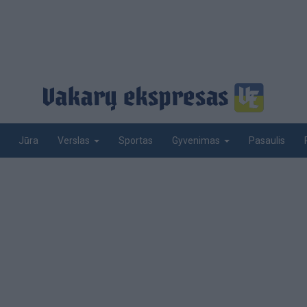
Jūra
Sportas
Pasaulis
Verslas
Gyvenimas