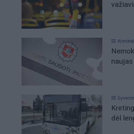
važiavi
Kriminal
Nemoka
naujas
Gyveni
Kretin
dėl le