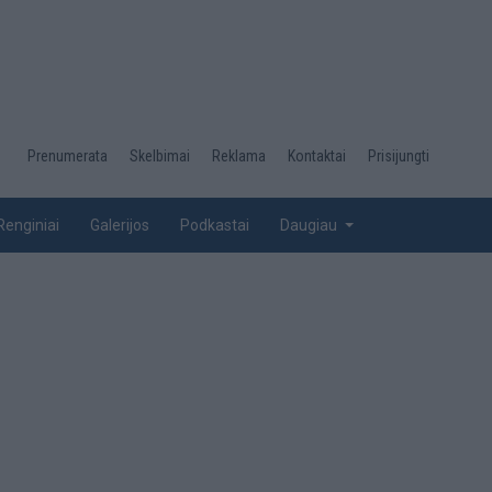
Desktop
Prenumerata
Skelbimai
Reklama
Kontaktai
Prisijungti
menu
top
Renginiai
Galerijos
Podkastai
Daugiau