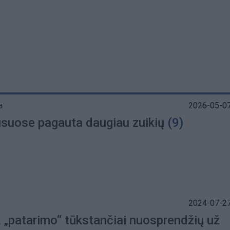
I
a
2026-05-07
suose pagauta daugiau zuikių
(9)
2024-07-27
L „patarimo“ tūkstančiai nuosprendžių už