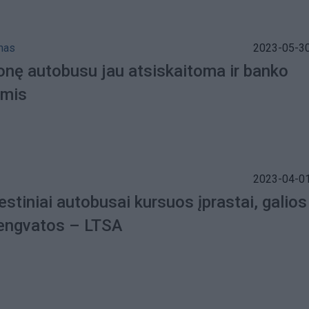
mas
2023-05-30
ionę autobusu jau atsiskaitoma ir banko
ėmis
2023-04-01
stiniai autobusai kursuos įprastai, galios
lengvatos – LTSA