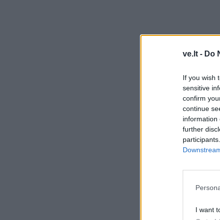
ve.lt -
Do 
If you wish 
sensitive in
confirm you
continue se
information 
further disc
participants
Downstream 
Persona
I want t