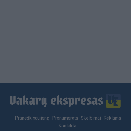
Load
More
Footer
Pranešk naujieną
Prenumerata
Skelbimai
Reklama
menu
Kontaktai