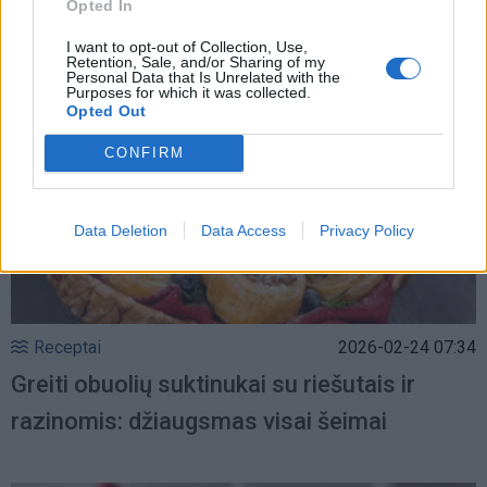
Opted In
I want to opt-out of Collection, Use,
Retention, Sale, and/or Sharing of my
Personal Data that Is Unrelated with the
Purposes for which it was collected.
Opted Out
CONFIRM
Data Deletion
Data Access
Privacy Policy
Receptai
2026-02-24 07:34
Greiti obuolių suktinukai su riešutais ir
razinomis: džiaugsmas visai šeimai