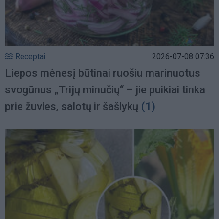
Receptai
2026-07-08 07:36
Liepos mėnesį būtinai ruošiu marinuotus
svogūnus „Trijų minučių“ – jie puikiai tinka
prie žuvies, salotų ir šašlykų
(1)