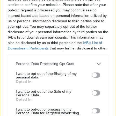
section to confirm your selection. Please note that after your
lengvas desertas be miltų ir nereikalingų
opt-out request is processed you may continue seeing
kalorijų
interest-based ads based on personal information utilized by
us or personal information disclosed to third parties prior to
your opt-out. You may separately opt-out of the further
disclosure of your personal information by third parties on the
IAB’s list of downstream participants. This information may
also be disclosed by us to third parties on the
IAB’s List of
Downstream Participants
that may further disclose it to other
third parties.
Personal Data Processing Opt Outs
I want to opt-out of the Sharing of my
personal data.
Opted In
I want to opt-out of the Sale of my
Personal Data.
Receptai
2026-03-31 07:07
Opted In
Citrinų keksas be miltų: subtilus desertas
I want to opt-out of processing my
Personal Data for Targeted Advertising.
gurmanams per 35 minutes