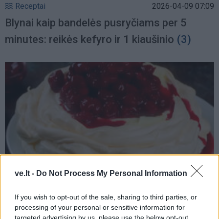
Receptai
2026-04-09 07:09
Blynai kaip bandelės pusryčiams per 5
minutes: reikės kefyro ir 1 kiaušinio
(3)
ve.lt -
Do Not Process My Personal Information
Receptai
2026-04-02 06:54
If you wish to opt-out of the sale, sharing to third parties, or
processing of your personal or sensitive information for
Tortas „Balerinos sapnas“ su morengu:
targeted advertising by us, please use the below opt-out