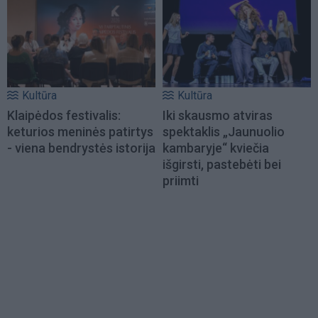
Kultūra
Kultūra
Klaipėdos festivalis:
Iki skausmo atviras
keturios meninės patirtys
spektaklis „Jaunuolio
- viena bendrystės istorija
kambaryje“ kviečia
išgirsti, pastebėti bei
priimti