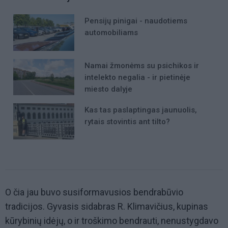
Pensijų pinigai - naudotiems
automobiliams
Namai žmonėms su psichikos ir
intelekto negalia - ir pietinėje
miesto dalyje
Kas tas paslaptingas jaunuolis,
rytais stovintis ant tilto?
O čia jau buvo susiformavusios bendrabūvio
tradicijos. Gyvasis sidabras R. Klimavičius, kupinas
kūrybinių idėjų, o ir troškimo bendrauti, nenustygdavo