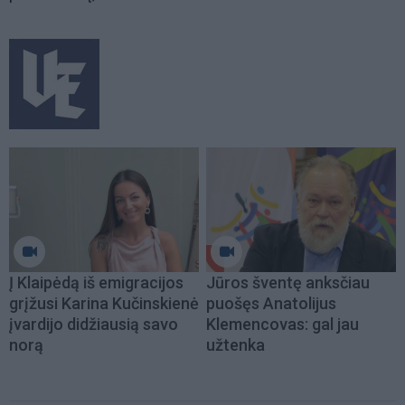
Į Klaipėdą iš emigracijos
Jūros šventę anksčiau
grįžusi Karina Kučinskienė
puošęs Anatolijus
įvardijo didžiausią savo
Klemencovas: gal jau
norą
užtenka