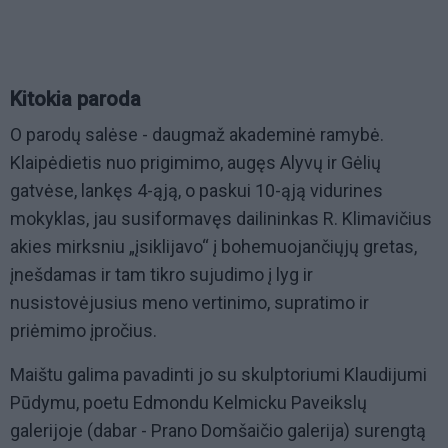
Kitokia paroda
O parodų salėse - daugmaž akademinė ramybė.
Klaipėdietis nuo prigimimo, augęs Alyvų ir Gėlių
gatvėse, lankęs 4-ąją, o paskui 10-ąją vidurines
mokyklas, jau susiformavęs dailininkas R. Klimavičius
akies mirksniu „įsiklijavo“ į bohemuojančiųjų gretas,
įnešdamas ir tam tikro sujudimo į lyg ir
nusistovėjusius meno vertinimo, supratimo ir
priėmimo įpročius.
Maištu galima pavadinti jo su skulptoriumi Klaudijumi
Pūdymu, poetu Edmondu Kelmicku Paveikslų
galerijoje (dabar - Prano Domšaičio galerija) surengtą