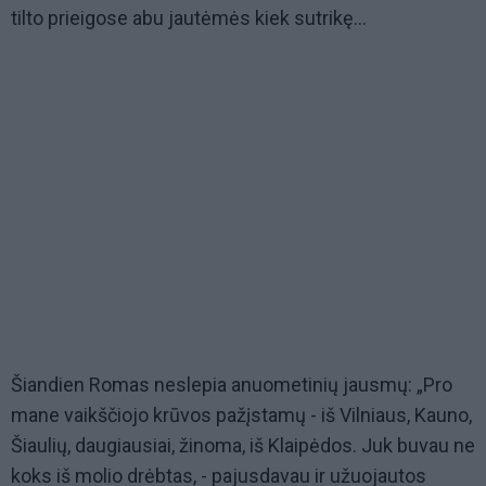
tilto prieigose abu jautėmės kiek sutrikę...
Šiandien Romas neslepia anuometinių jausmų: „Pro
mane vaikščiojo krūvos pažįstamų - iš Vilniaus, Kauno,
Šiaulių, daugiausiai, žinoma, iš Klaipėdos. Juk buvau ne
koks iš molio drėbtas, - pajusdavau ir užuojautos