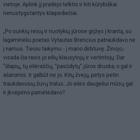
vietoje. Aplink jį pradėjo telktis ir kiti kūrybiškai
nenustygstantys klaipėdiečiai.
„Po sunkių reisų ir nuotykių jūrose grįžęs į krantą, su
lagaminėliu poetas Vytautas Brencius patraukdavo ne
į namus. Tiesiu taikymu - į mano dirbtuvę. Žinojo,-
visada čia rasis jo eilių klausytojų ir vertintojų. Dar
“šlapių„ tų eilėraščių, “pasūdytų" jūros druska, o gal ir
ašaromis. Ir galbūt ne jo. Kitų žvejų, petys petin
traukdavusių žuvų tralus. Jo eilės daugeliui mūsų gal
ir įkvėpimo pamėtėdavo?