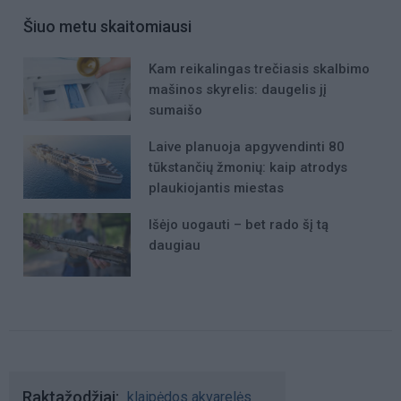
Šiuo metu skaitomiausi
Kam reikalingas trečiasis skalbimo
mašinos skyrelis: daugelis jį
sumaišo
Laive planuoja apgyvendinti 80
tūkstančių žmonių: kaip atrodys
plaukiojantis miestas
Išėjo uogauti – bet rado šį tą
daugiau
Raktažodžiai
klaipėdos akvarelės