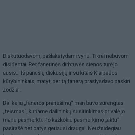
Diskutuodavom, pašlakstydami vynu. Tikrai nebuvom
disidentai. Bet fanerinės dirbtuvės sienos turėjo
ausis... Iš panašių diskusijų ir su kitais Klaipėdos
kūrybininkais, matyt, per tą fanerą praslysdavo paskiri
žodžiai.
Dėl kelių „faneros pranešimų“ man buvo surengtas
„teismas“, kuriame dailininkų susirinkimas privalėjo
mane pasmerkti. Po kažkokiu pasmerkimo „aktu“
pasirašė net patys geriausi draugai. Neužsidegiau