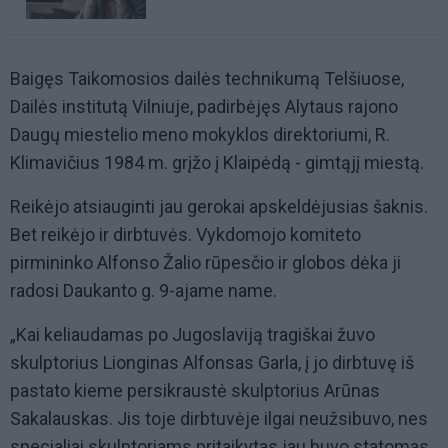
Baigęs Taikomosios dailės technikumą Telšiuose,
Dailės institutą Vilniuje, padirbėjęs Alytaus rajono
Daugų miestelio meno mokyklos direktoriumi, R.
Klimavičius 1984 m. grįžo į Klaipėdą - gimtąjį miestą.
Reikėjo atsiauginti jau gerokai apskeldėjusias šaknis.
Bet reikėjo ir dirbtuvės. Vykdomojo komiteto
pirmininko Alfonso Žalio rūpesčio ir globos dėka ji
radosi Daukanto g. 9-ajame name.
„Kai keliaudamas po Jugoslaviją tragiškai žuvo
skulptorius Lionginas Alfonsas Garla, į jo dirbtuvę iš
pastato kieme persikraustė skulptorius Arūnas
Sakalauskas. Jis toje dirbtuvėje ilgai neužsibuvo, nes
specialiai skulptoriams pritaikytas jau buvo statomas