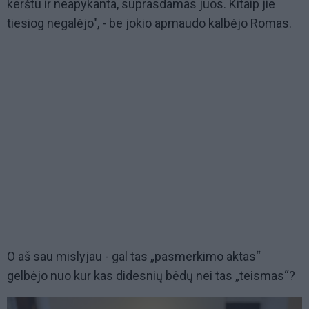
kerštu ir neapykanta, suprasdamas juos. Kitaip jie
tiesiog negalėjo", - be jokio apmaudo kalbėjo Romas.
O aš sau mislyjau - gal tas „pasmerkimo aktas“
gelbėjo nuo kur kas didesnių bėdų nei tas „teismas“?