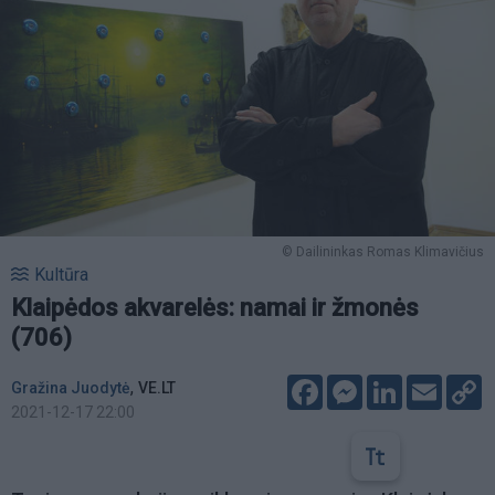
© Dailininkas Romas Klimavičius
Kultūra
Klaipėdos akvarelės: namai ir žmonės
(706)
Facebook
Messenger
LinkedIn
Email
C
,
Gražina Juodytė
VE.LT
L
2021-12-17 22:00