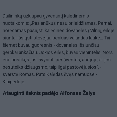
Dailininką užklupau gyvenantį kalėdinėmis
nuotaikomis: „Pas anūkus nesu prileidžiamas. Pernai,
norėdamas pasiųsti kalėdines dovanėles į Vilnių, eilėje
siuntai išsiųsti stovėjau penkias valandas lauke... Tai
šiemet buvau gudresnis - dovanėles išsiunčiau
gerokai anksčiau. Jokios eilės, buvau vienintelis. Nors
esu prisakęs jas išvynioti per šventes, abejoju, ar jos
besuteiks džiaugsmo, taip ilgai pastovėjusios“, -
svarstė Romas. Pats Kalėdas švęs namuose -
Klaipėdoje.
Atauginti šaknis padėjo Alfonsas Žalys