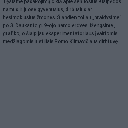
Tęsiame pasakojimų ciklą apie senuosius Klaipėdos
namus ir juose gyvenusius, dirbusius ar
besimokiusius žmones. Šiandien toliau „braidysime“
po S. Daukanto g. 9-ojo namo erdves. Įžengsime į
grafiko, o šiaip jau eksperimentatoriaus įvairiomis
medžiagomis ir stiliais Romo Klimavičiaus dirbtuvę.