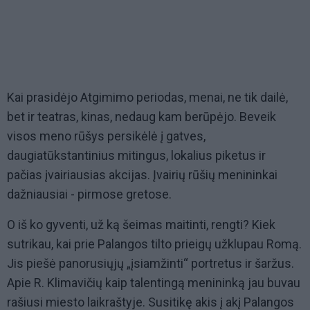
Kai prasidėjo Atgimimo periodas, menai, ne tik dailė,
bet ir teatras, kinas, nedaug kam berūpėjo. Beveik
visos meno rūšys persikėlė į gatves,
daugiatūkstantinius mitingus, lokalius piketus ir
pačias įvairiausias akcijas. Įvairių rūšių menininkai
dažniausiai - pirmose gretose.
O iš ko gyventi, už ką šeimas maitinti, rengti? Kiek
sutrikau, kai prie Palangos tilto prieigų užklupau Romą.
Jis piešė panorusiųjų „įsiamžinti“ portretus ir šaržus.
Apie R. Klimavičių kaip talentingą menininką jau buvau
rašiusi miesto laikraštyje. Susitikę akis į akį Palangos