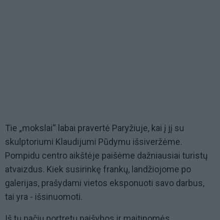
Tie „mokslai“ labai pravertė Paryžiuje, kai į jį su
skulptoriumi Klaudijumi Pūdymu išsiveržėme.
Pompidu centro aikštėje paišėme dažniausiai turistų
atvaizdus. Kiek susirinkę frankų, landžiojome po
galerijas, prašydami vietos eksponuoti savo darbus,
tai yra - išsinuomoti.
Iš tų pačių portretų paišybos ir maitinomės,