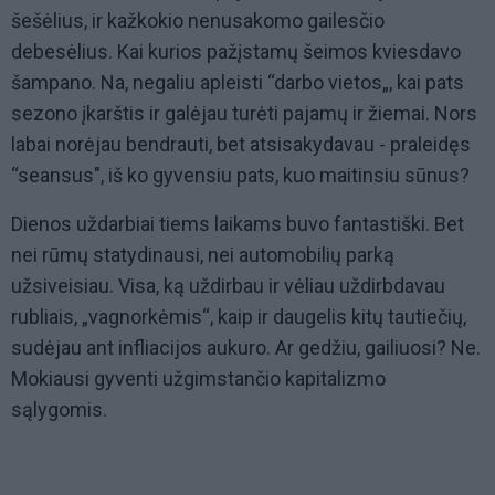
šešėlius, ir kažkokio nenusakomo gailesčio
debesėlius. Kai kurios pažįstamų šeimos kviesdavo
šampano. Na, negaliu apleisti “darbo vietos„, kai pats
sezono įkarštis ir galėjau turėti pajamų ir žiemai. Nors
labai norėjau bendrauti, bet atsisakydavau - praleidęs
“seansus", iš ko gyvensiu pats, kuo maitinsiu sūnus?
Dienos uždarbiai tiems laikams buvo fantastiški. Bet
nei rūmų statydinausi, nei automobilių parką
užsiveisiau. Visa, ką uždirbau ir vėliau uždirbdavau
rubliais, „vagnorkėmis“, kaip ir daugelis kitų tautiečių,
sudėjau ant infliacijos aukuro. Ar gedžiu, gailiuosi? Ne.
Mokiausi gyventi užgimstančio kapitalizmo
sąlygomis.