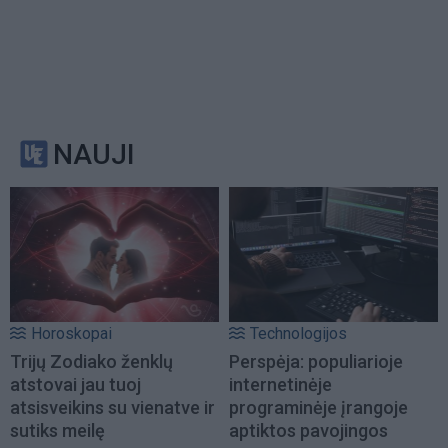
NAUJI
Horoskopai
Technologijos
Trijų Zodiako ženklų
Perspėja: populiarioje
atstovai jau tuoj
internetinėje
atsisveikins su vienatve ir
programinėje įrangoje
sutiks meilę
aptiktos pavojingos