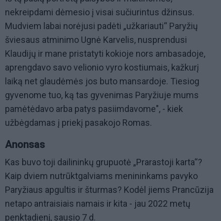
nekreipdami dėmesio į visai sučiurintus džinsus.
Mudviem labai norėjusi padėti „užkariauti“ Paryžių
šviesaus atminimo Ugnė Karvelis, nusprendusi
Klaudijų ir mane pristatyti kokioje nors ambasadoje,
aprengdavo savo velionio vyro kostiumais, kažkurį
laiką net glaudėmės jos buto mansardoje. Tiesiog
gyvenome tuo, ką tas gyvenimas Paryžiuje mums
pamėtėdavo arba patys pasiimdavome", - kiek
užbėgdamas į priekį pasakojo Romas.
Anonsas
Kas buvo toji dailininkų grupuotė „Prarastoji karta“?
Kaip dviem nutrūktgalviams menininkams pavyko
Paryžiaus apgultis ir šturmas? Kodėl jiems Prancūzija
netapo antraisiais namais ir kita - jau 2022 metų
penktadienį, sausio 7 d.