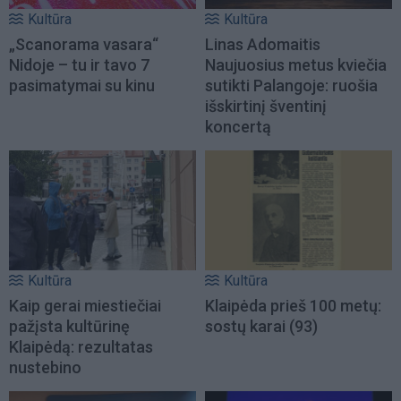
Kultūra
Kultūra
„Scanorama vasara“
Linas Adomaitis
Nidoje – tu ir tavo 7
Naujuosius metus kviečia
pasimatymai su kinu
sutikti Palangoje: ruošia
išskirtinį šventinį
koncertą
Kultūra
Kultūra
Kaip gerai miestiečiai
Klaipėda prieš 100 metų:
pažįsta kultūrinę
sostų karai (93)
Klaipėdą: rezultatas
nustebino