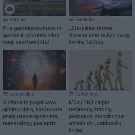
Verslas
Pasaulis
Prie garsiausios kurorto
„Sterbliniai dronai“:
gatvės ir istorinės vilos -
Ukraina ėmė taikyti naują
nauji apartamentai
kovinę taktiką
Laisvalaikis
Gyvenimas
Sužinokite pagal savo
Mūsų DNR slepia
gimimo datą, kas buvote
nežinomų žmonių
praėjusiame gyvenime:
pėdsakus: mokslininkai
numerologų paslaptis
atrado dvi „vaiduoklių“
linijas