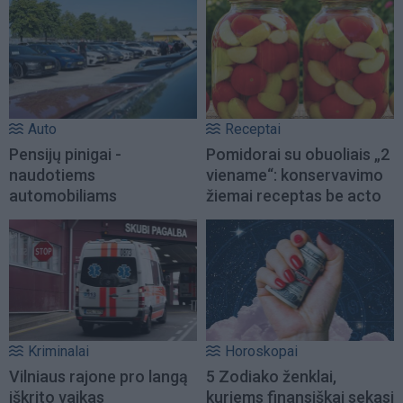
Auto
Receptai
Pensijų pinigai -
Pomidorai su obuoliais „2
naudotiems
viename“: konservavimo
automobiliams
žiemai receptas be acto
Kriminalai
Horoskopai
Vilniaus rajone pro langą
5 Zodiako ženklai,
iškrito vaikas
kuriems finansiškai sekasi