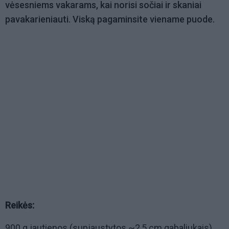
vėsesniems vakarams, kai norisi sočiai ir skaniai
pavakarieniauti. Viską pagaminsite viename puode.
Reikės:
900 g jautienos (supjaustytos ~2,5 cm gabaliukais)