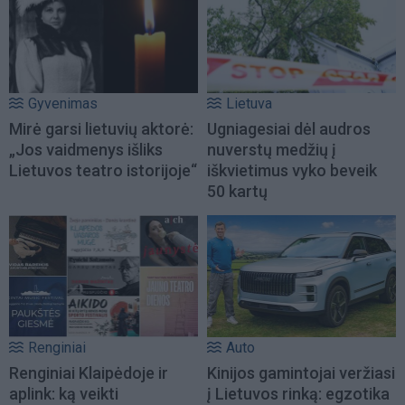
Gyvenimas
Lietuva
Mirė garsi lietuvių aktorė:
Ugniagesiai dėl audros
„Jos vaidmenys išliks
nuverstų medžių į
Lietuvos teatro istorijoje“
iškvietimus vyko beveik
50 kartų
Renginiai
Auto
Renginiai Klaipėdoje ir
Kinijos gamintojai veržiasi
aplink: ką veikti
į Lietuvos rinką: egzotika