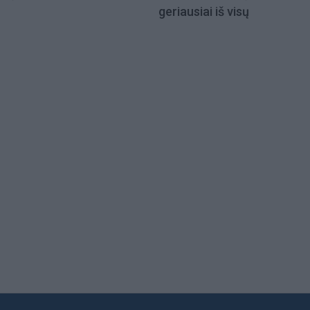
geriausiai iš visų
Load
More