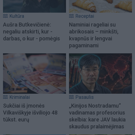
Kultūra
Receptai
Aušra Butkevičienė:
Naminiai rageliai su
negaliu atskirti, kur -
abrikosais – minkšti,
darbas, o kur - pomėgis
kvapnūs ir lengvai
pagaminami
Kriminalai
Pasaulis
Sukčiai iš įmonės
„Kinijos Nostradamu“
Vilkaviškyje išviliojo 48
vadinamas profesorius
tūkst. eurų
skelbia: kare JAV laukia
skaudus pralaimėjimas