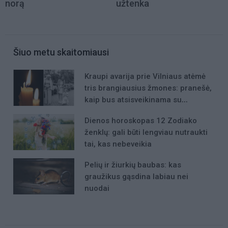
norą
užtenka
Šiuo metu skaitomiausi
Kraupi avarija prie Vilniaus atėmė
tris brangiausius žmones: pranešė,
kaip bus atsisveikinama su
mergaite, jos mama ir močiute
Dienos horoskopas 12 Zodiako
ženklų: gali būti lengviau nutraukti
tai, kas nebeveikia
Pelių ir žiurkių baubas: kas
graužikus gąsdina labiau nei
nuodai