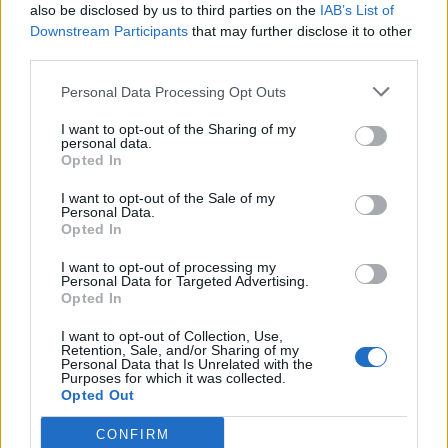
also be disclosed by us to third parties on the
IAB’s List of
Downstream Participants
that may further disclose it to other
third parties.
Personal Data Processing Opt Outs
I want to opt-out of the Sharing of my
This site is protected by
personal data.
Sutinku su
taisyklėmis
reCAPTCHA and the Google
Opted In
Privacy Policy
and
Terms of
I want to opt-out of the Sale of my
Service
apply.
Personal Data.
Opted In
I want to opt-out of processing my
Personal Data for Targeted Advertising.
Opted In
I want to opt-out of Collection, Use,
Retention, Sale, and/or Sharing of my
Personal Data that Is Unrelated with the
Purposes for which it was collected.
Opted Out
CONFIRM