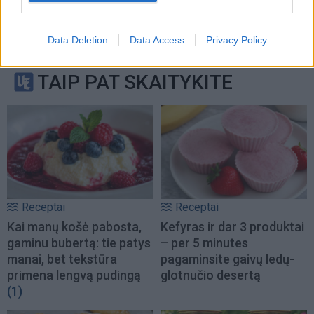
Data Deletion
Data Access
Privacy Policy
TAIP PAT SKAITYKITE
Receptai
Receptai
Kai manų košė pabosta,
Kefyras ir dar 3 produktai
gaminu bubertą: tie patys
– per 5 minutes
manai, bet tekstūra
pagaminsite gaivų ledų-
primena lengvą pudingą
glotnučio desertą
(1)