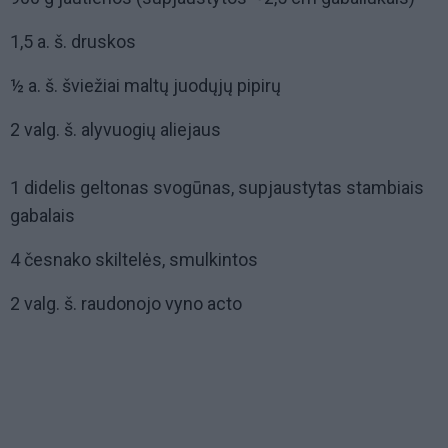
1,5 a. š. druskos
½ a. š. šviežiai maltų juodųjų pipirų
2 valg. š. alyvuogių aliejaus
1 didelis geltonas svogūnas, supjaustytas stambiais
gabalais
4 česnako skiltelės, smulkintos
2 valg. š. raudonojo vyno acto