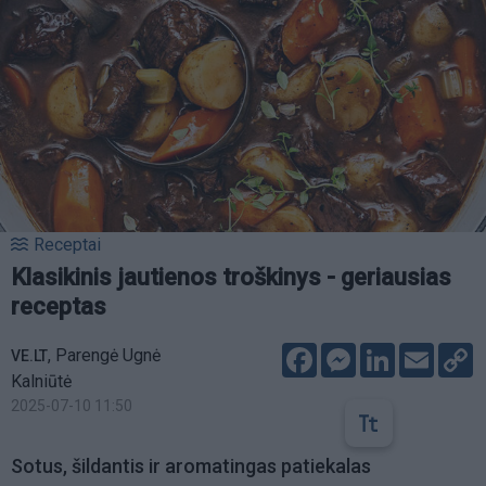
Receptai
Klasikinis jautienos troškinys - geriausias
receptas
Facebook
Messenger
LinkedIn
Email
C
,
Parengė Ugnė
VE.LT
L
Kalniūtė
2025-07-10 11:50
Sotus, šildantis ir aromatingas patiekalas