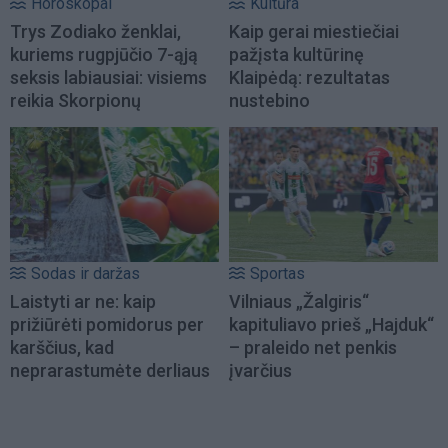
Horoskopai
Kultūra
Trys Zodiako ženklai,
Kaip gerai miestiečiai
kuriems rugpjūčio 7-ąją
pažįsta kultūrinę
seksis labiausiai: visiems
Klaipėdą: rezultatas
reikia Skorpionų
nustebino
Sodas ir daržas
Sportas
Laistyti ar ne: kaip
Vilniaus „Žalgiris“
prižiūrėti pomidorus per
kapituliavo prieš „Hajduk“
karščius, kad
– praleido net penkis
neprarastumėte derliaus
įvarčius