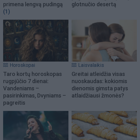
primena lengvą pudingą
glotnučio desertą
(1)
Horoskopai
Laisvalaikis
Taro kortų horoskopas
Greitai atleidžia visas
rugpjūčio 7 dienai:
nuoskaudas: kokiomis
Vandeniams –
dienomis gimsta patys
pasirinkimas, Dvyniams –
atlaidžiausi žmonės?
pagreitis