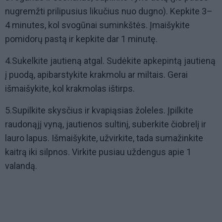
nugremžti prilipusius likučius nuo dugno). Kepkite 3–
4 minutes, kol svogūnai suminkštės. Įmaišykite
pomidorų pastą ir kepkite dar 1 minutę.
4.Sukelkite jautieną atgal. Sudėkite apkepintą jautieną
į puodą, apibarstykite krakmolu ar miltais. Gerai
išmaišykite, kol krakmolas ištirps.
5.Supilkite skysčius ir kvapiąsias žoleles. Įpilkite
raudonąjį vyną, jautienos sultinį, suberkite čiobrelį ir
lauro lapus. Išmaišykite, užvirkite, tada sumažinkite
kaitrą iki silpnos. Virkite pusiau uždengus apie 1
valandą.