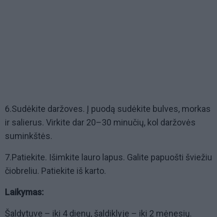
6.Sudėkite daržoves. Į puodą sudėkite bulves, morkas
ir salierus. Virkite dar 20–30 minučių, kol daržovės
suminkštės.
7.Patiekite. Išimkite lauro lapus. Galite papuošti šviežiu
čiobreliu. Patiekite iš karto.
Laikymas:
Šaldytuve – iki 4 dienų, šaldiklyje – iki 2 mėnesių.