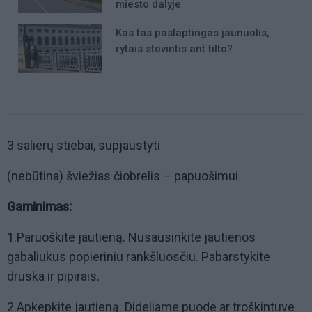
miesto dalyje
Kas tas paslaptingas jaunuolis,
rytais stovintis ant tilto?
3 salierų stiebai, supjaustyti
(nebūtina) šviežias čiobrelis – papuošimui
Gaminimas:
1.Paruoškite jautieną. Nusausinkite jautienos
gabaliukus popieriniu rankšluosčiu. Pabarstykite
druska ir pipirais.
2.Apkepkite jautieną. Dideliame puode ar troškintuve