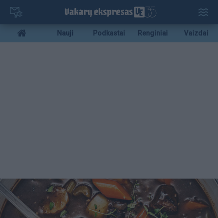
Pereiti
į
pagrindinį
Mobile
Nauji
Podkastai
Renginiai
Vaizdai
turinį
menu
bottom