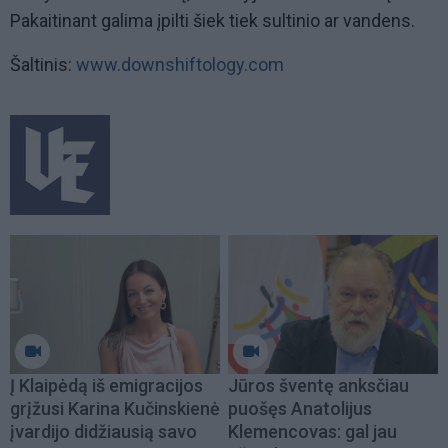
Pakaitinant galima įpilti šiek tiek sultinio ar vandens.
Šaltinis:
www.downshiftology.com
Į Klaipėdą iš emigracijos
Jūros šventę anksčiau
grįžusi Karina Kučinskienė
puošęs Anatolijus
įvardijo didžiausią savo
Klemencovas: gal jau