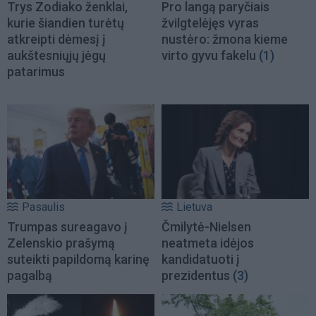
Trys Zodiako ženklai,
Pro langą paryčiais
kurie šiandien turėtų
žvilgtelėjęs vyras
atkreipti dėmesį į
nustėro: žmona kieme
aukštesniųjų jėgų
virto gyvu fakelu
(1)
patarimus
Pasaulis
Lietuva
Trumpas sureagavo į
Čmilytė-Nielsen
Zelenskio prašymą
neatmeta idėjos
suteikti papildomą karinę
kandidatuoti į
pagalbą
prezidentus
(3)