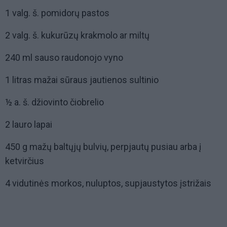
1 valg. š. pomidorų pastos
2 valg. š. kukurūzų krakmolo ar miltų
240 ml sauso raudonojo vyno
1 litras mažai sūraus jautienos sultinio
½ a. š. džiovinto čiobrelio
2 lauro lapai
450 g mažų baltųjų bulvių, perpjautų pusiau arba į
ketvirčius
4 vidutinės morkos, nuluptos, supjaustytos įstrižais