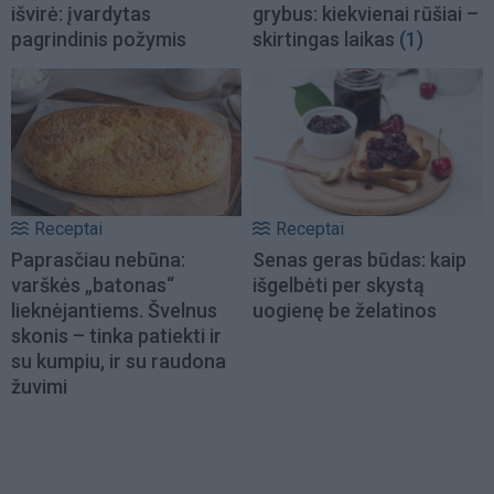
išvirė: įvardytas
grybus: kiekvienai rūšiai –
pagrindinis požymis
skirtingas laikas
(1)
Receptai
Receptai
Paprasčiau nebūna:
Senas geras būdas: kaip
varškės „batonas“
išgelbėti per skystą
lieknėjantiems. Švelnus
uogienę be želatinos
skonis – tinka patiekti ir
su kumpiu, ir su raudona
žuvimi