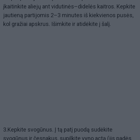
įkaitinkite aliejų ant vidutinės–didelės kaitros. Kepkite
jautieną partijomis 2–3 minutes iš kiekvienos pusės,
kol gražiai apskrus. Išimkite ir atidėkite į šalį.
3.Kepkite svogūnus. Į tą patį puodą sudėkite
svogūnus ir česnakus, supilkite vyno actą (jis padės