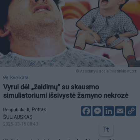
© Asociatyvi socialinio tinklo nuotr.
Sveikata
Vyrui dėl „žaidimų“ su skausmo
simuliatoriumi išsivystė žarnyno nekrozė
Facebook
Messenger
LinkedIn
Email
C
,
Petras
Respublika.lt
L
ŠULIAUSKAS
2025-03-15 08:40