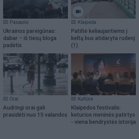
Pasaulis
Klaipėda
Ukrainos pareigūnas:
Patiltė keliaujantiems į
dabar – iš tiesų bloga
keltą bus atidaryta rudenį
padėtis
(1)
Orai
Kultūra
Audringi orai gali
Klaipėdos festivalis:
prasidėti nuo 15 valandos
keturios meninės patirtys
- viena bendrystės istorija