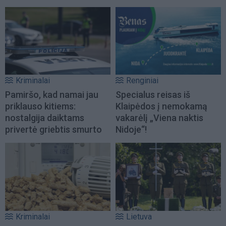
Kriminalai
Renginiai
Pamiršo, kad namai jau
Specialus reisas iš
priklauso kitiems:
Klaipėdos į nemokamą
nostalgija daiktams
vakarėlį „Viena naktis
privertė griebtis smurto
Nidoje“!
Kriminalai
Lietuva