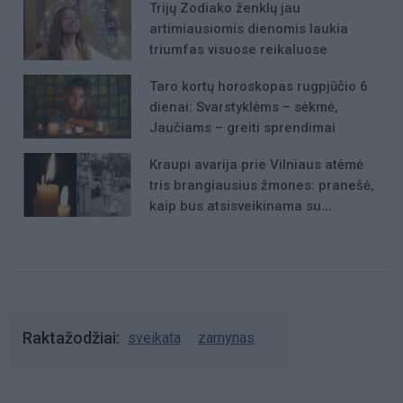
Trijų Zodiako ženklų jau
artimiausiomis dienomis laukia
triumfas visuose reikaluose
Taro kortų horoskopas rugpjūčio 6
dienai: Svarstyklėms – sėkmė,
Jaučiams – greiti sprendimai
Kraupi avarija prie Vilniaus atėmė
tris brangiausius žmones: pranešė,
kaip bus atsisveikinama su
mergaite, jos mama ir močiute
Raktažodžiai
sveikata
zarnynas