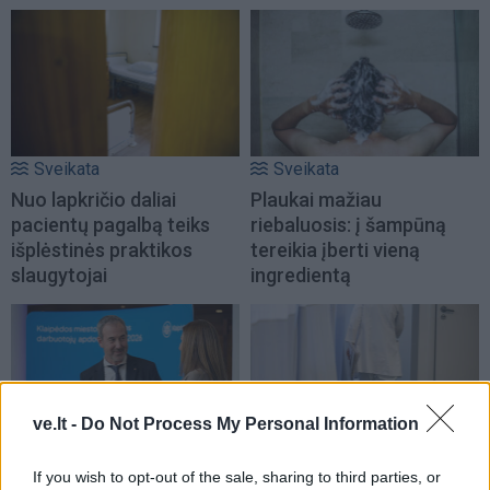
Sveikata
Sveikata
Nuo lapkričio daliai
Plaukai mažiau
pacientų pagalbą teiks
riebaluosis: į šampūną
išplėstinės praktikos
tereikia įberti vieną
slaugytojai
ingredientą
ve.lt -
Do Not Process My Personal Information
Sveikata
Sveikata
If you wish to opt-out of the sale, sharing to third parties, or