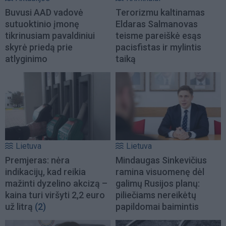
Buvusi AAD vadovė
Terorizmu kaltinamas
sutuoktinio įmonę
Eldaras Salmanovas
tikrinusiam pavaldiniui
teisme pareiškė esąs
skyrė priedą prie
pacisfistas ir mylintis
atlyginimo
taiką
Lietuva
Lietuva
Premjeras: nėra
Mindaugas Sinkevičius
indikacijų, kad reikia
ramina visuomenę dėl
mažinti dyzelino akcizą –
galimų Rusijos planų:
kaina turi viršyti 2,2 euro
piliečiams nereikėtų
už litrą
(2)
papildomai baimintis