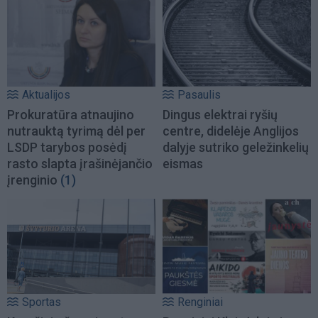
Aktualijos
Pasaulis
Prokuratūra atnaujino
Dingus elektrai ryšių
nutrauktą tyrimą dėl per
centre, didelėje Anglijos
LSDP tarybos posėdį
dalyje sutriko geležinkelių
rasto slapta įrašinėjančio
eismas
įrenginio
(1)
Sportas
Renginiai