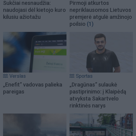
Sukčiai nesnaudžia:
Pirmoji atkurtos
naudojasi dėl kietojo kuro
nepriklausomos Lietuvos
kilusiu ažiotažu
premjerė atgulė amžinojo
poilsio
(1)
Verslas
Sportas
„Enefit“ vadovas palieka
„Dragūnas“ sulaukė
pareigas
pastiprinimo: į Klaipėdą
atvyksta Sakartvelo
rinktinės narys