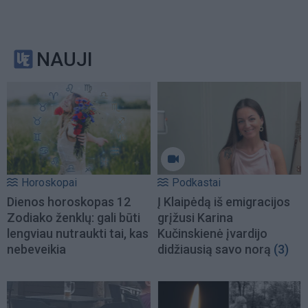
NAUJI
Horoskopai
Podkastai
Dienos horoskopas 12
Į Klaipėdą iš emigracijos
Zodiako ženklų: gali būti
grįžusi Karina
lengviau nutraukti tai, kas
Kučinskienė įvardijo
nebeveikia
didžiausią savo norą
(3)