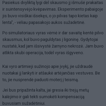
Pasiekus dvyliktą lygi dėl skausmo jį išmušė prakaitas
ir suintensyvėjo kvėpavimas. Eksperimento pabaigoje
jis buvo visiškai išsekęs, o jo pilvas tapo kietas kaip
lenta", - vėliau papasakojo aukos sužadėtinė.
Po simuliatoriaus vyras vėmė ir dar savaitę kentė pilvo
skausmus, kol buvo paguldytas į ligoninę. Gydytojai
nustatė, kad jam išsivystė žarnyno nekrozė. Jam buvo
atlikta skubi operacija, todėl vyras išgyveno.
Kai vyro artimieji sužinojo apie įvykį, jie uždraudė
nuotakai jį lankyti ir atšaukė artėjančias vestuves. Be
to, jie nusprendė paduoti moterį į teismą.
Jei bus pripažinta kalta, jai gresia iki trejų metų
kalėjimo ir gali tekti sumokėti kompensaciją
buvusiam sužadėtiniui.