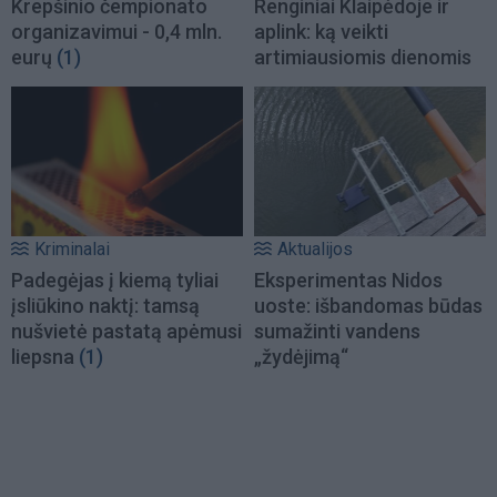
Krepšinio čempionato
Renginiai Klaipėdoje ir
organizavimui - 0,4 mln.
aplink: ką veikti
eurų
(1)
artimiausiomis dienomis
Kriminalai
Aktualijos
Padegėjas į kiemą tyliai
Eksperimentas Nidos
įsliūkino naktį: tamsą
uoste: išbandomas būdas
nušvietė pastatą apėmusi
sumažinti vandens
liepsna
(1)
„žydėjimą“