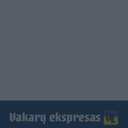
Load
More