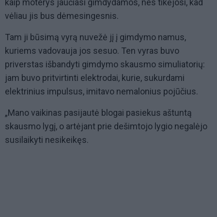
kaip moterys jaučiasi gimdydamos, nes tikėjosi, kad
vėliau jis bus dėmesingesnis.
Tam ji būsimą vyrą nuvežė jį į gimdymo namus,
kuriems vadovauja jos sesuo. Ten vyras buvo
priverstas išbandyti gimdymo skausmo simuliatorių:
jam buvo pritvirtinti elektrodai, kurie, sukurdami
elektrinius impulsus, imitavo nemalonius pojūčius.
„Mano vaikinas pasijautė blogai pasiekus aštuntą
skausmo lygį, o artėjant prie dešimtojo lygio negalėjo
susilaikyti nesikeikęs.