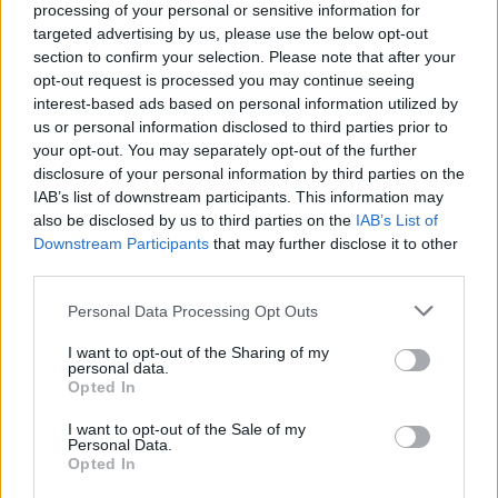
Išrinktas Jūrininkų
Patekti pas vaikų
processing of your personal or sensitive information for
poliklinikos vadovas
(9)
kardiologą - misija
targeted advertising by us, please use the below opt-out
neįmanoma?
(1)
section to confirm your selection. Please note that after your
opt-out request is processed you may continue seeing
interest-based ads based on personal information utilized by
us or personal information disclosed to third parties prior to
your opt-out. You may separately opt-out of the further
disclosure of your personal information by third parties on the
IAB’s list of downstream participants. This information may
also be disclosed by us to third parties on the
IAB’s List of
Downstream Participants
that may further disclose it to other
Sveikata
Sveikata
third parties.
Gimdymas namuose:
Kraujas ant šepetėlio:
drąsus pasirinkimas ar
požymis, kurį daugelis
Personal Data Processing Opt Outs
pavojingas
metų metus laiko
eksperimentas? Kur
smulkmena
I want to opt-out of the Sharing of my
personal data.
baigiasi laisvė rinktis ir
Opted In
prasideda rizika?
I want to opt-out of the Sale of my
Personal Data.
Opted In