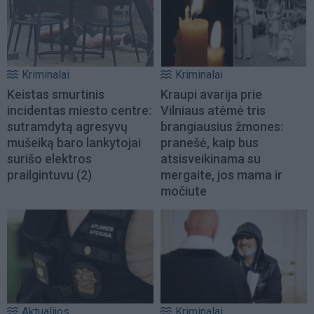
Kriminalai
Kriminalai
Keistas smurtinis
Kraupi avarija prie
incidentas miesto centre:
Vilniaus atėmė tris
sutramdytą agresyvų
brangiausius žmones:
mušeiką baro lankytojai
pranešė, kaip bus
surišo elektros
atsisveikinama su
prailgintuvu
(2)
mergaite, jos mama ir
močiute
Aktualijos
Kriminalai