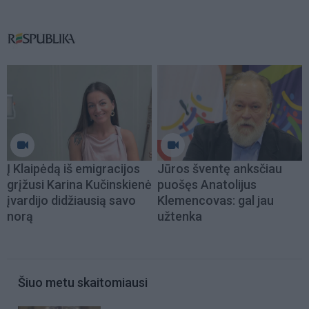
Į Klaipėdą iš emigracijos
Jūros šventę anksčiau
grįžusi Karina Kučinskienė
puošęs Anatolijus
įvardijo didžiausią savo
Klemencovas: gal jau
norą
užtenka
Šiuo metu skaitomiausi