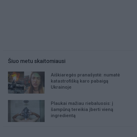
Šiuo metu skaitomiausi
Aiškiaregės pranašystė: numatė
katastrofišką karo pabaigą
Ukrainoje
Plaukai mažiau riebaluosis: į
šampūną tereikia įberti vieną
ingredientą