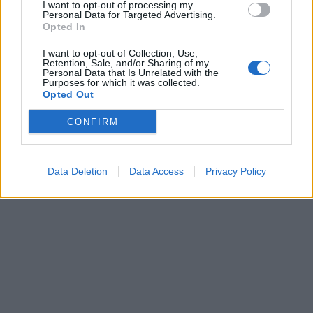
I want to opt-out of processing my
Personal Data for Targeted Advertising.
Opted In
I want to opt-out of Collection, Use,
Sveikata
Sveikata
Retention, Sale, and/or Sharing of my
Personal Data that Is Unrelated with the
Kokia arbata gali padėti
Alus per karščius gali
Purposes for which it was collected.
Opted Out
nuo galvos skausmo?
tapti pavojingais spąstais:
kodėl vėsos pojūtis
CONFIRM
apgaulingas
Data Deletion
Data Access
Privacy Policy