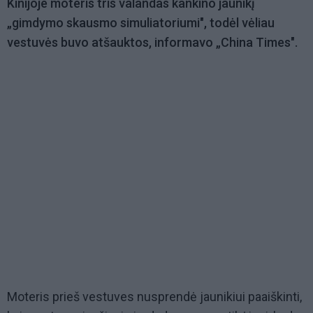
Kinijoje moteris tris valandas kankino jaunikį
„gimdymo skausmo simuliatoriumi", todėl vėliau
vestuvės buvo atšauktos, informavo „China Times".
Moteris prieš vestuves nusprendė jaunikiui paaiškinti,