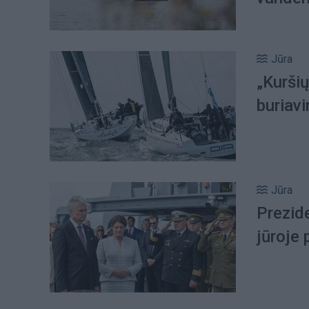
Jūra
„Kurši
buriav
Jūra
Prezid
jūroje