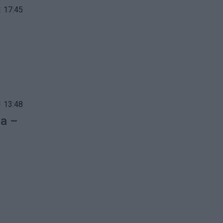
 17:45
 13:48
pa –