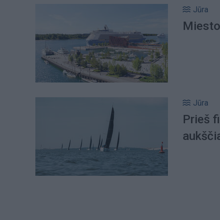
Jūra
Miesto 
Jūra
Prieš f
aukščia