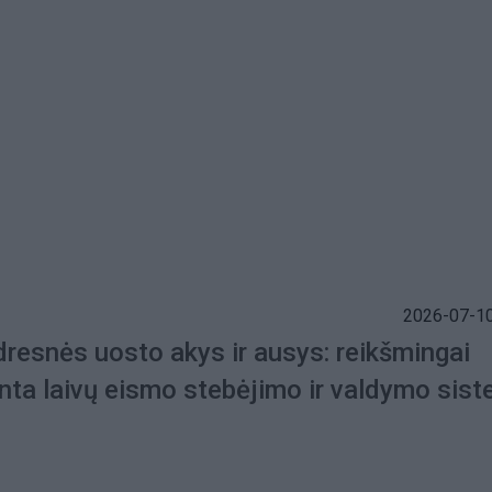
2026-07-10
dresnės uosto akys ir ausys: reikšmingai
inta laivų eismo stebėjimo ir valdymo sis