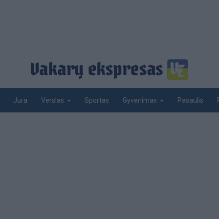
Jūra
Sportas
Pasaulis
Verslas
Gyvenimas