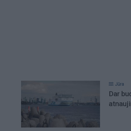
Jūra
Dar bu
atnauj