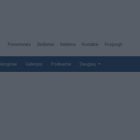
Desktop
Prenumerata
Skelbimai
Reklama
Kontaktai
Prisijungti
menu
top
Renginiai
Galerijos
Podkastai
Daugiau