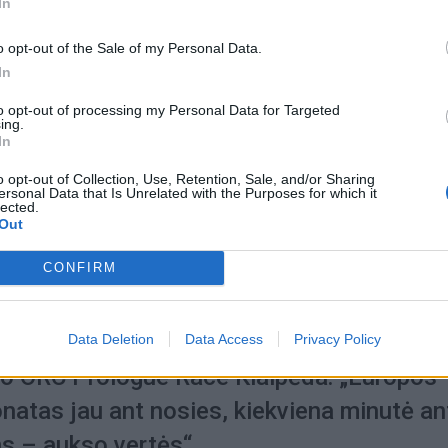
In
o opt-out of the Sale of my Personal Data.
In
to opt-out of processing my Personal Data for Targeted
ing.
In
2026-07-28
o opt-out of Collection, Use, Retention, Sale, and/or Sharing
ška situacija jūroje: jachta „Valerie“ skub
ersonal Data that Is Unrelated with the Purposes for which it
lected.
ą konkurentams
(1)
Out
CONFIRM
Data Deletion
Data Access
Privacy Policy
2026-07-27
vo ORC Prologue Race Klaipėda: „Europos
natas jau ant nosies, kiekviena minutė an
s – aukso vertės“