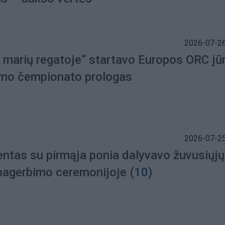
2026-07-26
ų marių regatoje“ startavo Europos ORC jūr
imo čempionato prologas
2026-07-25
entas su pirmąja ponia dalyvavo žuvusiųjų
 pagerbimo ceremonijoje
(10)