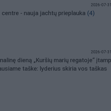
2026-07-31
centre - nauja jachtų prieplauka
(4)
2026-07-31
inalinę dieną „Kuršių marių regatoje“ įtam
usiame taške: lyderius skiria vos taškas