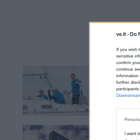
ve.lt -
Do 
If you wish 
sensitive in
confirm you
Jūra
continue se
information 
„Kuršių
further disc
artima 
participants
Downstream 
Persona
Jūra
I want t
Ateitie