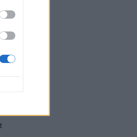
 11:27
ėjo į
 14:54
t