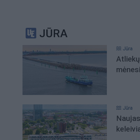
JŪRA
Jūra
Atliekų
mėnesi
Jūra
Naujas
keleiv