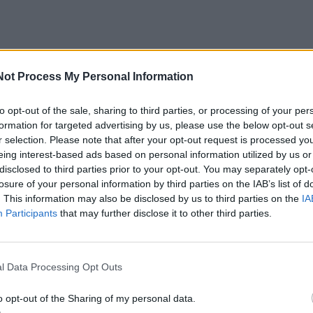
Not Process My Personal Information
to opt-out of the sale, sharing to third parties, or processing of your per
formation for targeted advertising by us, please use the below opt-out s
r selection. Please note that after your opt-out request is processed y
2026-07-30
eing interest-based ads based on personal information utilized by us or
disclosed to third parties prior to your opt-out. You may separately opt-
 marių regatos“ lenktynių distancijoje –
losure of your personal information by third parties on the IAB’s list of
kova ir įtemptos situacijos
. This information may also be disclosed by us to third parties on the
IA
Participants
that may further disclose it to other third parties.
l Data Processing Opt Outs
2026-07-29
o opt-out of the Sharing of my personal data.
s projektai Klaipėdos uoste virsta realybe