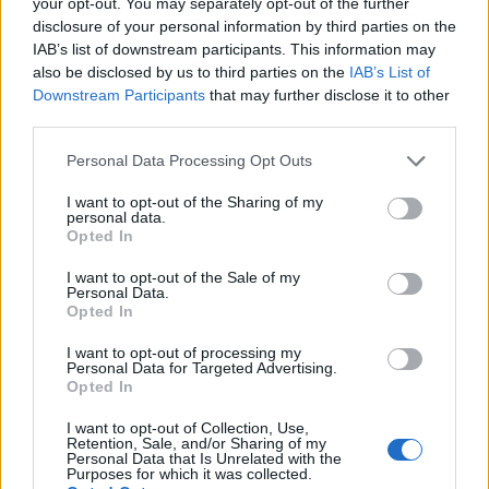
your opt-out. You may separately opt-out of the further
tarybos posėdžio
disclosure of your personal information by third parties on the
Archyvas
sušaukimo
IAB’s list of downstream participants. This information may
Klaipėdos miesto
also be disclosed by us to third parties on the
IAB’s List of
savivaldybės COVID-19
Downstream Participants
that may further disclose it to other
valdymo ir pagalbos
third parties.
verslui priemonių planas
2021 metams
Personal Data Processing Opt Outs
I want to opt-out of the Sharing of my
personal data.
Opted In
I want to opt-out of the Sale of my
Personal Data.
Opted In
Archyvas
Archyvas
I want to opt-out of processing my
Personal Data for Targeted Advertising.
„Jaunystėje ištraukėme
Darius Kasparaitis:
Opted In
laimingą bilietą“
„Mylima šeima – geriau
nei milijonai“
I want to opt-out of Collection, Use,
Retention, Sale, and/or Sharing of my
Personal Data that Is Unrelated with the
Purposes for which it was collected.