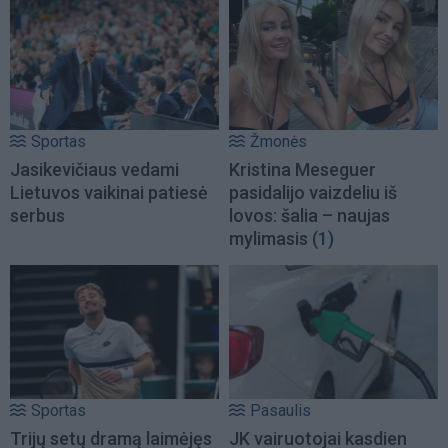
Sportas
Žmonės
Jasikevičiaus vedami
Kristina Meseguer
Lietuvos vaikinai patiesė
pasidalijo vaizdeliu iš
serbus
lovos: šalia – naujas
mylimasis
(1)
Sportas
Pasaulis
Trijų setų dramą laimėjęs
JK vairuotojai kasdien