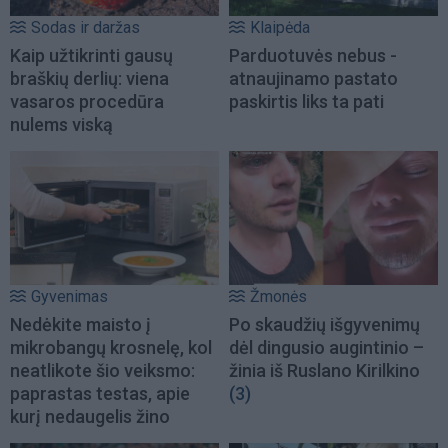
Sodas ir daržas
Klaipėda
Kaip užtikrinti gausų
Parduotuvės nebus -
braškių derlių: viena
atnaujinamo pastato
vasaros procedūra
paskirtis liks ta pati
nulems viską
Gyvenimas
Žmonės
Nedėkite maisto į
Po skaudžių išgyvenimų
mikrobangų krosnelę, kol
dėl dingusio augintinio –
neatlikote šio veiksmo:
žinia iš Ruslano Kirilkino
paprastas testas, apie
(3)
kurį nedaugelis žino