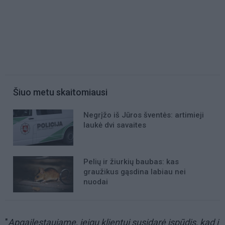
Šiuo metu skaitomiausi
Negrįžo iš Jūros šventės: artimieji
laukė dvi savaites
Pelių ir žiurkių baubas: kas
graužikus gąsdina labiau nei
nuodai
"
Apgailestaujame, jeigu klientui susidarė įspūdis, kad į