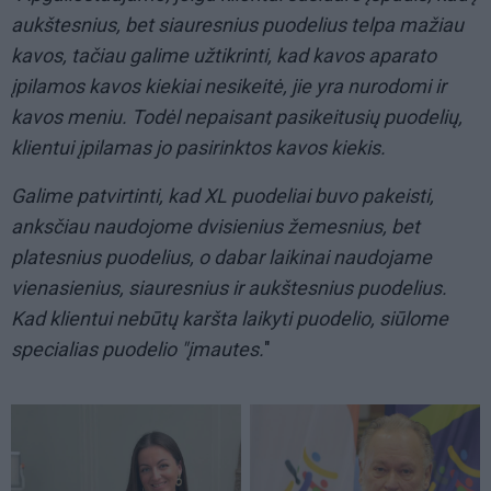
aukštesnius, bet siauresnius puodelius telpa mažiau
kavos, tačiau galime užtikrinti, kad kavos aparato
įpilamos kavos kiekiai nesikeitė, jie yra nurodomi ir
kavos meniu. Todėl nepaisant pasikeitusių puodelių,
klientui įpilamas jo pasirinktos kavos kiekis.
Galime patvirtinti, kad XL puodeliai buvo pakeisti,
anksčiau naudojome dvisienius žemesnius, bet
platesnius puodelius, o dabar laikinai naudojame
vienasienius, siauresnius ir aukštesnius puodelius.
Kad klientui nebūtų karšta laikyti puodelio, siūlome
specialias puodelio "įmautes.
"