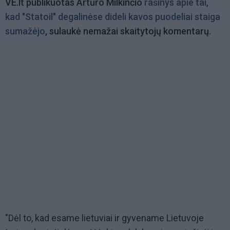
VE.lt publikuotas Artūro Milkinčio
rašinys apie tai,
kad "Statoil" degalinėse dideli kavos puodeliai staiga
sumažėjo
, sulaukė nemažai skaitytojų komentarų.
"Dėl to, kad esame lietuviai ir gyvename Lietuvoje