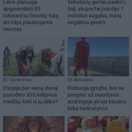
Laive planuoja
Sekatorių geriau padėti į
apgyvendinti 80
šalį: ekspertai įvardijo 7
tūkstančių žmonių: kaip
visžalius augalus, kurių
atrodys plaukiojantis
negalima genėti
miestas
Gyvenimas
Aktualijos
Etiopija per vieną dieną
Rizikuoja gyvybe, bet ne
pasodino 353 milijonus
pinigine: už maudynes
medžių: kiek iš jų išliko?
audringoje jūroje baudos
lieka neišrašytos