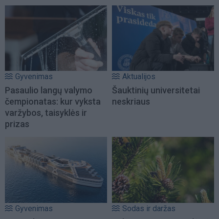
Gyvenimas
Aktualijos
Pasaulio langų valymo
Šauktinių universitetai
čempionatas: kur vyksta
neskriaus
varžybos, taisyklės ir
prizas
Gyvenimas
Sodas ir daržas