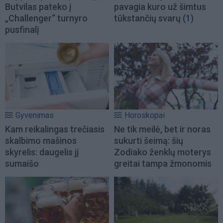
Butvilas pateko į
pavagia kuro už šimtus
„Challenger“ turnyro
tūkstančių svarų
(1)
pusfinalį
Gyvenimas
Horoskopai
Kam reikalingas trečiasis
Ne tik meilė, bet ir noras
skalbimo mašinos
sukurti šeimą: šių
skyrelis: daugelis jį
Zodiako ženklų moterys
sumaišo
greitai tampa žmonomis