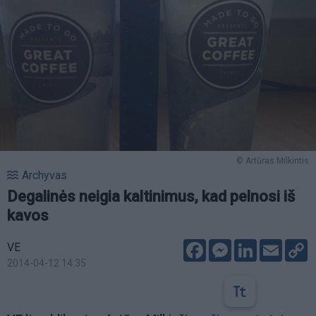
© Artūras Milkintis
Archyvas
Degalinės neigia kaltinimus, kad pelnosi iš
kavos
Facebook
Messenger
LinkedIn
Email
C
VE
L
2014-04-12 14:35