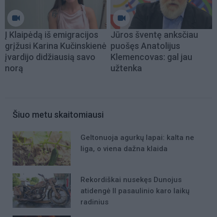
Į Klaipėdą iš emigracijos
Jūros šventę anksčiau
grįžusi Karina Kučinskienė
puošęs Anatolijus
įvardijo didžiausią savo
Klemencovas: gal jau
norą
užtenka
Šiuo metu skaitomiausi
Geltonuoja agurkų lapai: kalta ne
liga, o viena dažna klaida
Rekordiškai nusekęs Dunojus
atidengė II pasaulinio karo laikų
radinius