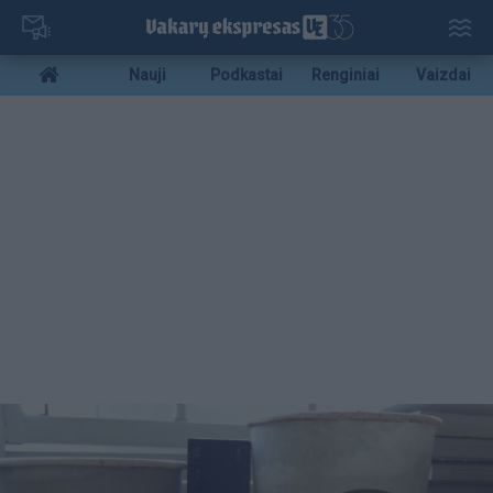
Pereiti
į
pagrindinį
Mobile
Nauji
Podkastai
Renginiai
Vaizdai
turinį
menu
bottom