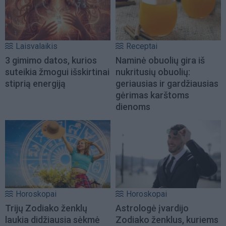
Laisvalaikis
Receptai
3 gimimo datos, kurios
Naminė obuolių gira iš
suteikia žmogui išskirtinai
nukritusių obuolių:
stiprią energiją
geriausias ir gardžiausias
gėrimas karštoms
dienoms
Horoskopai
Horoskopai
Trijų Zodiako ženklų
Astrologė įvardijo
laukia didžiausia sėkmė
Zodiako ženklus, kuriems