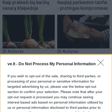
Kaip praleisti šią karštą
Naujieji parkavimo tarifai
vasarą Klaipėdoje
- protingas kompromisas
Archyvas
Archyvas
Palangių daržininkystė
Valstybinę pensiją galės
prasideda nuo namuose
gauti daugiau
ve.lt -
Do Not Process My Personal Information
žaliuojančių svogūnų
daugiavaikių motinų arba
laiškų
tėvų
If you wish to opt-out of the sale, sharing to third parties, or
processing of your personal or sensitive information for
Archyvas
targeted advertising by us, please use the below opt-out
Klaipėdos miesto
section to confirm your selection. Please note that after your
opt-out request is processed you may continue seeing
savivaldybės mero
interest-based ads based on personal information utilized by
potvarkis dėl Klaipėdos
us or personal information disclosed to third parties prior to
miesto savivaldybės