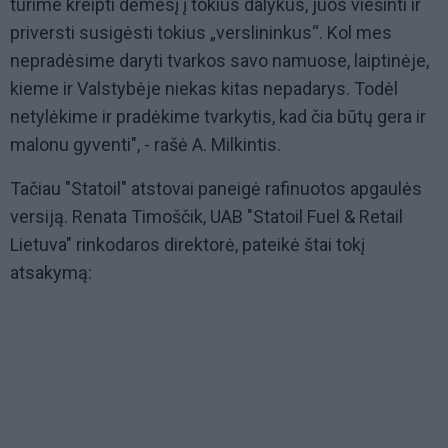
turime kreipti dėmesį į tokius dalykus, juos viešinti ir
priversti susigėsti tokius „verslininkus“. Kol mes
nepradėsime daryti tvarkos savo namuose, laiptinėje,
kieme ir Valstybėje niekas kitas nepadarys. Todėl
netylėkime ir pradėkime tvarkytis, kad čia būtų gera ir
malonu gyventi", - rašė A. Milkintis.
Tačiau "Statoil" atstovai paneigė rafinuotos apgaulės
versiją. Renata Timoščik, UAB "Statoil Fuel & Retail
Lietuva" rinkodaros direktorė, pateikė štai tokį
atsakymą: