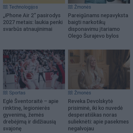
Technologijos
Žmonės
„iPhone Air 2“ pasirodys
Pareigūnams nepavyksta
2027 metais: laukia penki
baigti narkotikų
svarbūs atnaujinimai
disponavimu įtariamo
Olego Šurajevo bylos
Sportas
Žmonės
Eglė Šventoraitė – apie
Reveka Devolskytė
rinktinę, legionierės
prisiminė, iki ko nuvedė
gyvenimą, žemės
desperatiškas noras
drebėjimą ir didžiausią
sulieknėti: apie pasekmes
svajonę
negalvojau