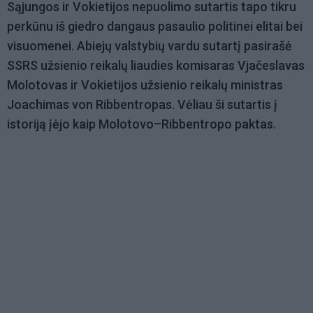
Sąjungos ir Vokietijos nepuolimo sutartis tapo tikru
perkūnu iš giedro dangaus pasaulio politinei elitai bei
visuomenei. Abiejų valstybių vardu sutartį pasirašė
SSRS užsienio reikalų liaudies komisaras Vjačeslavas
Molotovas ir Vokietijos užsienio reikalų ministras
Joachimas von Ribbentropas. Vėliau ši sutartis į
istoriją įėjo kaip Molotovo–Ribbentropo paktas.