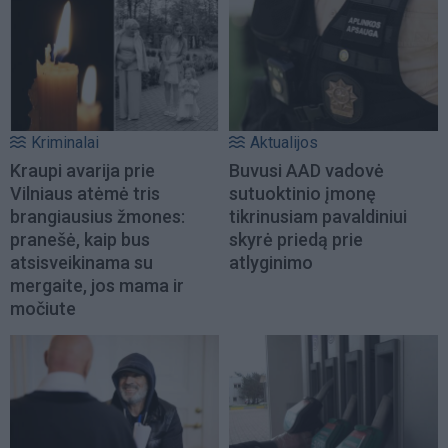
Kriminalai
Aktualijos
Kraupi avarija prie
Buvusi AAD vadovė
Vilniaus atėmė tris
sutuoktinio įmonę
brangiausius žmones:
tikrinusiam pavaldiniui
pranešė, kaip bus
skyrė priedą prie
atsisveikinama su
atlyginimo
mergaite, jos mama ir
močiute