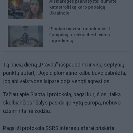
Aiškiaregės pranašystė: numatė
katastrofišką karo pabaigą
Ukrainoje
Plaukai mažiau riebaluosis: į
šampūną tereikia įberti vieną
ingredientą
Tą pačią dieną „Pravda“ išspausdino ir visą septynių
punktų sutartį. Joje diplomatine kalba buvo pabrėžta,
jog abi valstybės įsipareigoja vengti agresijos.
Tačiau apie Slaptąjį protokolą, pagal kurį šios „taiką
skelbiančios“ šalys pasidalijo Rytų Europą, nebuvo
užsiminta nė žodžiu.
Pagal šį protokolą SSRS interesų sferai priskirta