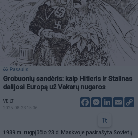
Pasaulis
Grobuonių sandėris: kaip Hitleris ir Stalinas
dalijosi Europą už Vakarų nugaros
Facebook
Messenger
LinkedIn
Email
C
VE.LT
L
2025-08-23 15:06
1939 m. rugpjūčio 23 d. Maskvoje pasirašyta Sovietų