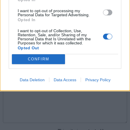
Komentarai
I want to opt-out of processing my
Personal Data for Targeted Advertising.
Opted In
Rašyti komentarą
I want to opt-out of Collection, Use,
Retention, Sale, and/or Sharing of my
Personal Data that Is Unrelated with the
Purposes for which it was collected.
Jūsų vardas
Opted Out
CONFIRM
Komentaras
Data Deletion
Data Access
Privacy Policy