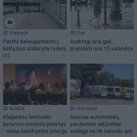
Klaipėda
Orai
Patiltė keliaujantiems į
Audringi orai gali
keltą bus atidaryta rudenį
prasidėti nuo 15 valandos
(1)
Kultūra
Kriminalai
Klaipėdos festivalis:
Gaisras automobilių
keturios meninės patirtys
pardavimo aikštelėje:
- viena bendrystės istorija
sudegė ne tik namelis ant