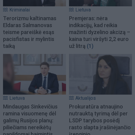
Kriminalai
Lietuva
Terorizmu kaltinamas
Premjeras: nėra
Eldaras Salmanovas
indikacijų, kad reikia
teisme pareiškė esąs
mažinti dyzelino akcizą –
pacisfistas ir mylintis
kaina turi viršyti 2,2 euro
taiką
už litrą
(1)
Lietuva
Aktualijos
Mindaugas Sinkevičius
Prokuratūra atnaujino
ramina visuomenę dėl
nutrauktą tyrimą dėl per
galimų Rusijos planų:
LSDP tarybos posėdį
piliečiams nereikėtų
rasto slapta įrašinėjančio
papildomai baimintis
įrenginio