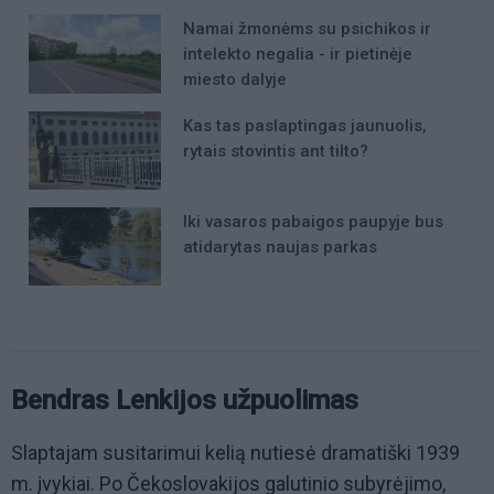
Namai žmonėms su psichikos ir
intelekto negalia - ir pietinėje
miesto dalyje
Kas tas paslaptingas jaunuolis,
rytais stovintis ant tilto?
Iki vasaros pabaigos paupyje bus
atidarytas naujas parkas
Bendras Lenkijos užpuolimas
Slaptajam susitarimui kelią nutiesė dramatiški 1939
m. įvykiai. Po Čekoslovakijos galutinio subyrėjimo,