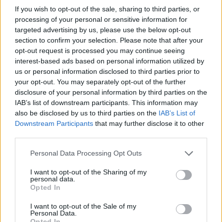
Jaučiams – greiti sprendimai
If you wish to opt-out of the sale, sharing to third parties, or
processing of your personal or sensitive information for
Trijų Zodiako ženklų jau
targeted advertising by us, please use the below opt-out
artimiausiomis dienomis laukia
section to confirm your selection. Please note that after your
triumfas visuose reikaluose
opt-out request is processed you may continue seeing
interest-based ads based on personal information utilized by
Šie Zodiako ženklai pagaliau
us or personal information disclosed to third parties prior to
pasieks proveržį, kurio taip ilgai
your opt-out. You may separately opt-out of the further
laukė
disclosure of your personal information by third parties on the
IAB’s list of downstream participants. This information may
also be disclosed by us to third parties on the
IAB’s List of
Downstream Participants
that may further disclose it to other
third parties.
Personal Data Processing Opt Outs
Raktažodžiai
I want to opt-out of the Sharing of my
molotovo-ribentropo paktas
josifas stalinas
personal data.
Opted In
adolfas hitleris
I want to opt-out of the Sale of my
Personal Data.
Opted In