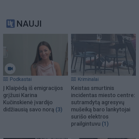
NAUJI
Podkastai
Kriminalai
Į Klaipėdą iš emigracijos
Keistas smurtinis
grįžusi Karina
incidentas miesto centre:
Kučinskienė įvardijo
sutramdytą agresyvų
didžiausią savo norą
(3)
mušeiką baro lankytojai
surišo elektros
prailgintuvu
(1)