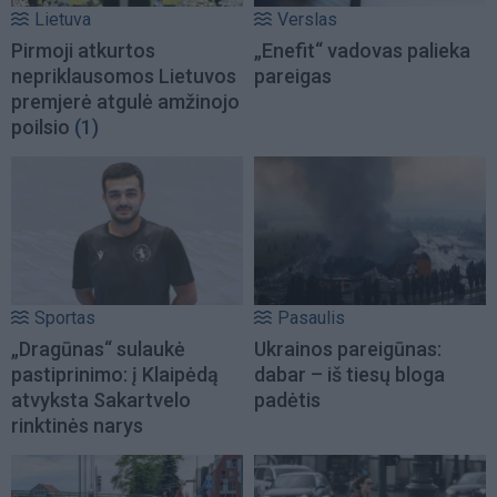
Lietuva
Verslas
Pirmoji atkurtos
„Enefit“ vadovas palieka
nepriklausomos Lietuvos
pareigas
premjerė atgulė amžinojo
poilsio
(1)
Sportas
Pasaulis
„Dragūnas“ sulaukė
Ukrainos pareigūnas:
pastiprinimo: į Klaipėdą
dabar – iš tiesų bloga
atvyksta Sakartvelo
padėtis
rinktinės narys