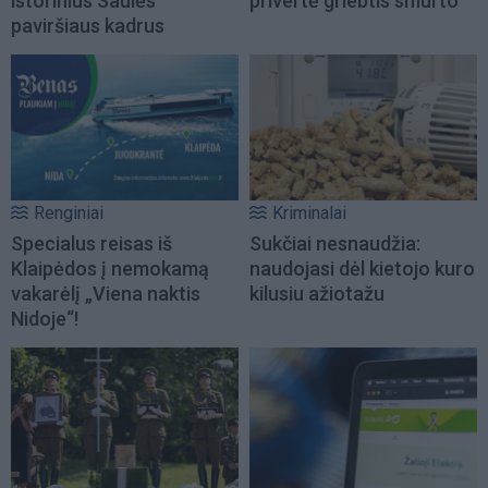
istorinius Saulės
privertė griebtis smurto
paviršiaus kadrus
Renginiai
Kriminalai
Specialus reisas iš
Sukčiai nesnaudžia:
Klaipėdos į nemokamą
naudojasi dėl kietojo kuro
vakarėlį „Viena naktis
kilusiu ažiotažu
Nidoje“!