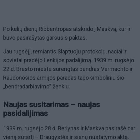
Po kelių dienų Ribbentropas atskrido į Maskvą, kur ir
buvo pasirašytas garsusis paktas.
Jau rugsėjį, remiantis Slaptuoju protokolu, naciai ir
sovietai pradėjo Lenkijos padalijimą. 1939 m. rugsėjo
22 d. Bresto mieste surengtas bendras Vermachto ir
Raudonosios armijos paradas tapo simboliniu šio
„bendradarbiavimo“ ženklu.
Naujas susitarimas – naujas
pasidalijimas
1939 m. rugsėjo 28 d. Berlynas ir Maskva pasirašė dar
vieną sutartį – Draugystės ir sienų nustatymo aktą.