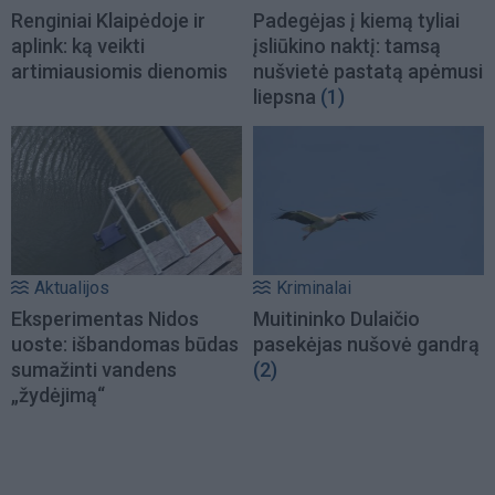
Renginiai Klaipėdoje ir
Padegėjas į kiemą tyliai
aplink: ką veikti
įsliūkino naktį: tamsą
artimiausiomis dienomis
nušvietė pastatą apėmusi
liepsna
(1)
Aktualijos
Kriminalai
Eksperimentas Nidos
Muitininko Dulaičio
uoste: išbandomas būdas
pasekėjas nušovė gandrą
sumažinti vandens
(2)
„žydėjimą“