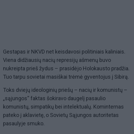
Gestapas ir NKVD net keisdavosi politiniais kaliniais.
Viena didžiausių nacių represijų ašmenų buvo
nukreipta prieš žydus – prasidėjo Holokausto pradžia.
Tuo tarpu sovietai masiškai trėmė gyventojus į Sibirą.
Toks dviejų ideologinių priešų – nacių ir komunistų –
„sąjungos“ faktas šokiravo daugelį pasaulio
komunistų, simpatikų bei intelektualų. Kominternas
pateko į aklavietę, o Sovietų Sąjungos autoritetas
pasaulyje smuko.