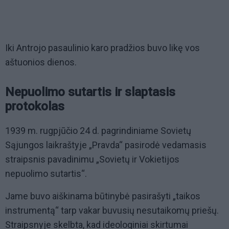
Iki Antrojo pasaulinio karo pradžios buvo likę vos
aštuonios dienos.
Nepuolimo sutartis ir slaptasis
protokolas
1939 m. rugpjūčio 24 d. pagrindiniame Sovietų
Sąjungos laikraštyje „Pravda“ pasirodė vedamasis
straipsnis pavadinimu „Sovietų ir Vokietijos
nepuolimo sutartis“.
Jame buvo aiškinama būtinybė pasirašyti „taikos
instrumentą“ tarp vakar buvusių nesutaikomų priešų.
Straipsnyje skelbta, kad ideologiniai skirtumai