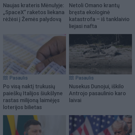
Naujas krateris Mėnulyje:
Netoli Omano krantų
„SpaceX“ raketos liekana
bręsta ekologinė
rėžėsi į Žemės palydovą
katastrofa – iš tanklaivio
liejasi nafta
Pasaulis
Pasaulis
Po visą naktį trukusių
Nusekus Dunojui, iškilo
paieškų Italijos šiukšlyne
Antrojo pasaulinio karo
rastas milijoną laimėjęs
laivai
loterijos bilietas