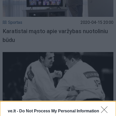
Sportas
2020-04-15 20:00
Karatistai mąsto apie varžybas nuotoliniu
būdu
ve.lt -
Do Not Process My Personal Information