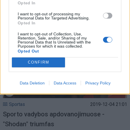
Lukas Kubi­lius vai­kys­tė­je sva­jo­jo būti... dai­
Opted In
ni­nin­ku
I want to opt-out of processing my
Personal Data for Targeted Advertising.
Opted In
I want to opt-out of Collection, Use,
Retention, Sale, and/or Sharing of my
Personal Data that Is Unrelated with the
Purposes for which it was collected.
Opted Out
CONFIRM
Data Deletion
Data Access
Privacy Policy
Sportas
2019-12-04 21:01
Sporto vadybos apdovanojimuose -
"Shodan" triumfas