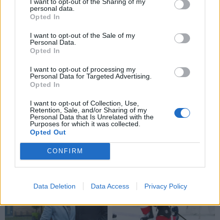
I want to opt-out of the Sharing of my
laiškų
tėvų
personal data.
Opted In
Archyvas
Klaipėdos miesto
I want to opt-out of the Sale of my
Personal Data.
savivaldybės mero
Opted In
potvarkis dėl Klaipėdos
miesto savivaldybės
I want to opt-out of processing my
Personal Data for Targeted Advertising.
tarybos posėdžio
Opted In
Archyvas
sušaukimo
Klaipėdos miesto
I want to opt-out of Collection, Use,
Retention, Sale, and/or Sharing of my
savivaldybės COVID-19
Personal Data that Is Unrelated with the
valdymo ir pagalbos
Purposes for which it was collected.
Opted Out
verslui priemonių planas
2021 metams
CONFIRM
Data Deletion
Data Access
Privacy Policy