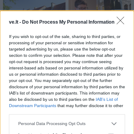
ve.lt -
Do Not Process My Personal Information
If you wish to opt-out of the sale, sharing to third parties, or
Archyvas
Archyvas
processing of your personal or sensitive information for
Kaip praleisti šią karštą
Naujieji parkavimo tarifai
targeted advertising by us, please use the below opt-out
vasarą Klaipėdoje
- protingas kompromisas
section to confirm your selection. Please note that after your
opt-out request is processed you may continue seeing
interest-based ads based on personal information utilized by
us or personal information disclosed to third parties prior to
your opt-out. You may separately opt-out of the further
disclosure of your personal information by third parties on the
IAB’s list of downstream participants. This information may
also be disclosed by us to third parties on the
IAB’s List of
Downstream Participants
that may further disclose it to other
Archyvas
Archyvas
third parties.
Palangių daržininkystė
Valstybinę pensiją galės
prasideda nuo namuose
gauti daugiau
Personal Data Processing Opt Outs
žaliuojančių svogūnų
daugiavaikių motinų arba