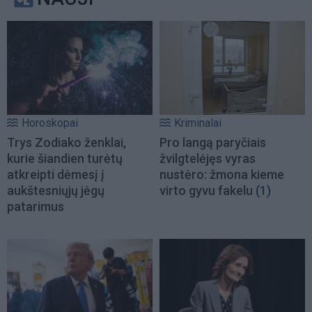
Horoskopai
Kriminalai
Trys Zodiako ženklai,
Pro langą paryčiais
kurie šiandien turėtų
žvilgtelėjęs vyras
atkreipti dėmesį į
nustėro: žmona kieme
aukštesniųjų jėgų
virto gyvu fakelu
(1)
patarimus