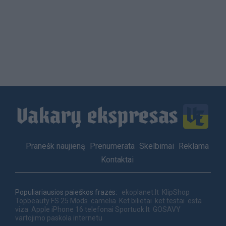
Load
More
Footer
Pranešk naujieną
Prenumerata
Skelbimai
Reklama
menu
Kontaktai
Populiariausios paieškos frazės:
ekoplanet.lt
KlipShop
Topbeauty
FS 25 Mods
camelia
Ket bilietai
ket testai
esta
viza
Apple iPhone 16 telefonai
Sportuok.lt
GOSAVY
vartojimo paskola internetu