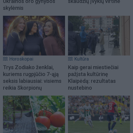
Ukrainos oro gynybos
skaudžių įvykių virtinė
skylėmis
Horoskopai
Kultūra
Trys Zodiako ženklai,
Kaip gerai miestiečiai
kuriems rugpjūčio 7-ąją
pažįsta kultūrinę
seksis labiausiai: visiems
Klaipėdą: rezultatas
reikia Skorpionų
nustebino