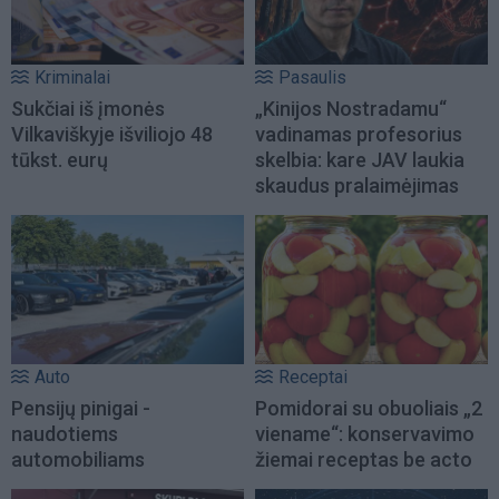
Kriminalai
Pasaulis
Sukčiai iš įmonės
„Kinijos Nostradamu“
Vilkaviškyje išviliojo 48
vadinamas profesorius
tūkst. eurų
skelbia: kare JAV laukia
skaudus pralaimėjimas
Auto
Receptai
Pensijų pinigai -
Pomidorai su obuoliais „2
naudotiems
viename“: konservavimo
automobiliams
žiemai receptas be acto