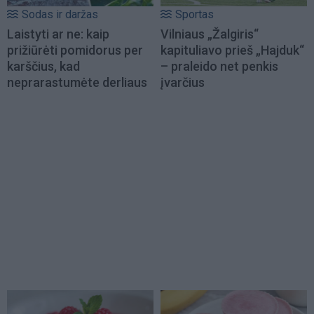
Sodas ir daržas
Sportas
Laistyti ar ne: kaip
Vilniaus „Žalgiris“
prižiūrėti pomidorus per
kapituliavo prieš „Hajduk“
karščius, kad
– praleido net penkis
neprarastumėte derliaus
įvarčius