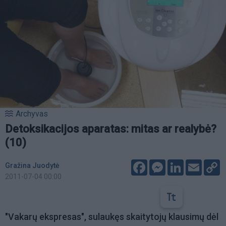
Archyvas
Detoksikacijos aparatas: mitas ar realybė?
(10)
Facebook
Messenger
LinkedIn
Email
C
Gražina Juodytė
L
2011-07-04 00:00
"Vakarų ekspresas", sulaukęs skaitytojų klausimų dėl