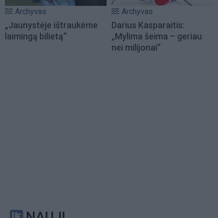
Archyvas
Archyvas
„Jaunystėje ištraukėme
Darius Kasparaitis:
laimingą bilietą“
„Mylima šeima – geriau
nei milijonai“
NAUJI