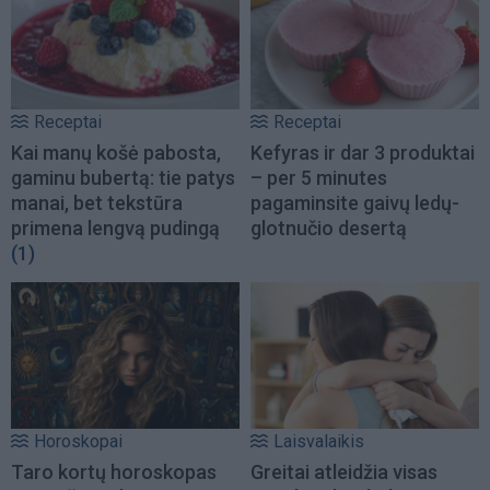
Receptai
Receptai
Kai manų košė pabosta,
Kefyras ir dar 3 produktai
gaminu bubertą: tie patys
– per 5 minutes
manai, bet tekstūra
pagaminsite gaivų ledų-
primena lengvą pudingą
glotnučio desertą
(1)
Horoskopai
Laisvalaikis
Taro kortų horoskopas
Greitai atleidžia visas