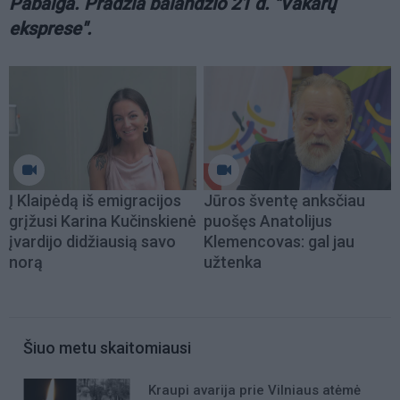
Pabaiga. Pradžia balandžio 21 d. "Vakarų
eksprese".
Į Klaipėdą iš emigracijos
Jūros šventę anksčiau
grįžusi Karina Kučinskienė
puošęs Anatolijus
įvardijo didžiausią savo
Klemencovas: gal jau
norą
užtenka
Šiuo metu skaitomiausi
Kraupi avarija prie Vilniaus atėmė