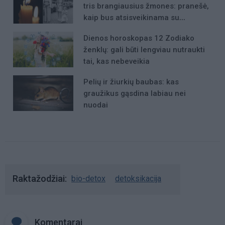
tris brangiausius žmones: pranešė,
kaip bus atsisveikinama su
mergaite, jos mama ir močiute
Dienos horoskopas 12 Zodiako
ženklų: gali būti lengviau nutraukti
tai, kas nebeveikia
Pelių ir žiurkių baubas: kas
graužikus gąsdina labiau nei
nuodai
Raktažodžiai
bio-detox
detoksikacija
Komentarai