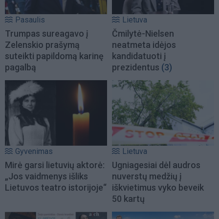
Pasaulis
Lietuva
Trumpas sureagavo į
Čmilytė-Nielsen
Zelenskio prašymą
neatmeta idėjos
suteikti papildomą karinę
kandidatuoti į
pagalbą
prezidentus
(3)
Gyvenimas
Lietuva
Mirė garsi lietuvių aktorė:
Ugniagesiai dėl audros
„Jos vaidmenys išliks
nuverstų medžių į
Lietuvos teatro istorijoje“
iškvietimus vyko beveik
50 kartų