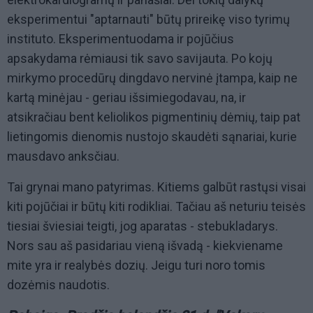
eksperimentui "aptarnauti" būtų prireikę viso tyrimų
instituto. Eksperimentuodama ir pojūčius
apsakydama rėmiausi tik savo savijauta. Po kojų
mirkymo procedūrų dingdavo nervinė įtampa, kaip ne
kartą minėjau - geriau išsimiegodavau, na, ir
atsikračiau bent keliolikos pigmentinių dėmių, taip pat
lietingomis dienomis nustojo skaudėti sąnariai, kurie
mausdavo anksčiau.
Tai grynai mano patyrimas. Kitiems galbūt rastųsi visai
kiti pojūčiai ir būtų kiti rodikliai. Tačiau aš neturiu teisės
tiesiai šviesiai teigti, jog aparatas - stebukladarys.
Nors sau aš pasidariau vieną išvadą - kiekviename
mite yra ir realybės dozių. Jeigu turi noro tomis
dozėmis naudotis.