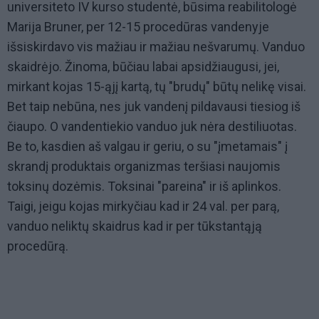
universiteto IV kurso studentė, būsima reabilitologė
Marija Bruner, per 12-15 procedūras vandenyje
išsiskirdavo vis mažiau ir mažiau nešvarumų. Vanduo
skaidrėjo. Žinoma, būčiau labai apsidžiaugusi, jei,
mirkant kojas 15-ąjį kartą, tų "brudų" būtų nelikę visai.
Bet taip nebūna, nes juk vandenį pildavausi tiesiog iš
čiaupo. O vandentiekio vanduo juk nėra destiliuotas.
Be to, kasdien aš valgau ir geriu, o su "įmetamais" į
skrandį produktais organizmas teršiasi naujomis
toksinų dozėmis. Toksinai "pareina" ir iš aplinkos.
Taigi, jeigu kojas mirkyčiau kad ir 24 val. per parą,
vanduo neliktų skaidrus kad ir per tūkstantąją
procedūrą.