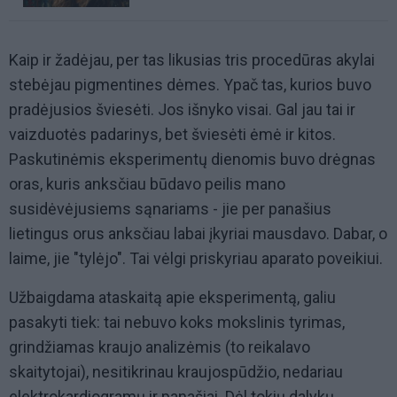
Kaip ir žadėjau, per tas likusias tris procedūras akylai
stebėjau pigmentines dėmes. Ypač tas, kurios buvo
pradėjusios šviesėti. Jos išnyko visai. Gal jau tai ir
vaizduotės padarinys, bet šviesėti ėmė ir kitos.
Paskutinėmis eksperimentų dienomis buvo drėgnas
oras, kuris anksčiau būdavo peilis mano
susidėvėjusiems sąnariams - jie per panašius
lietingus orus anksčiau labai įkyriai mausdavo. Dabar, o
laime, jie "tylėjo". Tai vėlgi priskyriau aparato poveikiui.
Užbaigdama ataskaitą apie eksperimentą, galiu
pasakyti tiek: tai nebuvo koks mokslinis tyrimas,
grindžiamas kraujo analizėmis (to reikalavo
skaitytojai), nesitikrinau kraujospūdžio, nedariau
elektrokardiogramų ir panašiai. Dėl tokių dalykų