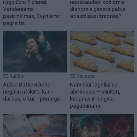
rugpjūčio 7 dienai:
nuoskaudas: kokiomis
Vandeniams –
dienomis gimsta patys
pasirinkimas, Dvyniams –
atlaidžiausi žmonės?
pagreitis
Kultūra
Receptai
Aušra Butkevičienė:
Naminiai rageliai su
negaliu atskirti, kur -
abrikosais – minkšti,
darbas, o kur - pomėgis
kvapnūs ir lengvai
pagaminami