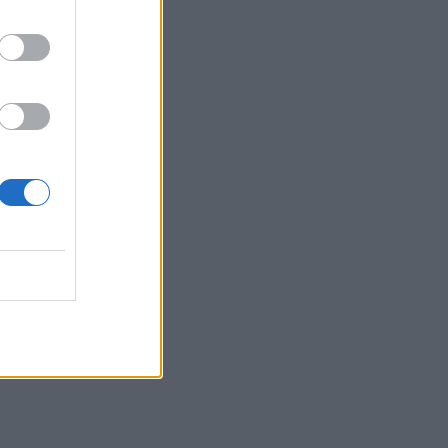
 18:02
niu
 19:44
ant
 –