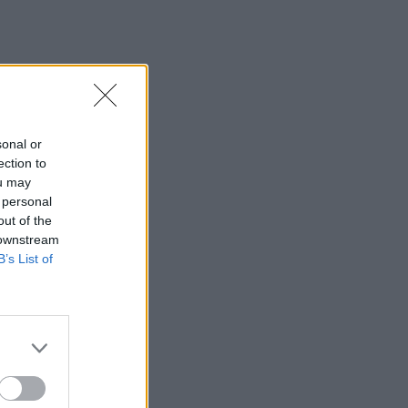
sonal or
ection to
ou may
 personal
out of the
 downstream
B’s List of