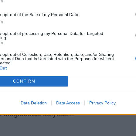
In
o opt-out of the Sale of my Personal Data.
In
a
2020-06-02
to opt-out of processing my Personal Data for Targeted
 "Vilties miesto" žinutę pasiuntė netradici
ing.
In
o opt-out of Collection, Use, Retention, Sale, and/or Sharing
ersonal Data that Is Unrelated with the Purposes for which it
lected.
Out
CONFIRM
a
2020-04-07
torius prof. Artūras Razbadauskas: „Kovoj
onavirusu pasėti žmonėse baimę ir paniką
Data Deletion
Data Access
Privacy Policy
s blogiausias dalykas!..”