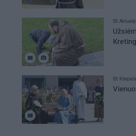
Aktualij
Užsiėm
Kretin
Klaipėd
Vienuo