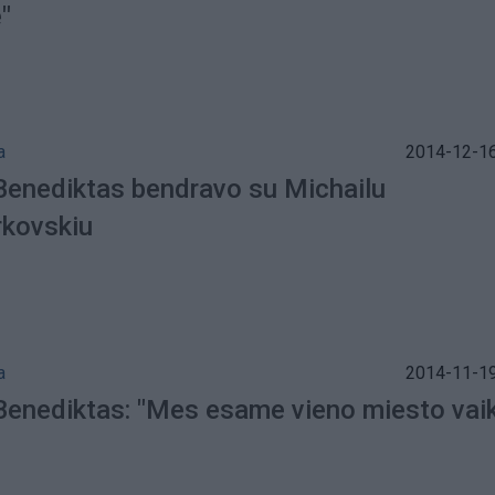
"
a
2014-12-16
 Benediktas bendravo su Michailu
kovskiu
a
2014-11-19
 Benediktas: "Mes esame vieno miesto vaik