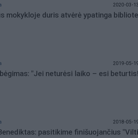
a
2020-03-13
s mokykloje duris atvėrė ypatinga bibliot
a
2019-05-19
 bėgimas: "Jei neturėsi laiko – esi beturtis!
a
2018-05-19
Benediktas: pasitikime finišuojančius "Vilt