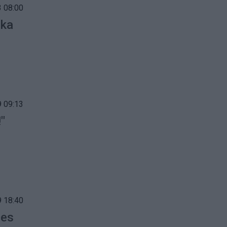
 08:00
eka
 09:13
"
 18:40
ies