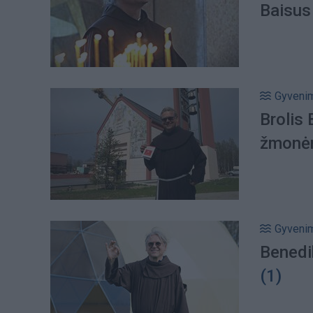
Baisus 
Gyveni
Brolis
žmonėms
Gyveni
Benedik
(1)