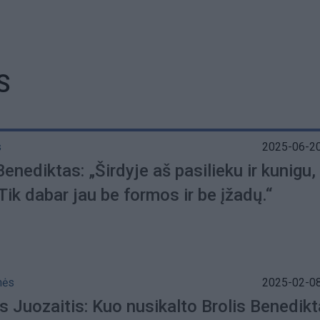
S
s
2025-06-20
Benediktas: „Širdyje aš pasilieku ir kunigu, 
 Tik dabar jau be formos ir be įžadų.“
nės
2025-02-08
s Juozaitis: Kuo nusikalto Brolis Benedik