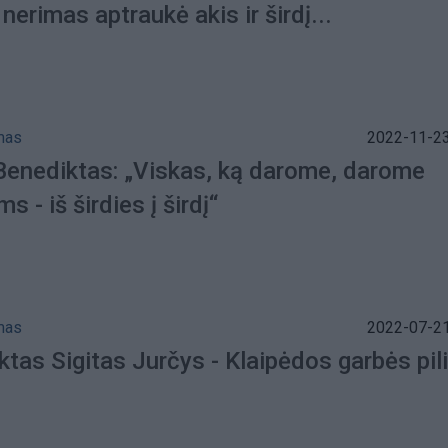
nerimas aptraukė akis ir širdį...
mas
2022-11-23
 Benediktas: „Viskas, ką darome, darome
 - iš širdies į širdį“
mas
2022-07-21
tas Sigitas Jurčys - Klaipėdos garbės pili