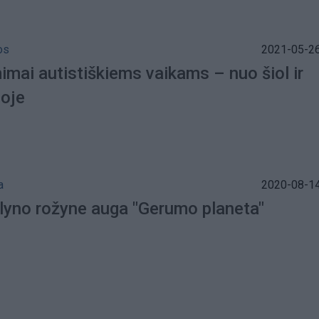
os
2021-05-26
imai autistiškiems vaikams – nuo šiol ir
goje
a
2020-08-14
lyno rožyne auga "Gerumo planeta"