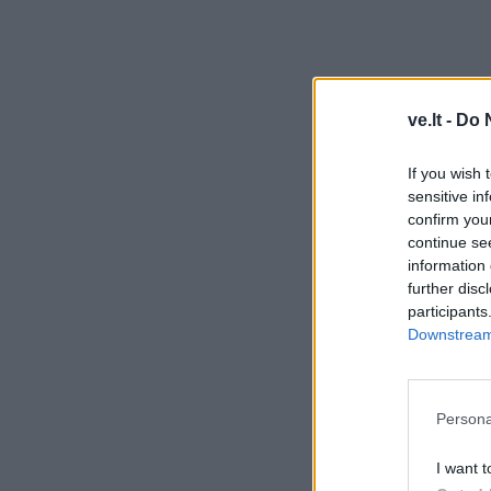
ve.lt -
Do 
If you wish 
sensitive in
confirm you
continue se
information 
further disc
participants
Downstream 
Persona
I want t