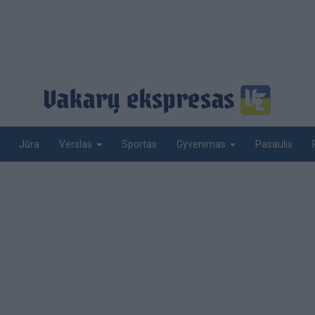
Jūra
Sportas
Pasaulis
Verslas
Gyvenimas