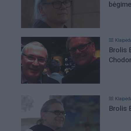
bėgime
Klaipėd
Brolis
Chodor
Klaipėd
Brolis