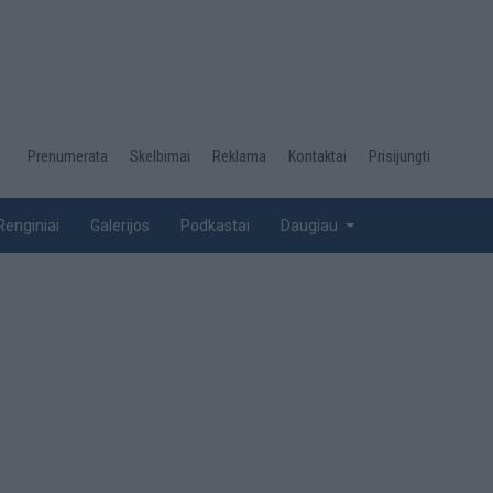
Desktop
Prenumerata
Skelbimai
Reklama
Kontaktai
Prisijungti
menu
top
Renginiai
Galerijos
Podkastai
Daugiau