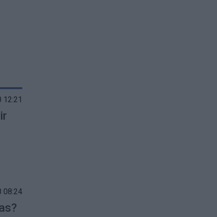
 12:21
ir
 08:24
tas?