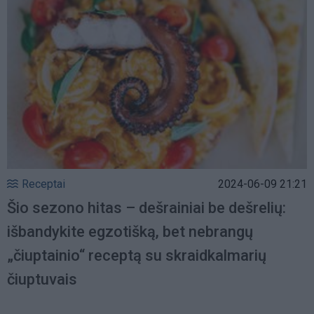
Receptai
2024-06-09 21:21
Šio sezono hitas – dešrainiai be dešrelių:
išbandykite egzotišką, bet nebrangų
„čiuptainio“ receptą su skraidkalmarių
čiuptuvais