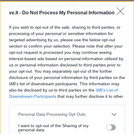
krevetės bei gardūs makaronai su tunu
ve.lt -
Do Not Process My Personal Information
sužavės visus
If you wish to opt-out of the sale, sharing to third parties, or
processing of your personal or sensitive information for
targeted advertising by us, please use the below opt-out
section to confirm your selection. Please note that after your
opt-out request is processed you may continue seeing
interest-based ads based on personal information utilized by
us or personal information disclosed to third parties prior to
your opt-out. You may separately opt-out of the further
disclosure of your personal information by third parties on the
IAB’s list of downstream participants. This information may
also be disclosed by us to third parties on the
IAB’s List of
Downstream Participants
that may further disclose it to other
third parties.
Receptai
2024-08-01 14:31
Personal Data Processing Opt Outs
Lietuvos grilio čempionai pataria, kaip ant
I want to opt-out of the Sharing of my
personal data.
laužo gaminamą maistą paversti dar