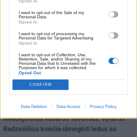
Opted In
skanesniu
I want to opt-out of the Sale of my
Personal Data.
Opted In
I want to opt-out of processing my
Personal Data for Targeted Advertising.
Opted In
I want to opt-out of Collection, Use,
Retention, Sale, and/or Sharing of my
Personal Data that Is Unrelated with the
Purposes for which it was collected.
Opted Out
CONFIRM
Data Deletion
Data Access
Privacy Policy
Receptai
2024-07-28 14:53
Neabejotinas vasaros favoritas: Vytaras
Radzevičius kviečia išmėginti ledus su