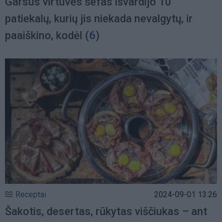
Garsus virtuvės šefas išvardijo 10
patiekalų, kurių jis niekada nevalgytų, ir
paaiškino, kodėl
(6)
Receptai
2024-09-01 13:26
Šakotis, desertas, rūkytas viščiukas – ant