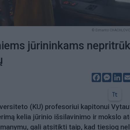
© Eimanto CHACHLOVO 
iems jūrininkams nepritrū
ų
Facebook
Messeng
Lin
versiteto (KU) profesoriui kapitonui Vytau
imą kelia jūrinio išsilavinimo ir mokslo at
manymu, gali atsitikti taip, kad tiesiog nel