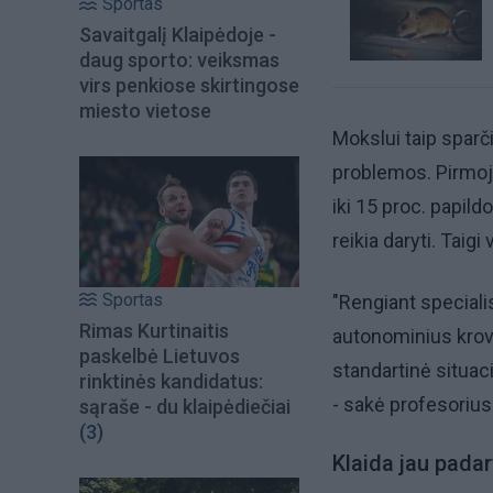
Sportas
Savaitgalį Klaipėdoje -
daug sporto: veiksmas
virs penkiose skirtingose
miesto vietose
Mokslui taip sparči
problemos. Pirmoji
iki 15 proc. papil
reikia daryti. Taig
Sportas
"Rengiant specialis
Rimas Kurtinaitis
autonominius krovi
paskelbė Lietuvos
standartinė situaci
rinktinės kandidatus:
- sakė profesorius
sąraše - du klaipėdiečiai
(3)
Klaida jau pada