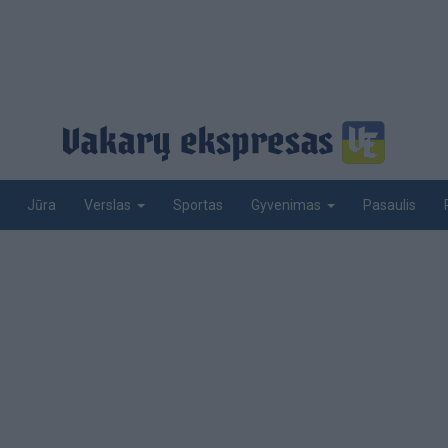
Jūra
Sportas
Pasaulis
Verslas
Gyvenimas