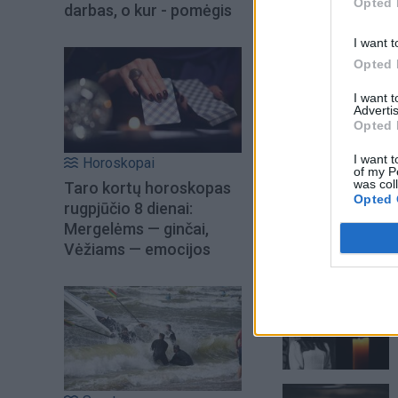
Opted 
darbas, o kur - pomėgis
I want t
Opted 
I want 
Advertis
Opted 
I want t
Horoskopai
of my P
was col
Taro kortų horoskopas
Opted 
rugpjūčio 8 dienai:
Mergelėms — ginčai,
Vėžiams — emocijos
Šiuo metu skait