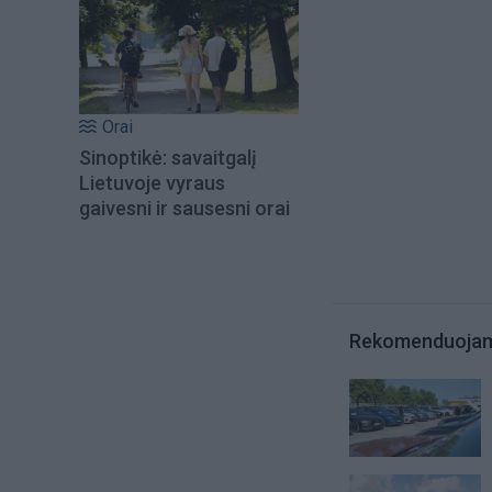
Orai
Sinoptikė: savaitgalį
Lietuvoje vyraus
gaivesni ir sausesni orai
Rekomenduoja