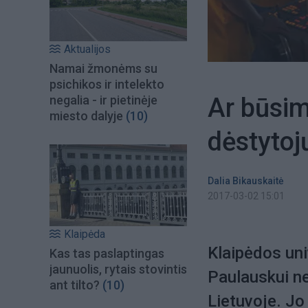
Aktualijos
Namai žmonėms su
psichikos ir intelekto
Ar būsim
negalia - ir pietinėje
miesto dalyje
(10)
dėstytoj
Dalia Bikauskaitė
2017-03-02 15:01
Klaipėda
Klaipėdos uni
Kas tas paslaptingas
jaunuolis, rytais stovintis
Paulauskui ner
ant tilto?
(10)
Lietuvoje. Jo 