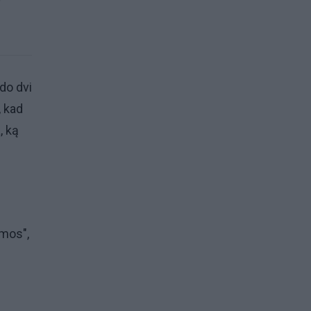
ndo dvi
, kad
, ką
emos",