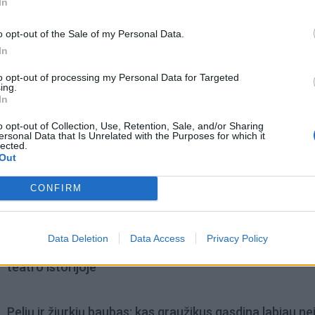
In
o opt-out of the Sale of my Personal Data.
In
to opt-out of processing my Personal Data for Targeted
ing.
In
o opt-out of Collection, Use, Retention, Sale, and/or Sharing
ersonal Data that Is Unrelated with the Purposes for which it
lected.
Out
CONFIRM
omiausi
Data Deletion
Data Access
Privacy Policy
Mirė garsi lietuvių aktorė: „Jos vaidmenys išliks Lietuv
teatro istorijoje“
Pelių ir žiurkių baubas: kas graužikus gąsdina labiau ne