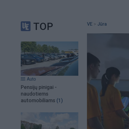
TOP
VE
>
Jūra
Auto
Pensijų pinigai -
naudotiems
automobiliams
(1)