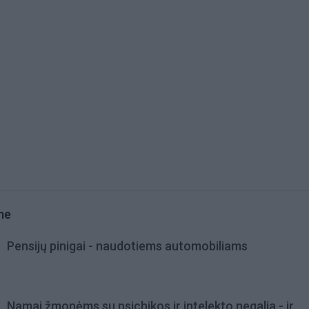
me
Pensijų pinigai - naudotiems automobiliams
Namai žmonėms su psichikos ir intelekto negalia - ir