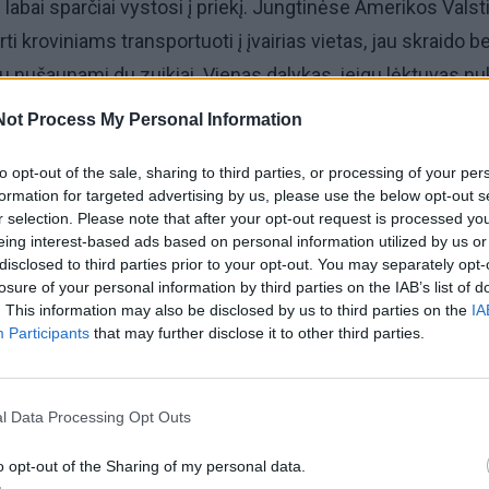
labai sparčiai vystosi į priekį. Jungtinėse Amerikos Valst
rti kroviniams transportuoti į įvairias vietas, jau skraido b
u nušaunami du zuikiai. Vienas dalykas, jeigu lėktuvas nu
 nežūtų žmonės. Kitas, tokiame sraigtasparnyje, kuriame 
Not Process My Personal Information
ietos kroviniui. Singapūre važinėja taksi be vairuotojų, ka
to opt-out of the sale, sharing to third parties, or processing of your per
 veikia automatizuoti krovos terminalai. Pavyzdžiui, Ha
formation for targeted advertising by us, please use the below opt-out s
alas yra visiškai automatizuotas. Tiesa, jame vienas žm
r selection. Please note that after your opt-out request is processed y
eing interest-based ads based on personal information utilized by us or
Vokietijos įstatymai neleidžia to, kad kranas, stovintis tarp 
disclosed to third parties prior to your opt-out. You may separately opt-
e operatoriaus.
losure of your personal information by third parties on the IAB’s list of
. This information may also be disclosed by us to third parties on the
IA
Participants
that may further disclose it to other third parties.
 laivynas. Jau ne tik mąstoma apie autonominius krovinini
ndomi jūroje. Kompanija "Rolls-Royce" ėmėsi kurti autonom
 kuriems nereikėtų įgulų, kuriuos galima būtų valdyti nuoto
l Data Processing Opt Outs
o opt-out of the Sharing of my personal data.