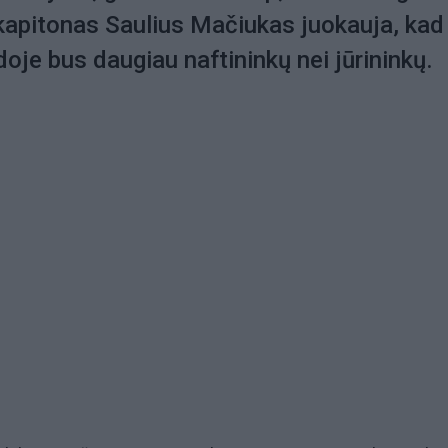
kapitonas Saulius Mačiukas juokauja, kad
doje bus daugiau naftininkų nei jūrininkų.