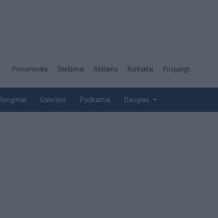
Desktop
Prenumerata
Skelbimai
Reklama
Kontaktai
Prisijungti
menu
top
Renginiai
Galerijos
Podkastai
Daugiau