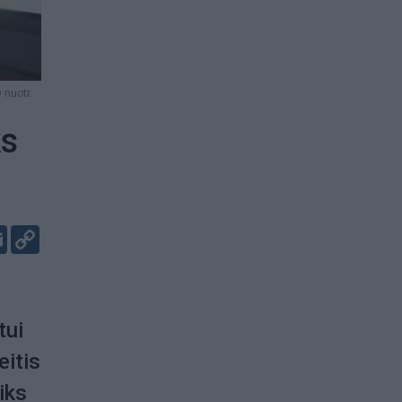
nuotr.
ks
er
kedIn
Email
Copy
Link
tui
eitis
iks