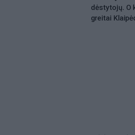
dėstytojų. O 
greitai Klaipė