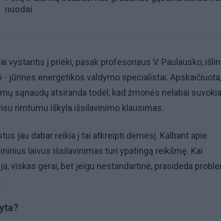
nuodai
ai vystantis į prieki, pasak profesoriaus V. Paulausko, išli
 - jūrinės energetikos valdymo specialistai. Apskaičiuota
domų sąnaudų atsiranda todėl, kad žmonės nelabai suvokia
i visu rimtumu iškyla išsilavinimo klausimas.
tus jau dabar reikia į tai atkreipti dėmesį. Kalbant apie
ninius laivus išsilavinimas turi ypatingą reikšmę. Kai
ja, viskas gerai, bet jeigu nestandartinė, prasideda probl
.
ryta?